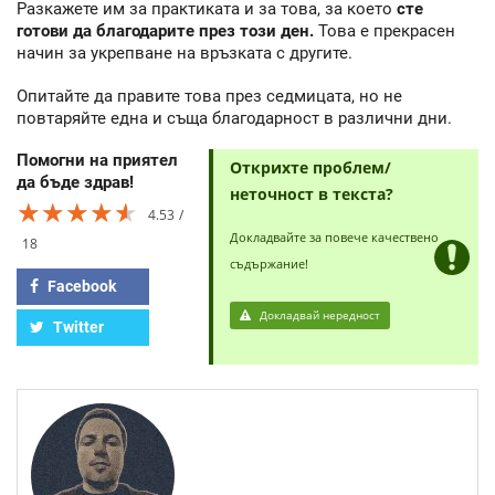
Разкажете им за практиката и за това, за което
сте
готови да благодарите през този ден.
Това е прекрасен
начин за укрепване на връзката с другите.
Опитайте да правите това през седмицата, но не
повтаряйте една и съща благодарност в различни дни.
Помогни на приятел
Открихте проблем/
да бъде здрав!
неточност в текста?
★★★★★
★★★★★
★★★★★
4.53
Докладвайте за повече качествено
18
съдържание!
Facebook
Докладвай нередност
Twitter