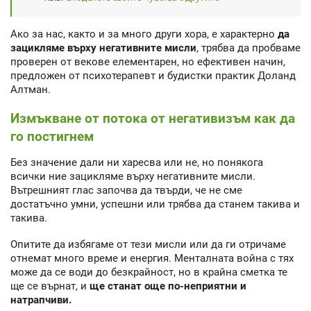
Ако за нас, както и за много други хора, е характерно
да
зацикляме върху негативните мисли
, трябва да пробваме
проверен от векове елементарен, но ефективен начин,
предложен от психотерапевт и будистки практик Доланд
Алтман.
Измъкване от потока от негативизъм как да
го постигнем
Без значение дали ни харесва или не, но понякога
всички ние зацикляме върху негативните мисли.
Вътрешният глас започва да твърди, че не сме
достатъчно умни, успешни или трябва да станем такива и
такива.
Опитите да избягаме от тези мисли или да ги отричаме
отнемат много време и енергия. Менталната война с тях
може да се води до безкрайност, но в крайна сметка те
ще се върнат, и
ще станат още по-неприятни и
натрапчиви.