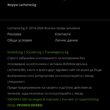
Форум Lechenie.bg
Lechenie.bg © 2014-2026 Всички права запазени
Реклама
Контакти
Общи условия
Лични данни
Gradski.bg
|
Socialni.bg
|
TravelAgency.bg
Строго забранено е копирането на материали без
позоваване на източника с активна dofollow връзка.
Lechenie.BG, както и всеки друг здравен сайт не може да бъде
възприеман като алтернатива на консултацията с лекар-
специалист.
Преди предприемане на каквито и да било действия за
лечение, задължително се консултирайте с лекар.
IDEAMAX SEO за медии & портали
|
Хостинг от Superhosting
(КОД:
PROMOCODEBG
)