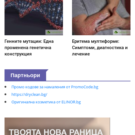
Генните мутации: Една
Еритема мултиформе:
променена генетична
Симптоми, диагностика и
конструкция
лечение
Партньори
Промо кодове за намаления от PromoCode.bg
https://dryclean.bg/
Оригинална козметика от ELINOR.bg