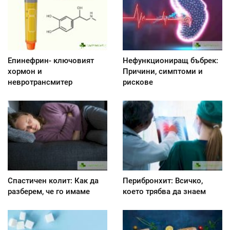
Епинефрин- ключовият
Нефункциониращ бъбрек:
хормон и
Причини, симптоми и
невротрансмитер
рискове
Спастичен колит: Как да
Перибронхит: Всичко,
разберем, че го имаме
което трябва да знаем