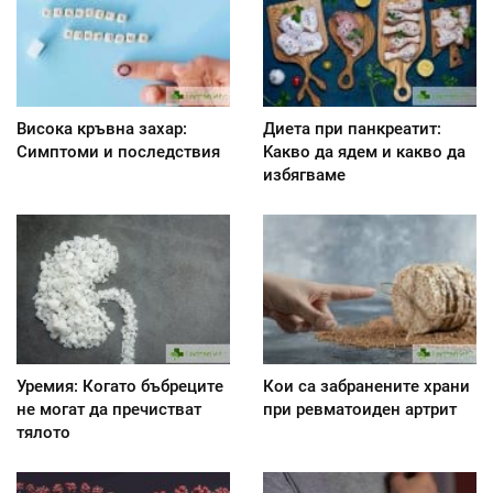
Висока кръвна захар:
Диета при панкреатит:
Симптоми и последствия
Kакво да ядем и какво да
избягваме
Уремия: Когато бъбреците
Кои са забранените храни
не могат да пречистват
при ревматоиден артрит
тялото