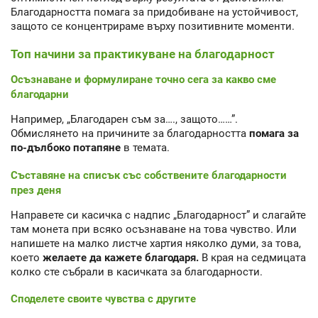
Благодарността помага за придобиване на устойчивост,
защото се концентрираме върху позитивните моменти.
Топ начини за практикуване на благодарност
Осъзнаване и формулиране точно сега за какво сме
благодарни
Например, „Благодарен съм за…., защото……”.
Обмислянето на причините за благодарността
помага за
по-дълбоко потапяне
в темата.
Съставяне на списък със собствените благодарности
през деня
Направете си касичка с надпис „Благодарност” и слагайте
там монета при всяко осъзнаване на това чувство. Или
напишете на малко листче хартия няколко думи, за това,
което
желаете да кажете благодаря.
В края на седмицата
колко сте събрали в касичката за благодарности.
Споделете своите чувства с другите