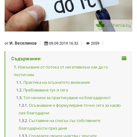
И. Веселинов
от
09.09.2019 16:32
2059
Съдържание:
Измъкване от потока от негативизъм как да го
постигнем
Практика на осъзнатото внимание
Пребиваване тук и сега
Топ начини за практикуване на благодарност
Осъзнаване и формулиране точно сега за какво
сме благодарни
Съставяне на списък със собствените
благодарности през деня
Споделете своите чувства с другите