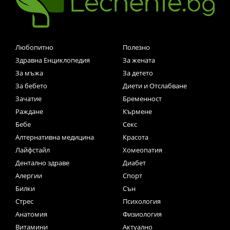
Любопитно
Полезно
Здравна Енциклопедия
За жената
За мъжа
За детето
За бебето
Диети и Отслабване
Зачатие
Бременност
Раждане
Кърмене
Бебе
Секс
Алтернативна медицина
Красота
Лайфстайл
Хомеопатия
Дентално здраве
Диабет
Алергии
Спорт
Билки
Сън
Стрес
Психология
Анатомия
Физиология
Витамини
Актуално