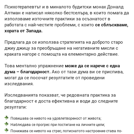
Психотерапевтът и в миналото будитски монах Доналд
Алтман е написал няколко бестселъра, в които помага да
използваме източните практики за осъзнатост в
работата с най-честите проблеми, с които
се сблъскваме,
хората от Запада.
Предлага да се използва стратегията на доброто старо
джиу джицу за преобръщане на негативните мисли с
краката нагоре с помощта на елементарно действие.
Това ментално упражнение
може да се нарече с една
дума – благодарност.
Ако от тази дума ви се приспива,
могат да се посочат резултатите от проведени
изследвания.
Изследванията показват, че редовната практика за
благодарност е доста ефективна и води до следните
резултати:
Повишава се нивото на удовлетвореност от живота;
Наблюдава се прогрес при постигане на личните цели;
Понижава се нивото на стрес, потиснатото настроение става по-