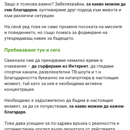
Защо е толкова важно? Забелязвайки,
за какво можем да
сме благодарни
, култивираме друг подход към живота и
към различни ситуации.
На свой ред това не само променя посоката на мислите
и поведението, но също помага за формиране на
утвърждаващ навик за бъдещето.
Пребиваване тук и сега
Свикнали сме да прекарваме немалко време в
очаквания –
да сърфираме из Интернет
, да гледаме
спортни канали, развлекателни ТВ-шоута и т.н.
Благодарността буквално ни катапултира в настоящия
момент, тъй като за нея е необходима активна
концентрация.
Необходимо е задължително да бъдем в настоящия
момент, за да се почувстваме,
за какво можем да кажем
благодаря.
Това дава усещане за по-здрава връзка с реалността и
оптимистичен поглед върху резултата от действията.