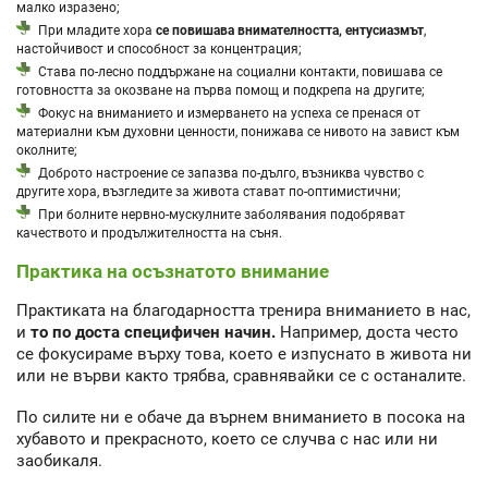
малко изразено;
При младите хора
се повишава внимателността, ентусиазмът
,
настойчивост и способност за концентрация;
Става по-лесно поддържане на социални контакти, повишава се
готовността за окозване на първа помощ и подкрепа на другите;
Фокус на вниманието и измерването на успеха се пренася от
материални към духовни ценности, понижава се нивото на завист към
околните;
Доброто настроение се запазва по-дълго, възниква чувство с
другите хора, възгледите за живота стават по-оптимистични;
При болните нервно-мускулните заболявания подобряват
качеството и продължителността на съня.
Практика на осъзнатото внимание
Практиката на благодарността тренира вниманието в нас,
и
то по доста специфичен начин.
Например, доста често
се фокусираме върху това, което е изпуснато в живота ни
или не върви както трябва, сравнявайки се с останалите.
По силите ни е обаче да върнем вниманието в посока на
хубавото и прекрасното, което се случва с нас или ни
заобикаля.