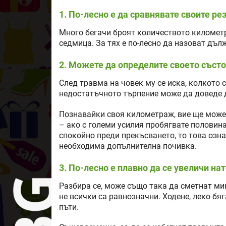
1. По-лесно е да сравнявате своите ре
Много бегачи броят количеството километр
седмица. За тях е по-лесно да назоват дъл
2. Можете да определите своето съст
След травма на човек му се иска, колкото с
недостатъчното търпение може да доведе 
Познавайки своя километраж, вие ще может
– ако с големи усилия пробягвате половина
спокойно преди прекъсването, то това озна
необходима допълнителна почивка.
3. По-лесно е плавно да се увеличи на
Разбира се, може също така да сметнат мин
не всички са равнозначни. Ходене, леко бяг
пъти.