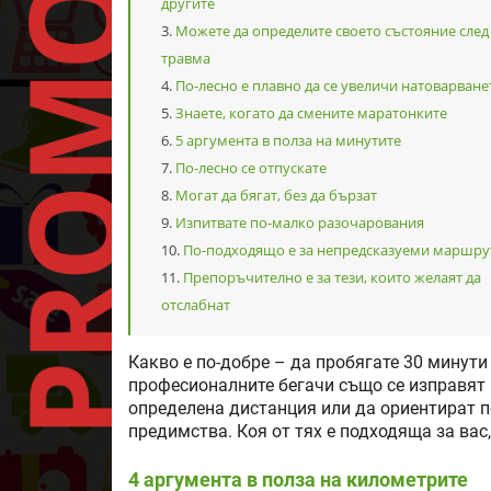
другите
Можете да определите своето състояние след
травма
По-лесно е плавно да се увеличи натоварване
Знаете, когато да смените маратонките
5 аргумента в полза на минутите
По-лесно се отпускате
Могат да бягат, без да бързат
Изпитвате по-малко разочарования
По-подходящо е за непредсказуеми маршру
Препоръчително е за тези, които желаят да
отслабнат
Какво е по-добре – да пробягате 30 минути
професионалните бегачи също се изправят 
определена дистанция или да ориентират по
предимства. Коя от тях е подходяща за вас
4 аргумента в полза на километрите