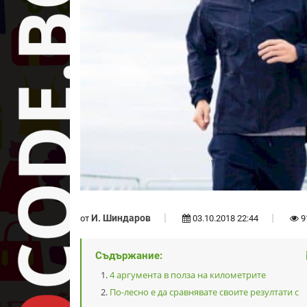
И. Шиндаров
от
03.10.2018 22:44
9
Съдържание:
4 аргумента в полза на километрите
По-лесно е да сравнявате своите резултати с