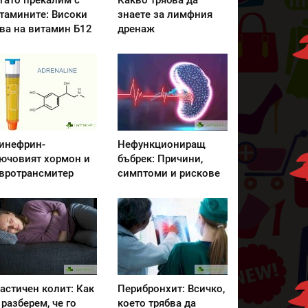
гато прекалим с
Какво трябва да
тамините: Високи
знаете за лимфния
ва на витамин Б12
дренаж
инефрин-
Нефункциониращ
ючовият хормон и
бъбрек: Причини,
вротрансмитер
симптоми и рискове
астичен колит: Как
Перибронхит: Всичко,
 разберем, че го
което трябва да