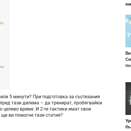
им
то
Ви
Си
по
ти
 или 5 минути? При подготовка за състезания
пред тази дилема – да тренират, пробягвайки
 целево време. И 2-те тактики имат свои
, ще ви помогне тази статия?
Ур
бъ