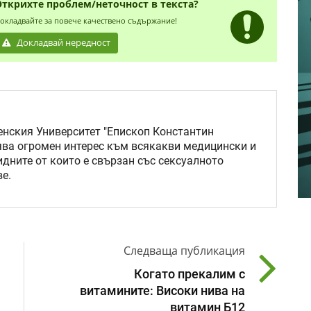
Открихте проблем/неточност в текста?
окладвайте за повече качествено съдържание!
Докладвай нередност
нския Университет "Епископ Константин
ява огромен интерес към всякакви медицински и
идните от които е свързан със сексуалното
е.
Следваща публикация
Когато прекалим с
витамините: Високи нива на
витамин Б12