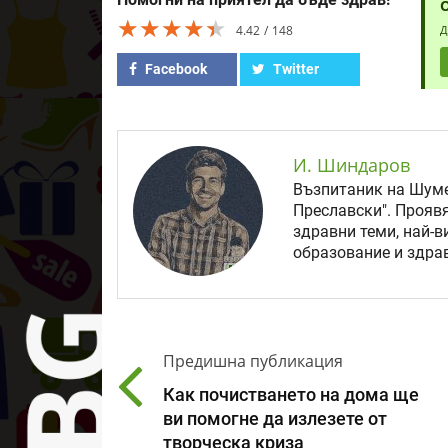
★★★★★
★★★★★
★★★★★
4.42
148
Д
Facebook
Twitter
И. Шиндаров
Възпитаник на Шуме
Преславски". Прояв
здравни теми, най-в
образование и здрав
Предишна публикация
Как почистването на дома ще
ви помогне да излезете от
творческа криза