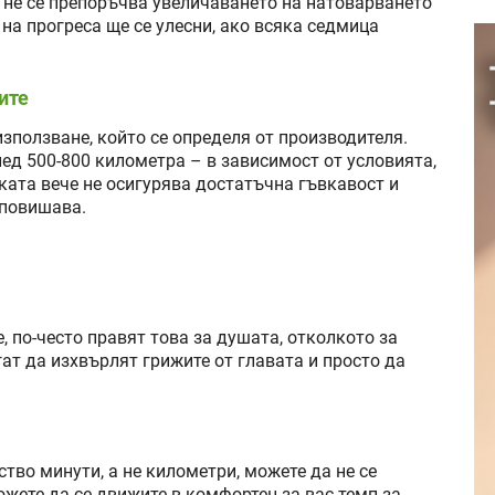
, не се препоръчва увеличаването на натоварването
на прогреса ще се улесни, ако всяка седмица
ите
зползване, който се определя от производителя.
лед 500-800 километра – в зависимост от условията,
увката вече не осигурява достатъчна гъвкавост и
 повишава.
, по-често правят това за душата, отколкото за
ат да изхвърлят грижите от главата и просто да
ство минути, а не километри, можете да не се