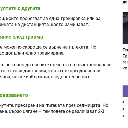
да
зултати с другите
и, които пробягват за една тренировка или за
жината на дистанцията, която изминават.
ояние след травма
е може по-скоро да се върне на пътеката. Но
Ге
до допълнително травмиране.
Ед
ге
е по-точно да оцените степента на възстановяване
ко
та от тази дистанция, която сте преодолявали
чава, че сте избързали, следователно ви е
товарването
утите, прекарани на пътеката през седмицата. Но
ане, бързо бягане – темповете се различават 2-3