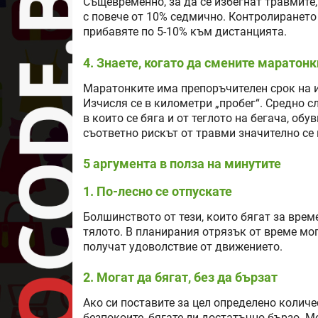
Същевременно, за да се избегнат травмите
с повече от 10% седмично. Контролирането 
прибавяте по 5-10% към дистанцията.
4. Знаете, когато да смените маратонк
Маратонките има препоръчителен срок на и
Изчисля се в километри „пробег“. Средно с
в които се бяга и от теглото на бегача, об
съответно рискът от травми значително се
5 аргумента в полза на минутите
1. По-лесно се отпускате
Болшинството от тези, които бягат за време
тялото. В планирания отрязък от време мог
получат удоволствие от движението.
2. Могат да бягат, без да бързат
Ако си поставите за цел определено количе