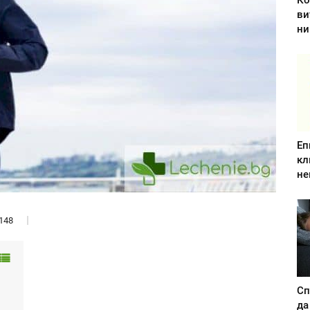
Ко
ви
ни
Еп
кл
не
148
Сп
да