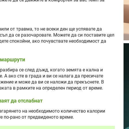
ожете да се движите в комфортен за вас темп за
или от травма, то не всеки ден ще успявате да
съл да се разочаровате. Можете да си поставите цел
ъдете спокойни, ако почувствате необходимост да
и маршрути
о разбира се след дъжд, когато земята е кална и
 А ако сте в града и ви се налага да пресичате
ижение и може да ви се наложи да прекъснете. В
вката в рамките на определен период от време.
лаят да отслабнат
 изгарянето на необходимото количество калории
те по-рано от предвиденото време.