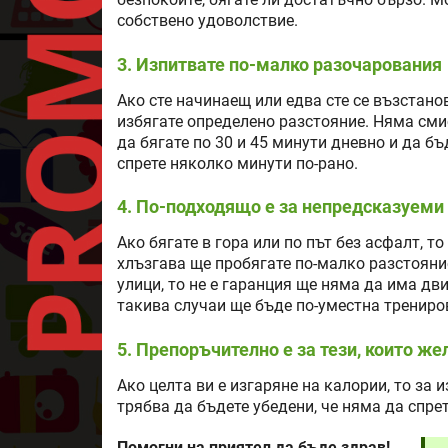
безпокоите, бягате ли достатъчно бързо. М
собствено удоволствие.
3. Изпитвате по-малко разочарования
Ако сте начинаещ или едва сте се възстанов
избягате определено разстояние. Няма сми
да бягате по 30 и 45 минути дневно и да б
спрете няколко минути по-рано.
4. По-подходящо е за непредсказуем
Ако бягате в гора или по път без асфалт, т
хлъзгава ще пробягате по-малко разстояние.
улици, то не е гаранция ще няма да има дв
такива случаи ще бъде по-уместна трениро
5. Препоръчително е за тези, които же
Ако целта ви е изгаряне на калории, то за
трябва да бъдете убедени, че няма да спре
Помогни на приятел да бъде здрав!