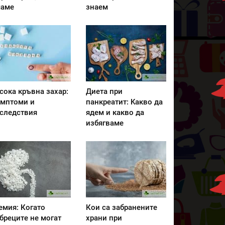
аме
знаем
сока кръвна захар:
Диета при
мптоми и
панкреатит: Kакво да
следствия
ядем и какво да
избягваме
емия: Когато
Кои са забранените
бреците не могат
храни при