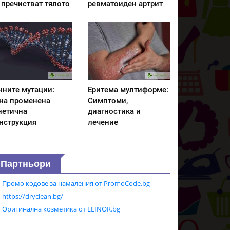
 пречистват тялото
ревматоиден артрит
нните мутации:
Еритема мултиформе:
на променена
Симптоми,
нетична
диагностика и
нструкция
лечение
Партньори
Промо кодове за намаления от PromoCode.bg
https://dryclean.bg/
Оригинална козметика от ELINOR.bg