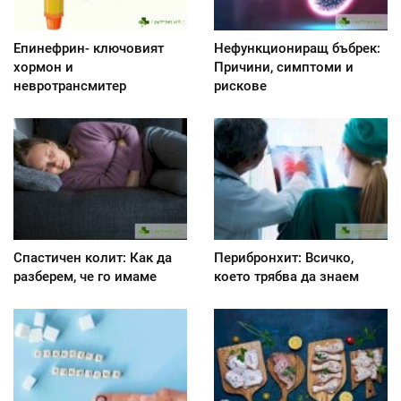
Епинефрин- ключовият
Нефункциониращ бъбрек:
хормон и
Причини, симптоми и
невротрансмитер
рискове
Спастичен колит: Как да
Перибронхит: Всичко,
разберем, че го имаме
което трябва да знаем