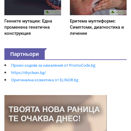
Генните мутации: Една
Еритема мултиформе:
променена генетична
Симптоми, диагностика и
конструкция
лечение
Партньори
Промо кодове за намаления от PromoCode.bg
https://dryclean.bg/
Оригинална козметика от ELINOR.bg