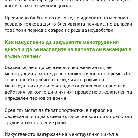
дните на менструалния цикъл.
Пресилено би било да се каже, че идването на мензиса
разваля толкова дълго бленуваната почивка, но въпреки
това този период е свързан с редица неудобства.
Как изкуствено да задържите менструалния
цикъл и да се насладите на лятната си ваканция в
пълна степен?
Оказва се, че и до сега не всички жени знаят, че
менструацията може да се отложи с известно време. До
този способ прибягват тези, чиито график на
менструалния цикъл съвпада с определени планове и
действия, за които цикличният процес не е желателен за
определен период от време.
Сред тях могат да бъдат спортистки, в период на
състезания или да кажем актриси, на които им предстоят
трудни за изпълнение роли.
Изкуственото задържане на менструалния цикъл е