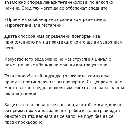
възможно според лекарите-гинеколози, по няколко
начина. Сред тях могат да се отбележат следните:
• Прием на комбинирани орални контрацептиви;
• Прогестини или гестагени;
Двата способа има определени препоръки за
приложението им на практика, с които ще ви запознаем
сега.
Изкуственото задържане на менструалния цикъл с
помощта на комбинирани орални контрацептиви.
Този способ е най-подходящ за жените, които вече
приемат противозачатъчни препарати. Същевременно е
много важно предпазващият им ефект да се запазва при
редица условия.
Защитата от зачеване се запазва, ако таблетките, които
се приемат са монофазни, но трябва като свърши един
блистер от тях, веднага да се започне друг, без да се
прави прекъсване.