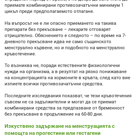
приемате комбинирани противозачатъчни минимум 1
цикъл преди предполагаемото отлагане.
На въпросът не е ли опасно приемането на такива
препарати без прекъсване – лекарите отговарят
отрицателно. Обяснението е следното – по време на 7-
дневното прекъсване идва не само същинското
менструално кървене, но и подобното на менструално
кръвотечение.
То възниква не, поради естествените физиологични
нужди на организма, а в резултат на рязко понижаване
на концентрацията на хормоните в кръвта, след като вие
изпиете всички противозачатъчни средства.
Последните изследвания показват, че тези кръвотечения
съвсем не са задължителни и могат да се приемат
комбинирани средства за предпазване от бременност
без прекъсване в продължение на 60-80 дни.
Изкуствено задържане на менструацията с
помощта на прогестини или гестагени