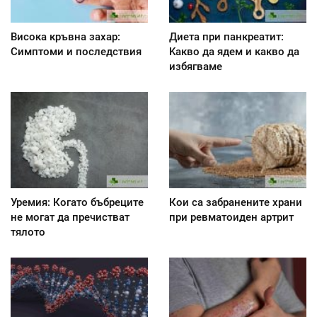
Висока кръвна захар:
Диета при панкреатит:
Симптоми и последствия
Kакво да ядем и какво да
избягваме
Уремия: Когато бъбреците
Кои са забранените храни
не могат да пречистват
при ревматоиден артрит
тялото