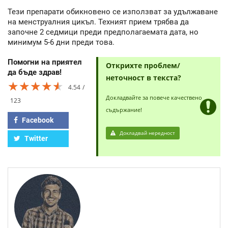
Тези препарати обикновено се използват за удължаване
на менструалния цикъл. Техният прием трябва да
започне 2 седмици преди предполагаемата дата, но
минимум 5-6 дни преди това.
Помогни на приятел
Открихте проблем/
да бъде здрав!
неточност в текста?
★★★★★
★★★★★
★★★★★
4.54
Докладвайте за повече качествено
123
съдържание!
Facebook
Докладвай нередност
Twitter