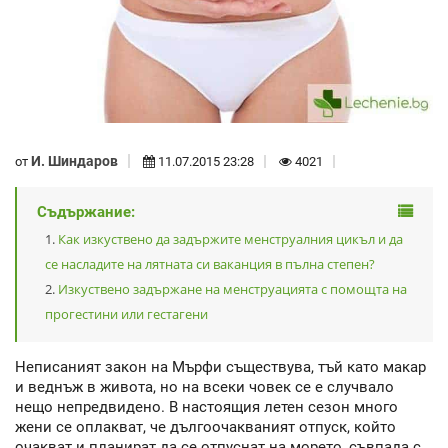
И. Шиндаров
от
11.07.2015 23:28
4021
Съдържание:
Как изкуствено да задържите менструалния цикъл и да
се насладите на лятната си ваканция в пълна степен?
Изкуствено задържане на менструацията с помощта на
прогестини или гестагени
Неписаният закон на Мърфи съществува, тъй като макар
и веднъж в живота, но на всеки човек се е случвало
нещо непредвидено. В настоящия летен сезон много
жени се оплакват, че дългоочакваният отпуск, който
очакват и планират да се отпуснат на морето, съвпада с