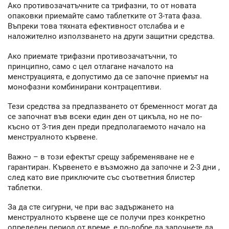
Ако противозачатъчните са трифазни, то от новата
опаковки приемайте само таблетките от 3-тата фаза.
Въпреки това тяхната ефективност отслабва и е
наложително използването на други защитни средства.
Ако приемате трифазни противозачатъчни, то
принципно, само с цел отлагане началото на
менструацията, е допустимо да се започне приемът на
монофазни комбинирани контрацептиви.
Тези средства за предпазването от бременност могат да
се започнат във всеки един ден от цикъла, но не по-
късно от 3-тия ден преди предполагаемото начало на
менструалното кървене.
Важно – в този ефектът срещу забременяване не е
гарантиран. Кървенето е възможно да започне и 2-3 дни ,
след като вие приключите със съответния блистер
таблетки.
За да сте сигурни, че при вас задържането на
менструалното кървене ще се получи през конкретно
определен период от време, е по-добре да започнете да