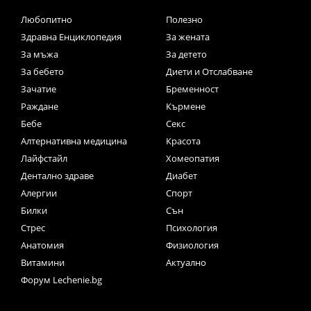
Любопитно
Полезно
Здравна Енциклопедия
За жената
За мъжа
За детето
За бебето
Диети и Отслабване
Зачатие
Бременност
Раждане
Кърмене
Бебе
Секс
Алтернативна медицина
Красота
Лайфстайл
Хомеопатия
Дентално здраве
Диабет
Алергии
Спорт
Билки
Сън
Стрес
Психология
Анатомия
Физиология
Витамини
Актуално
Форум Lechenie.bg