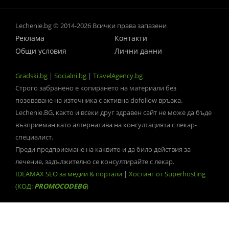
Lechenie.bg © 2014-2026 Всички права запазени
Реклама
Контакти
Общи условия
Лични данни
Gradski.bg
|
Socialni.bg
|
TravelAgency.bg
Строго забранено е копирането на материали без
позоваване на източника с активна dofollow връзка.
Lechenie.BG, както и всеки друг здравен сайт не може да бъде
възприеман като алтернатива на консултацията с лекар-
специалист.
Преди предприемане на каквито и да било действия за
лечение, задължително се консултирайте с лекар.
IDEAMAX SEO за медии & портали
|
Хостинг от Superhosting
(КОД:
PROMOCODEBG
)