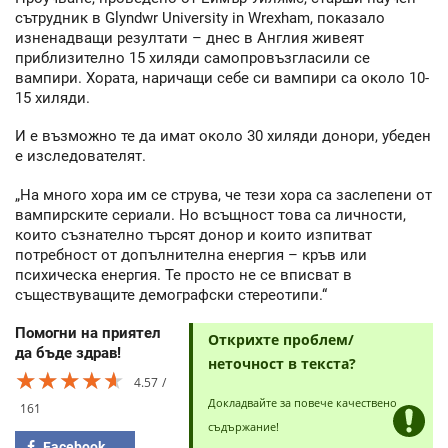
сътрудник в Glyndwr University in Wrexham, показало
изненадващи резултати – днес в Англия живеят
приблизително 15 хиляди самопровъзгласили се
вампири. Хората, наричащи себе си вампири са около 10-
15 хиляди.
И е възможно те да имат около 30 хиляди донори, убеден
е изследователят.
„На много хора им се струва, че тези хора са заслепени от
вампирските сериали. Но всъщност това са личности,
които съзнателно търсят донор и които изпитват
потребност от допълнителна енергия – кръв или
психическа енергия. Те просто не се вписват в
съществуващите демографски стереотипи.“
Помогни на приятел
Открихте проблем/
да бъде здрав!
неточност в текста?
★★★★★
★★★★★
★★★★★
4.57
Докладвайте за повече качествено
161
съдържание!
Facebook