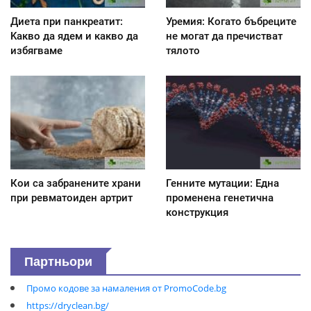
Диета при панкреатит:
Уремия: Когато бъбреците
Kакво да ядем и какво да
не могат да пречистват
избягваме
тялото
Кои са забранените храни
Генните мутации: Една
при ревматоиден артрит
променена генетична
конструкция
Партньори
Промо кодове за намаления от PromoCode.bg
https://dryclean.bg/