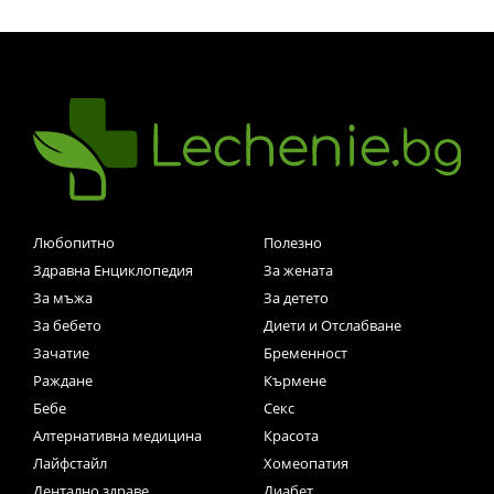
Любопитно
Полезно
Здравна Енциклопедия
За жената
За мъжа
За детето
За бебето
Диети и Отслабване
Зачатие
Бременност
Раждане
Кърмене
Бебе
Секс
Алтернативна медицина
Красота
Лайфстайл
Хомеопатия
Дентално здраве
Диабет