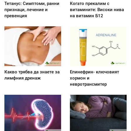
Тетанус: Симптоми, ранни
Когато прекалим с
признаци, лечение и
витамините: Високи нива
превенция
на витамин Б12
Какво трябва да знаете за
Епинефрин- ключовият
лимфния дренаж
хормон и
невротрансмитер