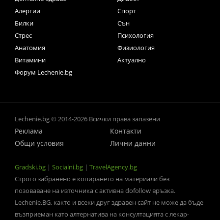
Алергии
Спорт
Билки
Сън
Стрес
Психология
Анатомия
Физиология
Витамини
Актуално
Форум Lechenie.bg
Lechenie.bg © 2014-2026 Всички права запазени
Реклама
Контакти
Общи условия
Лични данни
Gradski.bg
|
Socialni.bg
|
TravelAgency.bg
Строго забранено е копирането на материали без
позоваване на източника с активна dofollow връзка.
Lechenie.BG, както и всеки друг здравен сайт не може да бъде
възприеман като алтернатива на консултацията с лекар-