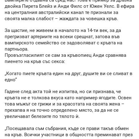
двойка Пирета Блейз и Анди Филс от Южен Уелс. В ефира
на централния австралийски канал те признали за
своята малка слабост – жаждата за човешка кръв.
За щастие, не живеем в началото на 14-ти век, за да
прегризват артериите на всеки срещнат, затова във
вампирското семейство се задоволяват с кръвта на
партньора.
Провъзгласилият се сам за кръвопиец Анди сравнява
пиенето на кръв със секса:
„Когато пиете кръвта един на друг, душите ви се сливат в
едно“
Гадене след акта той не изпитва, но си признава, че
кръвта не е толкова вкуса като например ягодите. Освен
това мъжът се грижи и за красотата на своята жена –
прехапва я на точно определено място, за да не се
увеличават белезите по тялото ѝ.
„Посещавала съм събрания, къде се прави такъв обмен
на кръв. Всички участници в общността преминават през