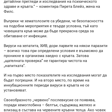
детайлни прегледи и изследвания на психическото
здраве и кръвта.“ – коментира Пирета Блейз, жена на
Филс.
Въпреки че хематолозите са убедени, че безопасността
на подобни мероприятия е твърде условна, тъй като
човешката кръв може да бъде прекрасна среда за
обитаване от инфекции.
Вируси на хепатита, ХИВ, дори ларвите на някои паразити
– всичко това при определени условия е възможно да
проникне в организма заедно с кръвта. Затова
„щателната проверка“ не гарантира чистота на
„напитката“.
И на първо място показателите на изследвания могат да
бъдат погрешни. И на второ място, по време на
инкубационните периоди вируси в кръвта не се
установяват.
Своеобразното „червено“ послевкусие се появява,
поради хемоглобина – белтък, съдържащ желязо и
влизащ в състава на червените кръвни телца. Ако човек