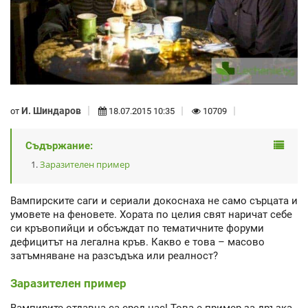
И. Шиндаров
от
18.07.2015 10:35
10709
Съдържание:
Заразителен пример
Вампирските саги и сериали докоснаха не само сърцата и
умовете на феновете. Хората по целия свят наричат себе
си кръвопийци и обсъждат по тематичните форуми
дефицитът на легална кръв. Какво е това – масово
затъмняване на разсъдъка или реалност?
Заразителен пример
Вампирите отдавна са сред нас! Това е пример за дръзка