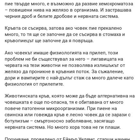
пие твърде много, е възможно да развие хемохроматоза
– повишени нива на желязо в организма. И застрашава
черния дроб и белите дробове и нервната система.
Кръвта се съсирва, затова ако човек пие прекалено
много, то тя ще се започне да се съсирва в стомаха и
кръвопиецът ще започне да я повръща.
Ако човекът имаше физиологията на прилеп, този
проблем не би съществувал за него – лигавицата на
червата на тези животни не позволява излишъкът от
желязо да проникне в кръвния поток. За съжаление,
дори и вампирите с най-дълъг стаж са много далече като
физиология от прилепите.
Животинската кръв, която може да бъде алтернативна на
човешката е още по-опасна, тя е обитавана от много
повече патогенни микроорганизми. При пиене на
свинска или говежда кръв е лесно човек да се зарази с
ботулизъм – смъртоносно заболяване, засягащо
нервната система. Но много хора това не ги плаши.
Проучване, проведено от Еймър Уилямс, старши научен