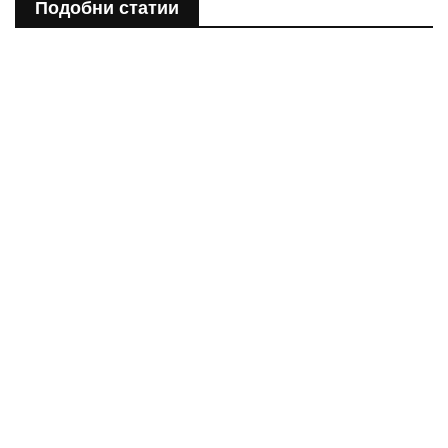
Подобни статии
ПОЛЕЗНО
Спастичен колит: Как да разберем, че го имаме
ПОЛЕЗНО