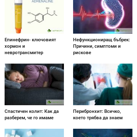
Епинефрин- ключовият
Нефункциониращ бъбрек:
хормон и
Причини, симптоми и
невротрансмитер
рискове
Спастичен колит: Как да
Перибронхит: Всичко,
разберем, че го имаме
което трябва да знаем