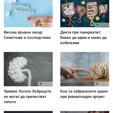
Висока кръвна захар:
Диета при панкреатит:
Симптоми и последствия
Kакво да ядем и какво да
избягваме
Уремия: Когато бъбреците
Кои са забранените храни
не могат да пречистват
при ревматоиден артрит
тялото