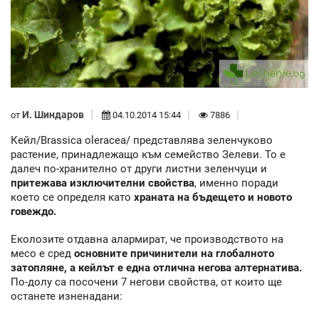
И. Шиндаров
от
04.10.2014 15:44
7886
Кейл/Brassica oleracea/ представлява зеленчуково
растение, принадлежащо към семейство Зелеви. То е
далеч по-хранително от други листни зеленчуци и
притежава изключителни свойства
, именно поради
което се определя като
храната на бъдещето и новото
говеждо.
Еколозите отдавна алармират, че производството на
месо е сред
основните причинители на глобалното
затопляне, а кейлът е една отлична негова алтернатива.
По-долу са посочени 7 негови свойства, от които ще
останете изненадани: