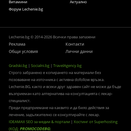
Витамини
Актуално
Форум Lechenie.bg
Lechenie.bg © 2014-2026 Всички права запазени
Реклама
Контакти
Общи условия
Лични данни
Gradski.bg
|
Socialni.bg
|
TravelAgency.bg
Строго забранено е копирането на материали без
позоваване на източника с активна dofollow връзка.
Lechenie.BG, както и всеки друг здравен сайт не може да бъде
възприеман като алтернатива на консултацията с лекар-
специалист.
Преди предприемане на каквито и да било действия за
лечение, задължително се консултирайте с лекар.
IDEAMAX SEO за медии & портали
|
Хостинг от Superhosting
(КОД:
PROMOCODEBG
)