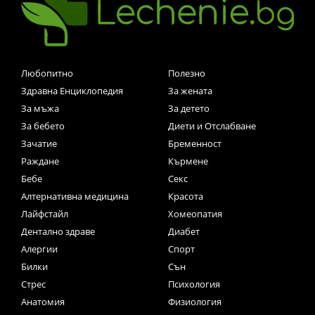
Любопитно
Полезно
Здравна Енциклопедия
За жената
За мъжа
За детето
За бебето
Диети и Отслабване
Зачатие
Бременност
Раждане
Кърмене
Бебе
Секс
Алтернативна медицина
Красота
Лайфстайл
Хомеопатия
Дентално здраве
Диабет
Алергии
Спорт
Билки
Сън
Стрес
Психология
Анатомия
Физиология