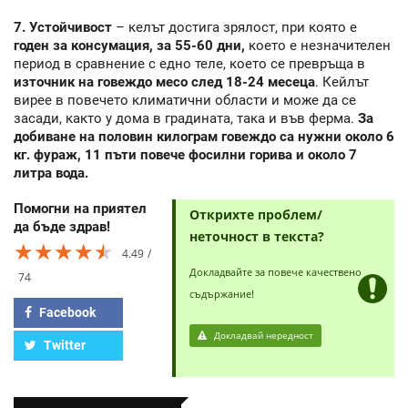
7. Устойчивост
– келът достига зрялост, при която е
годен за консумация, за 55-60 дни,
което е незначителен
период в сравнение с едно теле, което се превръща в
източник на говеждо месо след 18-24 месеца
. Кейлът
вирее в повечето климатични области и може да се
засади, както у дома в градината, така и във ферма.
За
добиване на половин килограм говеждо са нужни около 6
кг. фураж, 11 пъти повече фосилни горива и около 7
литра вода.
Помогни на приятел
Открихте проблем/
да бъде здрав!
неточност в текста?
★★★★★
★★★★★
★★★★★
4.49
Докладвайте за повече качествено
74
съдържание!
Facebook
Докладвай нередност
Twitter