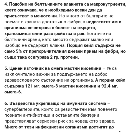
4.
Подобно на белтъчините влакната са макронутриенти,
което означава, че е необходимо всеки ден да
присъстват в менюто ни
. Но много от българите не
поемат с храната достатъчно фибри, а
недостигът им в
организма се свързва с болест на сърцето,
храносмилателни разстройства и рак.
Богатите на
белтъчини храни, като месото съдържат малко или
изобщо не съдържат влакна.
Порция кейл съдържа не
само 5% от препоръчителния дневен прием на фибри, но
също така осигурява 2 гр. протеин.
5. Ценен източник на омега мастни киселини
– те са
изключително важни за поддържането на добро
здравословното състояние на организма.
А порция кейл
съдържа 121 мг. омега-3 мастни киселини и 92.4 мг.
омега-6.
6. Въздейства укрепващо на имунната система
–
супербактериите, които са резистентни към повечето
познати антибиотици и останалите бактерии
представляват сериозен риск за човешкото здраве.
Много от тези инфекциозни организми достигат до