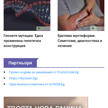
Генните мутации: Една
Еритема мултиформе:
променена генетична
Симптоми, диагностика и
конструкция
лечение
Партньори
Промо кодове за намаления от PromoCode.bg
https://dryclean.bg/
Оригинална козметика от ELINOR.bg