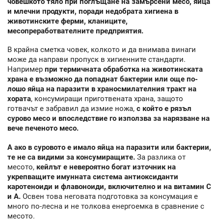
човешкото тяло при поглъщане на замърсени месо, яйца
и млечни продукти, поради недобрата хигиена в
животинските ферми, кланиците,
месопреработвателните предприятия.
В крайна сметка човек, колкото и да внимава винаги
може да направи пропуск в хигиенните стандарти.
Например
при термичната обработка на животинската
храна е възможно да попаднат бактерии или още по-
лошо яйца на паразити в храносмилателния тракт на
хората
, консумиращи приготвената храна, защото
готвачът е забравил да измие ножа,
с който е рязъл
сурово месо и впоследствие го използва за нарязване на
вече печеното месо.
А ако в суровото е имало яйца на паразити или бактерии,
те не са видими за консумиращите.
За разлика от
месото,
кейлът е невероятно богат източник на
укрепващите имунната система антиоксиданти
каротеноиди и флавоноиди, включително и на витамин С
и А.
Освен това неговата подготовка за консумация е
много по-лесна и не толкова енергоемка в сравнение с
месото.