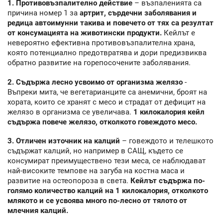
1. Противовъзпалително действие
– възпаленията са
причина номер 1 за
артрит, сърдечни заболявания и
редица автоимунни такива и повечето от тях са резултат
от консумацията на животински продукти.
Кейлът е
невероятно ефективна противовъзпалителна храна,
която потенциално предотвратява и дори предизвиква
обратно развитие на горепосочените заболявания.
2. Съдържа лесно усвоимо от организма желязо
-
Въпреки мита, че вегетарианците са анемични, броят на
хората, които се хранят с месо и страдат от дефицит на
желязо в организма се увеличава.
1 килокалория кейл
съдържа повече желязо, отколкото говеждото месо.
3. Отличен източник на калций
– говеждото и телешкото
съдържат калций, но например в САЩ, където се
консумират преимуществено тези меса, се наблюдават
най-високите темпове на загуба на костна маса и
развитие на остеопороза в света.
Кейлът съдържа по-
голямо количество калций на 1 килокалория, отколкото
млякото и се усвоява много по-лесно от тялото от
млечния калций.