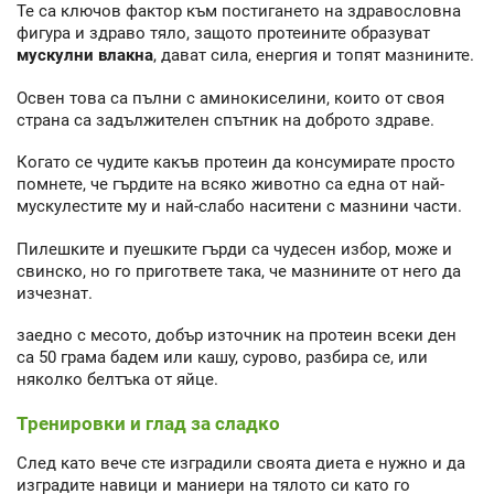
Те са ключов фактор към постигането на здравословна
фигура и здраво тяло, защото протеините образуват
мускулни влакна
, дават сила, енергия и топят мазнините.
Освен това са пълни с аминокиселини, които от своя
страна са задължителен спътник на доброто здраве.
Когато се чудите какъв протеин да консумирате просто
помнете, че гърдите на всяко животно са една от най-
мускулестите му и най-слабо наситени с мазнини части.
Пилешките и пуешките гърди са чудесен избор, може и
свинско, но го пригответе така, че мазнините от него да
изчезнат.
заедно с месото, добър източник на протеин всеки ден
са 50 грама бадем или кашу, сурово, разбира се, или
няколко белтъка от яйце.
Тренировки и глад за сладко
След като вече сте изградили своята диета е нужно и да
изградите навици и маниери на тялото си като го