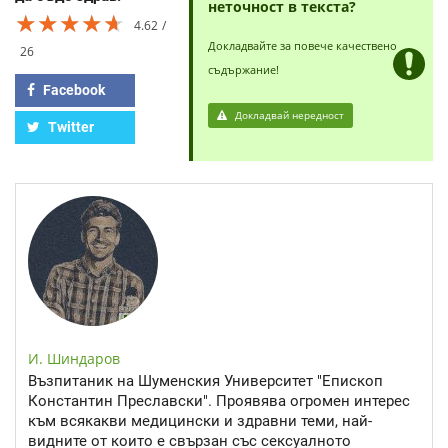
неточност в текста?
★★★★★
★★★★★
★★★★★
4.62
Докладвайте за повече качествено
26
съдържание!
Facebook
Докладвай нередност
Twitter
И. Шиндаров
Възпитаник на Шуменския Университет "Епископ
Константин Преславски". Проявява огромен интерес
към всякакви медицински и здравни теми, най-
видните от които е свързан със сексуалното