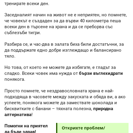
тренирате всеки ден.
Заседналият начин на живот не е неприятен, но помнете,
че човекът е създаден за да върви 40 километра пеша
всеки ден в търсене на храна и да се преборва със
съблезъби тигри.
Разбира се, и час-два в залата биха били достатъчни, за
да поддържате едно добре изглеждащо и балансирано
тяло.
Но това, от което не можете да избягате, е гладът за
сладко. Всеки човек има нужда от
бързи въглехидрати
понякога.
Просто помнете, че нездравословната храна е най-
подходяща в часовете между закуската и обяда ви, а ако
успеете, понякога можете да замествате шоколада и
бисквитките с банани – тяхната полезна,
природна
алтернатива
!
Помогни на приятел
Открихте проблем/
да бъде здрав!