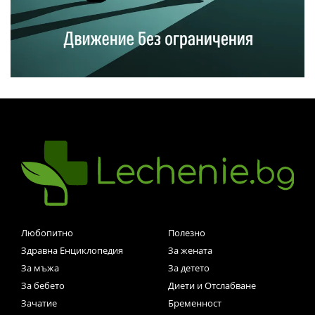
Любопитно
Полезно
Здравна Енциклопедия
За жената
За мъжа
За детето
За бебето
Диети и Отслабване
Зачатие
Бременност