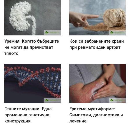
Уремия: Когато бъбреците
Кои са забранените храни
не могат да пречистват
при ревматоиден артрит
тялото
Генните мутации: Една
Еритема мултиформе:
променена генетична
Симптоми, диагностика и
конструкция
лечение