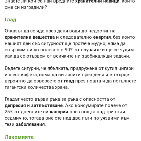
Знаете ли кои са
най-вредните
хранителни навици
, които
сме си изградили?
Глад
Отказът да се яде през деня води до недостиг на
хранителни вещества
и следователно
енергия
, без които
нашият ден със сигурност ще протече мудно, няма да
свършим нищо полезно в 90% от случаите и ще се чудим
как да се отървем от всичките ни заобикалящи задачи.
Бъдете сигурни, че ябълката, придружена от кутия цигари
и шест кафета, няма да ви засити през деня и е твърде
вероятно да озвереете от
глад
през нощта и да погълнете
гигантски количества храна.
Гладът често върви ръка за ръка с опасността от
депресия
и
затлъстяване
. Ако консумирате повече от
25% от дневните си
калории
през нощта над три пъти
седмично, тогава вие сте над два пъти по-уязвими към
тези
заболявания
.
Лакомията