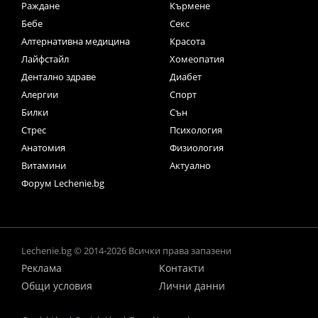
Раждане
Кърмене
Бебе
Секс
Алтернативна медицина
Красота
Лайфстайл
Хомеопатия
Дентално здраве
Диабет
Алергии
Спорт
Билки
Сън
Стрес
Психология
Анатомия
Физиология
Витамини
Актуално
Форум Lechenie.bg
Lechenie.bg © 2014-2026 Всички права запазени
Реклама
Контакти
Общи условия
Лични данни