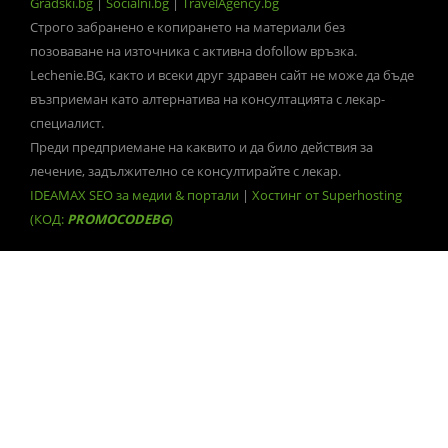
Gradski.bg
|
Socialni.bg
|
TravelAgency.bg
Строго забранено е копирането на материали без
позоваване на източника с активна dofollow връзка.
Lechenie.BG, както и всеки друг здравен сайт не може да бъде
възприеман като алтернатива на консултацията с лекар-
специалист.
Преди предприемане на каквито и да било действия за
лечение, задължително се консултирайте с лекар.
IDEAMAX SEO за медии & портали
|
Хостинг от Superhosting
(КОД:
PROMOCODEBG
)