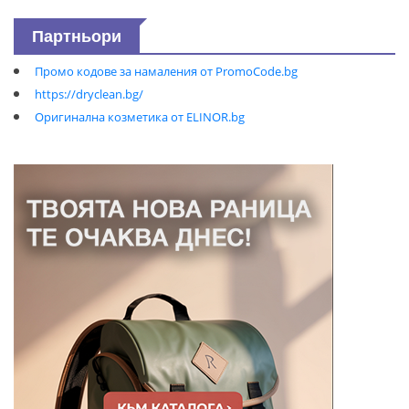
Партньори
Промо кодове за намаления от PromoCode.bg
https://dryclean.bg/
Оригинална козметика от ELINOR.bg