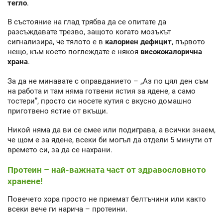
тегло
.
В състояние на глад трябва да се опитате да
разсъждавате трезво, защото когато мозъкът
сигнализира, че тялото е в
калориен дефицит
, първото
нещо, към което поглеждате е някоя
висококалорична
храна
.
За да не минавате с оправданието – „Аз по цял ден съм
на работа и там няма готвени ястия за ядене, а само
тостери”, просто си носете кутия с вкусно домашно
приготвено ястие от вкъщи.
Никой няма да ви се смее или подиграва, а всички знаем,
че щом е за ядене, всеки би могъл да отдели 5 минути от
времето си, за да се нахрани.
Протеин – най-важната част от здравословното
хранене!
Повечето хора просто не приемат белтъчини или както
всеки вече ги нарича – протеини.