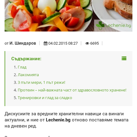
И. Шиндаров
от
04.02.2015 08:27
6695
Съдържание:
Глад
Лакомията
3 пъти мери, 1 път режи!
Протеин – най-важната част от здравословното хранене!
Тренировки и глад за сладко
Дискусиите за вредните хранителни навици са винаги
актуални, и ние от
Lechenie.bg
отново поставяме темата
на дневен ред.