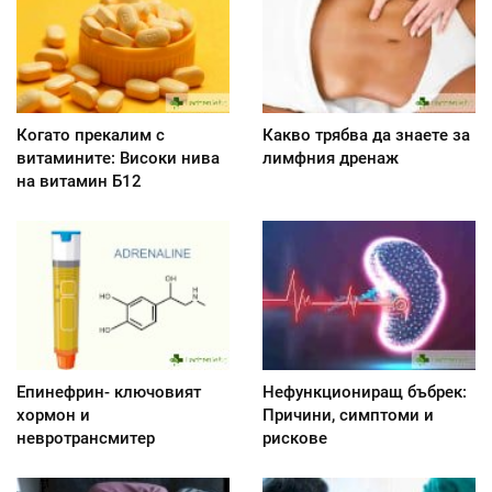
Когато прекалим с
Какво трябва да знаете за
витамините: Високи нива
лимфния дренаж
на витамин Б12
Епинефрин- ключовият
Нефункциониращ бъбрек:
хормон и
Причини, симптоми и
невротрансмитер
рискове