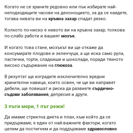
Когато не се храните редовно или пък избирате най-
неподходящите часове на денонощието, за да се наядете,
тогава нивата ви на
кръвна захар
спадат рязко.
Колкото по-ниско е нивото ви на кръвна захар, толкова
по-слабо работи и вашият
мозък
.
И когато това стане, мозъкът ви ще откаже да
консумирате плодове и зеленчуци, а ще иска само рула,
пастички, торти, сладкиши и шоколади, поради тяхното
високо съдържание на
глюкоза
.
В резултат ще изградите изключително вредни
хранителни навици, които освен, че ще ви направят
дебели, ще повишат и риска да развиете
сърдечно-
съдови заболявания
, депресия и други.
3 пъти мери, 1 път режи!
Да имаме стриктна диета и план, към който да се
придържаме, е един от най-важните фактори, когато
целим да постигнем и да поддържаме
здравословно