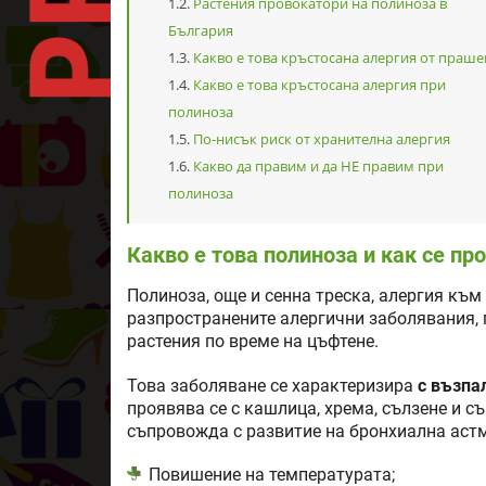
Растения провокатори на полиноза в
България
Какво е това кръстосана алергия от праше
Какво е това кръстосана алергия при
полиноза
По-нисък риск от хранителна алергия
Какво да правим и да НЕ правим при
полиноза
Какво е това полиноза и как се пр
Полиноза, още и сенна треска, алергия към 
разпространените алергични заболявания, 
растения по време на цъфтене.
Това заболяване се характеризира
с възпа
проявява се с кашлица, хрема, сълзене и 
съпровожда с развитие на бронхиална астм
Повишение на температурата;