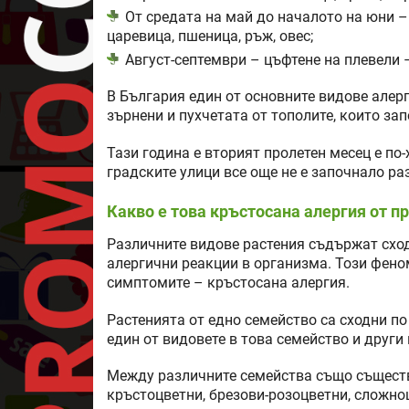
От средата на май до началото на юни – 
царевица, пшеница, ръж, овес;
Август-септември – цъфтене на плевели –
В България един от основните видове алер
зърнени и пухчетата от тополите, които зап
Тази година е вторият пролетен месец е по
градските улици все още не е започнало ра
Какво е това кръстосана алергия от 
Различните видове растения съдържат схо
алергични реакции в организма. Този фено
симптомите – кръстосана алергия.
Растенията от едно семейство са сходни по
един от видовете в това семейство и друг
Между различните семейства също съществ
кръстоцветни, брезови-розоцветни, сложно