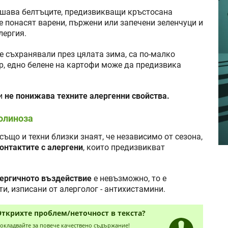
ушава белтъците, предизвикващи кръстосана
е понасят варени, пържени или запечени зеленчуци и
лергия.
се съхранявали през цялата зима, са по-малко
ер, едно белене на картофи може да предизвика
ки
не понижава техните алергенни свойства.
полиноза
също и техни близки знаят, че независимо от сезона,
онтактите с алергени
, които предизвикват
ергичното въздействие
е невъзможно, то е
и, изписани от алерголог - антихистамини.
Открихте проблем/неточност в текста?
окладвайте за повече качествено съдържание!