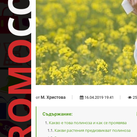
М. Христова
от
16.04.2019 19:41
25
Съдържание:
Какво е това полиноза и как се проявява
Какви растения предизвикват полиноза