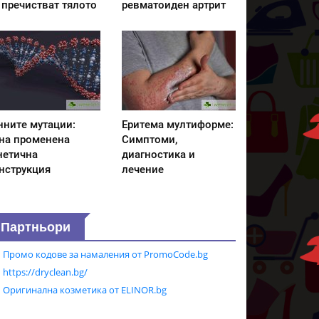
 пречистват тялото
ревматоиден артрит
нните мутации:
Еритема мултиформе:
на променена
Симптоми,
нетична
диагностика и
нструкция
лечение
Партньори
Промо кодове за намаления от PromoCode.bg
https://dryclean.bg/
Оригинална козметика от ELINOR.bg