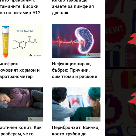
гато прекалим с
Какво трябва да
тамините: Високи
знаете за лимфния
ва на витамин Б12
дренаж
инефрин-
Нефункциониращ
ючовият хормон и
бъбрек: Причини,
вротрансмитер
симптоми и рискове
астичен колит: Как
Перибронхит: Всичко,
 разберем, че го
което трябва да