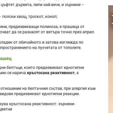
цъфтят дървета, липи най-вече, и зърнени –
 полски хвощ, троскот, коноп;
гени, предизвикващи полиноза, е прашеца от
очват да се разнасят от вятъра точно през април.
-хладен от обичайното и затова изглежда по
зпространението на пухчетата от тополите.
прашец
дни белтъци, които предизвикват еднотипни
мен се нарича
кръстосана реактивност
, а
 отношение на белтъчния състав, при алергия към
и видове предизвикват еднотипни реакции.
ува кръстосана реактивност: зърнени-
цветни