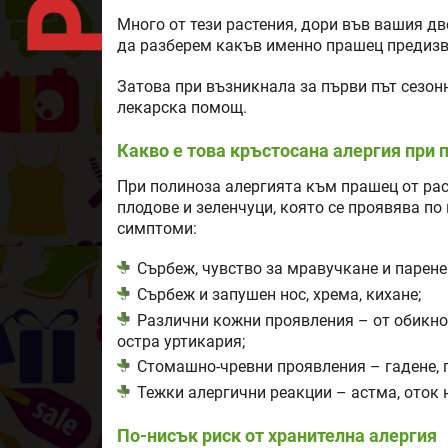
Много от тези растения, дори във вашия д
да разберем какъв именно прашец предиз
Затова при възникнала за първи път сезон
лекарска помощ.
Какво е това кръстосана алергия при 
При полиноза алергията към прашец от рас
плодове и зеленчуци, която се проявява по
симптоми:
Сърбеж, чувство за мравучкане и парене 
Сърбеж и запушен нос, хрема, кихане;
Различни кожни проявления – от обикно
остра уртикария;
Стомашно-чревни проявления – гадене, 
Тежки алергични реакции – астма, оток 
По-нисък риск от хранителна алергия