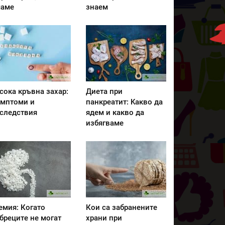
аме
знаем
сока кръвна захар:
Диета при
мптоми и
панкреатит: Kакво да
следствия
ядем и какво да
избягваме
емия: Когато
Кои са забранените
бреците не могат
храни при