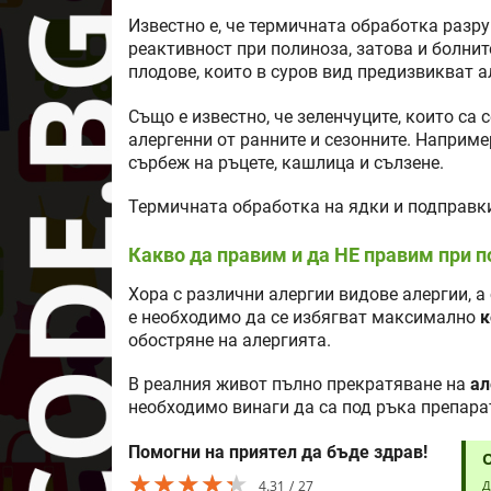
Известно е, че термичната обработка разр
реактивност при полиноза, затова и болнит
плодове, които в суров вид предизвикват а
Също е известно, че зеленчуците, които са 
алергенни от ранните и сезонните. Наприм
сърбеж на ръцете, кашлица и сълзене.
Термичната обработка на ядки и подправ
Какво да правим и да НЕ правим при 
Хора с различни алергии видове алергии, а 
е необходимо да се избягват максимално
к
обостряне на алергията.
В реалния живот пълно прекратяване на
ал
необходимо винаги да са под ръка препарат
Помогни на приятел да бъде здрав!
★★★★★
★★★★★
★★★★★
4.31
27
Д