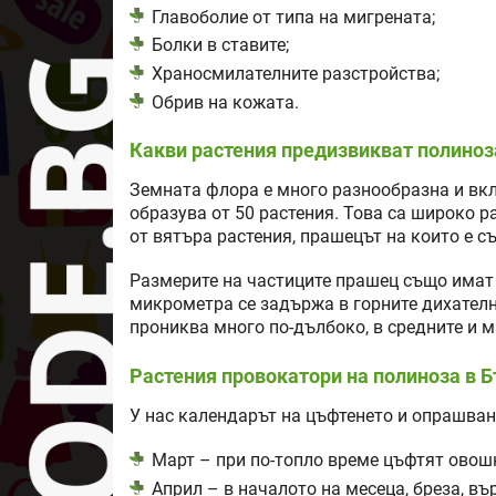
Главоболие от типа на мигрената;
Болки в ставите;
Храносмилателните разстройства;
Обрив на кожата.
Какви растения предизвикват полиноз
Земната флора е много разнообразна и вк
образува от 50 растения. Това са широко 
от вятъра растения, прашецът на които е съ
Размерите на частиците прашец също имат 
микрометра се задържа в горните дихател
прониква много по-дълбоко, в средните и м
Растения провокатори на полиноза в 
У нас календарът на цъфтенето и опрашван
Март – при по-топло време цъфтят овош
Април – в началото на месеца, бреза, вър