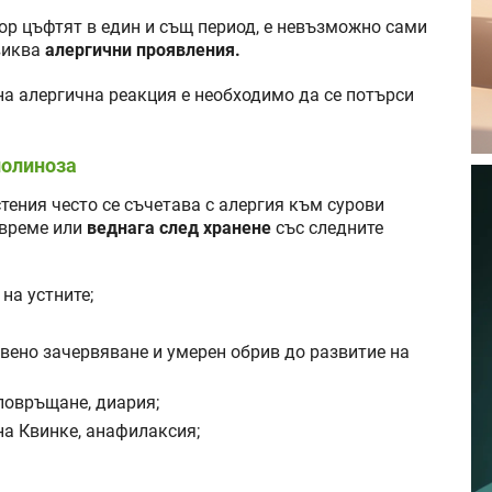
вор цъфтят в един и същ период, е невъзможно сами
виква
алергични проявления.
на алергична реакция е необходимо да се потърси
полиноза
тения често се съчетава с алергия към сурови
 време или
веднага след хранене
със следните
на устните;
вено зачервяване и умерен обрив до развитие на
повръщане, диария;
на Квинке, анафилаксия;