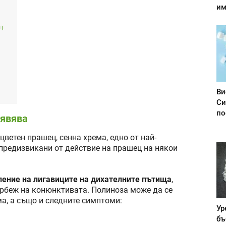
им
ц
Ви
Си
по
оявява
цветен прашец, сенна хрема, едно от най-
предизвикани от действие на прашец на някои
ление на лигавиците на дихателните пътища
,
сърбеж на конюнктивата. Полиноза може да се
а, а също и следните симптоми:
Ур
бъ