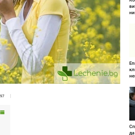
Ко
ви
ни
Еп
кл
не
97
Сп
да