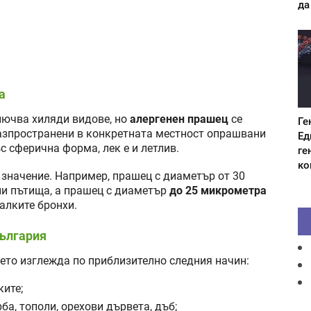
да
а
лючва хиляди видове, но
алергенен прашец
се
Ге
разпространени в конкретната местност опрашвани
Ед
с сферична форма, лек е и летлив.
ге
ко
значение. Например, прашец с диаметър от 30
ни пътища, а прашец с диаметър
до 25 микрометра
алките бронхи.
България
ето изглежда по приблизително следния начин:
ките;
ба, тополи, орехови дървета, дъб;