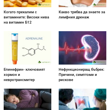
Когато прекалим с
Какво трябва да знаете за
витамините: Високи нива
лимфния дренаж
на витамин Б12
Епинефрин- ключовият
Нефункциониращ бъбрек:
хормон и
Причини, симптоми и
невротрансмитер
рискове