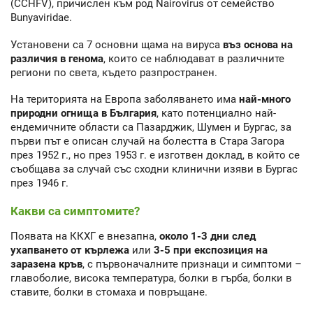
(CCHFV), причислен към род Nairovirus от семейство
Bunyaviridaе.
Установени са 7 основни щама на вируса
въз основа на
различия в генома
, които се наблюдават в различните
региони по света, където разпространен.
На територията на Европа заболяването има
най-много
природни огнища в България
, като потенциално най-
ендемичните области са Пазарджик, Шумен и Бургас, за
първи път е описан случай на болестта в Стара Загора
през 1952 г., но през 1953 г. е изготвен доклад, в който се
съобщава за случай със сходни клинични изяви в Бургас
през 1946 г.
Какви са симптомите?
Появата на ККХГ е внезапна,
около 1-3 дни след
ухапването от кърлежа
или
3-5 при експозиция на
заразена кръв
, с първоначалните признаци и симптоми –
главоболие, висока температура, болки в гърба, болки в
ставите, болки в стомаха и повръщане.