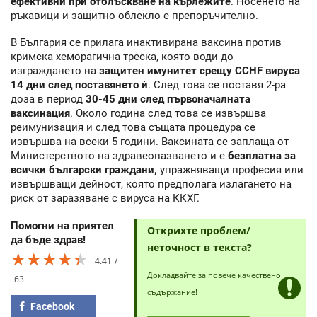
ефективни при отблъскване на кърлежите
. Носенето на
ръкавици и защитно облекло е препоръчително.
В България се прилага инактивирана ваксина против
кримска хеморагична треска, която води до
изграждането на
защитен имунитет срещу CCHF вируса
14 дни след поставянето ѝ
. След това се поставя 2-ра
доза в период
30-45 дни след първоначалната
ваксинация
. Около година след това се извършва
реимунизация и след това същата процедура се
извършва на всеки 5 години. Ваксината се заплаща от
Министерството на здравеопазването и е
безплатна за
всички български граждани,
упражняващи професия или
извършващи дейност, която предполага излагането на
риск от заразяване с вируса на ККХГ.
Помогни на приятел
Открихте проблем/
да бъде здрав!
неточност в текста?
★★★★★
★★★★★
★★★★★
4.41
Докладвайте за повече качествено
63
съдържание!
Facebook