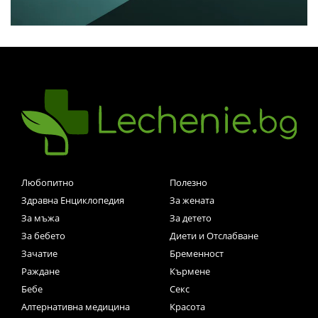
Любопитно
Полезно
Здравна Енциклопедия
За жената
За мъжа
За детето
За бебето
Диети и Отслабване
Зачатие
Бременност
Раждане
Кърмене
Бебе
Секс
Алтернативна медицина
Красота