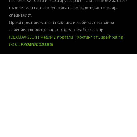
Lechenie.BG, както и всеки друг здравен сайт не може да бъде
възприеман като алтернатива на консултацията с лекар-
специалист.
Преди предприемане на каквито и да било действия за
лечение, задължително се консултирайте с лекар.
IDEAMAX SEO за медии & портали
|
Хостинг от Superhosting
(КОД:
PROMOCODEBG
)