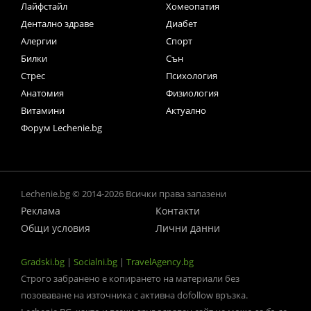
Лайфстайл
Хомеопатия
Дентално здраве
Диабет
Алергии
Спорт
Билки
Сън
Стрес
Психология
Анатомия
Физиология
Витамини
Актуално
Форум Lechenie.bg
Lechenie.bg © 2014-2026 Всички права запазени
Реклама
Контакти
Общи условия
Лични данни
Gradski.bg
|
Socialni.bg
|
TravelAgency.bg
Строго забранено е копирането на материали без
позоваване на източника с активна dofollow връзка.