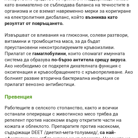
като внимателно се съблюдава баланса на течностите в
организма и се вземат навременно мерки за коригиране
на електролитния дисбаланс, който
възниква като
резултат от повръщането.
Извършват се вливания на глюкозни, солеви разтвори,
витамини и тромбоцитна маса, за да бъдат
преустановени неконтролируемите кръвоизливи.
Прилагат се
гамаглобулини
, които спомагат имунната
система да образува
по-бързо антитела срещу вируса
.
Ако необходимо се подкрепя дихателната функция с
оксигенация и кръвообращението с кръвопреливане. Ако
болният развие вторична бактериална инфекция се
прилагат венозно антибиотици.
Превенция
Работещите в селското стопанство, както и всички
останали опериращи с животинско месо трябва да
репелент против насекоми върху откритите части на
кожата и облеклото. Препаратите против насекоми,
съдържащи DEET /диетил-мета-толуамид/,
са най-