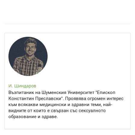
Епинефрин- ключовият хормон и невротрансмитер
И. Шиндаров
Възпитаник на Шуменския Университет "Епископ
Константин Преславски". Проявява огромен интерес
към всякакви медицински и здравни теми, най-
видните от които е свързан със сексуалното
образование и здраве.