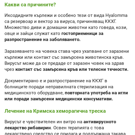
Какви са причините?
Иксодидните кърлежи и особено тези от вида Hyalomma
са резервоар и вектор за вируса, причиняващ ККХГ.
Множество диви и домашни животни като говеда, кози,
овце и зайци служат като
гостоприемници за
разпространение на заболяването.
Заразяването на човека става чрез ухапване от заразени
кърлежи или контакт със замърсена животинска кръв.
Вирусът може да се предаде от заразен човек на здрав
чрез
контакт със замърсена кръв или телесни течности.
Документирано е и разпространение на ККХГ в
болниците поради неправилната стерилизация на
медицинското оборудване,
повторната употреба на игли
или поради замърсени медицински консумативи.
Лечение на Кримска хеморагична треска
Вирусът е чувствителен ин витро на
антивирусното
лекарство рибавирин
. Освен терапията с това
лекарствено средство се прилага и поддържаща такава