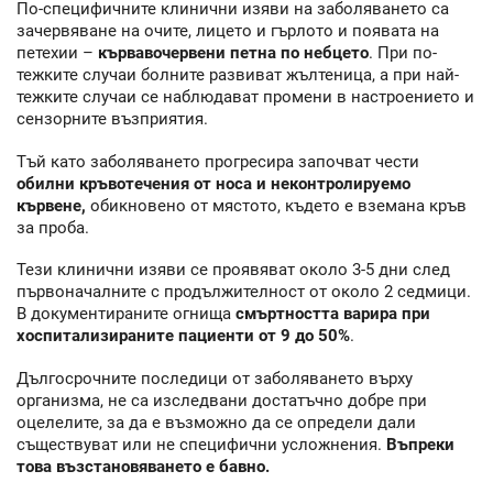
По-специфичните клинични изяви на заболяването са
зачервяване на очите, лицето и гърлото и появата на
петехии –
кървавочервени петна по небцето
. При по-
тежките случаи болните развиват жълтеница, а при най-
тежките случаи се наблюдават промени в настроението и
сензорните възприятия.
Тъй като заболяването прогресира започват чести
обилни кръвотечения от носа и неконтролируемо
кървене,
обикновено от мястото, където е вземана кръв
за проба.
Тези клинични изяви се проявяват около 3-5 дни след
първоначалните с продължителност от около 2 седмици.
В документираните огнища
смъртността варира при
хоспитализираните пациенти от 9 до 50%
.
Дългосрочните последици от заболяването върху
организма, не са изследвани достатъчно добре при
оцелелите, за да е възможно да се определи дали
съществуват или не специфични усложнения.
Въпреки
това възстановяването е бавно.