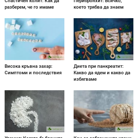
Спастичен колит: Как да
Перибронхит: Всичко,
разберем, че го имаме
което трябва да знаем
Висока кръвна захар:
Диета при панкреатит:
Симптоми и последствия
Kакво да ядем и какво да
избягваме