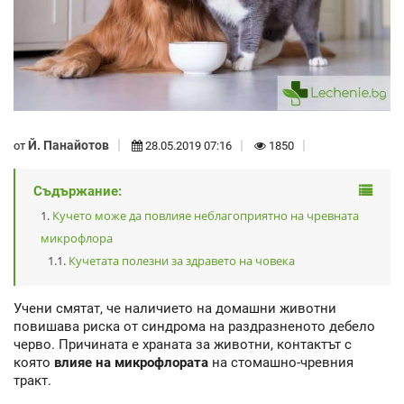
Й. Панайотов
от
28.05.2019 07:16
1850
Съдържание:
Кучето може да повлияе неблагоприятно на чревната
микрофлора
Кучетата полезни за здравето на човека
Учени смятат, че наличието на домашни животни
повишава риска от синдрома на раздразненото дебело
черво. Причината е храната за животни, контактът с
която
влияе на микрофлората
на стомашно-чревния
тракт.