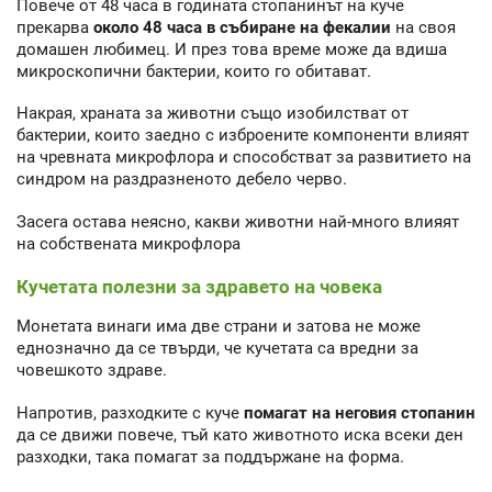
Повече от 48 часа в годината стопанинът на куче
прекарва
около 48 часа в събиране на фекалии
на своя
домашен любимец. И през това време може да вдиша
микроскопични бактерии, които го обитават.
Накрая, храната за животни също изобилстват от
бактерии, които заедно с изброените компоненти влияят
на чревната микрофлора и способстват за развитието на
синдром на раздразненото дебело черво.
Засега остава неясно, какви животни най-много влияят
на собствената микрофлора
Кучетата полезни за здравето на човека
Монетата винаги има две страни и затова не може
еднозначно да се твърди, че кучетата са вредни за
човешкото здраве.
Напротив, разходките с куче
помагат на неговия стопанин
да се движи повече, тъй като животното иска всеки ден
разходки, така помагат за поддържане на форма.