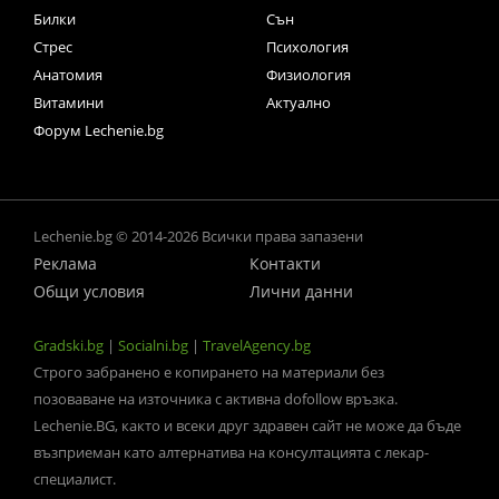
Билки
Сън
Стрес
Психология
Анатомия
Физиология
Витамини
Актуално
Форум Lechenie.bg
Lechenie.bg © 2014-2026 Всички права запазени
Реклама
Контакти
Общи условия
Лични данни
Gradski.bg
|
Socialni.bg
|
TravelAgency.bg
Строго забранено е копирането на материали без
позоваване на източника с активна dofollow връзка.
Lechenie.BG, както и всеки друг здравен сайт не може да бъде
възприеман като алтернатива на консултацията с лекар-
специалист.