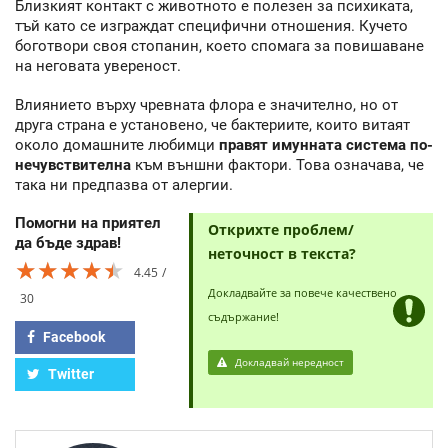
Близкият контакт с животното е полезен за психиката,
тъй като се изграждат специфични отношения. Кучето
боготвори своя стопанин, което спомага за повишаване
на неговата увереност.
Влиянието върху чревната флора е значително, но от
друга страна е установено, че бактериите, които витаят
около домашните любимци
правят имунната система по-
нечувствителна
към външни фактори. Това означава, че
така ни предпазва от алергии.
Помогни на приятел
Открихте проблем/
да бъде здрав!
неточност в текста?
★★★★★
★★★★★
★★★★★
4.45
Докладвайте за повече качествено
30
съдържание!
Facebook
Докладвай нередност
Twitter