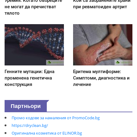
Уремия: Когато бъбреците
Кои са забранените храни
не могат да пречистват
при ревматоиден артрит
тялото
Генните мутации: Една
Еритема мултиформе:
променена генетична
Симптоми, диагностика и
конструкция
лечение
Партньори
Промо кодове за намаления от PromoCode.bg
https://dryclean.bg/
Оригинална козметика от ELINOR.bg