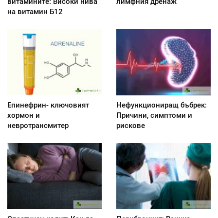
витамините: Високи нива
лимфния дренаж
на витамин Б12
Епинефрин- ключовият
Нефункциониращ бъбрек:
хормон и
Причини, симптоми и
невротрансмитер
рискове