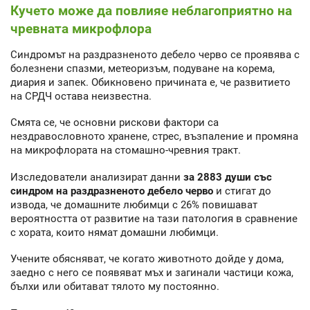
Кучето може да повлияе неблагоприятно на
чревната микрофлора
Синдромът на раздразненото дебело черво се проявява с
болезнени спазми, метеоризъм, подуване на корема,
диария и запек. Обикновено причината е, че развитието
на СРДЧ остава неизвестна.
Смята се, че основни рискови фактори са
нездравословното хранене, стрес, възпаление и промяна
на микрофлората на стомашно-чревния тракт.
Изследователи анализират данни
за 2883 души със
синдром на раздразненото дебело черво
и стигат до
извода, че домашните любимци с 26% повишават
вероятността от развитие на тази патология в сравнение
с хората, които нямат домашни любимци.
Учените обясняват, че когато животното дойде у дома,
заедно с него се появяват мъх и загинали частици кожа,
бълхи или обитават тялото му постоянно.