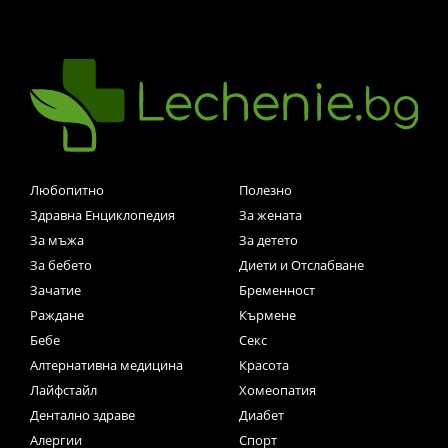
Любопитно
Полезно
Здравна Енциклопедия
За жената
За мъжа
За детето
За бебето
Диети и Отслабване
Зачатие
Бременност
Раждане
Кърмене
Бебе
Секс
Алтернативна медицина
Красота
Лайфстайл
Хомеопатия
Дентално здраве
Диабет
Алергии
Спорт