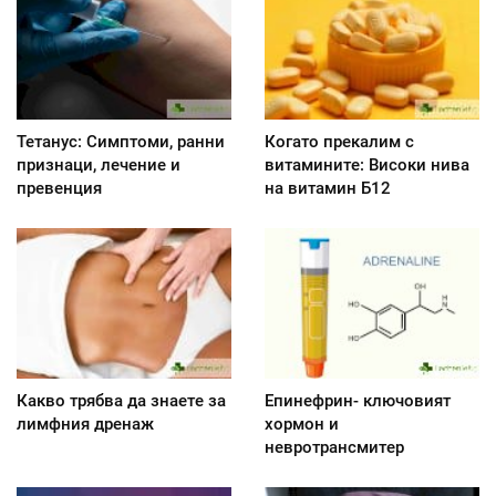
Тетанус: Симптоми, ранни
Когато прекалим с
признаци, лечение и
витамините: Високи нива
превенция
на витамин Б12
Какво трябва да знаете за
Епинефрин- ключовият
лимфния дренаж
хормон и
невротрансмитер