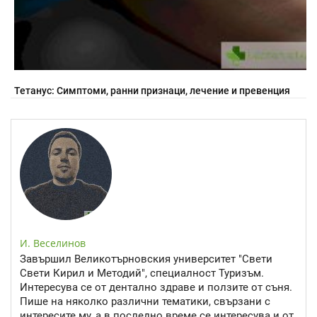
Тетанус: Симптоми, ранни признаци, лечение и превенция
И. Веселинов
Завършил Великотърновския университет "Свети
Свети Кирил и Методий", специалност Туризъм.
Интересува се от дентално здраве и ползите от съня.
Пише на няколко различни тематики, свързани с
интересите му, а в последно време се интересува и от