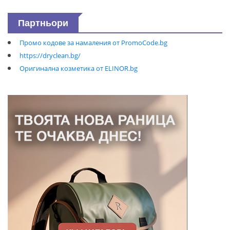
Партньори
Промо кодове за намаления от PromoCode.bg
https://dryclean.bg/
Оригинална козметика от ELINOR.bg