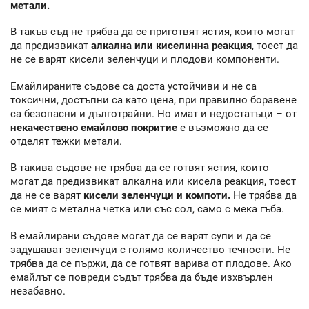
метали.
В такъв съд не трябва да се приготвят ястия, които могат
да предизвикат
алкална или киселинна реакция
, тоест да
не се варят кисели зеленчуци и плодови компоненти.
Емайлираните съдове са доста устойчиви и не са
токсични, достъпни са като цена, при правилно боравене
са безопасни и дълготрайни. Но имат и недостатъци – от
некачествено емайлово покритие
е възможно да се
отделят тежки метали.
В такива съдове не трябва да се готвят ястия, които
могат да предизвикат алкална или кисела реакция, тоест
да не се варят
кисели зеленчуци и компоти.
Не трябва да
се мият с метална четка или със сол, само с мека гъба.
В емайлирани съдове могат да се варят супи и да се
задушават зеленчуци с голямо количество течности. Не
трябва да се пържи, да се готвят варива от плодове. Ако
емайлът се повреди съдът трябва да бъде изхвърлен
незабавно.