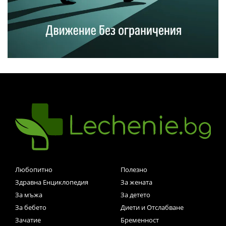
Любопитно
Полезно
Здравна Енциклопедия
За жената
За мъжа
За детето
За бебето
Диети и Отслабване
Зачатие
Бременност