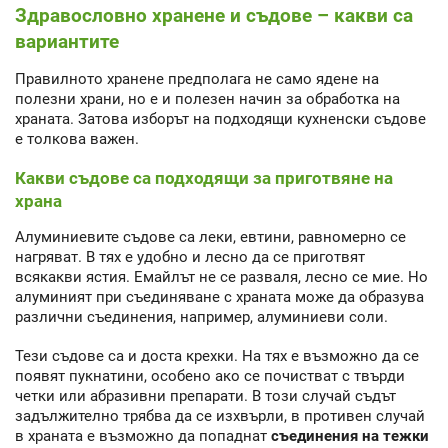
Здравословно хранене и съдове – какви са
вариантите
Правилното хранене предполага не само ядене на
полезни храни, но е и полезен начин за обработка на
храната. Затова изборът на подходящи кухненски съдове
е толкова важен.
Какви съдове са подходящи за приготвяне на
храна
Алуминиевите съдове са леки, евтини, равномерно се
нагряват. В тях е удобно и лесно да се приготвят
всякакви ястия. Емайлът не се разваля, лесно се мие. Но
алуминият при съединяване с храната може да образува
различни съединения, например, алуминиеви соли.
Тези съдове са и доста крехки. На тях е възможно да се
появят пукнатини, особено ако се почистват с твърди
четки или абразивни препарати. В този случай съдът
задължително трябва да се изхвърли, в противен случай
в храната е възможно да попаднат
съединения на тежки