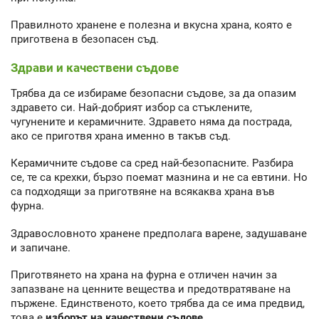
Правилното хранене е полезна и вкусна храна, която е
приготвена в безопасен съд.
Здрави и качествени съдове
Трябва да се избираме безопасни съдове, за да опазим
здравето си. Най-добрият избор са стъклените,
чугунените и керамичните. Здравето няма да пострада,
ако се приготвя храна именно в такъв съд.
Керамичните съдове са сред най-безопасните. Разбира
се, те са крехки, бързо поемат мазнина и не са евтини. Но
са подходящи за приготвяне на всякаква храна във
фурна.
Здравословното хранене предполага варене, задушаване
и запичане.
Приготвянето на храна на фурна е отличен начин за
запазване на ценните вещества и предотвратяване на
пържене. Единственото, което трябва да се има предвид,
това е
изборът на качествени съдове.