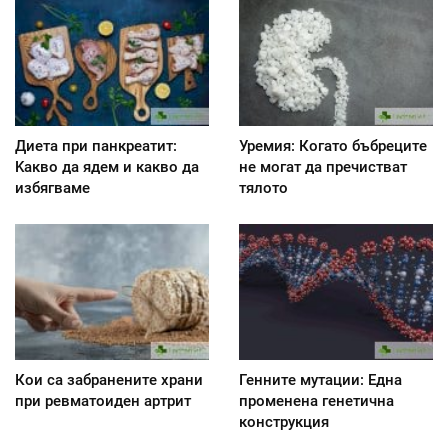
Диета при панкреатит:
Уремия: Когато бъбреците
Kакво да ядем и какво да
не могат да пречистват
избягваме
тялото
Кои са забранените храни
Генните мутации: Една
при ревматоиден артрит
променена генетична
конструкция