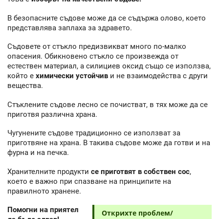
В безопасните съдове може да се съдържа олово, което
представлява заплаха за здравето.
Съдовете от стъкло предизвикват много по-малко
опасения. Обикновено стъкло се произвежда от
естествен материал, а силициев оксид също се използва,
който е
химически устойчив
и не взаимодейства с други
вещества.
Стъклените съдове лесно се почистват, в тях може да се
приготвя различна храна.
Чугунените съдове традиционно се използват за
приготвяне на храна. В такива съдове може да готви и на
фурна и на печка.
Хранителните продукти
се приготвят в собствен сос
,
което е важно при спазване на принципите на
правилното хранене.
Помогни на приятел
Открихте проблем/