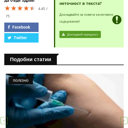
да бъде здрав!
неточност в текста?
★★★★★
★★★★★
★★★★★
4.45
Докладвайте за повече качествено
75
съдържание!
Facebook
Докладвай нередност
Twitter
Подобни статии
ПОЛЕЗНО