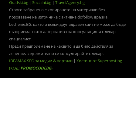
Gradski.bg
|
Socialni.bg
|
TravelAgency.bg
Строго забранено е копирането на материали без
позоваване на източника с активна dofollow връзка.
Lechenie.BG, както и всеки друг здравен сайт не може да бъде
възприеман като алтернатива на консултацията с лекар-
специалист.
Преди предприемане на каквито и да било действия за
лечение, задължително се консултирайте с лекар.
IDEAMAX SEO за медии & портали
|
Хостинг от Superhosting
(КОД:
PROMOCODEBG
)