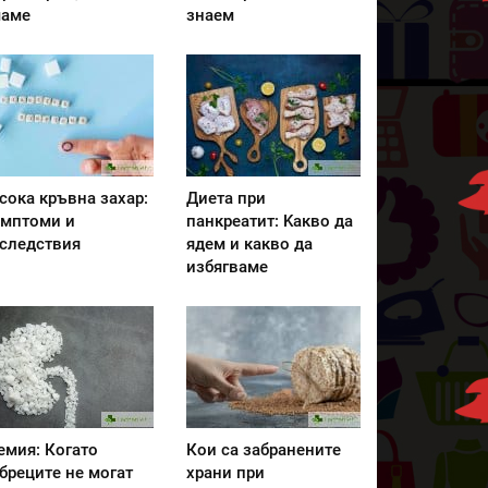
аме
знаем
сока кръвна захар:
Диета при
мптоми и
панкреатит: Kакво да
следствия
ядем и какво да
избягваме
емия: Когато
Кои са забранените
бреците не могат
храни при