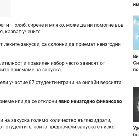
им
ати – хляб, сирене и мляко, може да ни помогне във
, казват учените.
ат леките закуски, са склонни да приемат неизгодни
Ви
Си
ителност и правилен избор често зависят от
по
оито приемаме на закуска.
ели участие 87 студенти-играчи на онлайн версията
приеме или да се отклони
явно неизгодно финансово
ли на закуска голямо количество въглехидрати,
т студентите, които предпочели закуска с ниско
Ур
бъ