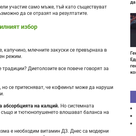
да
зели участие само мъже, тъй като съществуват
зможно да се отразят на резултатите.
илният избор
, капучино, млечните закуски се превърнаха в
Ге
ен режим.
Ед
ге
 традиции? Диетолозите все повече говорят за
ко
о, но се притесняват, че кофеинът може да наруши
и.
а абсорбцията на калций.
Но системната
, а също и тютюнопушенето влошават баланса на
низма е необходим витамин Д3. Днес са модерни