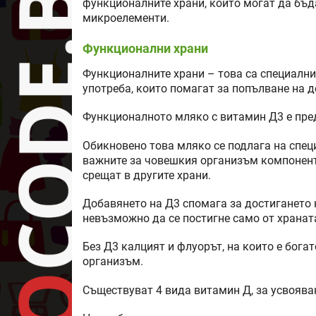
функционалните храни, които могат да бъд
микроелементи.
Функционални храни
Функционалните храни – това са специални
употреба, които помагат за попълване на 
Функционалното мляко с витамин Д3 е пред
Обикновено това мляко се подлага на спец
важните за човешкия организъм компоненти.
срещат в другите храни.
Добавянето на Д3 спомага за достигането
невъзможно да се постигне само от хранат
Без Д3 калцият и флуорът, на които е бога
организъм.
Съществуват 4 вида витамин Д, за усвоява