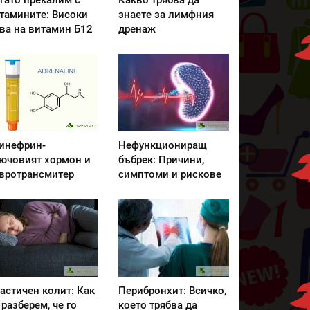
гато прекалим с
Какво трябва да
тамините: Високи
знаете за лимфния
ва на витамин Б12
дренаж
инефрин-
Нефункциониращ
ючовият хормон и
бъбрек: Причини,
вротрансмитер
симптоми и рискове
астичен колит: Как
Перибронхит: Всичко,
 разберем, че го
което трябва да