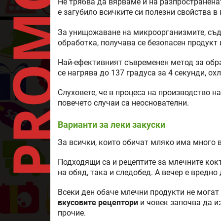
Не трябва да вярваме и на разпространена
е загубило всичките си полезни свойства в
За унищожаване на микроорганизмите, съд
обработка, получава се безопасен продукт 
Най-ефективният съвременен метод за обр
се нагрява до 137 градуса за 4 секунди, ох
Слуховете, че в процеса на производство на
повечето случаи са неоснователни.
Варианти за леки закуски
За всички, които обичат мляко има много 
Подходящи са и рецептите за млечните кокт
на обяд, така и следобед. А вечер е вредно
Всеки ден обаче млечни продукти не могат 
вкусовите рецептори
и човек започва да и
прочие.