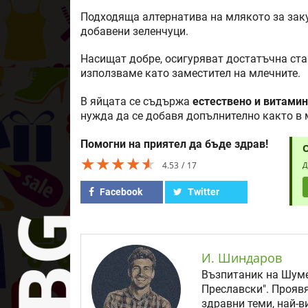
Подходяща алтернатива на млякото за заку
добавени зеленчуци.
Насищат добре, осигуряват достатъчна ста
използваме като заместител на млечните.
В яйцата се съдържа
естествено и витамин
нужда да се добавя допълнително както в 
Помогни на приятел да бъде здрав!
★★★★★
★★★★★
★★★★★
4.53
17
Д
Facebook
Twitter
И. Шиндаров
Възпитаник на Шуме
Преславски". Прояв
здравни теми, най-в