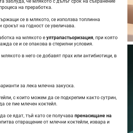
та заблуда, че млякото с дълъг срок на съхранение
 процеса на преработка.
ържащи се в млякото, се използва топлинна
и срокът на годност се увеличава.
аботка на млякото е
ултрапастьоризация
, при която
лажда се и се опакова в стерилни условия.
 млякото в него се добавят прах или антибиотици, в
варианти за лека млечна закуска.
ейли, с които можем да се подкрепим както сутрин,
 да се пие млечен коктейл.
да се ядат, тъй като се получава
пренасищане на
зпитва отвращение от млечни коктейли, извара и