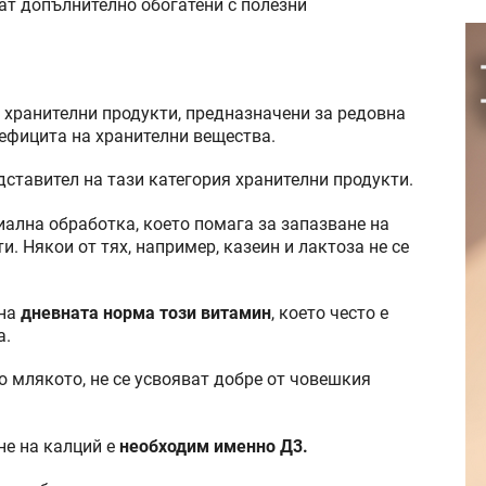
ат допълнително обогатени с полезни
 хранителни продукти, предназначени за редовна
дефицита на хранителни вещества.
ставител на тази категория хранителни продукти.
иална обработка, което помага за запазване на
 Някои от тях, например, казеин и лактоза не се
 на
дневната норма този витамин
, което често е
а.
то млякото, не се усвояват добре от човешкия
не на калций е
необходим именно Д3.