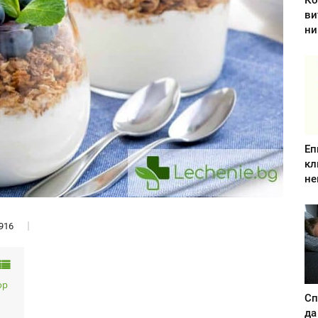
Ко
ви
ни
Еп
кл
не
916
ор
Сп
да