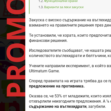
Функционални храни
Варианти за леки закуски
Закуска с високо съдържание на въглехидр
вземането на правилните решения през деня
Те установили, че хората, които предпочит
финансови решения.
Изследователите съобщават, че нашата реш
количеството въглехидрати и белтъчини, к
Учените направили експеримент, в който вз
Ultimatum Game.
Според правилата на играта трябва да се 
предложение на противника.
Оказва се, че 53% от младежите, които изя
отхвърлили неизгодните предложения. А ¼ о
съдържание на въглехидрати
, загубили.