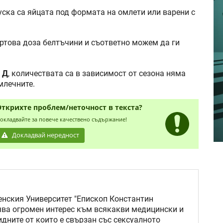
ска са яйцата под формата на омлети или варени с
ртова доза белтъчини и съответно можем да ги
 Д
, количествата са в зависимост от сезона няма
млечните.
Открихте проблем/неточност в текста?
окладвайте за повече качествено съдържание!
Докладвай нередност
нския Университет "Епископ Константин
ява огромен интерес към всякакви медицински и
идните от които е свързан със сексуалното