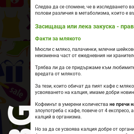
Следва да се спомене, че в изследването в
полови различия в метаболизма, които е въ
Засищаща или лека закуска - прав
Факти за млякото
Мюсли с мляко, палачинки, млечни шейкове
неизменна част от ежедневния ни хранител
Трябва ли да се придържаме към любимите
вредата от млякото.
За тези, които обичат да пият кафе с мляк
усвояването на калция, имаме добри новин
Кофеинът в умерени количества
не пречи н
злоупотреба с кафе, повече от 4 експресо
калций в организма.
Но за да се усвоява калция добре от орга