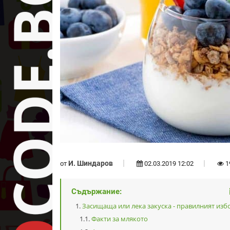
И. Шиндаров
от
02.03.2019 12:02
1
Съдържание:
Засищаща или лека закуска - правилният изб
Факти за млякото