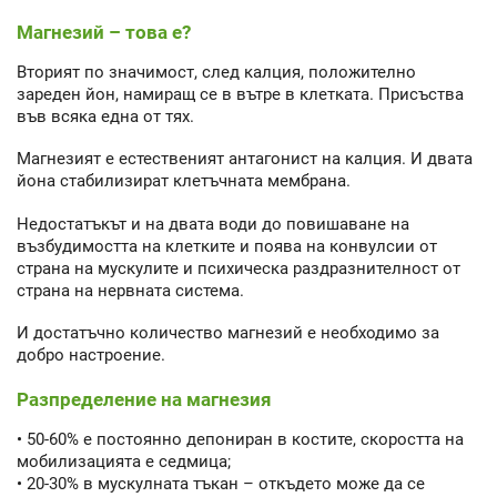
Магнезий – това е?
Вторият по значимост, след калция, положително
зареден йон, намиращ се в вътре в клетката. Присъства
във всяка една от тях.
Магнезият е естественият антагонист на калция. И двата
йона стабилизират клетъчната мембрана.
Недостатъкът и на двата води до повишаване на
възбудимостта на клетките и поява на конвулсии от
страна на мускулите и психическа раздразнителност от
страна на нервната система.
И достатъчно количество магнезий е необходимо за
добро настроение.
Разпределение на магнезия
• 50-60% е постоянно депониран в костите, скоростта на
мобилизацията е седмица;
• 20-30% в мускулната тъкан – откъдето може да се