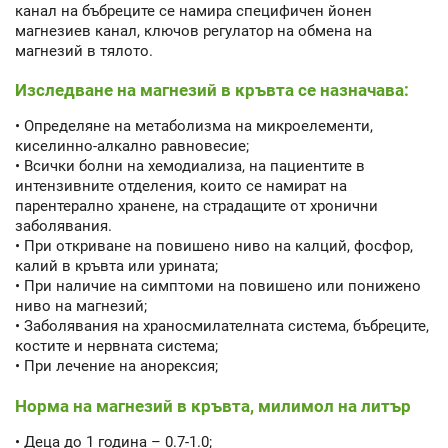
канал на бъбреците се намира специфичен йонен
магнезиев канал, ключов регулатор на обмена на
магнезий в тялото.
Изследване на магнезий в кръвта се назначава:
• Определяне на метаболизма на микроелементи,
киселинно-алкално равновесие;
• Всички болни на хемодиализа, на пациентите в
интензивните отделения, които се намират на
парентерално хранене, на страдащите от хронични
заболявания.
• При откриване на повишено ниво на калций, фосфор,
калий в кръвта или урината;
• При наличие на симптоми на повишено или понижено
ниво на магнезий;
• Заболявания на храносмилателната система, бъбреците,
костите и нервната система;
• При лечение на анорексия;
Норма на магнезий в кръвта, милимол на литър
• Деца до 1 година – 0.7-1.0;