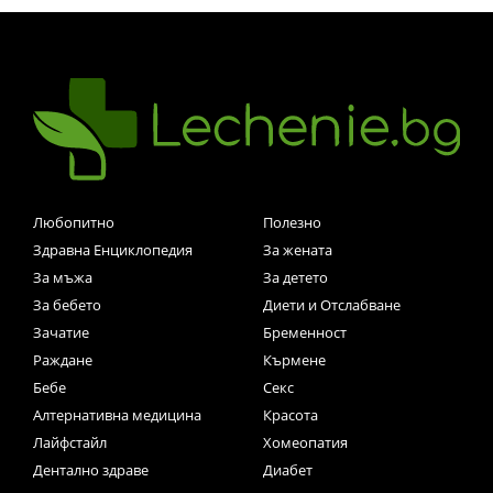
Любопитно
Полезно
Здравна Енциклопедия
За жената
За мъжа
За детето
За бебето
Диети и Отслабване
Зачатие
Бременност
Раждане
Кърмене
Бебе
Секс
Алтернативна медицина
Красота
Лайфстайл
Хомеопатия
Дентално здраве
Диабет