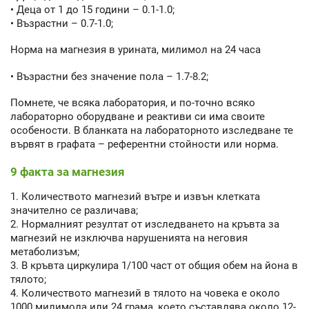
• Деца от 1 до 15 години – 0.1-1.0;
• Възрастни – 0.7-1.0;
Норма на магнезия в урината, милимол на 24 часа
• Възрастни без значение пола – 1.7-8.2;
Помнете, че всяка лаборатория, и по-точно всяко
лабораторно оборудване и реактиви си има своите
особености. В бланката на лабораторното изследване те
вървят в графата – референтни стойности или норма.
9 факта за магнезия
1. Количеството магнезий вътре и извън клетката
значително се различава;
2. Нормалният резултат от изследването на кръвта за
магнезий не изключва нарушенията на неговия
метаболизъм;
3. В кръвта циркулира 1/100 част от общия обем на йона в
тялото;
4. Количеството магнезий в тялото на човека е около
1000 милимола или 24 грама, което съставлява около 12-