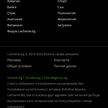
Алергии
Спорт
Билки
Сън
Стрес
Психология
Анатомия
Физиология
Витамини
Актуално
Форум Lechenie.bg
Lechenie.bg © 2014-2026 Всички права запазени
Реклама
Контакти
Общи условия
Лични данни
Gradski.bg
|
Socialni.bg
|
TravelAgency.bg
Строго забранено е копирането на материали без
позоваване на източника с активна dofollow връзка.
Lechenie.BG, както и всеки друг здравен сайт не може да бъде
възприеман като алтернатива на консултацията с лекар-
специалист.