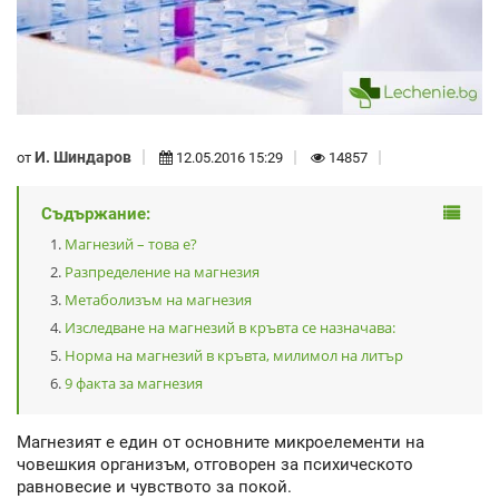
И. Шиндаров
от
12.05.2016 15:29
14857
Съдържание:
Магнезий – това е?
Разпределение на магнезия
Метаболизъм на магнезия
Изследване на магнезий в кръвта се назначава:
Норма на магнезий в кръвта, милимол на литър
9 факта за магнезия
Магнезият е един от основните микроелементи на
човешкия организъм, отговорен за психическото
равновесие и чувството за покой.