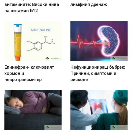
витамините: Високи нива
лимфния дренаж
на витамин Б12
Епинефрин- ключовият
Нефункциониращ бъбрек:
хормон и
Причини, симптоми и
невротрансмитер
рискове