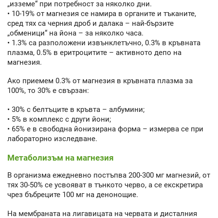
„изземе“ при потребност за няколко дни.
• 10-19% от магнезия се намира в органите и тъканите,
сред тях са черния дроб и далака – най-бързите
„обменици“ на йона – за няколко часа.
• 1.3% са разположени извънклетъчно, 0.3% в кръвната
плазма, 0.5% в еритроцитите – активното депо на
магнезия.
Ако приемем 0.3% от магнезия в кръвната плазма за
100%, то 30% е свързан:
• 30% с белтъците в кръвта – албумини;
• 5% в комплекс с други йони;
• 65% е в свободна йонизирана форма – измерва се при
лабораторно изследване.
Метаболизъм на магнезия
В организма ежедневно постъпва 200-300 мг магнезий, от
тях 30-50% се усвояват в тънкото черво, а се екскретира
чрез бъбреците 100 мг на денонощие.
На мембраната на лигавицата на червата и дисталния