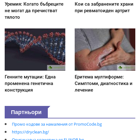
Уремия: Когато бъбреците
Кои са забранените храни
не могат да пречистват
при ревматоиден артрит
тялото
Генните мутации: Една
Еритема мултиформе:
променена генетична
Симптоми, диагностика и
конструкция
лечение
Партньори
Промо кодове за намаления от PromoCode.bg
https://dryclean.bg/
Оригинална козметика от ELINOR.bg