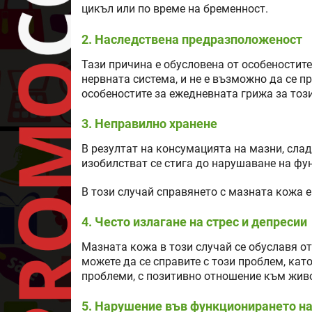
цикъл или по време на бременност.
2. Наследствена предразположеност
Тази причина е обусловена от особеностит
нервната система, и не е възможно да се пр
особеностите за ежедневната грижа за този
3. Неправилно хранене
В резултат на консумацията на мазни, слад
изобилстват се стига до нарушаване на фун
В този случай справянето с мазната кожа 
4. Често излагане на стрес и депресии
Мазната кожа в този случай се обуславя о
можете да се справите с този проблем, ка
проблеми, с позитивно отношение към живо
5. Нарушение във функционирането на