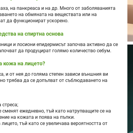
аха, на панкреаса и на др. Много от заболяванията
аването на обмяната на веществата или на
ат да функционират ускорено.
едства на спиртна основа
ници и лосиони епидермисът започва активно да се
започват да продуцират голямо количество себум.
а кожа на лицето?
а, и от нея до голяма степен зависи външния ви
о трябва да се допълват от съблюдаването на
 стреса;
е сменят ежедневно, тъй като натрупващите се на
ение на кожата и поява на пъпки.
 лицето, тъй като се увеличава вероятността от