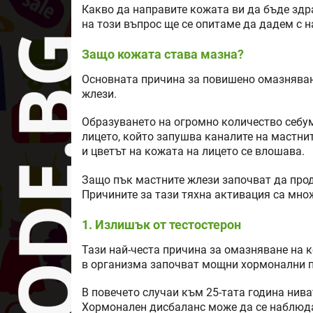
Какво да направите кожата ви да бъде здр
на този въпрос ще се опитаме да дадем с 
Защо кожата става мазна?
Основната причина за повишено омазняван
жлези.
Образуването на огромно количество себум
лицето, който запушва каналите на мастнит
и цветът на кожата на лицето се влошава.
Защо пък мастните жлези започват да про
Причините за тази тяхна активация са множ
1. Излишък от тестостерон
Тази най-честа причина за омазняване на 
в организма започват мощни хормонални 
В повечето случаи към 25-тата година нив
Хормонален дисбаланс може да се наблюда