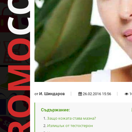
И. Шиндаров
от
26.02.2016 15:56
1
Съдържание:
Защо кожата става мазна?
Излишък от тестостерон