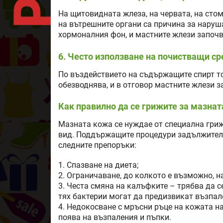
На щитовидната жлеза, на червата, на стом
на вътрешните органи са причина за наруш
хормоналния фон, и мастните жлези започв
6. Често използване на почистващи ср
По въздействието на съдържащите спирт то
обезводнява, и в отговор мастните жлези 
Как правилно да се грижите за мазнат
Мазната кожа се нуждае от специална гриж
вид. Поддържащите процедури задължителн
следните препоръки:
1. Спазване на диета;
2. Ограничаване, до колкото е възможно, на
3. Честа смяна на калъфките – трябва да с
тях бактерии могат да предизвикат възпал
4. Недокосване с мръсни ръце на кожата на
поява на възпаления и пъпки.