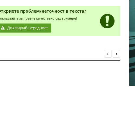
Открихте проблем/неточност в текста?
окладвайте за повече качествено съдържание!
Докладвай нередност