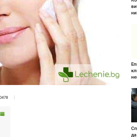
Ко
ви
ни
Еп
кл
не
0478
Сп
да