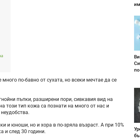
им
на
Ви
Си
по
 много по-бавно от сухата, но всеки мечтае да се
гнойни пъпки, разширени пори, сивкавия вид на
на този тип кожа са познати на много от нас и
 неудобства.
ки и юноши, но и хора в по-зряла възраст. А при 10%
Ур
а и след 30 години.
бъ