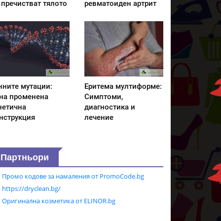
 пречистват тялото
ревматоиден артрит
нните мутации:
Еритема мултиформе:
на променена
Симптоми,
нетична
диагностика и
нструкция
лечение
Партньори
Промо кодове за намаления от PromoCode.bg
https://dryclean.bg/
Оригинална козметика от ELINOR.bg