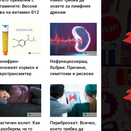
гато прекалим с
Какво трябва да
тамините: Високи
знаете за лимфния
ва на витамин Б12
дренаж
инефрин-
Нефункциониращ
ючовият хормон и
бъбрек: Причини,
вротрансмитер
симптоми и рискове
астичен колит: Как
Перибронхит: Всичко,
 разберем, че го
което трябва да