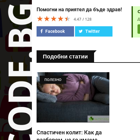
Помогни на приятел да бъде здрав!
★★★★★
★★★★★
★★★★★
4.47
128
Д
Facebook
Twitter
Подобни статии
ПОЛЕЗНО
Спастичен колит: Как да
разберем, че го имаме