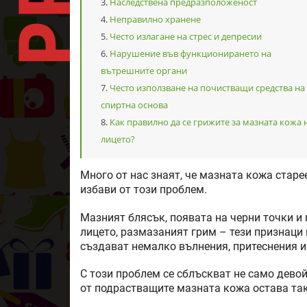
Наследствена предразположеност
Неправилно хранене
Често излагане на стрес и депресии
Нарушение във функционирането на
вътрешните органи
Често използване на почистващи средства на
спиртна основа
Как правилно да се грижите за мазната кожа 
лицето?
Много от нас знаят, че мазната кожа старее
избави от този проблем.
Мазният блясък, появата на черни точки и 
лицето, размазаният грим – тези признаци 
създават немалко вълнения, притеснения и
С този проблем се сблъскват не само девой
от подрастващите мазната кожа остава так