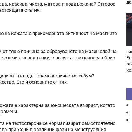
да
ава, красива, чиста, матова и поддържана? Отговор
настоящата статия.
е на кожата е прекомерната активност на мастните
Ге
 от тях е причина за образуването на мазен слой на
Ед
е жлези с черни точки, в резултат се появява обрив
ге
ко
дуцират твърде голямо количество себум?
ество. Ето и основните от тях.
кожата е характерна за юношеската възраст, когато
промени.
ата на тестостерона се нормализират самостоятелно.
ва при жени в различни фази на менструалния