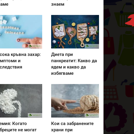
аме
знаем
сока кръвна захар:
Диета при
мптоми и
панкреатит: Kакво да
следствия
ядем и какво да
избягваме
емия: Когато
Кои са забранените
бреците не могат
храни при