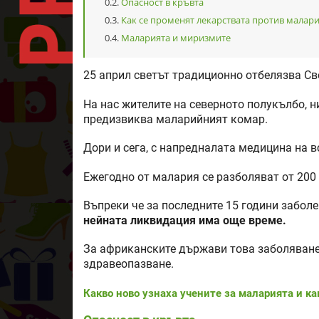
Опасност в кръвта
Как се променят лекарствата против малар
Маларията и миризмите
25 април светът традиционно отбелязва Св
На нас жителите на северното полукълбо, н
предизвиква маларийният комар.
Дори и сега, с напредналата медицина на в
Ежегодно от малария се разболяват от 200 
Въпреки че за последните 15 години забол
нейната ликвидация има още време.
За африканските държави това заболяване
здравеопазване.
Какво ново узнаха учените за маларията и ка