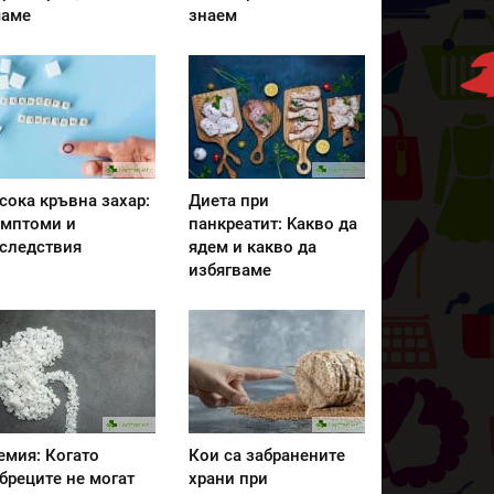
аме
знаем
сока кръвна захар:
Диета при
мптоми и
панкреатит: Kакво да
следствия
ядем и какво да
избягваме
емия: Когато
Кои са забранените
бреците не могат
храни при