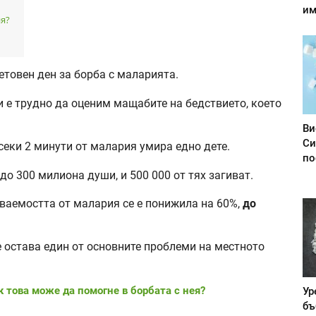
им
ия?
етовен ден за борба с маларията.
и е трудно да оценим мащабите на бедствието, което
Ви
Си
секи 2 минути от малария умира едно дете.
по
до 300 милиона души, и 500 000 от тях загиват.
еваемостта от малария се е понижила на 60%,
до
 остава един от основните проблеми на местното
к това може да помогне в борбата с нея?
Ур
бъ