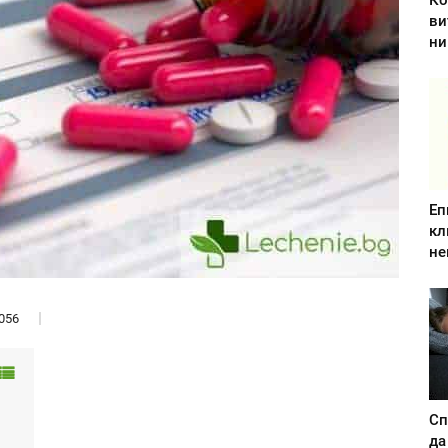
Ко
ви
ни
Еп
кл
не
056
Сп
да