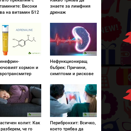
гато прекалим с
Какво трябва да
тамините: Високи
знаете за лимфния
ва на витамин Б12
дренаж
инефрин-
Нефункциониращ
ючовият хормон и
бъбрек: Причини,
вротрансмитер
симптоми и рискове
астичен колит: Как
Перибронхит: Всичко,
 разберем, че го
което трябва да