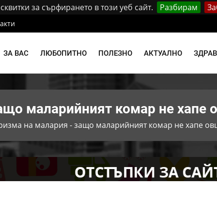
квитки за сърфирането в този уеб сайт.
Разбирам
За
акти
ЗА ВАС
ЛЮБОПИТНО
ПОЛЕЗНО
АКТУАЛНО
ЗДРА
ащо маларийният комар не хапе 
изма на малария - защо маларийният комар не хапе ов