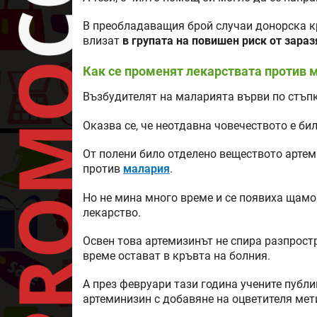
В преобладаващия брой случаи донорска кр
влизат
в групата на повишен риск от зараз
Как се променят лекарствата против 
Възбудителят на маларията върви по стъпк
Оказва се, че неотдавна човечеството е би
От полени било отделено веществото артеми
против
малария
.
Но не мина много време и се появиха щамов
лекарство.
Освен това артемизинът не спира разпрост
време остават в кръвта на болния.
А през февруари тази година учените публи
артеминизин с добавяне на оцветителя мет