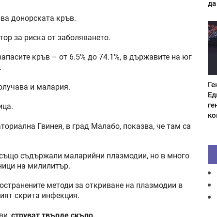
да
зва донорската кръв.
тор за риска от заболяването.
запасите кръв – от 6.5% до 74.1%, в държавите на юг
.
Ге
олучава и малария.
Ед
ге
ица.
ко
ториална Гвинея, в град Малабо, показва, че там са
и, също съдържали маларийни плазмодии, но в много
ници на милилитър.
ространените методи за откриване на плазмодии в
рият скрита инфекция.
ви,
струват твърде скъпо.