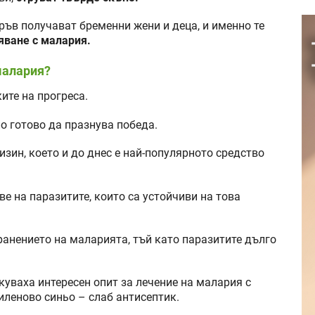
ъв получават бременни жени и деца, и именно те
яване с малария.
малария?
ите на прогреса.
ло готово да празнува победа.
зин, което и до днес е най-популярното средство
е на паразитите, които са устойчиви на това
ранението на маларията, тъй като паразитите дълго
куваха интересен опит за лечение на малария с
иленово синьо – слаб антисептик.