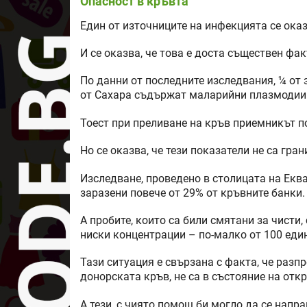
Опасност в кръвта
Един от източниците на инфекцията се ока
И се оказва, че това е доста съществен фак
По данни от последните изследвания, ¼ от 
от Сахара съдържат маларийни плазмодии
Тоест при преливане на кръв приемникът п
Но се оказва, че тези показатели не са гран
Изследване, проведено в столицата на Еква
заразени повече от 29% от кръвните банки.
А пробите, които са били смятани за чист
ниски концентрации – по-малко от 100 еди
Тази ситуация е свързана с факта, че разп
донорската кръв, не са в състояние на отк
А тези, с чиято помощ би могло да се напра