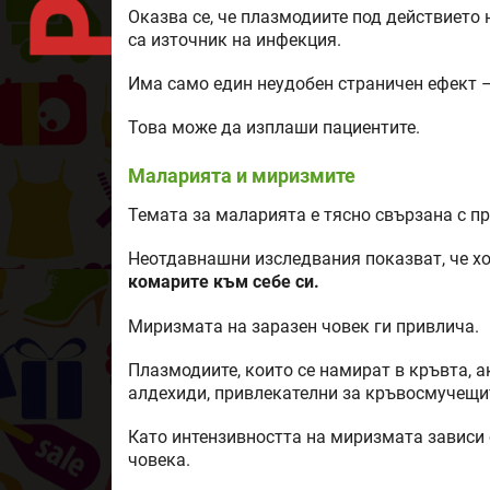
Оказва се, че плазмодиите под действието н
са източник на инфекция.
Има само един неудобен страничен ефект –
Това може да изплаши пациентите.
Маларията и миризмите
Темата за маларията е тясно свързана с п
Неотдавнашни изследвания показват, че хо
комарите към себе си.
Миризмата на заразен човек ги привлича.
Плазмодиите, които се намират в кръвта, а
алдехиди, привлекателни за кръвосмучещи
Като интензивността на миризмата зависи 
човека.