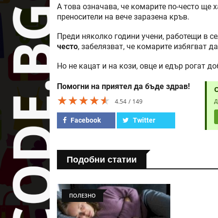
А това означава, че комарите по-често ще 
преносители на вече заразена кръв.
Преди няколко години учени, работещи в с
често
, забелязват, че комарите избягват д
Но не кацат и на кози, овце и едър рогат до
Помогни на приятел да бъде здрав!
★★★★★
★★★★★
★★★★★
4.54
149
Д
Facebook
Twitter
Подобни статии
ПОЛЕЗНО