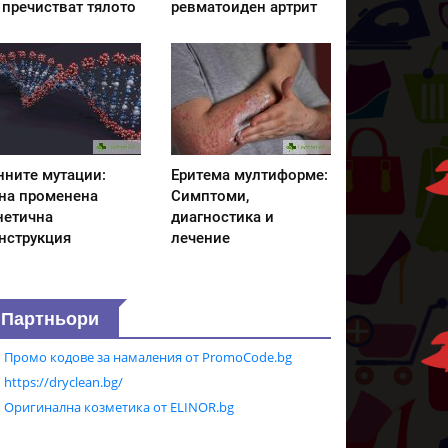
 пречистват тялото
ревматоиден артрит
нните мутации:
Еритема мултиформе:
на променена
Симптоми,
нетична
диагностика и
нструкция
лечение
Партньори
Промо кодове за намаления от PromoCode.bg
https://dryclean.bg/
Оригинална козметика от ELINOR.bg