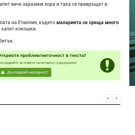
хапят вече заразени хора и така се превръщат в
елата на Етиопия, където
маларията се среща много
а хапят кокошки.
битък.
Открихте проблем/неточност в текста?
окладвайте за повече качествено съдържание!
Докладвай нередност