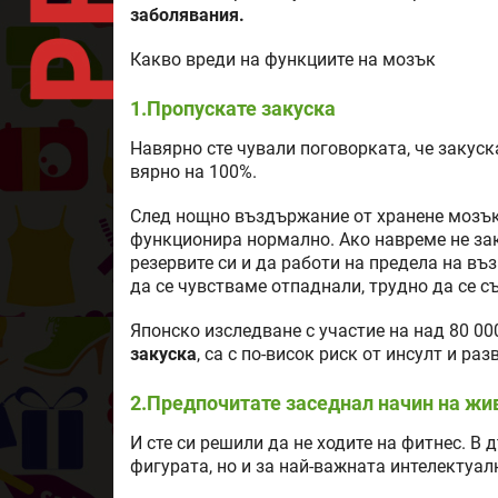
заболявания.
Какво вреди на функциите на мозък
1.Пропускате закуска
Навярно сте чували поговорката, че закуска
вярно на 100%.
След нощно въздържание от хранене мозъкъ
функционира нормално. Ако навреме не за
резервите си и да работи на предела на въ
да се чувстваме отпаднали, трудно да се 
Японско изследване с участие на над 80 00
закуска
, са с по-висок риск от инсулт и ра
2.Предпочитате заседнал начин на жи
И сте си решили да не ходите на фитнес. В 
фигурата, но и за най-важната интелектуал