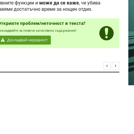
вните функции и
може да се каже
, че убива
тавяме достатъчно време за нощен отдих.
Открихте проблем/неточност в текста?
окладвайте за повече качествено съдържание!
Докладвай нередност