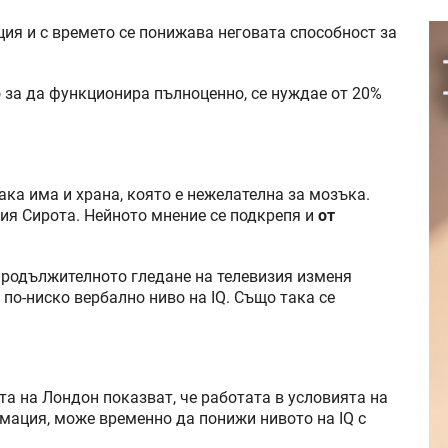
я и с времето се понижава неговата способност за
о за да функционира пълноценно, се нуждае от 20%
ака има и храна, която е нежелателна за мозъка.
сия Сирота. Нейното мнение се подкрепя и
от
 продължителното гледане на телевизия изменя
 по-ниско вербално ниво на IQ. Също така се
та на Лондон показват, че работата в условията на
мация, може временно да понижи нивото на IQ с