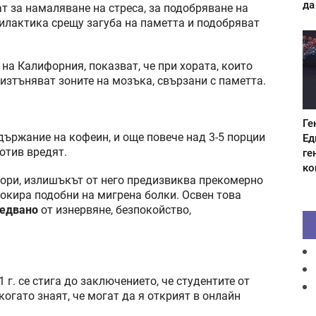
да
 за намаляване на стреса, за подобряване на
илактика срещу загуба на паметта и подобряват
на Калифорния, показват, че при хората, които
изтъняват зоните на мозъка, свързани с паметта.
Ге
държание на кофеин, и още повече над 3-5 порции
Ед
ротив вредят.
ге
ко
ори, излишъкът от него предизвиква прекомерно
окира подобни на мигрена болки. Освен това
ледвано
от изнервяне, безпокойство,
 г. се стига до заключението, че студентите от
огато знаят, че могат да я открият в онлайн