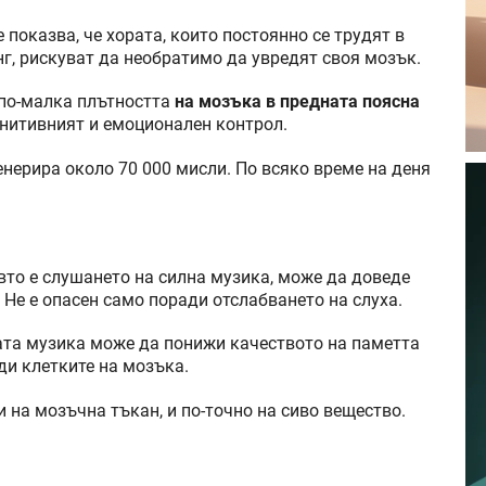
показва, че хората, които постоянно се трудят в
нг, рискуват да необратимо да увредят своя мозък.
 по-малка плътността
на мозъка в предната поясна
гнитивният и емоционален контрол.
енерира около 70 000 мисли. По всяко време на деня
вто е слушането на силна музика, може да доведе
Не е опасен само поради отслабването на слуха.
ната музика може да понижи качеството на паметта
еди клетките на мозъка.
и на мозъчна тъкан, и по-точно на сиво вещество.