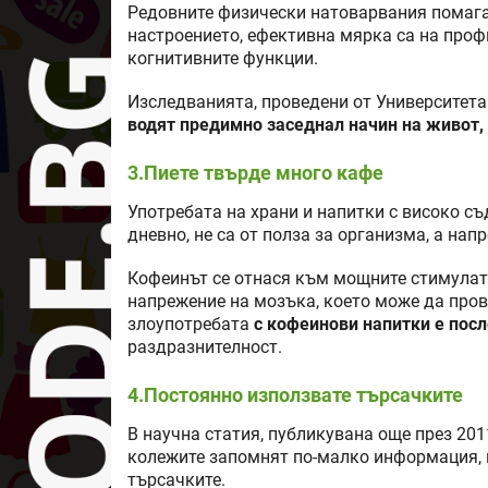
Редовните физически натоварвания помагат
настроението, ефективна мярка са на проф
когнитивните функции.
Изследванията, проведени от Университета 
водят предимно заседнал начин на живот,
3.Пиете твърде много кафе
Употребата на храни и напитки с високо съ
дневно, не са от полза за организма, а нап
Кофеинът се отнася към мощните стимулат
напрежение на мозъка, което може да пров
злоупотребата
с кофеинови напитки е пос
раздразнителност.
4.Постоянно използвате търсачките
В научна статия, публикувана още през 2011
колежите запомнят по-малко информация, к
търсачките.