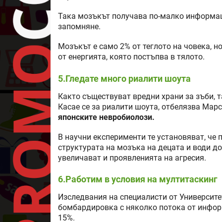
Така мозъкът получава по-малко информаци
запомняне.
Мозъкът е само 2% от теглото на човека, н
от енергията, която постъпва в тялото.
5.Гледате много риалити шоута
Както съществуват вредни храни за зъби, т
Касае се за риалити шоута, отбелязва Мар
японските невробиолози.
В научни експерименти те установяват, че
структурата на мозъка на децата и води до
увеличават и проявленията на агресия.
6.Работим в условия на мултитаскинг
Изследвания на специалисти от Университе
бомбардировка с няколко потока от инфор
15%.