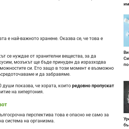
им
та е най-важното хранене. Оказва се, че това е
Ви
т се нуждае от хранителни вещества, за да
Си
кусим, мозъкът ще бъде принуден да изразходва
по
зможностите си. Ето защо в този момент е възможно
съсредоточаваме и да забравяме.
0 души показва, че хората, които
редовно пропускат
звитие на хипертония.
вот
дългосрочна перспектива това е опасно не само за
Ур
на система на организма.
бъ