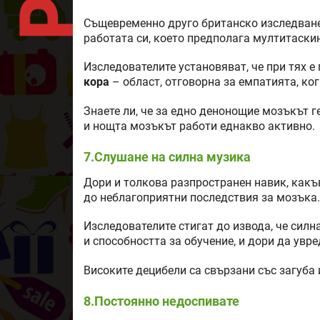
Същевременно друго британско изследване 
работата си, което предполага мултитаски
Изследователите установяват, че при тях е
кора
– област, отговорна за емпатията, ко
Знаете ли, че за едно денонощие мозъкът г
и нощта мозъкът работи еднакво активно.
7.Слушане на силна музика
Дори и толкова разпространен навик, какъ
до неблагоприятни последствия за мозъка. 
Изследователите стигат до извода, че сил
и способността за обучение, и дори да увр
Високите децибели са свързани със загуба 
8.Постоянно недоспивате