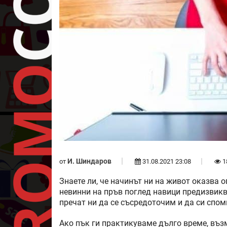
И. Шиндаров
от
31.08.2021 23:08
1
Знаете ли, че начинът ни на живот оказва 
невинни на пръв поглед навици предизвик
пречат ни да се съсредоточим и да си спо
Ако пък ги практикуваме дълго време, въз