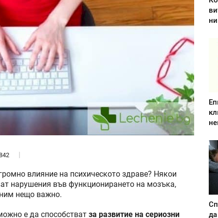
Ко
ви
ни
Еп
кл
не
842
огромно влияние на психическото здраве? Някои
ват нарушения във функционирането на мозъка,
мним нещо важно.
Сп
можно е да способстват
за развитие на сериозни
да