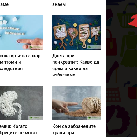
аме
знаем
сока кръвна захар:
Диета при
мптоми и
панкреатит: Kакво да
следствия
ядем и какво да
избягваме
емия: Когато
Кои са забранените
бреците не могат
храни при