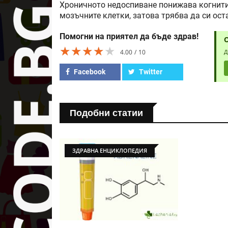
Хроничното недоспиване понижава когнити
мозъчните клетки, затова трябва да си ос
Помогни на приятел да бъде здрав!
★★★★★
★★★★★
★★★★★
4.00
10
Д
Facebook
Twitter
Подобни статии
ЗДРАВНА ЕНЦИКЛОПЕДИЯ