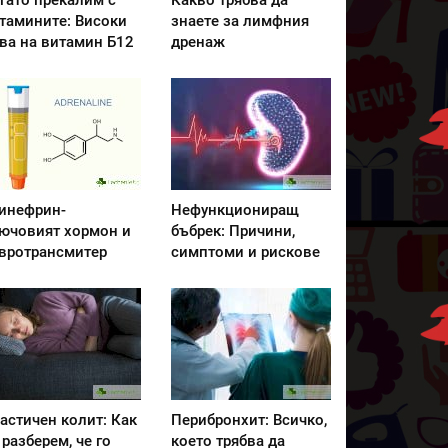
гато прекалим с
Какво трябва да
тамините: Високи
знаете за лимфния
ва на витамин Б12
дренаж
инефрин-
Нефункциониращ
ючовият хормон и
бъбрек: Причини,
вротрансмитер
симптоми и рискове
астичен колит: Как
Перибронхит: Всичко,
 разберем, че го
което трябва да