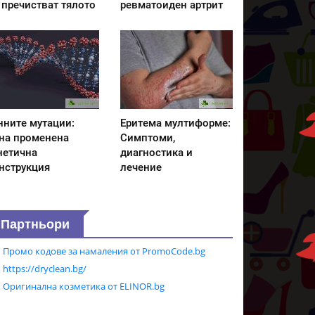
 пречистват тялото
ревматоиден артрит
нните мутации:
Еритема мултиформе:
на променена
Симптоми,
нетична
диагностика и
нструкция
лечение
Партньори
Промо кодове за намаления от PromoCode.bg
https://dryclean.bg/
Оригинална козметика от ELINOR.bg