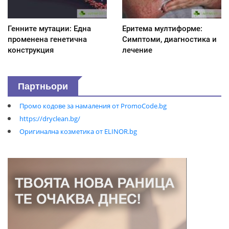
Генните мутации: Една
Еритема мултиформе:
променена генетична
Симптоми, диагностика и
конструкция
лечение
Партньори
Промо кодове за намаления от PromoCode.bg
https://dryclean.bg/
Оригинална козметика от ELINOR.bg