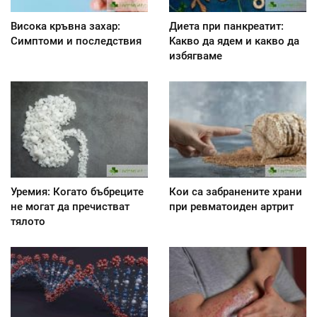
Висока кръвна захар:
Диета при панкреатит:
Симптоми и последствия
Kакво да ядем и какво да
избягваме
Уремия: Когато бъбреците
Кои са забранените храни
не могат да пречистват
при ревматоиден артрит
тялото