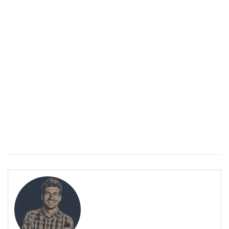
Спастичен колит: Как да разберем, че го имаме
ПОЛЕЗНО
Спастичен колит: Как да разберем, че го имаме