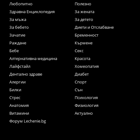
Любопитно
Полезно
Здравна Енциклопедия
За жената
За мъжа
За детето
За бебето
Диети и Отслабване
Зачатие
Бременност
Раждане
Кърмене
Бебе
Секс
Алтернативна медицина
Красота
Лайфстайл
Хомеопатия
Дентално здраве
Диабет
Алергии
Спорт
Билки
Сън
Стрес
Психология
Анатомия
Физиология
Витамини
Актуално
Форум Lechenie.bg