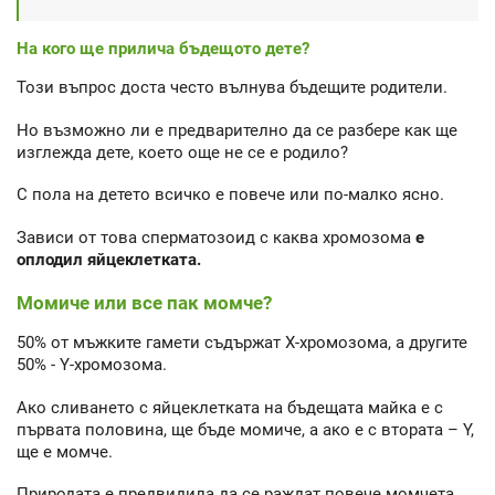
На кого ще прилича бъдещото дете?
Този въпрос доста често вълнува бъдещите родители.
Но възможно ли е предварително да се разбере как ще
изглежда дете, което още не се е родило?
С пола на детето всичко е повече или по-малко ясно.
Зависи от това сперматозоид с каква хромозома
е
оплодил яйцеклетката.
Момиче или все пак момче?
50% от мъжките гамети съдържат Х-хромозома, а другите
50% - Y-хромозома.
Ако сливането с яйцеклетката на бъдещата майка е с
първата половина, ще бъде момиче, а ако е с втората – Y,
ще е момче.
Природата е предвидила да се раждат повече момчета,