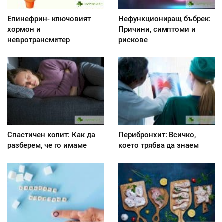
Епинефрин- ключовият
Нефункциониращ бъбрек:
хормон и
Причини, симптоми и
невротрансмитер
рискове
Спастичен колит: Как да
Перибронхит: Всичко,
разберем, че го имаме
което трябва да знаем