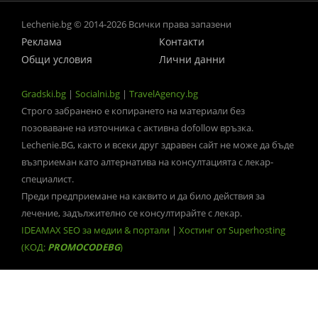
Lechenie.bg © 2014-2026 Всички права запазени
Реклама
Контакти
Общи условия
Лични данни
Gradski.bg
|
Socialni.bg
|
TravelAgency.bg
Строго забранено е копирането на материали без
позоваване на източника с активна dofollow връзка.
Lechenie.BG, както и всеки друг здравен сайт не може да бъде
възприеман като алтернатива на консултацията с лекар-
специалист.
Преди предприемане на каквито и да било действия за
лечение, задължително се консултирайте с лекар.
IDEAMAX SEO за медии & портали
|
Хостинг от Superhosting
(КОД:
PROMOCODEBG
)