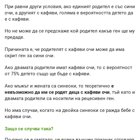
При равни други условия, ако единият родител е със сини
очи, а другият с кафяви, голяма е вероятността детето да
е с кафяви.
Но не може да се предскаже кой родител какъв ген ще му
предаде.
Причината е, че родителят с кафяви очи може да има
скрит ген за сини очи.
Ако двамата родители имат кафяви очи, то с вероятност
от 75% детето също ще бъде с кафяви.
Ако мъжът и жената са синеоки, то теоретично
е
невъзможно да им се родят деца с кафяви очи
, тъй като и
двамата родители са носители на рецесивен ген.
Но има случаи, когато на двойка синеоки се ражда бебе с
кафяви очи.
Защо се случва така?
По-рано се е смятало, че всеки външен признак отговаря