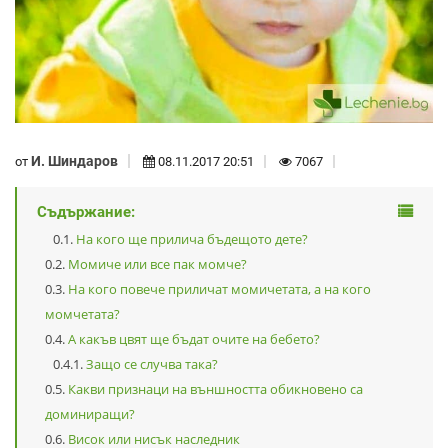
И. Шиндаров
от
08.11.2017 20:51
7067
Съдържание:
На кого ще прилича бъдещото дете?
Момиче или все пак момче?
На кого повече приличат момичетата, а на кого
момчетата?
А какъв цвят ще бъдат очите на бебето?
Защо се случва така?
Какви признаци на външността обикновено са
доминиращи?
Висок или нисък наследник