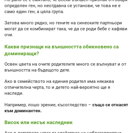
определен ген, но неотдавна се установи, че това не е
само един ген, а цяла група.
Затова много рядко, но гените на синеоките партньори
могат да се комбинират така, че да се роди бебе с кафяви
очи.
Какви признаци на външността обикновено са
доминиращи?
Освен цвета на очите родителите много се вълнуват и от
външността на бъдещото дете.
Ако в семейството на единия родител има някаква
отличителна черта, то и детето най-вероятно ще я
наследи.
Например, лошо зрение, късогледство –
също се отнасят
към доминантен.
Висок или нисък наследник