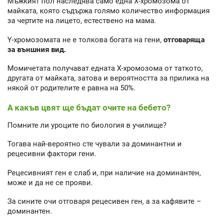
Мъжкият пол наследява само една Х-хромозома от
майката, която съдържа голямо количество информация
за чертите на лицето, естествено на мама.
Y-хромозомата не е толкова богата на гени,
отговаряща
за външния вид.
Момичетата получават едната Х-хромозома от таткото,
другата от майката, затова и вероятността за прилика на
някой от родителите е равна на 50%.
А какъв цвят ще бъдат очите на бебето?
Помните ли уроците по биология в училище?
Тогава най-вероятно сте чували за доминантни и
рецесивни фактори гени.
Рецесивният ген е слаб и, при наличие на доминантен,
може и да не се прояви.
За сините очи отговаря рецесивен ген, а за кафявите –
доминантен.