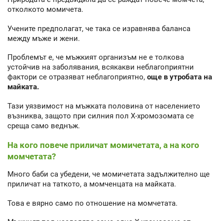
отколкото момичета.
Учените предполагат, че така се изравнява баланса
между мъже и жени.
Проблемът е, че мъжкият организъм не е толкова
устойчив на заболявания, всякакви неблагоприятни
фактори се отразяват неблагоприятно,
още в утробата на
майката.
Тази уязвимост на мъжката половина от населението
възниква, защото при силния пол Х-хромозомата се
среща само веднъж.
На кого повече приличат момичетата, а на кого
момчетата?
Много баби са убедени, че момичетата задължително ще
приличат на таткото, а момченцата на майката.
Това е вярно само по отношение на момчетата.