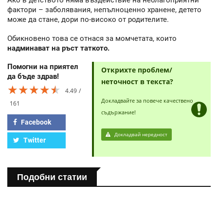
Ако в детството няма въздействие на неблагоприятни
фактори – заболявания, непълноценно хранене, детето
може да стане, дори по-високо от родителите.
Обикновено това се отнася за момчетата, които
надминават на ръст таткото.
Помогни на приятел
Открихте проблем/
да бъде здрав!
неточност в текста?
★★★★★
★★★★★
★★★★★
4.49
Докладвайте за повече качествено
161
съдържание!
Facebook
Докладвай нередност
Twitter
Подобни статии
ПОЛЕЗНО