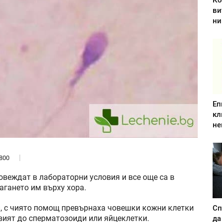
Ко
ви
ни
Еп
кл
не
800
овеждат в лабораторни условия и все още са в
агането им върху хора.
и, с чиято помощ превърнаха човешки кожни клетки
Сп
звият до сперматозоиди или яйцеклетки.
да