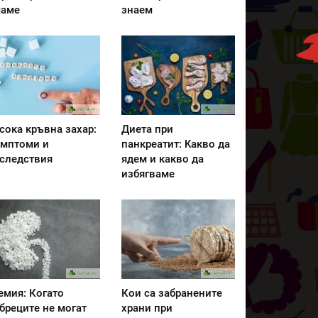
аме
знаем
сока кръвна захар:
Диета при
мптоми и
панкреатит: Kакво да
следствия
ядем и какво да
избягваме
емия: Когато
Кои са забранените
бреците не могат
храни при