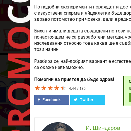
Но подобни експерименти пораждат и доста
с изкуствена сперма и яйцеклетки бъде дор
здраво потомство при човека, дали е редн
Биха ли имали децата създадени по този н
понастоящем не са разработени методи, чр
изследвания относно това каква ще е съдб
този начин.
Разбира се, най-добрият вариант е естестве
се окаже невъзможно.
Помогни на приятел да бъде здрав!
★★★★★
★★★★★
★★★★★
4.44
135
Д
Facebook
Twitter
И. Шиндаров