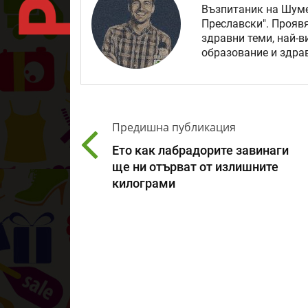
Възпитаник на Шуме
Преславски". Прояв
здравни теми, най-в
образование и здрав
Предишна публикация
Ето как лабрадорите завинаги
ще ни отърват от излишните
килограми