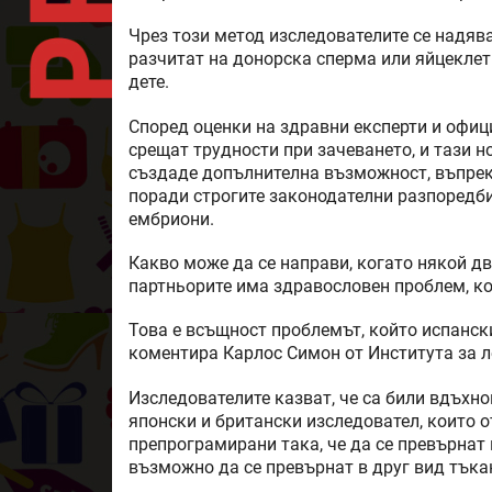
Чрез този метод изследователите се надява
разчитат на донорска сперма или яйцеклетк
дете.
Според оценки на здравни експерти и офиц
срещат трудности при зачеването, и тази н
създаде допълнителна възможност, въпреки
поради строгите законодателни разпоредб
ембриони.
Какво може да се направи, когато някой дво
партньорите има здравословен проблем, ко
Това е всъщност проблемът, който испански
коментира Карлос Симон от Института за л
Изследователите казват, че са били вдъхно
японски и британски изследовател, които о
препрограмирани така, че да се превърнат в
възможно да се превърнат в друг вид тъка