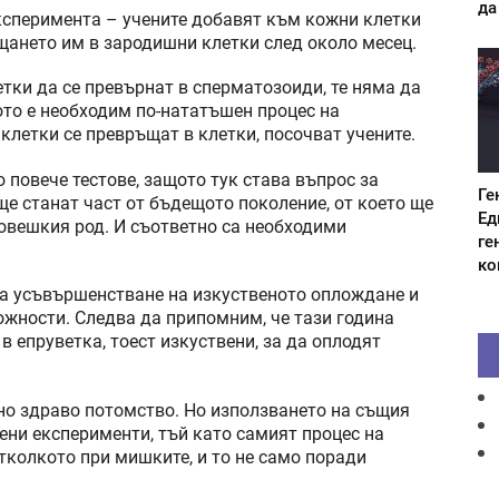
да
ксперимента – учените добавят към кожни клетки
ъщането им в зародишни клетки след около месец.
тки да се превърнат в сперматозоиди, те няма да
то е необходим по-нататъшен процес на
клетки се превръщат в клетки, посочват учените.
 повече тестове, защото тук става въпрос за
Ге
 ще станат част от бъдещото поколение, от което ще
Ед
овешкия род. И съответно са необходими
ге
ко
на усъвършенстване на изкуственото оплождане и
жности. Следва да припомним, че тази година
 епруветка, тоест изкуствени, за да оплодят
но здраво потомство. Но използването на същия
ени експерименти, тъй като самият процес на
тколкото при мишките, и то не само поради