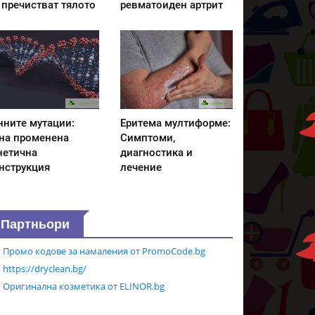
 пречистват тялото
ревматоиден артрит
нните мутации:
Еритема мултиформе:
на променена
Симптоми,
нетична
диагностика и
нструкция
лечение
Партньори
Промо кодове за намаления от PromoCode.bg
https://dryclean.bg/
Оригинална козметика от ELINOR.bg