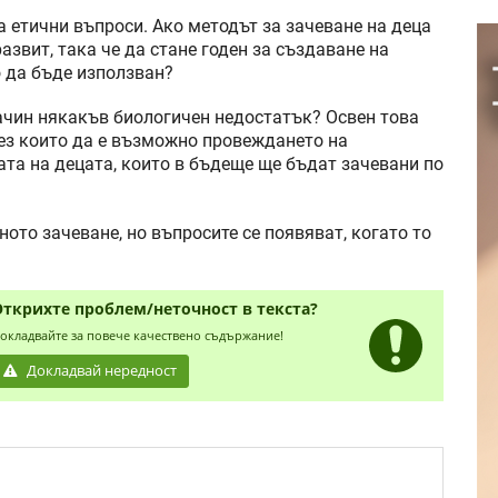
 етични въпроси. Ако методът за зачеване на деца
азвит, така че да стане годен за създаване на
о да бъде използван?
ачин някакъв биологичен недостатък? Освен това
ез които да е възможно провеждането на
ата на децата, които в бъдеще ще бъдат зачевани по
ното зачеване, но въпросите се появяват, когато то
Открихте проблем/неточност в текста?
окладвайте за повече качествено съдържание!
Докладвай нередност