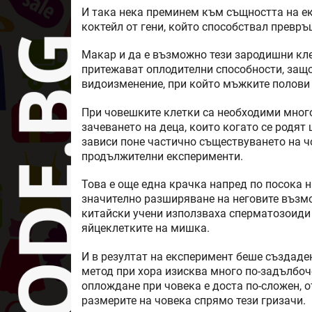
И така нека преминем към същността на е
коктейл от гени, който способствал превр
Макар и да е възможно тези зародишни кле
притежават оплодителни способности, защо
видоизменение, при който мъжките полови 
При човешките клетки са необходими много
зачеването на деца, които когато се родят
зависи поне частично съществуването на ч
продължителни експерименти.
Това е още една крачка напред по посока 
значително разширяване на неговите възмо
китайски учени използваха сперматозоиди в
яйцеклетките на мишка.
И в резултат на експеримент беше създаде
метод при хора изисква много по-задълбоч
оплождане при човека е доста по-сложен, о
размерите на човека спрямо тези гризачи.