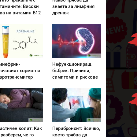
гато прекалим с
Какво трябва да
тамините: Високи
знаете за лимфния
ва на витамин Б12
дренаж
инефрин-
Нефункциониращ
ючовият хормон и
бъбрек: Причини,
вротрансмитер
симптоми и рискове
астичен колит: Как
Перибронхит: Всичко,
 разберем, че го
което трябва да