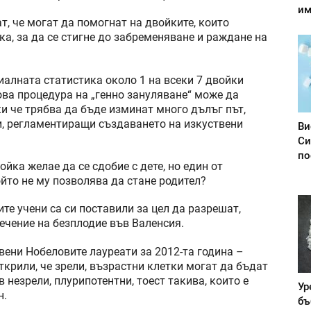
им
т, че могат да помогнат на двойките, които
а, за да се стигне до забременяване и раждане на
иалната статистика около 1 на всеки 7 двойки
ова процедура на „генно зануляване“ може да
 че трябва да бъде изминат много дълъг път,
и, регламентиращи създаването на изкуствени
Ви
Си
по
йка желае да се сдобие с дете, но един от
йто не му позволява да стане родител?
те учени са си поставили за цел да разрешат,
ечение на безплодие във Валенсия.
вени Нобеловите лауреати за 2012-та година –
ткрили, че зрели, възрастни клетки могат да бъдат
 незрели, плурипотентни, тоест такива, които е
Ур
н.
бъ