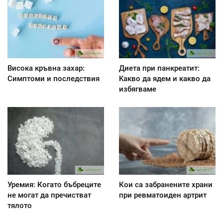
Висока кръвна захар:
Диета при панкреатит:
Симптоми и последствия
Kакво да ядем и какво да
избягваме
Уремия: Когато бъбреците
Кои са забранените храни
не могат да пречистват
при ревматоиден артрит
тялото