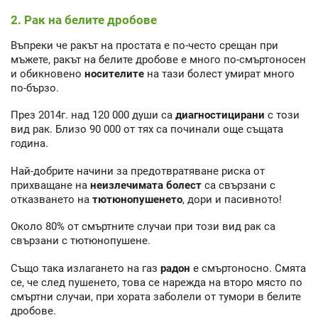
2. Рак на белите дробове
Въпреки че ракът на простата е по-често срещан при
мъжете, ракът на белите дробове е много по-смъртоносен
и обикновено
носителите
на тази болест умират много
по-бързо.
През 2014г. над 120 000 души са
диагностицирани
с този
вид рак. Близо 90 000 от тях са починали още същата
година.
Най-добрите начини за предотвратяване риска от
прихващане на
неизлечимата
болест
са свързани с
отказването на
тютюнопушенето
, дори и пасивното!
Около 80% от смъртните случаи при този вид рак са
свързани с тютюнопушене.
Също така излагането на газ
радон
е смъртоносно. Смята
се, че след пушенето, това се нарежда на второ място по
смъртни случаи, при хората заболели от тумори в белите
дробове.