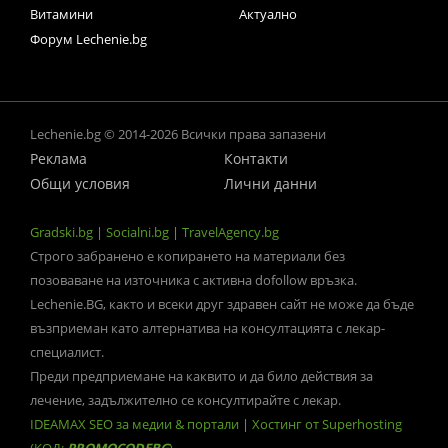
Витамини
Актуално
Форум Lechenie.bg
Lechenie.bg © 2014-2026 Всички права запазени
Реклама
Контакти
Общи условия
Лични данни
Gradski.bg
|
Socialni.bg
|
TravelAgency.bg
Строго забранено е копирането на материали без
позоваване на източника с активна dofollow връзка.
Lechenie.BG, както и всеки друг здравен сайт не може да бъде
възприеман като алтернатива на консултацията с лекар-
специалист.
Преди предприемане на каквито и да било действия за
лечение, задължително се консултирайте с лекар.
IDEAMAX SEO за медии & портали
|
Хостинг от Superhosting