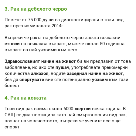
3. Рак на дебелото черво
Повече от 75 000 души са диагностицирани с този вид
рак през изминалата 2014г..
Въпреки че ракът на дебелото черво засяга всякакви
етноси
на всякаква възраст, мъжете около 50 годишна
възраст са най-уязвими към него.
Здравословният начин на живот
би ви предпазил от това
заболяване, но ако сте
пушач
, употребявате прекомерни
количества
алкохол
, водите
заседнал начин на живот
,
без да
спортувате
вие сте потенциално
уязвим
към тази
болест!
4. Рак на кожата
Този вид рак взима около 6000
жертви
всяка година. В
САЩ се диагностицира като най-смъртоносния вид рак,
познат на човечеството, въпреки че учените все още
спорят.