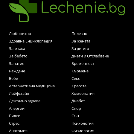
Любопитно
Полезно
Здравна Енциклопедия
За жената
За мъжа
За детето
За бебето
Диети и Отслабване
Зачатие
Бременност
Раждане
Кърмене
Бебе
Секс
Алтернативна медицина
Красота
Лайфстайл
Хомеопатия
Дентално здраве
Диабет
Алергии
Спорт
Билки
Сън
Стрес
Психология
Анатомия
Физиология