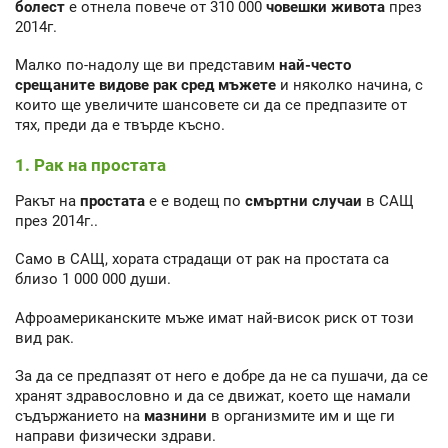
болест
е отнела повече от 310 000
човешки живота
през
2014г.
Малко по-надолу ще ви представим
най-често
срещаните видове рак сред мъжете
и няколко начина, с
които ще увеличите шансовете си да се предпазите от
тях, преди да е твърде късно.
1. Рак на простата
Ракът на
простата
е е водещ по
смъртни случаи
в САЩ
през 2014г..
Само в САЩ, хората страдащи от рак на простата са
близо 1 000 000 души.
Афроамериканските мъже имат най-висок риск от този
вид рак.
За да се предпазят от него е добре да не са пушачи, да се
хранят здравословно и да се движат, което ще намали
съдържанието на
мазнини
в организмите им и ще ги
направи физически здрави.