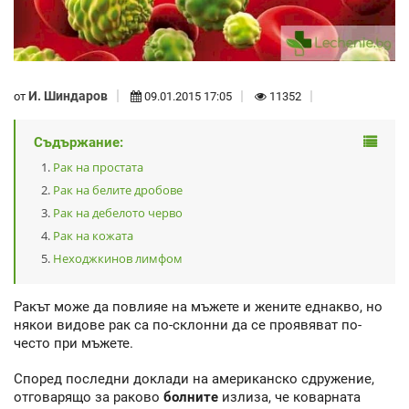
И. Шиндаров
от
09.01.2015 17:05
11352
Съдържание:
Рак на простата
Рак на белите дробове
Рак на дебелото черво
Рак на кожата
Неходжкинов лимфом
Ракът може да повлияе на мъжете и жените еднакво, но
някои видове рак са по-склонни да се проявяват по-
често при мъжете.
Според последни доклади на американско сдружение,
отговарящо за раково
болните
излиза, че коварната