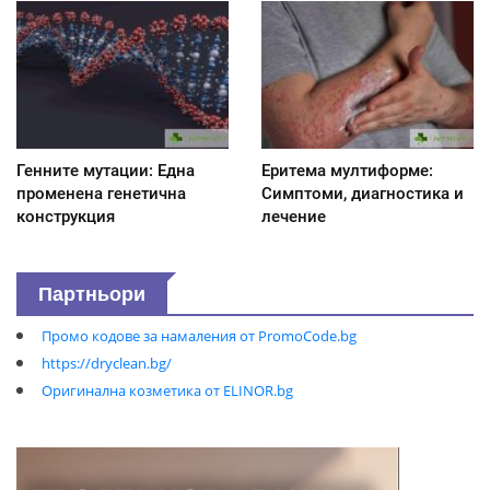
Генните мутации: Една
Еритема мултиформе:
променена генетична
Симптоми, диагностика и
конструкция
лечение
Партньори
Промо кодове за намаления от PromoCode.bg
https://dryclean.bg/
Оригинална козметика от ELINOR.bg