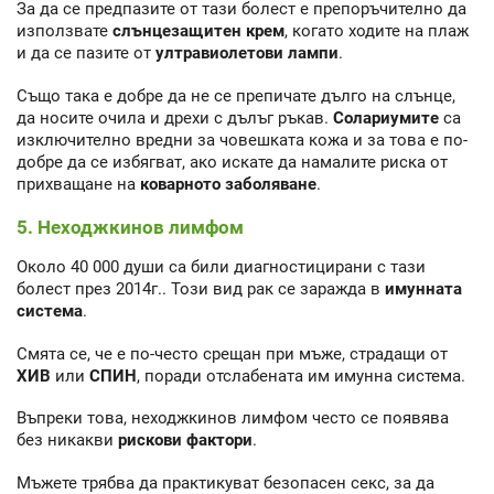
За да се предпазите от тази болест е препоръчително да
използвате
слънцезащитен
крем
, когато ходите на плаж
и да се пазите от
ултравиолетови лампи
.
Също така е добре да не се препичате дълго на слънце,
да носите очила и дрехи с дълъг ръкав.
Солариумите
са
изключително вредни за човешката кожа и за това е по-
добре да се избягват, ако искате да намалите риска от
прихващане на
коварното заболяване
.
5. Неходжкинов лимфом
Около 40 000 души са били диагностицирани с тази
болест през 2014г.. Този вид рак се заражда в
имунната
система
.
Смята се, че е по-често срещан при мъже, страдащи от
ХИВ
или
СПИН
, поради отслабената им имунна система.
Въпреки това, неходжкинов лимфом често се появява
без никакви
рискови фактори
.
Мъжете трябва да практикуват безопасен секс, за да