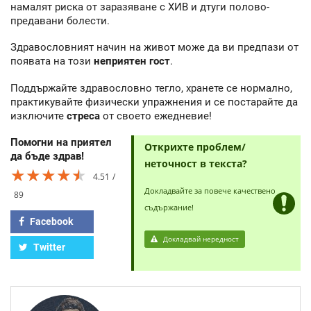
намалят риска от заразяване с ХИВ и дтуги полово-
предавани болести.
Здравословният начин на живот може да ви предпази от
появата на този
неприятен гост
.
Поддържайте здравословно тегло, хранете се нормално,
практикувайте физически упражнения и се постарайте да
изключите
стреса
от своето ежедневие!
Помогни на приятел
Открихте проблем/
да бъде здрав!
неточност в текста?
★★★★★
★★★★★
★★★★★
4.51
Докладвайте за повече качествено
89
съдържание!
Facebook
Докладвай нередност
Twitter