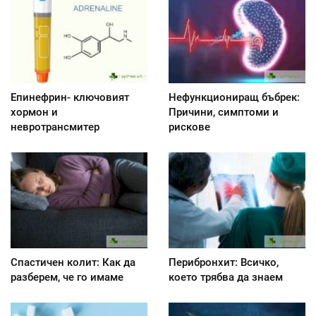
Епинефрин- ключовият
Нефункциониращ бъбрек:
хормон и
Причини, симптоми и
невротрансмитер
рискове
Спастичен колит: Как да
Перибронхит: Всичко,
разберем, че го имаме
което трябва да знаем