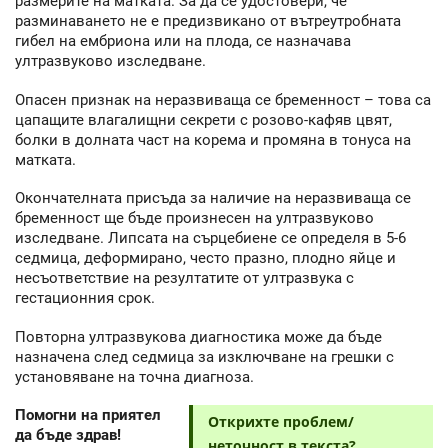
размерите на матката. За да се удостовери, че
разминаването не е предизвикано от вътреутробната
гибел на ембриона или на плода, се назначава
ултразвуково изследване.
Опасен признак на неразвиваща се бременност – това са
цапащите влагалищни секрети с розово-кафяв цвят,
болки в долната част на корема и промяна в тонуса на
матката.
Окончателната присъда за наличие на неразвиваща се
бременност ще бъде произнесен на ултразвуково
изследване. Липсата на сърцебиене се определя в 5-6
седмица, деформирано, често празно, плодно яйце и
несъответствие на резултатите от ултразвука с
гестационния срок.
Повторна ултразвукова диагностика може да бъде
назначена след седмица за изключване на грешки с
установяване на точна диагноза.
Помогни на приятел
Открихте проблем/
да бъде здрав!
неточност в текста?