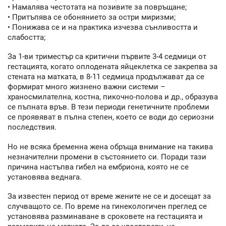
• Намалява честотата на позивите за повръщане;
• Притъпява се обонянието за остри миризми;
• Понижава се и на практика изчезва сънливостта и
слабостта;
За 1-ви триместър са критични първите 3-4 седмици от
гестацията, когато оплодената яйцеклетка се закрепва за
стената на матката, в 8-11 седмица продължават да се
формират много жизнено важни системи –
храносмилателна, костна, пикочно-полова и др., образува
се пъпната връв. В тези периоди генетичните проблеми
се проявяват в пълна степен, което се води до сериозни
последствия.
Но не всяка бременна жена обръща внимание на такива
незначителни промени в състоянието си. Поради тази
причина настъпва гибел на ембриона, която не се
установява веднага.
За известен период от време жените не се и досещат за
случващото се. По време на гинекологичен преглед се
установява разминаване в сроковете на гестацията и