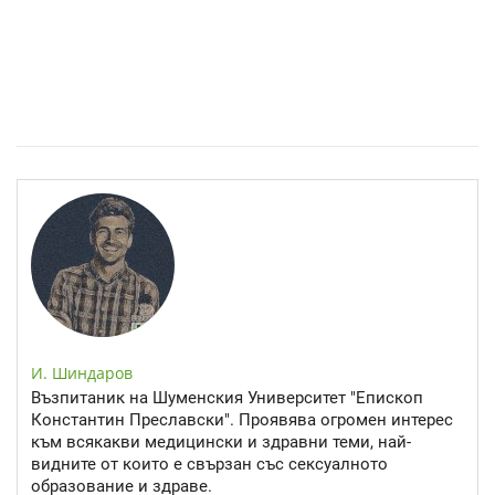
Спастичен колит: Как да разберем, че го имаме
И. Шиндаров
Възпитаник на Шуменския Университет "Епископ
Константин Преславски". Проявява огромен интерес
към всякакви медицински и здравни теми, най-
видните от които е свързан със сексуалното
образование и здраве.