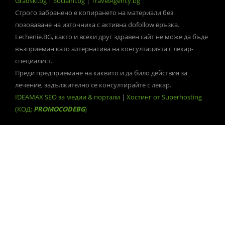
Gradski.bg
|
Socialni.bg
|
TravelAgency.bg
Строго забранено е копирането на материали без
позоваване на източника с активна dofollow връзка.
Lechenie.BG, както и всеки друг здравен сайт не може да бъде
възприеман като алтернатива на консултацията с лекар-
специалист.
Преди предприемане на каквито и да било действия за
лечение, задължително се консултирайте с лекар.
IDEAMAX SEO за медии & портали
|
Хостинг от Superhosting
(КОД:
PROMOCODEBG
)