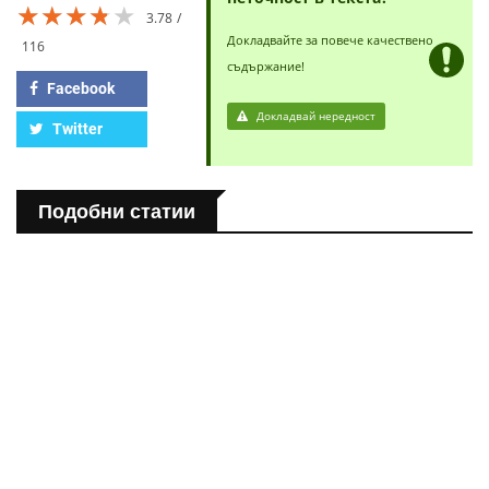
★★★★★
★★★★★
★★★★★
3.78
Докладвайте за повече качествено
116
съдържание!
Facebook
Докладвай нередност
Twitter
Подобни статии
ПОЛЕЗНО