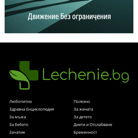
Любопитно
Полезно
Здравна Енциклопедия
За жената
За мъжа
За детето
За бебето
Диети и Отслабване
Зачатие
Бременност