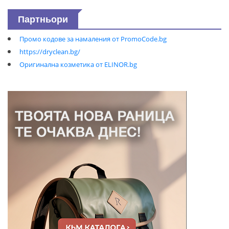
Партньори
Промо кодове за намаления от PromoCode.bg
https://dryclean.bg/
Оригинална козметика от ELINOR.bg