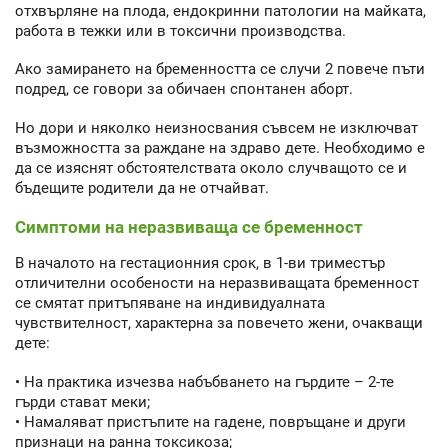
отхвърляне на плода, ендокринни патологии на майката,
работа в тежки или в токсични производства.
Ако замирането на бременността се случи 2 повече пъти
подред, се говори за обичаен спонтанен аборт.
Но дори и няколко неизносвания съвсем не изключват
възможността за раждане на здраво дете. Необходимо е
да се изяснят обстоятелствата около случващото се и
бъдещите родители да не отчайват.
Симптоми на неразвиваща се бременност
В началото на гестационния срок, в 1-ви триместър
отличителни особености на неразвиващата бременност
се смятат притъпяване на индивидуалната
чувствителност, характерна за повечето жени, очакващи
дете:
• На практика изчезва набъбването на гърдите – 2-те
гърди стават меки;
• Намаляват пристъпите на гадене, повръщане и други
признаци на ранна токсикоза;