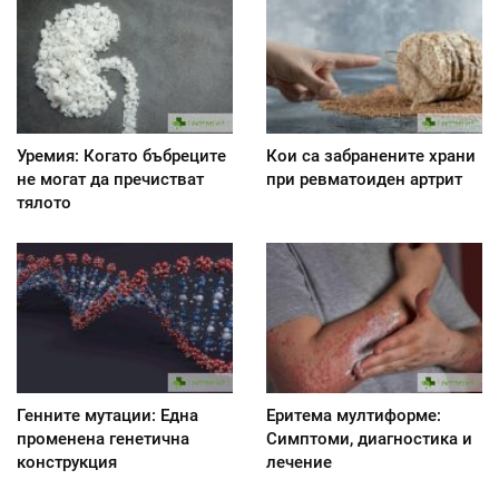
Уремия: Когато бъбреците
Кои са забранените храни
не могат да пречистват
при ревматоиден артрит
тялото
Генните мутации: Една
Еритема мултиформе:
променена генетична
Симптоми, диагностика и
конструкция
лечение