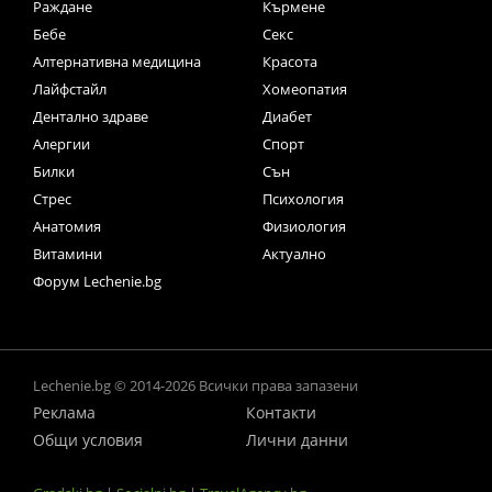
Раждане
Кърмене
Бебе
Секс
Алтернативна медицина
Красота
Лайфстайл
Хомеопатия
Дентално здраве
Диабет
Алергии
Спорт
Билки
Сън
Стрес
Психология
Анатомия
Физиология
Витамини
Актуално
Форум Lechenie.bg
Lechenie.bg © 2014-2026 Всички права запазени
Реклама
Контакти
Общи условия
Лични данни