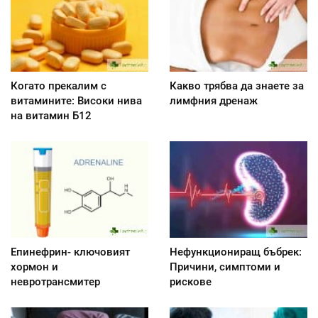
Когато прекалим с
Какво трябва да знаете за
витамините: Високи нива
лимфния дренаж
на витамин Б12
Епинефрин- ключовият
Нефункциониращ бъбрек:
хормон и
Причини, симптоми и
невротрансмитер
рискове