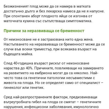
Безжизненият плод може да се намира в матката
достатъчно дълго и без лекарска намеса да не я напусне.
При спонтанен аборт плодното яйце се изгонва от
маточната кухина със съпътстваща симптоматика.
Причини за неразвиваща се бременност
От неизносване не е застрахована нито една жена.
Настъпването на неразвиваща се бременност може да се
случи във всеки триместър, при всякаква възраст на
бъдещата майка.
След 40-годишна възраст рискът от неизносване
нараства до 40%. Причините, повлияващи на замирането
на развитието на ембриона могат да са няколко. Най-
често това са генетични патологии несъвместими с
живота на плода. Но се определят само от специалист –
гинеколог или генетик.
Сред най-разпространените фактори, предизвикващи
вътреутробната гибел на плода се смятат – генетичните
нарушения, инфекциозни заболявания, имунологично