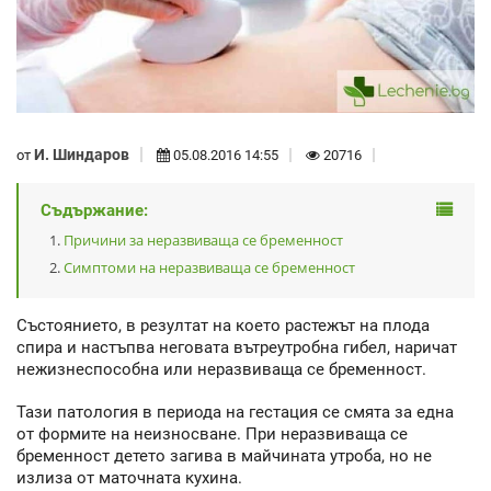
И. Шиндаров
от
05.08.2016 14:55
20716
Съдържание:
Причини за неразвиваща се бременност
Симптоми на неразвиваща се бременност
Състоянието, в резултат на което растежът на плода
спира и настъпва неговата вътреутробна гибел, наричат
нежизнеспособна или неразвиваща се бременност.
Тази патология в периода на гестация се смята за една
от формите на неизносване. При неразвиваща се
бременност детето загива в майчината утроба, но не
излиза от маточната кухина.