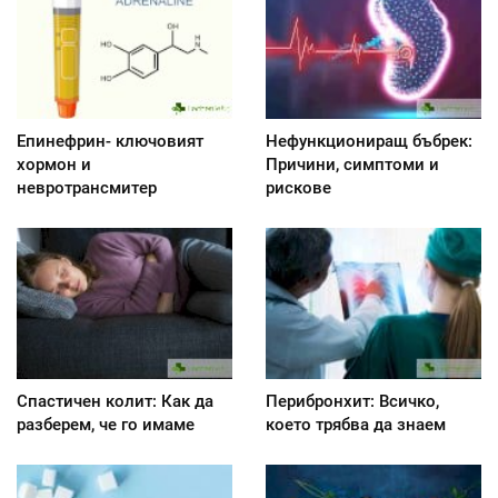
Епинефрин- ключовият
Нефункциониращ бъбрек:
хормон и
Причини, симптоми и
невротрансмитер
рискове
Спастичен колит: Как да
Перибронхит: Всичко,
разберем, че го имаме
което трябва да знаем