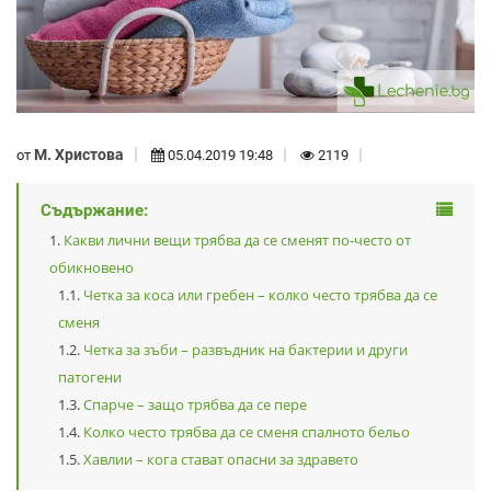
М. Христова
от
05.04.2019 19:48
2119
Съдържание:
Какви лични вещи трябва да се сменят по-често от
обикновено
Четка за коса или гребен – колко често трябва да се
сменя
Четка за зъби – развъдник на бактерии и други
патогени
Спарче – защо трябва да се пере
Колко често трябва да се сменя спалното бельо
Хавлии – кога стават опасни за здравето