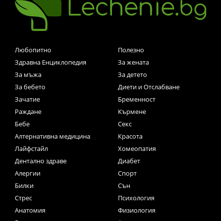
Любопитно
Полезно
Здравна Енциклопедия
За жената
За мъжа
За детето
За бебето
Диети и Отслабване
Зачатие
Бременност
Раждане
Кърмене
Бебе
Секс
Алтернативна медицина
Красота
Лайфстайл
Хомеопатия
Дентално здраве
Диабет
Алергии
Спорт
Билки
Сън
Стрес
Психология
Анатомия
Физиология