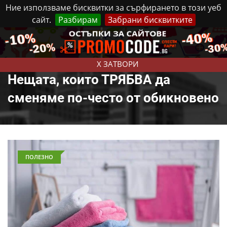
Ние използваме бисквитки за сърфирането в този уеб
сайт.
Разбирам
Забрани бисквитките
Реклама
Контакти
Четвъртък, 6 Август, 2026
X ЗАТВОРИ
Нещата, които ТРЯБВА да
сменяме по-често от обикновено
ПОЛЕЗНО