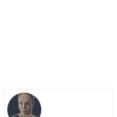
Спастичен колит: Как да разберем, че го имаме
ПОЛЕЗНО
Спастичен колит: Как да разберем, че го имаме