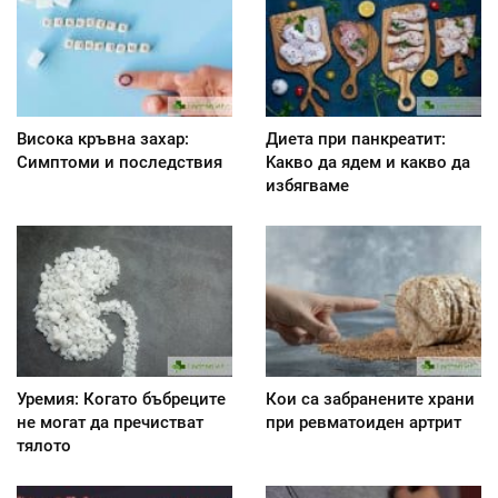
Висока кръвна захар:
Диета при панкреатит:
Симптоми и последствия
Kакво да ядем и какво да
избягваме
Уремия: Когато бъбреците
Кои са забранените храни
не могат да пречистват
при ревматоиден артрит
тялото