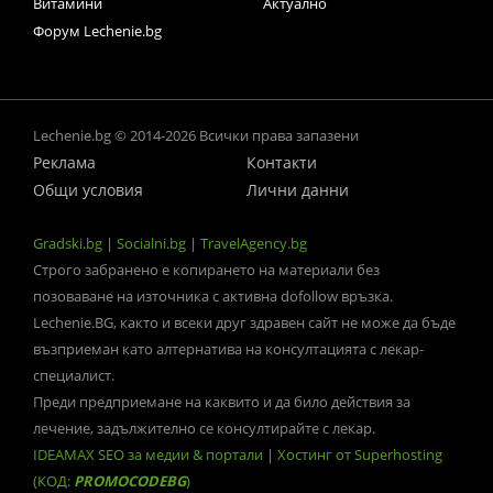
Витамини
Актуално
Форум Lechenie.bg
Lechenie.bg © 2014-2026 Всички права запазени
Реклама
Контакти
Общи условия
Лични данни
Gradski.bg
|
Socialni.bg
|
TravelAgency.bg
Строго забранено е копирането на материали без
позоваване на източника с активна dofollow връзка.
Lechenie.BG, както и всеки друг здравен сайт не може да бъде
възприеман като алтернатива на консултацията с лекар-
специалист.
Преди предприемане на каквито и да било действия за
лечение, задължително се консултирайте с лекар.
IDEAMAX SEO за медии & портали
|
Хостинг от Superhosting
(КОД:
PROMOCODEBG
)