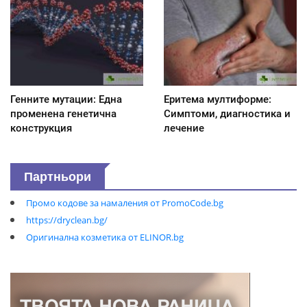
Генните мутации: Една
Еритема мултиформе:
променена генетична
Симптоми, диагностика и
конструкция
лечение
Партньори
Промо кодове за намаления от PromoCode.bg
https://dryclean.bg/
Оригинална козметика от ELINOR.bg