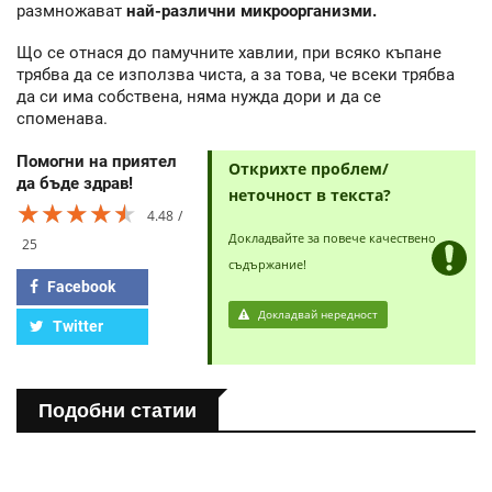
размножават
най-различни микроорганизми.
Що се отнася до памучните хавлии, при всяко къпане
трябва да се използва чиста, а за това, че всеки трябва
да си има собствена, няма нужда дори и да се
споменава.
Помогни на приятел
Открихте проблем/
да бъде здрав!
неточност в текста?
★★★★★
★★★★★
★★★★★
4.48
Докладвайте за повече качествено
25
съдържание!
Facebook
Докладвай нередност
Twitter
Подобни статии
ПОЛЕЗНО