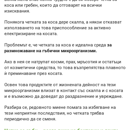
коса или гребен, които да отговарят на всички
изисквания.
Понякога четката за коса дере скалпа, а някои отказват
използването на това приспособление за активно
електризиране на косата.
Проблемът е, че четката за коса е идеална среда
за
размножаване на гъбични микроорганизми.
Ако в нея се натрупат косми, прах, мръсотия и остатъци
от козметични средства, то това възпрепятства плавното
ѝ преминаване през косата.
Освен това продуктите от жизнената дейност на тези
микроорганизми влизат в контакт със скалпа и с косата
и е възможно да доведат до раздразнение и увреждане.
Разбира се, редовното миене помага за избягване на
тези неприятни последствия, но четката трябва
периодично да се сменя.