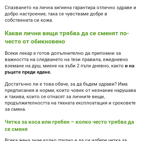
Спазването на лична хигиена гарантира отлично здраве и
добро настроение, така се чувстваме добре в
собствената си кожа.
Какви лични вещи трябва да се сменят по-
често от обикновено
Всеки лекар е готов допълнително да припомни за
важността на следването на тези правила, ежедневно
вземане на душ, миене на зъби 2 пъти дневно, както
и на
ръцете преди ядене.
Достатъчно ли е това обаче, за да бъдем здрави? Има
предписания и норми, които човек от незнание нарушава
и такива, които се отнасят за личните вещи,
продължителността на тяхната експлоатация и сроковете
за смяна.
Четка за коса или гребен – колко често трябва да
се сменя
Всяка жена знае колко трудно е да си избере четка за