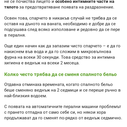
не се почиства лицето и
особено интимните части на
тялото
за предотвратяване появата на раздразнение.
Освен това, спарчето в никакъв случай не трябва да се
оставя на дъното на ваната, необходимо е добре да се
подсушава след всяко използване и редовно да се пере
в пералня.
Още един начин как да запазим чисто спарчето – е да го
накиснем във вода и да го сложим в микровълнова
фурна на всеки 30 секунди. Това средство за интимна
хигиена е веднъж на всеки 2 месеца.
Колко често трябва да се сменя спалното бельо
Отдавна отминаха времената, когато спалното бельо
беше сменяно веднъж на 2 седмици и се переше ръчно в
най-близкия водоем.
С появата на автоматичните перални машини проблемът
с прането отпадна от само себе си, но някои хора
продължават да го сменят по-рядко от веднъж седмично.