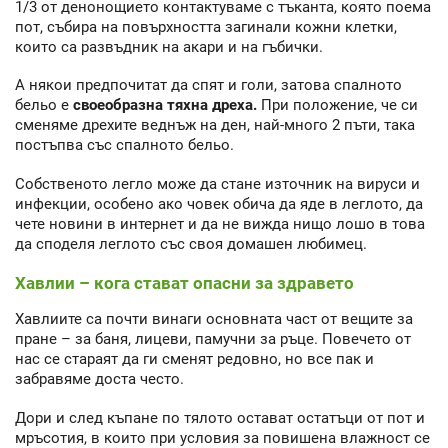
1/3 от денонощието контактуваме с тъканта, която поема
пот, събира на повърхността загинали кожни клетки,
които са развъдник на акари и на гъбички.
А някои предпочитат да спят и голи, затова спалното
бельо е
своеобразна тяхна дреха.
При положение, че си
сменяме дрехите веднъж на ден, най-много 2 пъти, така
постъпва със спалното бельо.
Собственото легло може да стане източник на вируси и
инфекции, особено ако човек обича да яде в леглото, да
чете новини в интернет и да не вижда нищо лошо в това
да споделя леглото със своя домашен любимец.
Хавлии – кога стават опасни за здравето
Хавлиите са почти винаги основната част от вещите за
пране – за баня, лицеви, памучни за ръце. Повечето от
нас се стараят да ги сменят редовно, но все пак и
забравяме доста често.
Дори и след къпане по тялото остават остатъци от пот и
мръсотия, в които при условия за повишена влажност се