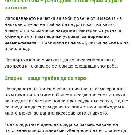
Четка за зъби – развъдник на бактерии и други
патогени
Използването на четка за зъби повече от 3 месеца - в
никакъв случай не трябва да се допуска, тъй като с
времето по космите се натрупват бактерии от устната
кухина, които имат
всички условия за нормално
размножаване
– повишена влажност, липса на светлина
и кислород.
Препоръчително е четката да се насапунисва след
употреба и така да се остави до следваща употреба.
Спарче – защо трябва да се пере
На здравето на човек оказва влияние не само храната,
но и начинът на живот. Съвсем неотдавна светът научи
за вредата от честите водни процедури със сапун, а днес
се предлага да спрем да използваме този необходим и
много важен за ваната аксесоар като спарчето.
Това средство е идеална среда за размножаване на
патогенни микроорганизми. Желателно е със спарче да