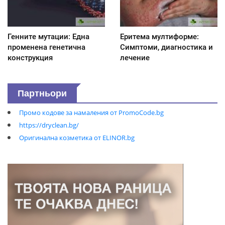
Генните мутации: Една
Еритема мултиформе:
променена генетична
Симптоми, диагностика и
конструкция
лечение
Партньори
Промо кодове за намаления от PromoCode.bg
https://dryclean.bg/
Оригинална козметика от ELINOR.bg