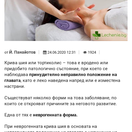
Й. Панайотов
от
24.06.2020 12:31
1924
Крива шия или тортиколис – това е вродено или
придобито патологично състояние, при което се
наблюдава
принудително неправилно положение на
главата
, като е леко наведена напред или е изместена
настрани.
Съществуват няколко форми на това заболяване, по
които се открояват причините за неговото развитие.
Една от тях е
неврогенната форма.
При неврогенната крива шия в основата на