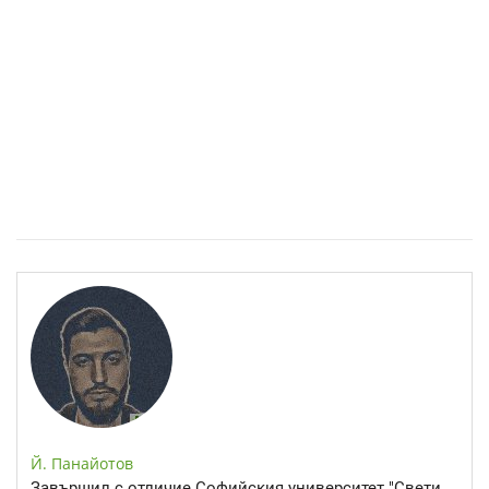
Епинефрин- ключовият хормон и невротрансмитер
Й. Панайотов
Завършил с отличие Софийския университет "Свети