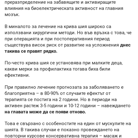
преразпределение на забавящите и активиращите
влияния на биоелектрическата активност на главния
мозък.
В миналото за лечение на крива шия широко са
използвани хирургични методи. Но във връзка с това, че
при операцията и при постоперативния период
съществува висок риск от развитие на усложнения
днес
такива се правят рядко.
По-често крива шия се установява при малките деца,
какви мерки за профилактика тогава биха били
ефективни.
При правилно лечение прогнозата за заболяването е
благоприятна – в 80-90% от случаите ефектът от
терапията се постига на 2 години. Но в периоди на
активен растеж 3-5 години и 10-12 години – навеждането
на главата може да се появи отново.
Това е свързано с особеностите на един от мускулите на
шията. В такива случаи е показно провеждането на
повторни курсове консервативна терапия – масаж и