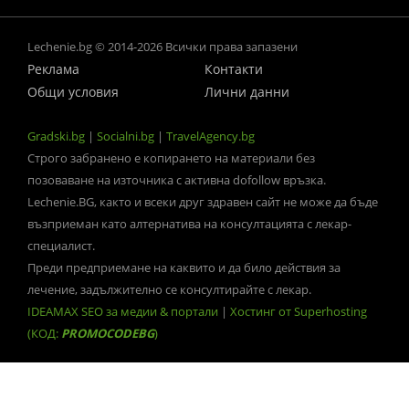
Lechenie.bg © 2014-2026 Всички права запазени
Реклама
Контакти
Общи условия
Лични данни
Gradski.bg
|
Socialni.bg
|
TravelAgency.bg
Строго забранено е копирането на материали без
позоваване на източника с активна dofollow връзка.
Lechenie.BG, както и всеки друг здравен сайт не може да бъде
възприеман като алтернатива на консултацията с лекар-
специалист.
Преди предприемане на каквито и да било действия за
лечение, задължително се консултирайте с лекар.
IDEAMAX SEO за медии & портали
|
Хостинг от Superhosting
(КОД:
PROMOCODEBG
)