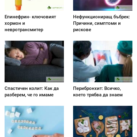
Епинефрин- ключовият
Нефункциониращ бъбрек:
хормон и
Причини, симптоми и
невротрансмитер
рискове
Спастичен колит: Как да
Перибронхит: Всичко,
разберем, че го имаме
което трябва да знаем