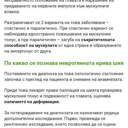
неправилното положение на главата е нарушение на
предаването на нервните импулси към мускулните
влакна.
Разграничават се 2 варианта на това заболяване –
спастично и паралитично. При спастичен вариант се
наблюдава едностранно повишаване на мускулния
тонус, а при паралитичен – загуба на
съкратителната
способност на мускулите
от една страна и образуването
на хипертонус от друга.
По какво се познава неврогенната крива шия
Поставянето на диагноза на това патологично състояние
започва с преглед на пациента и снемане на анамнезата.
Преди това лекарят прави палпация на шията проверява
мускулния тонус и подвижност на главата, оценява
наличието на деформации.
За потвърждаване на диагнозата се назначават редица
допълнителни изследвания. Първо, провежда се
рентгеново изследване, което позволява да се оцени