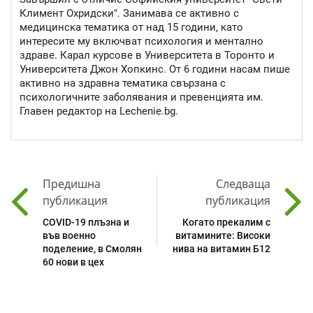
Климент Охридски". Занимава се активно с
медицинска тематика от над 15 години, като
интересите му включват психология и ментално
здраве. Карал курсове в Университета в Торонто и
Университета Джон Хопкинс. От 6 години насам пише
активно на здравна тематика свързана с
психологичните заболявания и превенцията им.
Главен редактор на Lechenie.bg.
Предишна
Следваща
публикация
публикация
COVID-19 плъзна и
Когато прекалим с
във военно
витамините: Високи
поделение, в Смолян
нива на витамин Б12
60 нови в цех