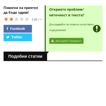
Помогни на приятел
Открихте проблем/
да бъде здрав!
неточност в текста?
★★★★★
★★★★★
★★★★★
2.00
1
Докладвайте за повече качествено
Facebook
съдържание!
Twitter
Докладвай нередност
Подобни статии
ЗДРАВНА ЕНЦИКЛОПЕДИЯ