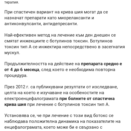
терапия.
При спастичен вариант на крива шия могат да се
назначат препарати като миорелаксанти и
антиконвулсанти, антидепресанти.
Най-ефективен метод на лечение към ден днешен се
смятат инжекциите с ботулинов токсин. Ботулинов
токсин тип А се инжектира непосредствено в засегнатия
мускул.
Продължителността на действие на
препарата средно е
от 4 до 6 месеца
, след което е необходима повторна
процедура.
През 2012 г. са публикувани резултати от изследване,
целта на което е изучаване на особеностите на
електроенцефалограмата
при болните от спастична
крива шия
при лечение с ботулинов токсин тип А.
Установява се, че при лечение с този вид ботокс се
наблюдава положителна динамика на показателите на
енцефалограмата, което може би е свързано с