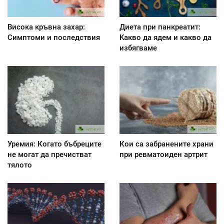
Висока кръвна захар:
Диета при панкреатит:
Симптоми и последствия
Kакво да ядем и какво да
избягваме
Уремия: Когато бъбреците
Кои са забранените храни
не могат да пречистват
при ревматоиден артрит
тялото