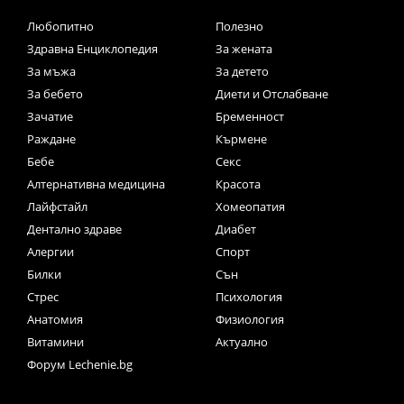
Любопитно
Полезно
Здравна Енциклопедия
За жената
За мъжа
За детето
За бебето
Диети и Отслабване
Зачатие
Бременност
Раждане
Кърмене
Бебе
Секс
Алтернативна медицина
Красота
Лайфстайл
Хомеопатия
Дентално здраве
Диабет
Алергии
Спорт
Билки
Сън
Стрес
Психология
Анатомия
Физиология
Витамини
Актуално
Форум Lechenie.bg