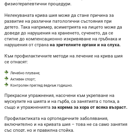
физиотерапевтични процедури.
Нелекуваната крива шия може да стане причина за
развитие на различни патологични състояния при
детето. Така например, асиметрията на лицето може да
доведе до нарушения на храненето, сученето, да се
стигне до компенсационно изкривяване на гръбнака и
нарушения от страна
на зрителните органи и на слуха.
Към профилактичните методи на лечение на крива шия
се отнасят:
Лечебно плуване;
Активен спорт;
Контролен преглед веднъж годишно.
Прекрасни упражнения, насочени към укрепване на
мускулите на шията и на гърба, са занятията с топка, а
също и упражненията
за корема за хора от всяка възраст.
Профилактиката на ортопедичните заболявания,
включително и на кривата шия – това не са само занятия
със спорт, но и правилна стойка.