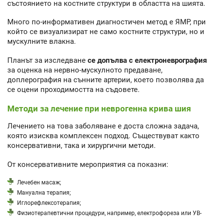
състоянието на костните структури в областта на шията.
Много по-информативен диагностичен метод е ЯМР, при
който се визуализират не само костните структури, но и
мускулните влакна.
Планът за изследване
се допълва с електроневрография
за оценка на нервно-мускулното предаване,
доплерография на сънните артерии, което позволява да
се оцени проходимостта на съдовете.
Методи за лечение при неврогенна крива шия
Лечението на това заболяване е доста сложна задача,
която изисква комплексен подход. Съществуват както
консервативни, така и хирургични методи.
От консервативните мероприятия са показни:
Лечебен масаж;
Мануална терапия;
Иглорефлексотерапия;
Физиотерапевтични процедури, например, електрофореза или УВ-