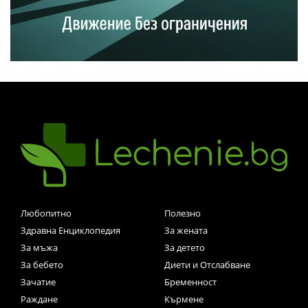
Любопитно
Полезно
Здравна Енциклопедия
За жената
За мъжа
За детето
За бебето
Диети и Отслабване
Зачатие
Бременност
Раждане
Кърмене