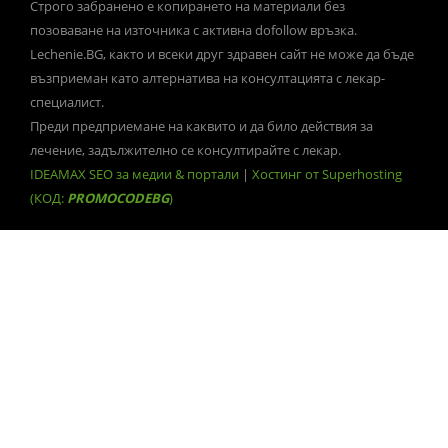
Строго забранено е копирането на материали без
позоваване на източника с активна dofollow връзка.
Lechenie.BG, както и всеки друг здравен сайт не може да бъде
възприеман като алтернатива на консултацията с лекар-
специалист.
Преди предприемане на каквито и да било действия за
лечение, задължително се консултирайте с лекар.
IDEAMAX SEO за медии & портали
|
Хостинг от Superhosting
(КОД:
PROMOCODEBG
)