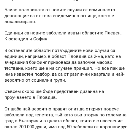
Близо половината от новите случаи от изминалото
денонощие са от това епидемично огнище, което е
локализирано.
Единици са новите заболели извън областите Плевен,
Кюстендил и София
В останалите области потвърдените нови случаи са
единици, например, в област Пловдив са 2-ма, като на
вчерашния брифинг призоваха да започне масово
тестване, което ще е на случаен принцип. Но все пак ще
има известен подбор, да са от различни квартали и най-
вероятно от социални групи.
Съвсем скоро ще бъде представен дизайна на
проучването в Пловдив.
От щаба най-вероятно правят опит да открият повече
заболели под тепетата, тъй като във втория по големина
град в България и в цялата област, която е с население
около 700 000 души, има под 50 заболели от коронавирус.