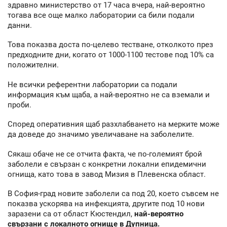
здравно министерство от 17 часа вчера, най-вероятно
тогава все още малко лаборатории са били подали
данни.
Това показва доста по-целево тестване, отколкото през
предходните дни, когато от 1000-1100 тестове под 10% са
положителни.
Не всички референтни лаборатории са подали
информация към щаба, а най-вероятно не са вземали и
проби.
Според оперативния щаб разхлабването на мерките може
да доведе до значимо увеличаване на заболелите.
Сякаш обаче не се отчита факта, че по-големият брой
заболели е свързан с конкретни локални епидемични
огнища, като това в завод Мизия в Плевенска област.
В София-град новите заболели са под 20, което съвсем не
показва ускорява на инфекцията, другите под 10 нови
заразени са от област Кюстендил,
най-вероятно
свързани с локалното огнище в Дупница.