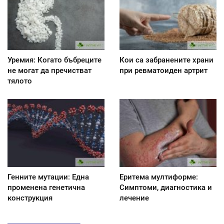
Уремия: Когато бъбреците
Кои са забранените храни
не могат да пречистват
при ревматоиден артрит
тялото
Генните мутации: Една
Еритема мултиформе:
променена генетична
Симптоми, диагностика и
конструкция
лечение