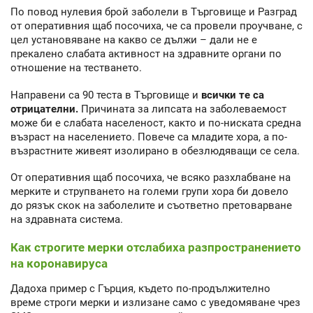
По повод нулевия брой заболели в Търговище и Разград
от оперативния щаб посочиха, че са провели проучване, с
цел установяване на какво се дължи – дали не е
прекалено слабата активност на здравните органи по
отношение на тестването.
Направени са 90 теста в Търговище и
всички те са
отрицателни.
Причината за липсата на заболеваемост
може би е слабата населеност, както и по-ниската средна
възраст на населението. Повече са младите хора, а по-
възрастните живеят изолирано в обезлюдяващи се села.
От оперативния щаб посочиха, че всяко разхлабване на
мерките и струпването на големи групи хора би довело
до рязък скок на заболелите и съответно претоварване
на здравната система.
Как строгите мерки отслабиха разпространението
на коронавируса
Дадоха пример с Гърция, където по-продължително
време строги мерки и излизане само с уведомяване чрез