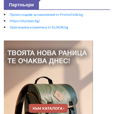
Партньори
Промо кодове за намаления от PromoCode.bg
https://dryclean.bg/
Оригинална козметика от ELINOR.bg