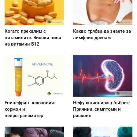
Когато прекалим с
Какво трябва да знаете за
витамините: Високи нива
лимфния дренаж
на витамин Б12
Епинефрин- ключовият
Нефункциониращ бъбрек:
хормон и
Причини, симптоми и
невротрансмитер
рискове