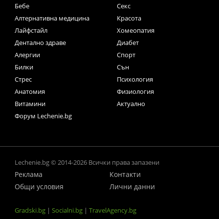
Бебе
Секс
Алтернативна медицина
Красота
Лайфстайл
Хомеопатия
Дентално здраве
Диабет
Алергии
Спорт
Билки
Сън
Стрес
Психология
Анатомия
Физиология
Витамини
Актуално
Форум Lechenie.bg
Lechenie.bg © 2014-2026 Всички права запазени
Реклама
Контакти
Общи условия
Лични данни
Gradski.bg
|
Socialni.bg
|
TravelAgency.bg