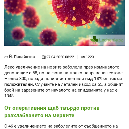
Й. Панайотов
от
27.04.2020 08:22
1223
Леко увеличение на новите заболели през изминалото
денонощие с 58, но на фона на малко направени тестове
– едва 300, поради почивният ден или
над 18% от тях са
положителни.
Случаите на летален изход са 55, а общият
брой на заразените от началото на епидемията у нас е
1348.
От оперативния щаб твърдо против
разхлабването на мерките
С 46 е увеличението на заболелите от съобщението на