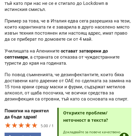
тъй като при нас не се е стигало до Lockdown в
истинския смисъл.
Пример за това, че в Италия едва сега разрешиха на тези,
които карантината ги е заварила в друго населено място
извън техния постоянен или настоящ адрес, имат право
да се приберат по домовете си от 4 май.
Училищата на Апенините
остават затворени до
септември
, а страната се отказва от чуждестранните
туристи до края на годината.
По повод съмненията, че дезинфектантите, които бяха
доставени като дарение от ОАЕ по сделката за замяна на
15 тона храни срещу маски и фурми, съдържат метилов
алкохол, от щаба посочиха, че всички средства за
дезинфекция са отровни, тъй като са основата на спирт.
Помогни на приятел
Открихте проблем/
да бъде здрав!
неточност в текста?
★★★★★
★★★★★
★★★★★
5.00
1
Докладвайте за повече качествено