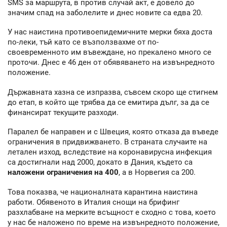
SMS за маршрута, в против случай акт, е довело до
значим спад на заболелите и днес новите са едва 20.
У нас наистина противоепидемичните мерки бяха доста
по-леки, тъй като се възползвахме от по-
своевременното им въвеждане, но прекалено много се
проточи. Днес е 46 ден от обявяването на извънредното
положение.
Държавната хазна се изпразва, съвсем скоро ще стигнем
до етап, в който ще трябва да се емитира дълг, за да се
финансират текущите разходи.
Паралел бе направен и с Швеция, която отказа да въведе
ограничения в придвижването. В страната случаите на
летален изход, вследствие на коронавирусна инфекция
са достигнали над 2000, докато в Дания, където са
наложени ограничения на 400
, а в Норвегия са 200.
Това показва, че националната карантина наистина
работи. Обявеното в Италия снощи на брифинг
разхлабване на мерките всъщност е сходно с това, което
у нас бе наложено по време на извънредното положение,