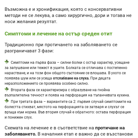
Възможна е и хронификация, която с консервативни
методи не се лекува, а само хирургично, дори и тогава не
носи желания резултат.
Симптоми и лечение на остър среден отит
Традиционно при протичането на заболяването се
разграничават 3 фази:
Симптоми на първа фаза – силни болки с остър характер, усещане
за запушване или тежест в ушите. Болката се отличава с постепенно
нарастване, и на този фон общото състояние се влошава. В ухото се
появява шум или се усеща
отслабване на слуха.
При децата
неразположението се проявява особено силно.
Втората фаза се характеризира с образуване на гнойна
възпалителна течност и поява на перфорация на тъпанчевата кухина.
При третата фаза – вариантите са 2: първия случай симптомите на
болестта стихват, мястото на перфорацията се затваря и слухът се
връща към норма. Във втория случай е обратното: остава перфорация
и понижен слух.
Схемата на лечение е в съответствие на
протичане на
заболяването.
В началния етап е важно да се възстанови