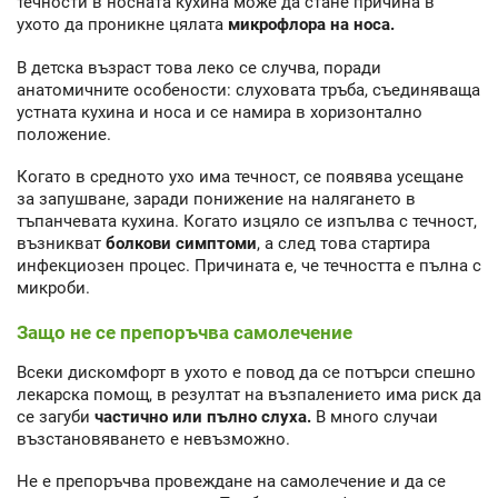
течности в носната кухина може да стане причина в
ухото да проникне цялата
микрофлора на носа.
В детска възраст това леко се случва, поради
анатомичните особености: слуховата тръба, съединяваща
устната кухина и носа и се намира в хоризонтално
положение.
Когато в средното ухо има течност, се появява усещане
за запушване, заради понижение на налягането в
тъпанчевата кухина. Когато изцяло се изпълва с течност,
възникват
болкови симптоми
, а след това стартира
инфекциозен процес. Причината е, че течността е пълна с
микроби.
Защо не се препоръчва самолечение
Всеки дискомфорт в ухото е повод да се потърси спешно
лекарска помощ, в резултат на възпалението има риск да
се загуби
частично или пълно слуха.
В много случаи
възстановяването е невъзможно.
Не е препоръчва провеждане на самолечение и да се