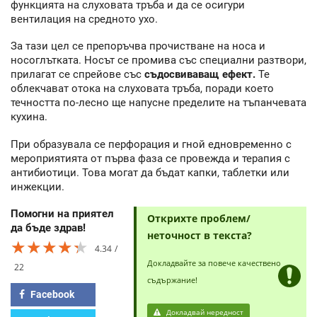
функцията на слуховата тръба и да се осигури
вентилация на средното ухо.
За тази цел се препоръчва прочистване на носа и
носоглътката. Носът се промива със специални разтвори,
прилагат се спрейове със
съдосвиваващ ефект.
Те
облекчават отока на слуховата тръба, поради което
течността по-лесно ще напусне пределите на тъпанчевата
кухина.
При образувала се перфорация и гной едновременно с
мероприятията от първа фаза се провежда и терапия с
антибиотици. Това могат да бъдат капки, таблетки или
инжекции.
Помогни на приятел
Открихте проблем/
да бъде здрав!
неточност в текста?
★★★★★
★★★★★
★★★★★
4.34
Докладвайте за повече качествено
22
съдържание!
Facebook
Докладвай нередност