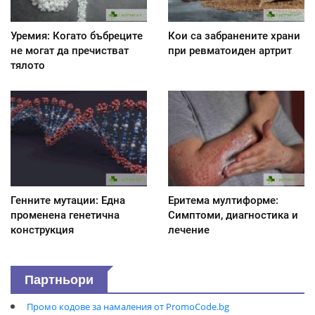
Уремия: Когато бъбреците
Кои са забранените храни
не могат да пречистват
при ревматоиден артрит
тялото
Генните мутации: Една
Еритема мултиформе:
променена генетична
Симптоми, диагностика и
конструкция
лечение
Партньори
Промо кодове за намаления от PromoCode.bg