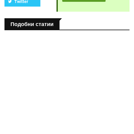
Twitter
Подобни статии
ЗДРАВНА ЕНЦИКЛОПЕДИЯ
Епинефрин- ключовият хормон и невротрансмитер
ЗДРАВНА ЕНЦИКЛОПЕДИЯ