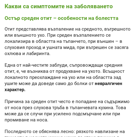
Какви са симптомите на заболяването
Остър среден отит – особености на болестта
Отит представлява възпаление на средното, вътрешното
или външното ухо. При среден възпалението се
локализира в областта на тъпанчето, при външен – в
слуховия проход и ушната мида, при вътрешен се засяга
охлюва и лабиринта.
Една от най-честите заблуди, съпровождащи средния
отит, е, че възниква от продухване на ухото. Всъщност
локалното преохлаждане на ухо или на областта зад
ушите може да доведе само до болки от
невралгичен
характер.
Причина за среден отит често е попадане на съдържимо
от носа през слухова тръба в тъпанчевата кухина. Това
може да се случи при усилено подсмърчане или при
промиване на носа.
Последното се обяснява лесно: рязкото навлизане на