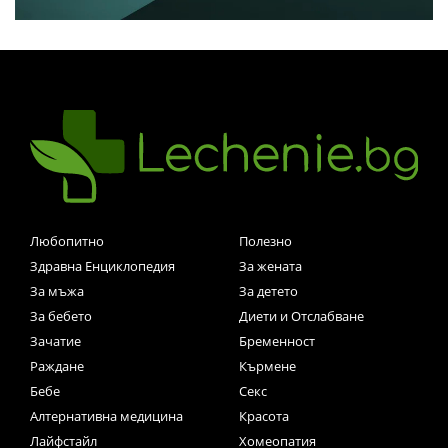
Любопитно
Полезно
Здравна Енциклопедия
За жената
За мъжа
За детето
За бебето
Диети и Отслабване
Зачатие
Бременност
Раждане
Кърмене
Бебе
Секс
Алтернативна медицина
Красота
Лайфстайл
Хомеопатия