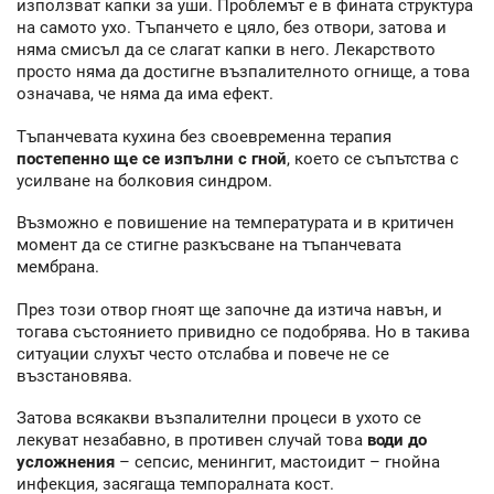
използват капки за уши. Проблемът е в фината структура
на самото ухо. Тъпанчето е цяло, без отвори, затова и
няма смисъл да се слагат капки в него. Лекарството
просто няма да достигне възпалителното огнище, а това
означава, че няма да има ефект.
Тъпанчевата кухина без своевременна терапия
постепенно ще се изпълни с гной
, което се съпътства с
усилване на болковия синдром.
Възможно е повишение на температурата и в критичен
момент да се стигне разкъсване на тъпанчевата
мембрана.
През този отвор гноят ще започне да изтича навън, и
тогава състоянието привидно се подобрява. Но в такива
ситуации слухът често отслабва и повече не се
възстановява.
Затова всякакви възпалителни процеси в ухото се
лекуват незабавно, в противен случай това
води до
усложнения
– сепсис, менингит, мастоидит – гнойна
инфекция, засягаща темпоралната кост.