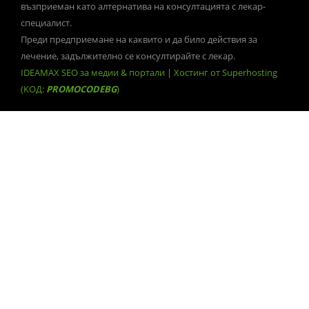
възприеман като алтернатива на консултацията с лекар-
специалист.
Преди предприемане на каквито и да било действия за
лечение, задължително се консултирайте с лекар.
IDEAMAX SEO за медии & портали
|
Хостинг от Superhosting
(КОД:
PROMOCODEBG
)