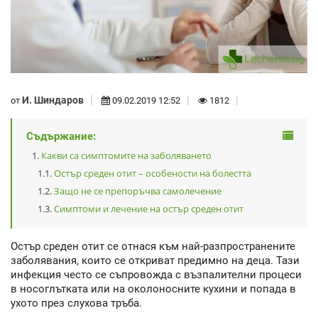
И. Шиндаров
от
09.02.2019 12:52
1812
Съдържание:
Какви са симптомите на заболяването
Остър среден отит – особености на болестта
Защо не се препоръчва самолечение
Симптоми и лечение на остър среден отит
Остър среден отит се отнася към най-разпространените
заболявания, които се откриват предимно на деца. Тази
инфекция често се съпровожда с възпалителни процеси
в носоглътката или на околоносните кухини и попада в
ухото през слухова тръба.