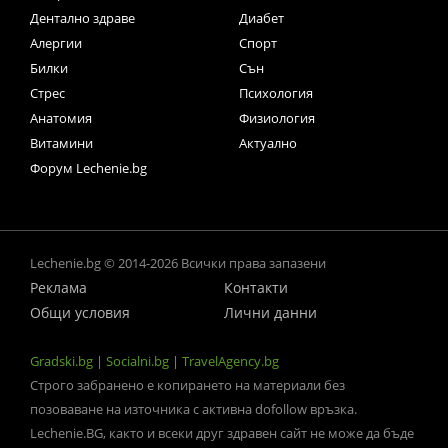
Дентално здраве
Диабет
Алергии
Спорт
Билки
Сън
Стрес
Психология
Анатомия
Физиология
Витамини
Актуално
Форум Lechenie.bg
Lechenie.bg © 2014-2026 Всички права запазени
Реклама
Контакти
Общи условия
Лични данни
Gradski.bg
|
Socialni.bg
|
TravelAgency.bg
Строго забранено е копирането на материали без
позоваване на източника с активна dofollow връзка.
Lechenie.BG, както и всеки друг здравен сайт не може да бъде