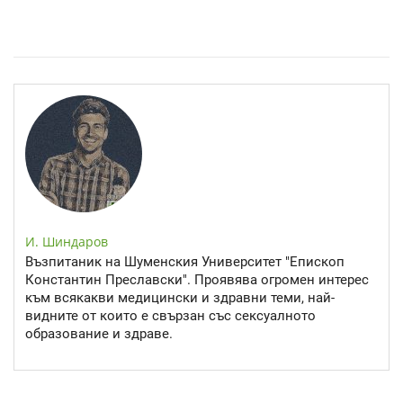
Епинефрин- ключовият хормон и невротрансмитер
И. Шиндаров
Възпитаник на Шуменския Университет "Епископ
Константин Преславски". Проявява огромен интерес
към всякакви медицински и здравни теми, най-
видните от които е свързан със сексуалното
образование и здраве.