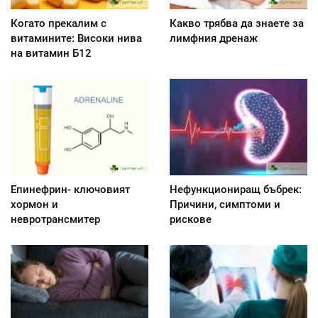
Когато прекалим с
Какво трябва да знаете за
витамините: Високи нива
лимфния дренаж
на витамин Б12
Епинефрин- ключовият
Нефункциониращ бъбрек:
хормон и
Причини, симптоми и
невротрансмитер
рискове