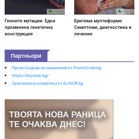
Генните мутации: Една
Еритема мултиформе:
променена генетична
Симптоми, диагностика и
конструкция
лечение
Партньори
Промо кодове за намаления от PromoCode.bg
https://dryclean.bg/
Оригинална козметика от ELINOR.bg