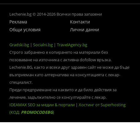
Lechenie.bg © 2014-2026 Всички права запазени
Реклама
Контакти
Общи условия
Лични данни
Gradski.bg
|
Socialni.bg
|
TravelAgency.bg
Строго забранено е копирането на материали без
позоваване на източника с активна dofollow връзка.
Lechenie.BG, както и всеки друг здравен сайт не може да бъде
възприеман като алтернатива на консултацията с лекар-
специалист.
Преди предприемане на каквито и да било действия за
лечение, задължително се консултирайте с лекар.
IDEAMAX SEO за медии & портали
|
Хостинг от Superhosting
(КОД:
PROMOCODEBG
)