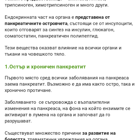
трипсиноген, химотрипсиноген и много други.
Ендокринната част на органа е
представена от
панкреатичните островчета
, състоящи се от инсулоцити,
които отговарят за синтез на инсулин, глюкагон,
соматостатин, панкреатичен полипептид.
Тези вещества оказват влияние на всички органи и
тъкани на човешкото тяло.
1.Остър и хроничен панкреатит
Първото място сред всички заболявания на панкреаса
заема панкреатит. Възможно е да има както остро, така и
хронично протичане.
Заболяването се съпровожда с възпалителни
изменения на панкреаса, на фона на който ензимите се
активират в лумена на органа и започват да го
разрушават.
Съществуват множество причини
за развитие на
болестта
, травматични увреждания на органа,