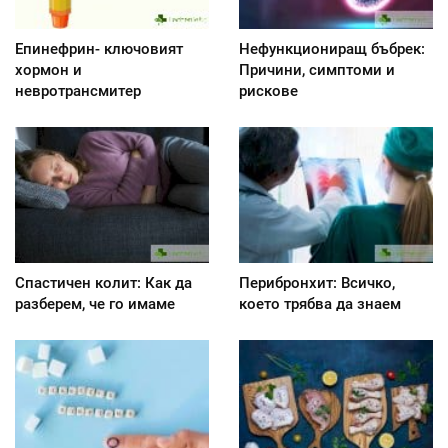
Епинефрин- ключовият
Нефункциониращ бъбрек:
хормон и
Причини, симптоми и
невротрансмитер
рискове
Спастичен колит: Как да
Перибронхит: Всичко,
разберем, че го имаме
което трябва да знаем