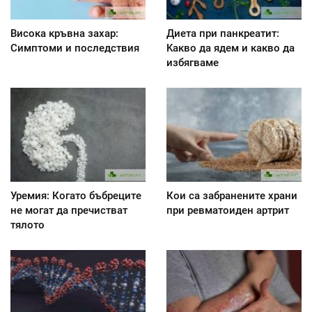
Висока кръвна захар:
Диета при панкреатит:
Симптоми и последствия
Kакво да ядем и какво да
избягваме
Уремия: Когато бъбреците
Кои са забранените храни
не могат да пречистват
при ревматоиден артрит
тялото