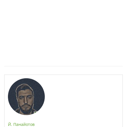
Спастичен колит: Как да разберем, че го имаме
Й. Панайотов