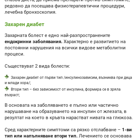
редовно да посещава физиотерапевтични процедури,
лечебна бронхоскопия.
Захарен диабет
Захарната болест е едно най-разпространените
ендокринни заболявания.
Характерно е развитието на
постоянни нарушения на всички видове метаболитни
процеси.
Съществуват 2 вида болести:
Захарен диабет от първи тип /инсулинозависим, възниква при деца
и млади хора/;
Втори тип – без зависимост от инсулина, формира се в зряла
възраст;
В основата на заболяването е пълно или частично
нарушаване на образуването на инсулин от жлезата, в
резултат на което в кръвта нарастват нивата на глюкоза.
Сред характерните симптоми са рязко отслабване –
1-ви
тип или напълняване втори тип.
Лечението се основава