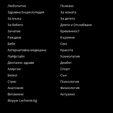
Любопитно
Полезно
Здравна Енциклопедия
За жената
За мъжа
За детето
За бебето
Диети и Отслабване
Зачатие
Бременност
Раждане
Кърмене
Бебе
Секс
Алтернативна медицина
Красота
Лайфстайл
Хомеопатия
Дентално здраве
Диабет
Алергии
Спорт
Билки
Сън
Стрес
Психология
Анатомия
Физиология
Витамини
Актуално
Форум Lechenie.bg