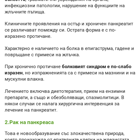
инфекциозни патологии, нарушение на функциите на
жлъчните пътища.
Клиничните проявления на остър и хроничен панкреатит
се различават помежду си. Острата форма е с по-
изразено протичане.
Характерно е наличието на болка в епигаструма, гадене и
повръщане с примеси на жлъчка.
При хронично протичане
болковият синдром е по-слабо
изразен
, но изпражненията са с примеси на мазнини и на
мускулни влакна.
Лечението включва диетотерапия, прием на ензимни
препарати, а също и обезболяващи, спазмолитици. В
някои случаи се налага хирургична интервенция за
лечение на панкреатит.
2.Рак на панкреаса
Това е новообразувание със злокачествена природа,
което произхожда от епителните клетки на жлезистата