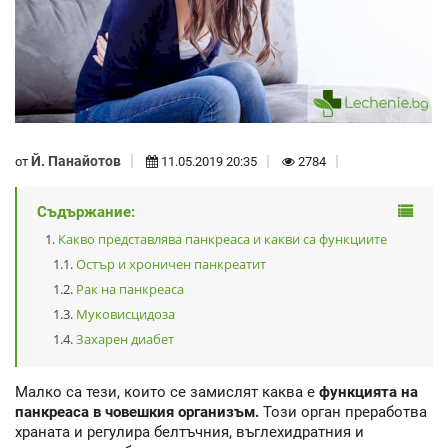
Й. Панайотов
от
11.05.2019 20:35
2784
Съдържание:
Какво представлява панкреаса и какви са функциите
Остър и хроничен панкреатит
Рак на панкреаса
Муковисцидоза
Захарен диабет
Малко са тези, които се замислят каква е
функцията на
панкреаса в човешкия организъм.
Този орган преработва
храната и регулира белтъчния, въглехидратния и