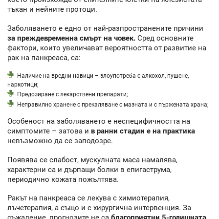
тъкан и нейните протоци.
Заболяването е едно от най-разпространените причини
за преждевременна смърт на човек.
Сред основните
фактори, които увеличават вероятността от развитие на
рак на панкреаса, са:
Наличие на вредни навици – злоупотреба с алкохол, пушене,
наркотици;
Предозиране с лекарствени препарати;
Неправилно хранене с прекаляване с мазната и с пържената храна;
Особеност на заболяването е неспецифичността на
симптомите – затова и
в ранни стадии е на практика
невъзможно да се заподозре.
Появява се слабост, мускулната маса намалява,
характерни са и дърпащи болки в епигаструма,
периодично кожата пожълтява.
Ракът на панкреаса се лекува с химиотерапия,
лъчетерапия, а също и с хирургична интервенция. За
съжаление, прогнозите не са
благоприятни 5-годишната