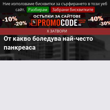
Ние използваме бисквитки за сърфирането в този уеб
сайт.
Разбирам
Забрани бисквитките
Реклама
Контакти
Неделя, 9 Август, 2026
X ЗАТВОРИ
От какво боледува най-често
панкреаса