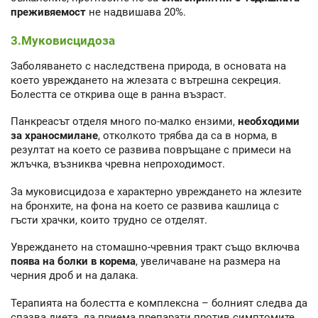
преживяемост
не надвишава 20%.
3.Муковисцидоза
Заболяването с наследствена природа, в основата на
което увреждането на жлезата с вътрешна секреция.
Болестта се открива още в ранна възраст.
Панкреасът отделя много по-малко ензими,
необходими
за храносмилане
, отколкото трябва да са в норма, в
резултат на което се развива повръщане с примеси на
жлъчка, възниква чревна непроходимост.
За муковисцидоза е характерно увреждането на жлезите
на бронхите, на фона на което се развива кашлица с
гъсти храчки, които трудно се отделят.
Увреждането на стомашно-чревния тракт също включва
поява на болки в корема
, увеличаване на размера на
черния дроб и на далака.
Терапията на болестта е комплексна – болният следва да
спазва диета, да приема препарати против симптомите,