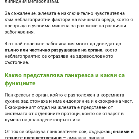
липидния метаболизъм.
За съжаление, жлезата е изключително чувствителна
към неблагоприятни фактори на външната среда, което я
превръща в уязвима мишена за развитие на различни
заболявания.
4 от най-опасните заболявания могат да доведат до
пълно или частично разрушаване на органа
, което
неблагоприятно се отразява на здравословното
състояние.
Какво представлява панкреаса и какви са
функциите
Панкреасът е орган, който е разположен в коремната
кухина зад стомаха и има ендокринна и екзокринна част.
Екзокринният отдел на жлезата е представен от
системата от отделяните протоци, които се отварят в
лумена на дванадесетопръстника.
От тях се образува панкреатичен сок, съдържащ
ензими и
техните предшественици
– амилаза, липаза,