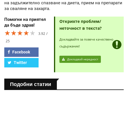
на задължително спазване на диета, прием на препарати
за сваляне на захарта.
Помогни на приятел
Открихте проблем/
да бъде здрав!
неточност в текста?
★★★★★
★★★★★
★★★★★
3.92
Докладвайте за повече качествено
25
съдържание!
Facebook
Докладвай нередност
Twitter
Подобни статии
ПОЛЕЗНО