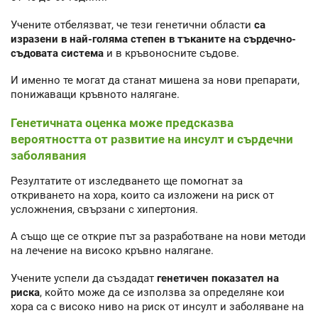
Учените отбелязват, че тези генетични области
са
изразени в най-голяма степен в тъканите на сърдечно-
съдовата система
и в кръвоносните съдове.
И именно те могат да станат мишена за нови препарати,
понижаващи кръвното налягане.
Генетичната оценка може предсказва
вероятността от развитие на инсулт и сърдечни
заболявания
Резултатите от изследването ще помогнат за
откриването на хора, които са изложени на риск от
усложнения, свързани с хипертония.
А също ще се открие път за разработване на нови методи
на лечение на високо кръвно налягане.
Учените успели да създадат
генетичен показател на
риска
, който може да се използва за определяне кои
хора са с високо ниво на риск от инсулт и заболяване на