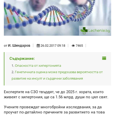
И. Шиндаров
от
26.02.2017 09:18
7465
Съдържание:
Опасността от хипертонията
Генетичната оценка може предсказва вероятността от
развитие на инсулт и сърдечни заболявания
Експертите на СЗО твърдят, че до 2025 г. хората, които
живеят с хипертония, ще са 1.56 млрд. души по цял свят.
Учените провеждат многобройни изследвания, за да
проучат по-детайлно причините за развитието на това