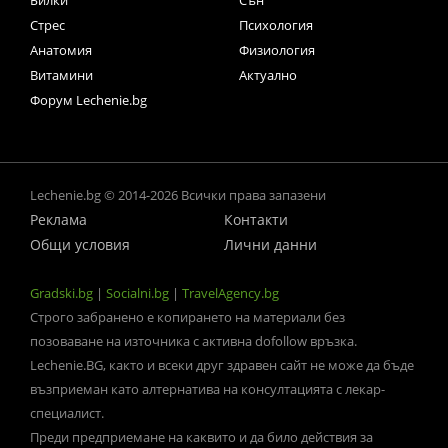
Стрес
Психология
Анатомия
Физиология
Витамини
Актуално
Форум Lechenie.bg
Lechenie.bg © 2014-2026 Всички права запазени
Реклама
Контакти
Общи условия
Лични данни
Gradski.bg
|
Socialni.bg
|
TravelAgency.bg
Строго забранено е копирането на материали без
позоваване на източника с активна dofollow връзка.
Lechenie.BG, както и всеки друг здравен сайт не може да бъде
възприеман като алтернатива на консултацията с лекар-
специалист.
Преди предприемане на каквито и да било действия за