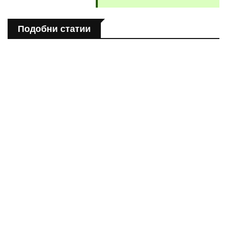
Подобни статии
ПОЛЕЗНО
Спастичен колит: Как да разберем, че го имаме
ПОЛЕЗНО