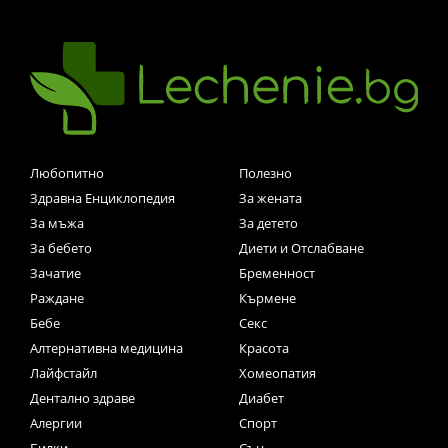
Любопитно
Полезно
Здравна Енциклопедия
За жената
За мъжа
За детето
За бебето
Диети и Отслабване
Зачатие
Бременност
Раждане
Кърмене
Бебе
Секс
Алтернативна медицина
Красота
Лайфстайл
Хомеопатия
Дентално здраве
Диабет
Алергии
Спорт
Билки
Сън