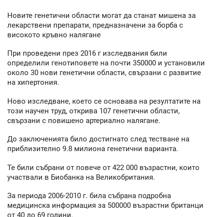
Новите генетични области могат да станат мишена за
лекарствени препарати, предназначени за борба с
високото кръвно налягане
При проведени през 2016 г изследвания били
определили генотиповете на почти 350000 и установили
около 30 нови генетични области, свързани с развитие
на хипертония.
Ново изследване, което се основава на резултатите на
този научен труд, открива 107 генетични области,
свързани с повишено артериално налягане.
До заключенията било достигнато след тестване на
приблизително 9.8 милиона генетични варианта.
Те били събрани от повече от 422 000 възрастни, които
участвали в Биобанка на Великобритания.
За периода 2006-2010 г. била събрана подробна
медицинска информация за 500000 възрастни британци
от 40 до 69 години.