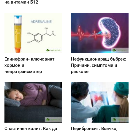
на витамин Б12
Епинефрин- ключовият
Нефункциониращ бъбрек:
хормон и
Причини, симптоми и
невротрансмитер
рискове
Спастичен колит: Как да
Перибронхит: Всичко,