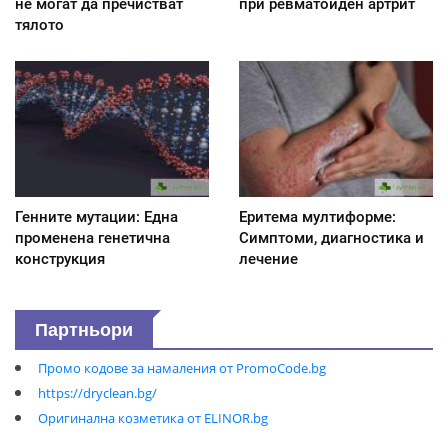
не могат да пречистват
при ревматоиден артрит
тялото
Генните мутации: Една
Еритема мултиформе:
променена генетична
Симптоми, диагностика и
конструкция
лечение
Партньори
Промо кодове за намаления от PromoCode.bg
https://dryclean.bg/
Оригинална козметика от ELINOR.bg