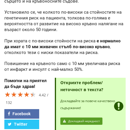
сърцето и на кръвоносните съдове.
Установило се, че колкото по-високи са стойностите на
генетичния риск на пациента, толкова по-голяма е
вероятността от развитие на високо кръвно налягане на
възраст около 50 години.
При хората с по-високи стойности на риска
е нормално
да имат с 10 мм живачен стълб по-високо кръвно
,
отколкото тези с ниски показатели на риска.
Повишение на кръвното само с 10 мм увеличава риска
от инфаркт и инсулт с най-малко 50%.
Помогни на приятел
Открихте проблем/
да бъде здрав!
неточност в текста?
★★★★★
★★★★★
★★★★★
4.42
Докладвайте за повече качествено
132
съдържание!
Facebook
Докладвай нередност
Twitter