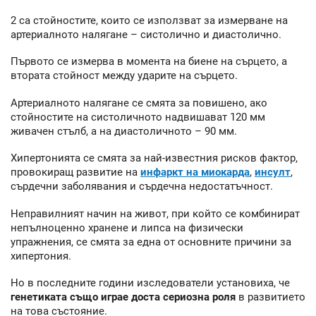
2 са стойностите, които се използват за измерване на
артериалното налягане – систолично и диастолично.
Първото се измерва в момента на биене на сърцето, а
втората стойност между ударите на сърцето.
Артериалното налягане се смята за повишено, ако
стойностите на систоличното надвишават 120 мм
живачен стълб, а на диастоличното – 90 мм.
Хипертонията се смята за най-известния рисков фактор,
провокиращ развитие на
инфаркт на миокарда
,
инсулт
,
сърдечни заболявания и сърдечна недостатъчност.
Неправилният начин на живот, при който се комбинират
непълноценно хранене и липса на физически
упражнения, се смята за една от основните причини за
хипертония.
Но в последните години изследователи установиха, че
генетиката също играе доста сериозна роля
в развитието
на това състояние.