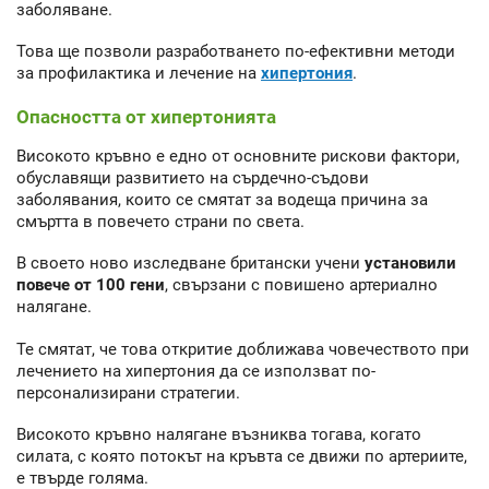
заболяване.
Това ще позволи разработването по-ефективни методи
за профилактика и лечение на
хипертония
.
Опасността от хипертонията
Високото кръвно е едно от основните рискови фактори,
обуславящи развитието на сърдечно-съдови
заболявания, които се смятат за водеща причина за
смъртта в повечето страни по света.
В своето ново изследване британски учени
установили
повече от 100 гени
, свързани с повишено артериално
налягане.
Те смятат, че това откритие доближава човечеството при
лечението на хипертония да се използват по-
персонализирани стратегии.
Високото кръвно налягане възниква тогава, когато
силата, с която потокът на кръвта се движи по артериите,
е твърде голяма.