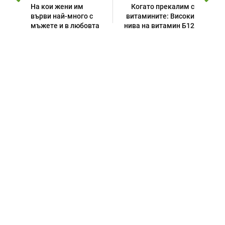
На кои жени им
Когато прекалим с
върви най-много с
витамините: Високи
мъжете и в любовта
нива на витамин Б12