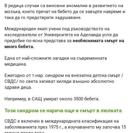
В редица случаи са виновни аномалии в развитието на
мозъка, които пречат на бебето да се завърти навреме и
така да го предотврати задушаване.
Международен екип учени под ръководството на
изследователи от Университета на Аделаида успя да
придобие по-ясна представа за
необяснимата смърт на
много бебета.
Една от най-сложните загадки на съвременната
медицина.
Ежегодно от т.нар. синдром на внезапна детска смърт /
СВДС/ по света загиват хиляди външно абсолютно
здрави деца.
Например, в САЩ умират около 3500 бебета.
Този синдром се нарича още и смърт в люлката
СВДС е включен в международната класификация на
заболяванията през 1975 г., а изучаването му започва 15