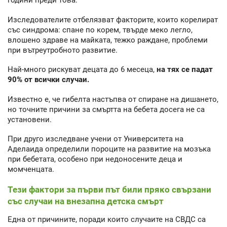
години преди това.
Изследователите отбелязват факторите, които корелират
със синдрома: спане по корем, твърде меко легло,
влошено здраве на майката, тежко раждане, проблеми
при вътреутробното развитие.
Най-много рискуват децата до 6 месеца,
на тях се падат
90% от всички случаи.
Известно е, че гибелта настъпва от спиране на дишането,
но точните причини за смъртта на бебета досега не са
установени.
При друго изследване учени от Университета на
Аделаида определили пороците на развитие на мозъка
при бебетата, особено при недоносените деца и
момченцата.
Тези фактори за първи път били пряко свързани
със случаи на внезапна детска смърт
Една от причините, поради които случаите на СВДС са