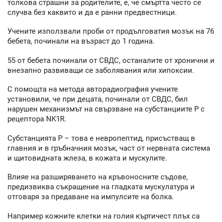
толкова страшни за родителите, е, че смъртта често се
случва без каквито и да е ранни предвестници.
Учените използвали проби от продълговатия мозък на 76
бебета, починали на възраст до 1 година.
55 от бебета починали от СВДС, останалите от хронични и
внезапно развиващи се заболявания или хипоксии.
С помощта на метода авторадиография учените
установили, че при децата, починали от СВДС, бил
нарушен механизмът на свързване на субстанциите Р с
рецептора NK1R.
Субстанцията Р – това е невропептид, присъстващ в
главния и в гръбначния мозък, част от нервната система
и щитовидната жлеза, в кожата и мускулите.
Влияе на разширяването на кръвоносните съдове,
предизвиква съкращение на гладката мускулатура и
отговаря за предаване на импулсите на болка.
Например кожните клетки на голия къртичест плъх са