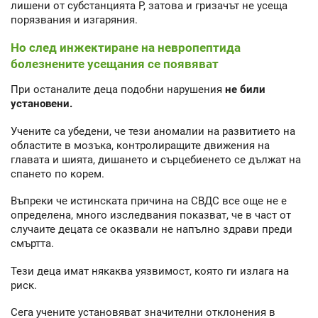
лишени от субстанцията Р, затова и гризачът не усеща
порязвания и изгаряния.
Но след инжектиране на невропептида
болезнените усещания се появяват
При останалите деца подобни нарушения
не били
установени.
Учените са убедени, че тези аномалии на развитието на
областите в мозъка, контролиращите движения на
главата и шията, дишането и сърцебиенето се дължат на
спането по корем.
Въпреки че истинската причина на СВДС все още не е
определена, много изследвания показват, че в част от
случаите децата се оказвали не напълно здрави преди
смъртта.
Тези деца имат някаква уязвимост, която ги излага на
риск.
Сега учените установяват значителни отклонения в