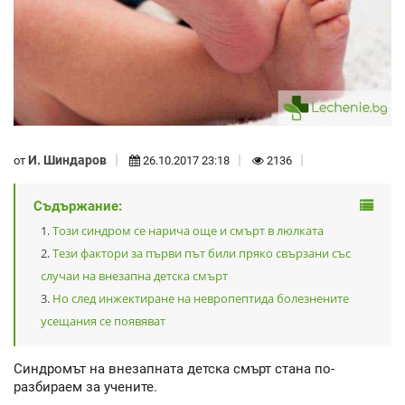
И. Шиндаров
от
26.10.2017 23:18
2136
Съдържание:
Този синдром се нарича още и смърт в люлката
Тези фактори за първи път били пряко свързани със
случаи на внезапна детска смърт
Но след инжектиране на невропептида болезнените
усещания се появяват
Синдромът на внезапната детска смърт стана по-
разбираем за учените.