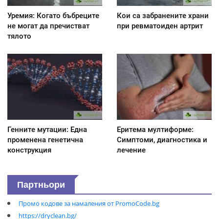
Уремия: Когато бъбреците
Кои са забранените храни
не могат да пречистват
при ревматоиден артрит
тялото
Генните мутации: Една
Еритема мултиформе:
променена генетична
Симптоми, диагностика и
конструкция
лечение
Партньори
Промо кодове за намаления от PromoCode.bg
https://dryclean.bg/