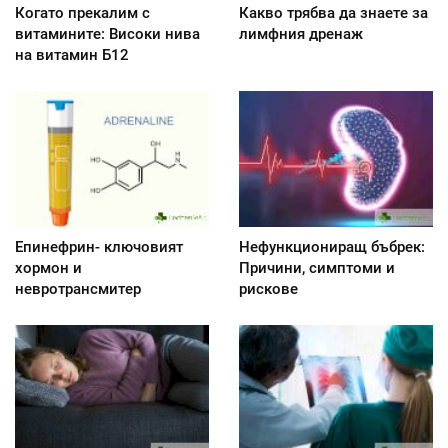
Когато прекалим с
Какво трябва да знаете за
витамините: Високи нива
лимфния дренаж
на витамин Б12
Епинефрин- ключовият
Нефункциониращ бъбрек:
хормон и
Причини, симптоми и
невротрансмитер
рискове