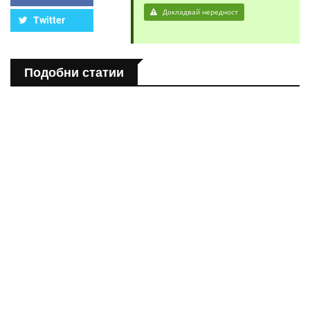
Докладвай нередност
Twitter
Подобни статии
ПОЛЕЗНО
Спастичен колит: Как да разберем, че го имаме
ПОЛЕЗНО