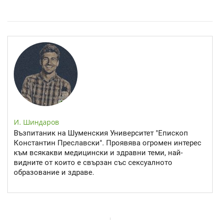
Спастичен колит: Как да разберем, че го имаме
И. Шиндаров
Възпитаник на Шуменския Университет "Епископ
Константин Преславски". Проявява огромен интерес
към всякакви медицински и здравни теми, най-
видните от които е свързан със сексуалното
образование и здраве.