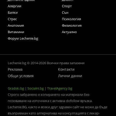
Алергии
Спорт
Билки
Сън
Стрес
Психология
Анатомия
Физиология
Витамини
Актуално
Форум Lechenie.bg
Lechenie.bg © 2014-2026 Всички права запазени
Реклама
Контакти
Общи условия
Лични данни
Gradski.bg
|
Socialni.bg
|
TravelAgency.bg
Строго забранено е копирането на материали без
позоваване на източника с активна dofollow връзка.
Lechenie.BG, както и всеки друг здравен сайт не може да бъде
възприеман като алтернатива на консултацията с лекар-