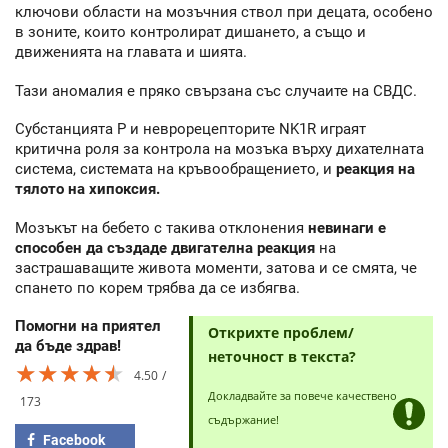
ключови области на мозъчния ствол при децата, особено
в зоните, които контролират дишането, а също и
движенията на главата и шията.
Тази аномалия е пряко свързана със случаите на СВДС.
Субстанцията Р и неврорецепторите NK1R играят
критична роля за контрола на мозъка върху дихателната
система, системата на кръвообращението, и
реакция на
тялото на хипоксия.
Мозъкът на бебето с такива отклонения
невинаги е
способен да създаде двигателна реакция
на
застрашаващите живота моменти, затова и се смята, че
спането по корем трябва да се избягва.
Помогни на приятел
Открихте проблем/
да бъде здрав!
неточност в текста?
★★★★★
★★★★★
★★★★★
4.50
Докладвайте за повече качествено
173
съдържание!
Facebook