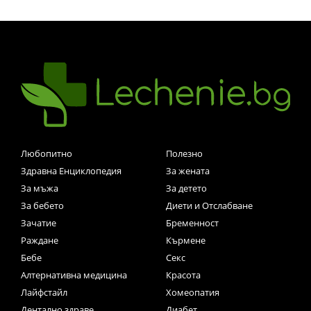
Любопитно
Полезно
Здравна Енциклопедия
За жената
За мъжа
За детето
За бебето
Диети и Отслабване
Зачатие
Бременност
Раждане
Кърмене
Бебе
Секс
Алтернативна медицина
Красота
Лайфстайл
Хомеопатия
Дентално здраве
Диабет