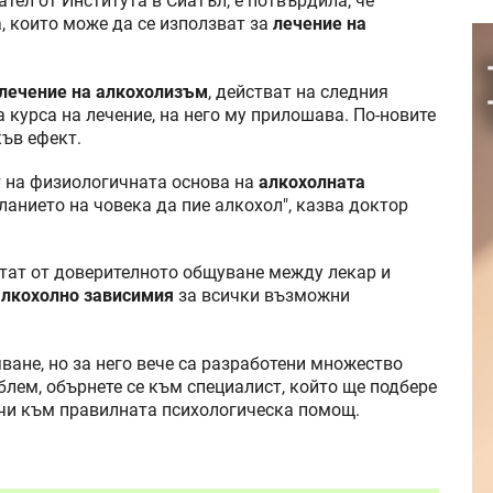
тел от Института в Сиатъл, е потвърдила, че
 които може да се използват за
лечение на
лечение на алкохолизъм
, действат на следния
а курса на лечение, на него му прилошава. По-новите
ъв ефект.
т на физиологичната основа на
алкохолната
еланието на човека да пие алкохол", казва доктор
лтат от доверителното общуване между лекар и
алкохолно зависимия
за всички възможни
ване, но за него вече са разработени множество
лем, обърнете се към специалист, който ще подбере
очи към правилната психологическа помощ.