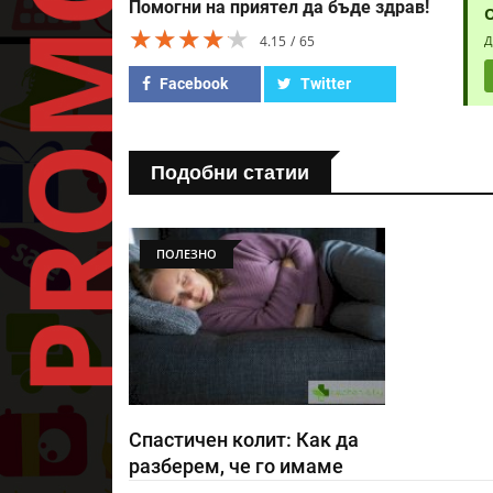
Помогни на приятел да бъде здрав!
★★★★★
★★★★★
★★★★★
4.15
65
Д
Facebook
Twitter
Подобни статии
ПОЛЕЗНО
Спастичен колит: Как да
разберем, че го имаме