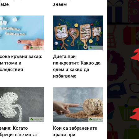
аме
знаем
сока кръвна захар:
Диета при
мптоми и
панкреатит: Kакво да
следствия
ядем и какво да
избягваме
емия: Когато
Кои са забранените
бреците не могат
храни при