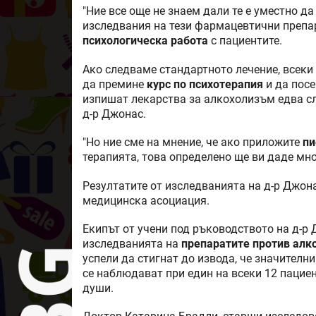
"Ние все още не знаем дали те е уместно д
изследвания на тези фармацевтични препа
психологическа работа
с пациентите.
Ако следваме стандартното лечение, всеки
да премине
курс по психотерапия
и да посе
изпишат лекарства за алкохолизъм едва сле
д-р Джонас.
"Но ние сме на мнение, че ако приложите
пи
терапията, това определено ще ви даде мн
Резултатите от изследванията на д-р Джон
медицинска асоциация.
Екипът от учени под ръководството на д-р 
изследванията на
препаратите против алк
успели да стигнат до извода, че значител
се наблюдават при един на всеки 12 пациен
души.