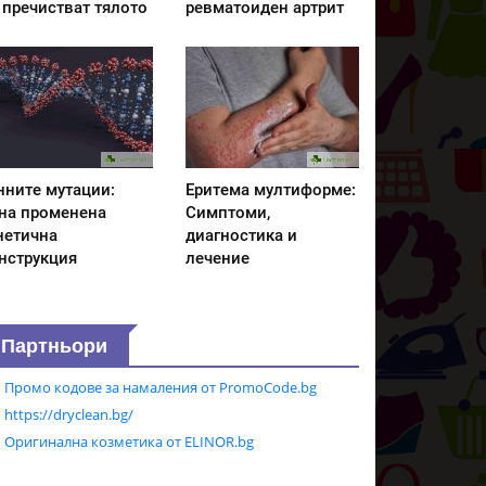
 пречистват тялото
ревматоиден артрит
нните мутации:
Еритема мултиформе:
на променена
Симптоми,
нетична
диагностика и
нструкция
лечение
Партньори
Промо кодове за намаления от PromoCode.bg
https://dryclean.bg/
Оригинална козметика от ELINOR.bg