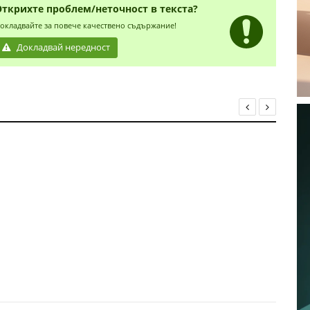
Открихте проблем/неточност в текста?
окладвайте за повече качествено съдържание!
Докладвай нередност