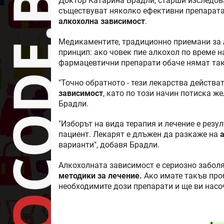
Доктор Катарина Брадли, старши изследова
съществуват няколко ефективни препарата,
алкохолна зависимост
.
Медикаментите, традиционно приемани за
принцип: ако човек пие алкохол по време н
фармацевтични препарати обаче нямат так
"Точно обратното - тези лекарства действа
зависимост
, като по този начин потиска ж
Брадли.
"Изборът на вида терапия и лечение е резу
пациент. Лекарят е длъжен да разкаже на
варианти", добавя Брадли.
Алкохолната зависимост е сериозно заболя
методики за лечение.
Ако имате такъв проб
необходимите дози препарати и ще ви нас