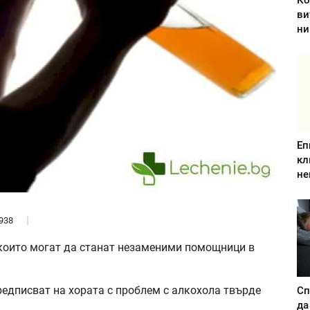
Ко
ви
ни
Еп
кл
не
938
 които могат да станат незаменими помощници в
предписват на хората с проблем с алкохола твърде
Сп
да