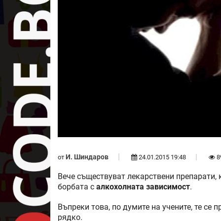
И. Шиндаров
от
24.01.2015 19:48
8
Вече съществуват лекарствени препарати,
борбата с
алкохолната зависимост
.
Въпреки това, по думите на учените, те се 
рядко.