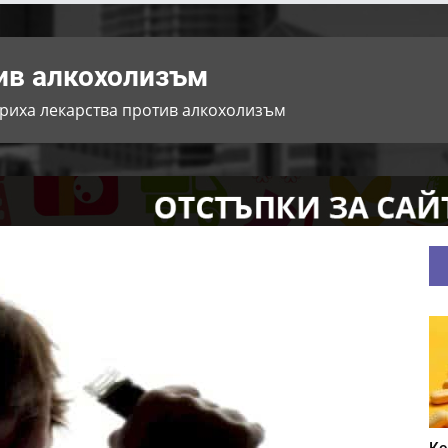
ив алкохолизъм
риха лекарства против алкохолизъм