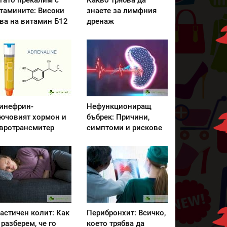
гато прекалим с
Какво трябва да
тамините: Високи
знаете за лимфния
ва на витамин Б12
дренаж
инефрин-
Нефункциониращ
ючовият хормон и
бъбрек: Причини,
вротрансмитер
симптоми и рискове
астичен колит: Как
Перибронхит: Всичко,
 разберем, че го
което трябва да