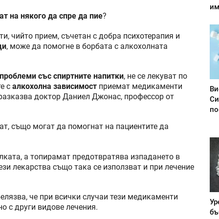
им
ат на някого да спре да пие
?
ти, чийто прием, съчетан с добра психотерапия и
ци
, може да помогне в борбата с алкохолната
проблеми със спиртните напитки
, не се лекуват по
те с
алкохолна зависимост
приемат медикаменти
Ви
, разказва доктор Даниел Джонас, профессор от
Си
по
ат, също могат да помогнат на пациентите да
лката, а топирамат предотвратява изпадането в
ези лекарства също така се използват и при лечение
лязва, че при всички случаи тези медикаменти
Ур
о с други видове лечения.
бъ