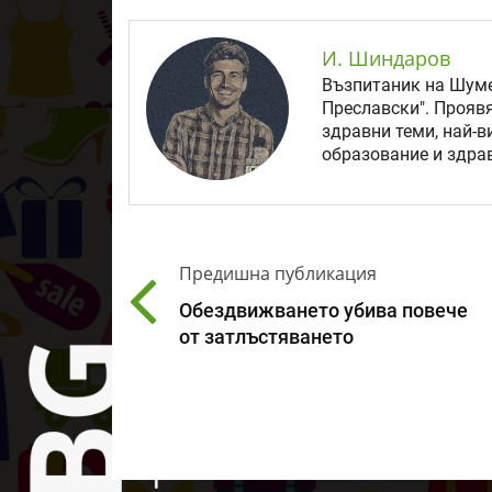
И. Шиндаров
Възпитаник на Шуме
Преславски". Прояв
здравни теми, най-в
образование и здрав
Предишна публикация
Обездвижването убива повече
от затлъстяването