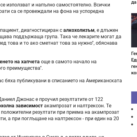
да
а се използват и напълно самостоятелно. Всички
рати са се провеждали на фона на успоредна
 пациент, диагностициран с
алкохолизъм
, е длъжен
щава поддържаща група. Така че лекарите могат да
д това и то ако сметнат това за нужно", обяснава
Ге
Ед
енето на хапчета
още в самото начало на
ге
ого преимущества".
ко
ас бяха публикувани в списанието на Американската
Даниел Джонас е проучил резултатите от 122
охолна зависимост
акампрозат и налтрексон. Те
ни положителни резултати при приема на акампрозат
ти, а при поглъщане на налтрексон - при един на 20