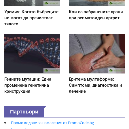
Уремия: Когато бъбреците
Кои са забранените храни
не могат да пречистват
при ревматоиден артрит
тялото
Генните мутации: Една
Еритема мултиформе:
променена генетична
Симптоми, диагностика и
конструкция
лечение
Партньори
Промо кодове за намаления от PromoCode.bg