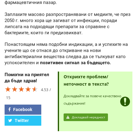
фармацевтичния пазар.
Заплахите масово разпространявани от медиите, че през
2050 г. много хора ще загиват от инфекции, поради
липсата на подходящи препарати за справяне с
бактериите, които ги предизвикват.
Понастоящем няма подобни индикации, а и успехите на
учените що се отнася до откриване на нови
антибактериални вещества следва да се тълкуват като
успокоителен и
позитивен сигнал за бъдещето.
Помогни на приятел
Открихте проблем/
да бъде здрав!
неточност в текста?
★★★★★
★★★★★
★★★★★
4.53
Докладвайте за повече качествено
15
съдържание!
Facebook
Докладвай нередност
Twitter