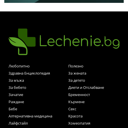
Любопитно
Полезно
Здравна Енциклопедия
За жената
За мъжа
За детето
За бебето
Диети и Отслабване
Зачатие
Бременност
Раждане
Кърмене
Бебе
Секс
Алтернативна медицина
Красота
Лайфстайл
Хомеопатия