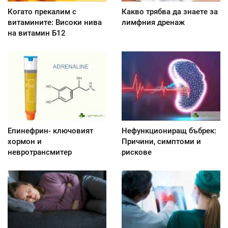
Когато прекалим с
Какво трябва да знаете за
витамините: Високи нива
лимфния дренаж
на витамин Б12
Епинефрин- ключовият
Нефункциониращ бъбрек:
хормон и
Причини, симптоми и
невротрансмитер
рискове