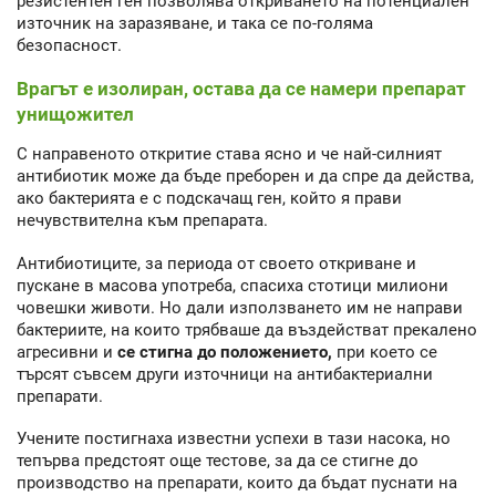
резистентен ген позволява откриването на потенциален
източник на заразяване, и така се по-голяма
безопасност.
Врагът е изолиран, остава да се намери препарат
унищожител
С направеното откритие става ясно и че най-силният
антибиотик може да бъде преборен и да спре да действа,
ако бактерията е с подскачащ ген, който я прави
нечувствителна към препарата.
Антибиотиците, за периода от своето откриване и
пускане в масова употреба, спасиха стотици милиони
човешки животи. Но дали използването им не направи
бактериите, на които трябваше да въздействат прекалено
агресивни и
се стигна до положението,
при което се
търсят съвсем други източници на антибактериални
препарати.
Учените постигнаха известни успехи в тази насока, но
тепърва предстоят още тестове, за да се стигне до
производство на препарати, които да бъдат пуснати на