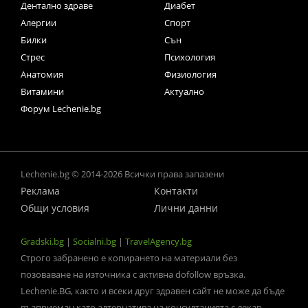
Дентално здраве
Диабет
Алергии
Спорт
Билки
Сън
Стрес
Психология
Анатомия
Физиология
Витамини
Актуално
Форум Lechenie.bg
Lechenie.bg © 2014-2026 Всички права запазени
Реклама
Контакти
Общи условия
Лични данни
Gradski.bg
|
Socialni.bg
|
TravelAgency.bg
Строго забранено е копирането на материали без
позоваване на източника с активна dofollow връзка.
Lechenie.BG, както и всеки друг здравен сайт не може да бъде
възприеман като алтернатива на консултацията с лекар-