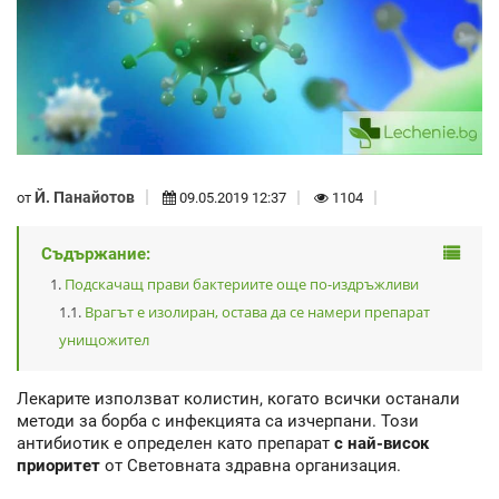
Й. Панайотов
от
09.05.2019 12:37
1104
Съдържание:
Подскачащ прави бактериите още по-издръжливи
Врагът е изолиран, остава да се намери препарат
унищожител
Лекарите използват колистин, когато всички останали
методи за борба с инфекцията са изчерпани. Този
антибиотик е определен като препарат
с най-висок
приоритет
от Световната здравна организация.