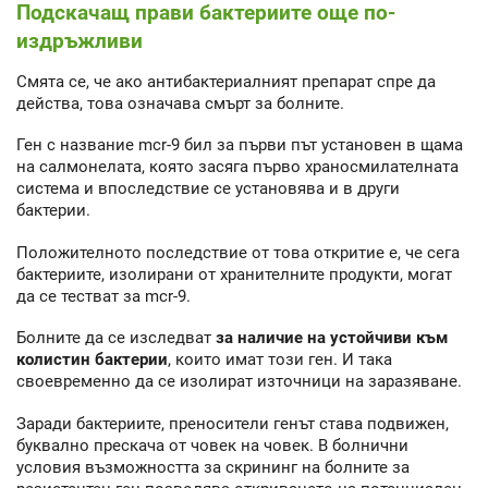
Подскачащ прави бактериите още по-
издръжливи
Смята се, че ако антибактериалният препарат спре да
действа, това означава смърт за болните.
Ген с название mcr-9 бил за първи път установен в щама
на салмонелата, която засяга първо храносмилателната
система и впоследствие се установява и в други
бактерии.
Положителното последствие от това откритие е, че сега
бактериите, изолирани от хранителните продукти, могат
да се тестват за mcr-9.
Болните да се изследват
за наличие на устойчиви към
колистин бактерии
, които имат този ген. И така
своевременно да се изолират източници на заразяване.
Заради бактериите, преносители генът става подвижен,
буквално прескача от човек на човек. В болнични
условия възможността за скрининг на болните за