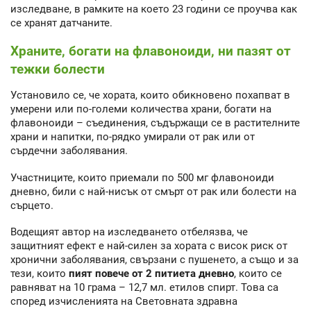
изследване, в рамките на което 23 години се проучва как
се хранят датчаните.
Храните, богати на флавоноиди, ни пазят от
тежки болести
Установило се, че хората, които обикновено похапват в
умерени или по-големи количества храни, богати на
флавоноиди – съединения, съдържащи се в растителните
храни и напитки, по-рядко умирали от рак или от
сърдечни заболявания.
Участниците, които приемали по 500 мг флавоноиди
дневно, били с най-нисък от смърт от рак или болести на
сърцето.
Водещият автор на изследването отбелязва, че
защитният ефект е най-силен за хората с висок риск от
хронични заболявания, свързани с пушенето, а също и за
тези, които
пият повече от 2 питиета дневно
, които се
равняват на 10 грама – 12,7 мл. етилов спирт. Това са
според изчисленията на Световната здравна