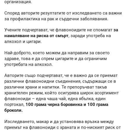
организация.
Според авторите резултатите от изследването са важни
за профилактика на рак и сърдечни заболявания.
Учените подчертават, че флавоноидите не спомагат
за
намаляване на риска от смърт
, заради употреба на
алкохол и цигари.
Най-доброто, което можем да направим за своето
здраве, това е да спрем цигарите и да ограничим
употребата на алкохол.
Авторите също подчертават, че е важно да се приемат
различни флавоноидни съединения, съдържащи се в
различни храни и напитки. Те препоръчват такъв
хранителен режим, който осигурява широк асортимент
флавоноиди – една чаша чай, една ябълка, един
портокал,
100 грама черна боровинка и 100 грама
броколи.
Изследването, макар и да установява връзка между
приемът на флавоноиди с храната и по-ниският риск от