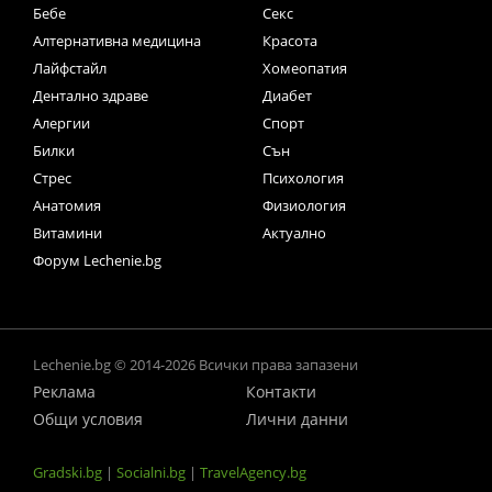
Бебе
Секс
Алтернативна медицина
Красота
Лайфстайл
Хомеопатия
Дентално здраве
Диабет
Алергии
Спорт
Билки
Сън
Стрес
Психология
Анатомия
Физиология
Витамини
Актуално
Форум Lechenie.bg
Lechenie.bg © 2014-2026 Всички права запазени
Реклама
Контакти
Общи условия
Лични данни
Gradski.bg
|
Socialni.bg
|
TravelAgency.bg