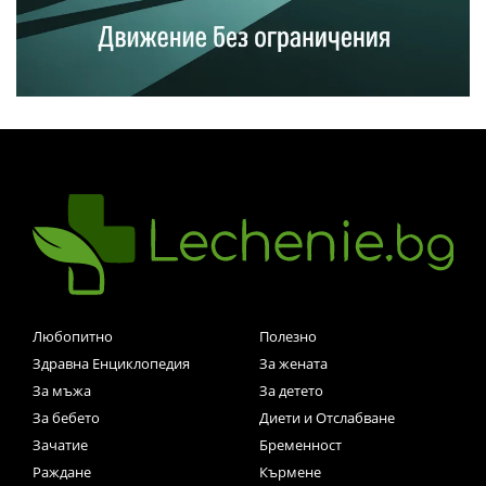
Любопитно
Полезно
Здравна Енциклопедия
За жената
За мъжа
За детето
За бебето
Диети и Отслабване
Зачатие
Бременност
Раждане
Кърмене