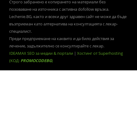
Строго забранено е копирането на материали без
позоваване на източника с активна dofollow връзка.
Lechenie.BG, както и всеки друг здравен сайт не може да бъде
възприеман като алтернатива на консултацията с лекар-
специалист.
Преди предприемане на каквито и да било действия за
лечение, задължително се консултирайте с лекар.
IDEAMAX SEO за медии & портали
|
Хостинг от Superhosting
(КОД:
PROMOCODEBG
)