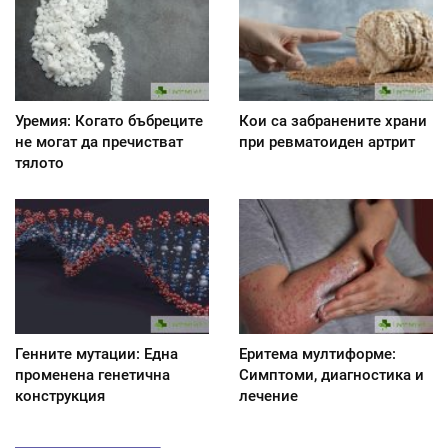
Уремия: Когато бъбреците
Кои са забранените храни
не могат да пречистват
при ревматоиден артрит
тялото
Генните мутации: Една
Еритема мултиформе:
променена генетична
Симптоми, диагностика и
конструкция
лечение