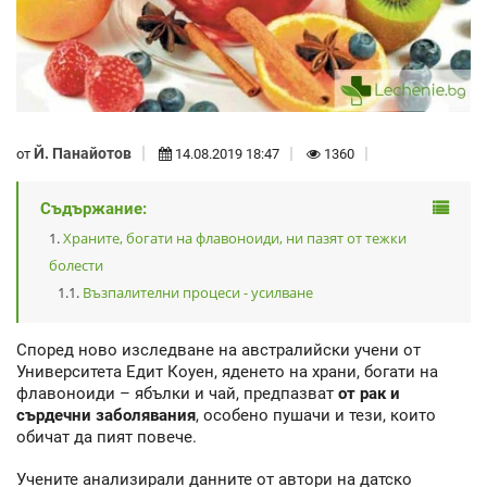
Й. Панайотов
от
14.08.2019 18:47
1360
Съдържание:
Храните, богати на флавоноиди, ни пазят от тежки
болести
Възпалителни процеси - усилване
Според ново изследване на австралийски учени от
Университета Едит Коуен, яденето на храни, богати на
флавоноиди – ябълки и чай, предпазват
от рак и
сърдечни заболявания
, особено пушачи и тези, които
обичат да пият повече.
Учените анализирали данните от автори на датско