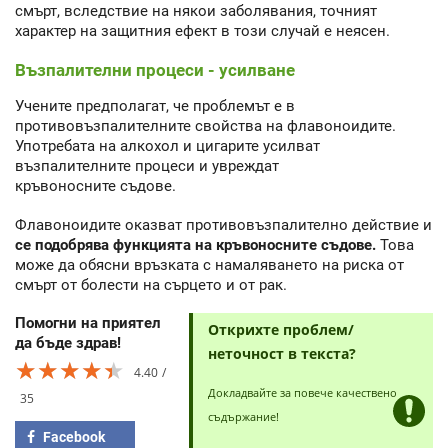
смърт, вследствие на някои заболявания, точният
характер на защитния ефект в този случай е неясен.
Възпалителни процеси - усилване
Учените предполагат, че проблемът е в
противовъзпалителните свойства на флавоноидите.
Употребата на алкохол и цигарите усилват
възпалителните процеси и увреждат
кръвоносните съдове.
Флавоноидите оказват противовъзпалително действие и
се подобрява функцията на кръвоносните съдове.
Това
може да обясни връзката с намаляването на риска от
смърт от болести на сърцето и от рак.
Помогни на приятел
Открихте проблем/
да бъде здрав!
неточност в текста?
★★★★★
★★★★★
★★★★★
4.40
Докладвайте за повече качествено
35
съдържание!
Facebook