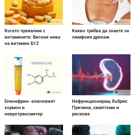
Когато прекалим с
Какво трябва да знаете за
витамините: Високи нива
лимфния дренаж
на витамин Б12
Епинефрин- ключовият
Нефункциониращ бъбрек:
хормон и
Причини, симптоми и
невротрансмитер
рискове