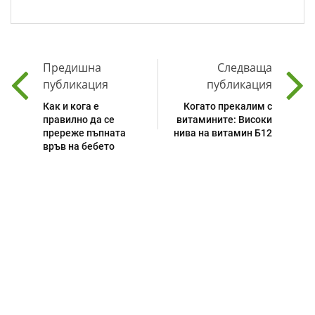
Предишна
Следваща
публикация
публикация
Как и кога е
Когато прекалим с
правилно да се
витамините: Високи
пререже пъпната
нива на витамин Б12
връв на бебето