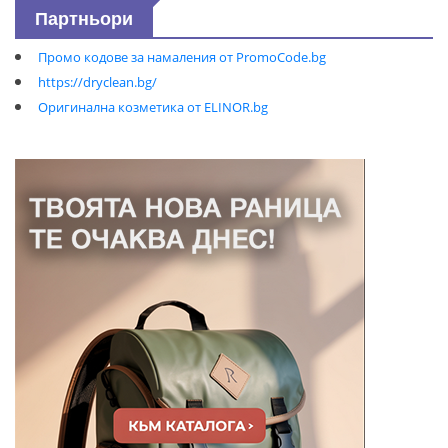
Партньори
Промо кодове за намаления от PromoCode.bg
https://dryclean.bg/
Оригинална козметика от ELINOR.bg