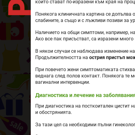
които стават по-изразени към края на проц
Понякога клиничната картина се допълва о
слабините, а също и с лъжливи позиви за у
Наличието на общи симптоми, например, на т
Ако все пак присъстват, са изразени много 
В някои случаи се наблюдава изменение на 
Продължителността на
острия пристъп мо
При повечето жени симптоматиката стихва 
веднага след полов контакт. Понякога те 
вагинални интервенции.
Диагностика и лечение на заболявани
При диагностика на посткоитален цистит н
и обострянията.
За тази цел са необходими пълни гинеколог