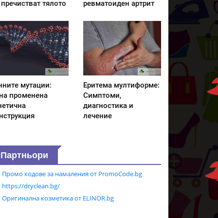
 пречистват тялото
ревматоиден артрит
нните мутации:
Еритема мултиформе:
на променена
Симптоми,
нетична
диагностика и
нструкция
лечение
Партньори
Промо кодове за намаления от PromoCode.bg
https://dryclean.bg/
Оригинална козметика от ELINOR.bg