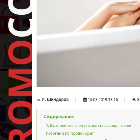
И. Шиндаров
от
15.03.2019 18:15
3
Съдържание:
Възпаление след интимна наслада - какви
патогени го провокират