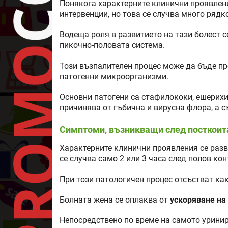
Понякога характерните клинични проявлен
интервенции, но това се случва много рядк
Водеща роля в развитието на тази болест 
пикочно-половата система.
Този възпалителен процес може да бъде пре
патогенни микроорганизми.
Основни патогени са стафилококи, ешерихия
причинява от гъбична и вирусна флора, а 
Симптоми, възникващи след посткоит
Характерните клинични проявления се раз
се случва само 2 или 3 часа след полов кон
При този патологичен процес отсъстват ка
Болната жена се оплаква от
ускоряване на
Непосредствено по време на самото уринир