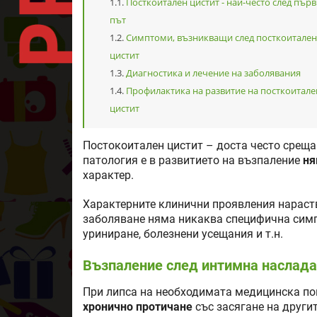
Посткоитален цистит - най-често след пър
път
Симптоми, възникващи след посткоитален
цистит
Диагностика и лечение на заболявания
Профилактика на развитие на посткоитале
цистит
Постокоитален цистит – доста често среща
патология е в развитието на възпаление
ня
характер.
Характерните клинични проявления нарас
заболяване няма никаква специфична симп
уриниране, болезнени усещания и т.н.
Възпаление след интимна наслада 
При липса на необходимата медицинска п
хронично протичане
със засягане на други