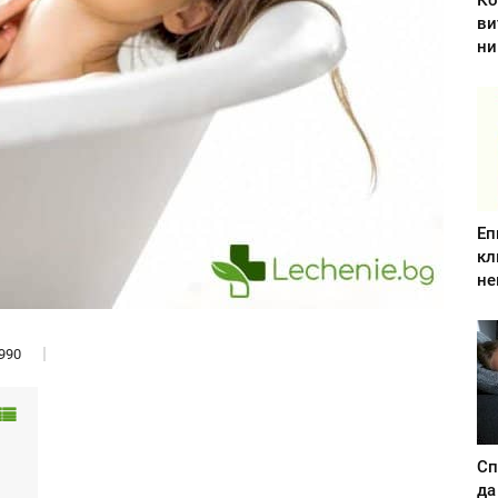
Ко
ви
ни
Еп
кл
не
990
Сп
да