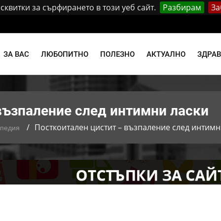
квитки за сърфирането в този уеб сайт.
Разбирам
За
и
ЗА ВАС
ЛЮБОПИТНО
ПОЛЕЗНО
АКТУАЛНО
ЗДРА
възпаление след интимни ласки
Посткоитален цистит – възпаление след интимн
опедия