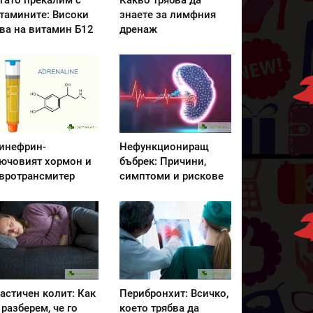
гато прекалим с
Какво трябва да
тамините: Високи
знаете за лимфния
ва на витамин Б12
дренаж
инефрин-
Нефункциониращ
ючовият хормон и
бъбрек: Причини,
вротрансмитер
симптоми и рискове
астичен колит: Как
Перибронхит: Всичко,
 разберем, че го
което трябва да