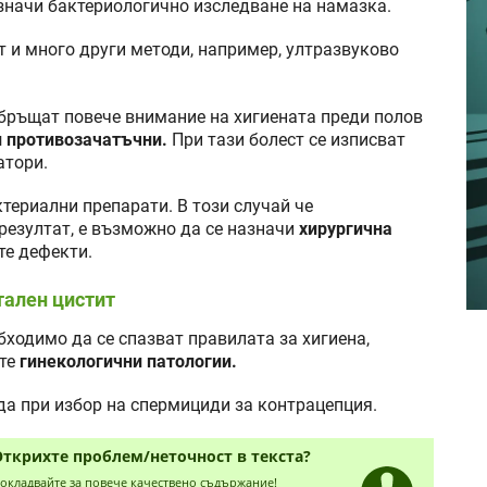
азначи бактериологично изследване на намазка.
т и много други методи, например, ултразвуково
обръщат повече внимание на хигиената преди полов
и противозачатъчни.
При тази болест се изписват
атори.
териални препарати. В този случай че
резултат, е възможно да се назначи
хирургична
те дефекти.
тален цистит
бходимо да се спазват правилата за хигиена,
те
гинекологични патологии.
а при избор на спермициди за контрацепция.
Открихте проблем/неточност в текста?
окладвайте за повече качествено съдържание!