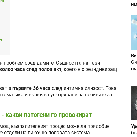
вия
им
н
Ви
Си
н проблем сред дамите. Същността на тази
по
колко часа след полов акт
, което е с рецидивиращ
тват
в първите 36 часа
след интимна близост. Това
томатика и включва ускоряване на позивите за
- какви патогени го провокират
Ур
омощ възпалителният процес може да придобие
бъ
те отдели на пикочно-половата система.