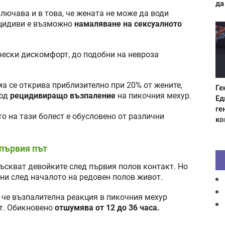
да
лючава и в това, че жената не може да води
ецидиви е възможно
намаляване на сексуалното
чески дискомфорт, до подобни на невроза
а се открива приблизително при 20% от жените,
Ге
вод
рецидивиращо възпаление
на пикочния мехур.
Ед
ге
о на тази болест е обусловено от различни
ко
 първия път
лъскват девойките след първия полов контакт. Но
ни след началото на редовен полов живот.
, че възпалителна реакция в пикочния мехур
ст. Обикновено
отшумява от 12 до 36 часа.