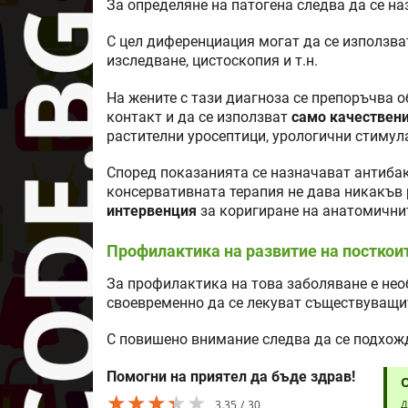
За определяне на патогена следва да се н
С цел диференциация могат да се използва
изследване, цистоскопия и т.н.
На жените с тази диагноза се препоръчва 
контакт и да се използват
само качествен
растителни уросептици, урологични стимул
Според показанията се назначават антибак
консервативната терапия не дава никакъв 
интервенция
за коригиране на анатомични
Профилактика на развитие на посткои
За профилактика на това заболяване е нео
своевременно да се лекуват съществуващи
С повишено внимание следва да се подхожд
Помогни на приятел да бъде здрав!
★★★★★
★★★★★
★★★★★
3.35
30
Д