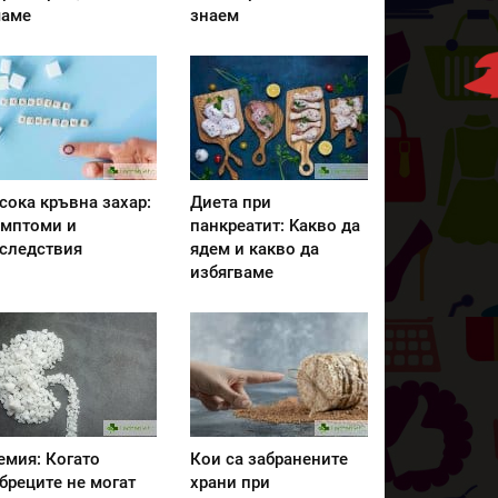
аме
знаем
сока кръвна захар:
Диета при
мптоми и
панкреатит: Kакво да
следствия
ядем и какво да
избягваме
емия: Когато
Кои са забранените
бреците не могат
храни при