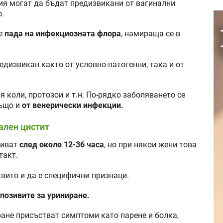
ия могат да бъдат предизвикани от вагинални
о.
се
пада на инфекциозната флора
, намираща се в
дизвикан както от условно-патогенни, така и от
 коли, протозои и т.н. По-рядко заболяването се
също и
от венерически инфекции.
ален цистит
виват
след около 12-36 часа
, но при някои жени това
такт.
квито и да е специфични признаци.
 позивите за уриниране.
ане присъстват симптоми като парене и болка,