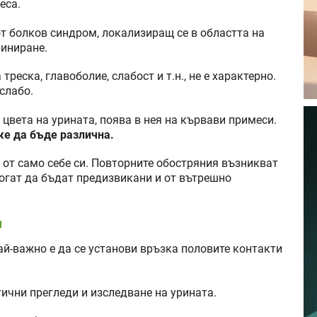
еса.
т болков синдром, локализиращ се в областта на
риниране.
реска, главоболие, слабост и т.н., не е характерно.
слабо.
цвета на урината, поява в нея на кървави примеси.
же да бъде различна.
от само себе си. Повторните обостряния възникват
могат да бъдат предизвикани и от вътрешно
я
ай-важно е да се установи връзка половите контакти
ични прегледи и изследване на урината.