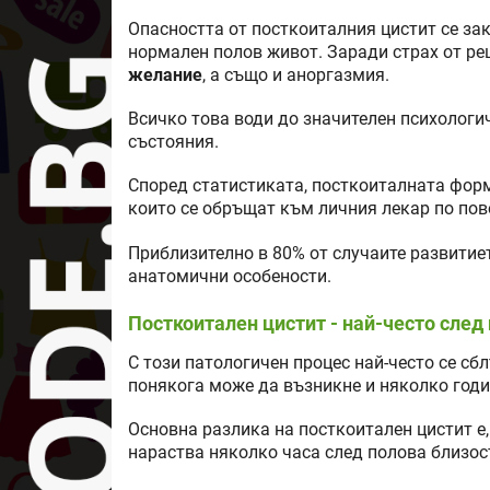
Опасността от посткоиталния цистит се зак
нормален полов живот. Заради страх от р
желание
, а също и аноргазмия.
Всичко това води до значителен психологи
състояния.
Според статистиката, посткоиталната форм
които се обръщат към личния лекар по по
Приблизително в 80% от случаите развитиет
анатомични особености.
Посткоитален цистит - най-често след
С този патологичен процес най-често се сб
понякога може да възникне и няколко годи
Основна разлика на посткоитален цистит е
нараства няколко часа след полова близо