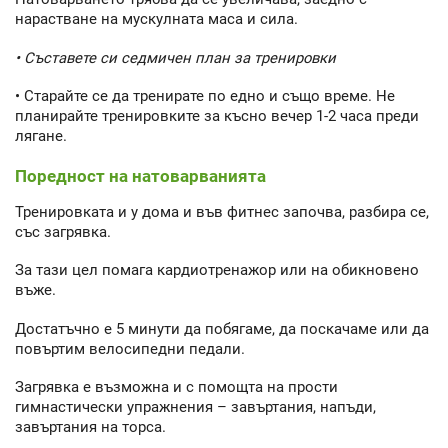
нарастване на мускулната маса и сила.
• Съставете си седмичен план за тренировки
• Старайте се да тренирате по едно и също време. Не
планирайте тренировките за късно вечер 1-2 часа преди
лягане.
Поредност на натоварванията
Тренировката и у дома и във фитнес започва, разбира се,
със загрявка.
За тази цел помага кардиотренажор или на обикновено
въже.
Достатъчно е 5 минути да побягаме, да поскачаме или да
повъртим велосипедни педали.
Загрявка е възможна и с помощта на прости
гимнастически упражнения – завъртания, напъди,
завъртания на торса.