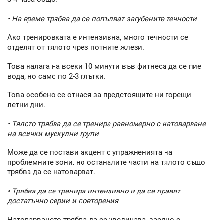
• На време трябва да се попълват загубените течности
Ако тренировката е интензивна, много течности се
отделят от тялото чрез потните жлези.
Това налага на всеки 10 минути във фитнеса да се пие
вода, но само по 2-3 глътки.
Това особено се отнася за предстоящите ни горещи
летни дни.
• Тялото трябва да се тренира равномерно с натоварване
на всички мускулни групи
Може да се постави акцент с упражненията на
проблемните зони, но останалите части на тялото също
трябва да се натоварват.
• Трябва да се тренира интензивно и да се правят
достатъчно серии и повторения
Натоварването трябва да се увеличава, заедно с