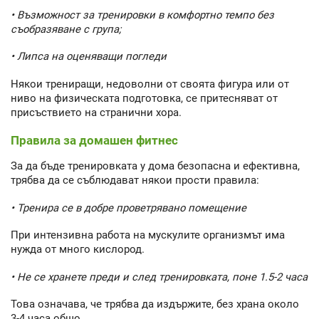
• Възможност за тренировки в комфортно темпо без
съобразяване с група;
• Липса на оценяващи погледи
Някои трениращи, недоволни от своята фигура или от
ниво на физическата подготовка, се притесняват от
присъствието на странични хора.
Правила за домашен фитнес
За да бъде тренировката у дома безопасна и ефективна,
трябва да се съблюдават някои прости правила:
• Тренира се в добре проветрявано помещение
При интензивна работа на мускулите организмът има
нужда от много кислород.
• Не се хранете преди и след тренировката, поне 1.5-2 часа
Това означава, че трябва да издържите, без храна около
3-4 часа общо.