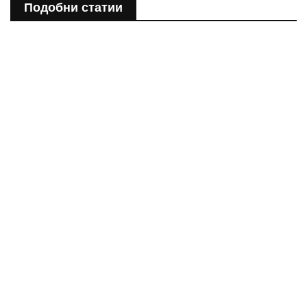
Подобни статии
ПОЛЕЗНО
Спастичен колит: Как да разберем, че го имаме
ПОЛЕЗНО