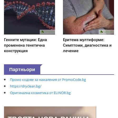
Генните мутации: Една
Еритема мултиформе:
променена генетична
Симптоми, диагностика и
конструкция
лечение
Партньори
Промо кодове за намаления от PromoCode.bg
https://dryclean.bg/
Оригинална козметика от ELINOR.bg