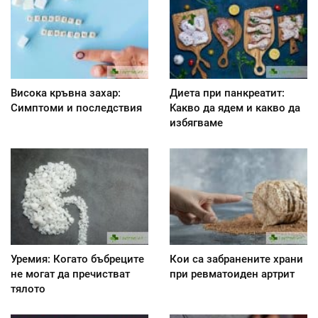
Висока кръвна захар:
Диета при панкреатит:
Симптоми и последствия
Kакво да ядем и какво да
избягваме
Уремия: Когато бъбреците
Кои са забранените храни
не могат да пречистват
при ревматоиден артрит
тялото