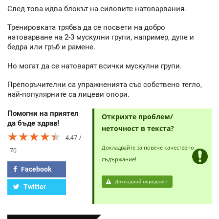
След това идва блокът на силовите натоварвания.
Тренировката трябва да се посвети на добро
натоварване на 2-3 мускулни групи, например, дупе и
бедра или гръб и рамене.
Но могат да се натоварят всички мускулни групи.
Препоръчителни са упражненията със собствено тегло,
най-популярните са лицеви опори.
Помогни на приятел
Открихте проблем/
да бъде здрав!
неточност в текста?
★★★★★
★★★★★
★★★★★
4.47
Докладвайте за повече качествено
70
съдържание!
Facebook
Докладвай нередност
Twitter