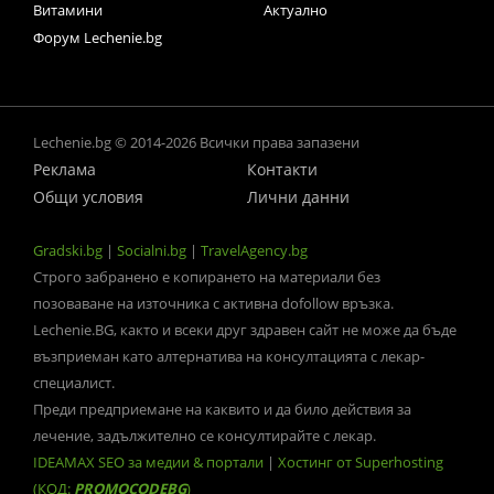
Витамини
Актуално
Форум Lechenie.bg
Lechenie.bg © 2014-2026 Всички права запазени
Реклама
Контакти
Общи условия
Лични данни
Gradski.bg
|
Socialni.bg
|
TravelAgency.bg
Строго забранено е копирането на материали без
позоваване на източника с активна dofollow връзка.
Lechenie.BG, както и всеки друг здравен сайт не може да бъде
възприеман като алтернатива на консултацията с лекар-
специалист.
Преди предприемане на каквито и да било действия за
лечение, задължително се консултирайте с лекар.
IDEAMAX SEO за медии & портали
|
Хостинг от Superhosting
(КОД:
PROMOCODEBG
)