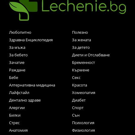
Любопитно
Полезно
Здравна Енциклопедия
За жената
За мъжа
За детето
За бебето
Диети и Отслабване
Зачатие
Бременност
Раждане
Кърмене
Бебе
Секс
Алтернативна медицина
Красота
Лайфстайл
Хомеопатия
Дентално здраве
Диабет
Алергии
Спорт
Билки
Сън
Стрес
Психология
Анатомия
Физиология