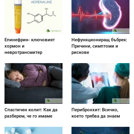
Епинефрин- ключовият
Нефункциониращ бъбрек:
хормон и
Причини, симптоми и
невротрансмитер
рискове
Спастичен колит: Как да
Перибронхит: Всичко,
разберем, че го имаме
което трябва да знаем