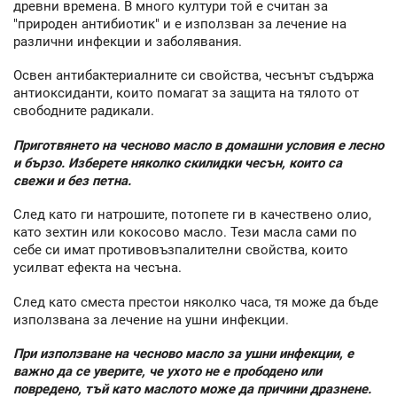
древни времена. В много култури той е считан за
"природен антибиотик" и е използван за лечение на
различни инфекции и заболявания.
Освен антибактериалните си свойства, чесънът съдържа
антиоксиданти, които помагат за защита на тялото от
свободните радикали.
Приготвянето на чесново масло в домашни условия е лесно
и бързо. Изберете няколко скилидки чесън, които са
свежи и без петна.
След като ги натрошите, потопете ги в качествено олио,
като зехтин или кокосово масло. Тези масла сами по
себе си имат противовъзпалителни свойства, които
усилват ефекта на чесъна.
След като сместа престои няколко часа, тя може да бъде
използвана за лечение на ушни инфекции.
При използване на чесново масло за ушни инфекции, е
важно да се уверите, че ухото не е прободено или
повредено, тъй като маслото може да причини дразнене.