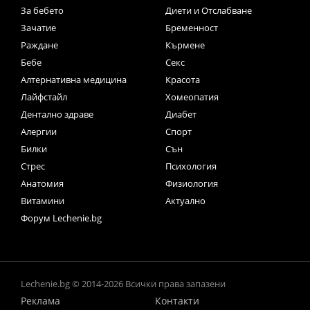
За бебето
Диети и Отслабване
Зачатие
Бременност
Раждане
Кърмене
Бебе
Секс
Алтернативна медицина
Красота
Лайфстайл
Хомеопатия
Дентално здраве
Диабет
Алергии
Спорт
Билки
Сън
Стрес
Психология
Анатомия
Физиология
Витамини
Актуално
Форум Lechenie.bg
Lechenie.bg © 2014-2026 Всички права запазени
Реклама
Контакти