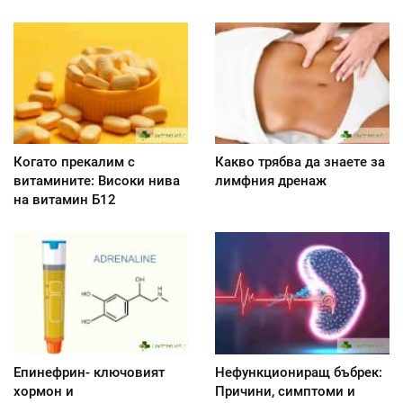
Когато прекалим с
Какво трябва да знаете за
витамините: Високи нива
лимфния дренаж
на витамин Б12
Епинефрин- ключовият
Нефункциониращ бъбрек:
хормон и
Причини, симптоми и