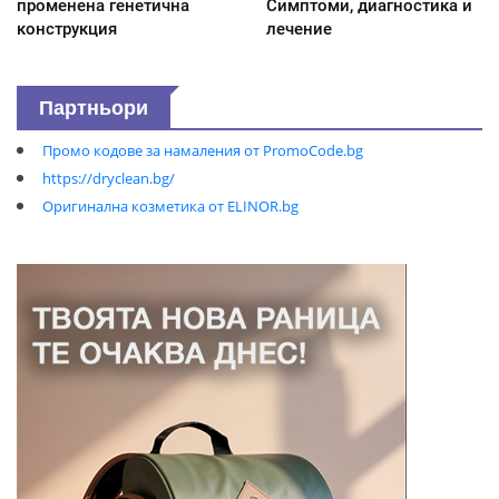
променена генетична
Симптоми, диагностика и
конструкция
лечение
Партньори
Промо кодове за намаления от PromoCode.bg
https://dryclean.bg/
Оригинална козметика от ELINOR.bg