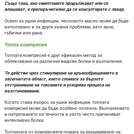
Също така, ако симптомите продължават или се
влошават, е препоръчително да се консултирате с лекар.
Освен за ушни инфекции, чесновото масло може да бъде
използвано и за други кожни проблеми, като акне,
гъбички или рани.
Топла компресия
Топлата компресия е друг ефикасен метод за
облекчаване на различни видове болки и възпаления.
Тя действа чрез стимулиране на кръвообращението в
засегнатата област, което спомага за бързото
отстраняване на токсините и ускорява процеса на
възстановяване.
Когато става въпрос за ушни инфекции, топлата
компресия може да бъде особено полезна. Възпалението
и натрупването на течности в ухото често причиняват
интензивна болка.
Топлината от компресията помага за разширяване на