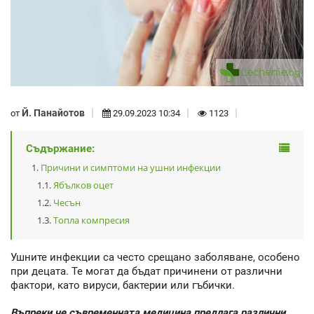
Й. Панайотов
от
29.09.2023 10:34
1123
Съдържание:
Причини и симптоми на ушни инфекции
Ябълков оцет
Чесън
Топла компресия
Ушните инфекции са често срещано заболяване, особено
при децата. Те могат да бъдат причинени от различни
фактори, като вируси, бактерии или гъбички.
Въпреки че съвременната медицина предлага различни