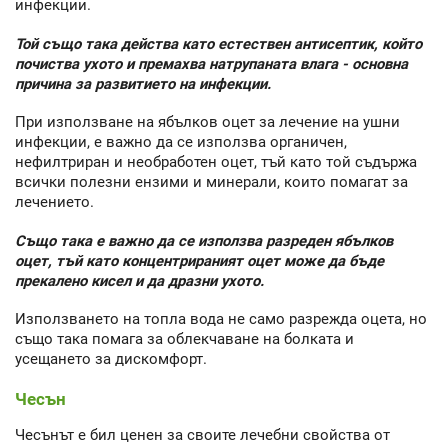
инфекции.
Той също така действа като естествен антисептик, който
почиства ухото и премахва натрупаната влага - основна
причина за развитието на инфекции.
При използване на ябълков оцет за лечение на ушни
инфекции, е важно да се използва органичен,
нефилтриран и необработен оцет, тъй като той съдържа
всички полезни ензими и минерали, които помагат за
лечението.
Също така е важно да се използва разреден ябълков
оцет, тъй като концентрираният оцет може да бъде
прекалено кисел и да дразни ухото.
Използването на топла вода не само разрежда оцета, но
също така помага за облекчаване на болката и
усещането за дискомфорт.
Чесън
Чесънът е бил ценен за своите лечебни свойства от