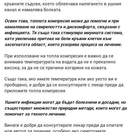
кръвните съдове, което облекчава налягането в ушния
канал и намалява болката.
Освен това, топлата компресия може да помогне и при
намаляване на свирепостта и дискомфорта, свързани с
инфекцията. Тя също така стимулира имунната система,
като увеличава притока на бели кръвни клетки към
засегнатата област, което ускорява процеса на лечение.
При използване на топла компресия е важно да се
внимава температурата на водата да не е прекалено
висока, за да не се причини изгаряне на кожата.
Също така, ако имате температура или ако ухото ви е
прободено, е добре да се консултирате с лекар преди да
приложите топла компресия.
Ушните инфекции могат да бъдат болезнени и досадни, но
съществуват множество природни методи, които могат да
помогнат за тяхното лечение.
Винаги е добре да консултирате лекар преди да опитате
нов метод за лечение, особено ако симптомите