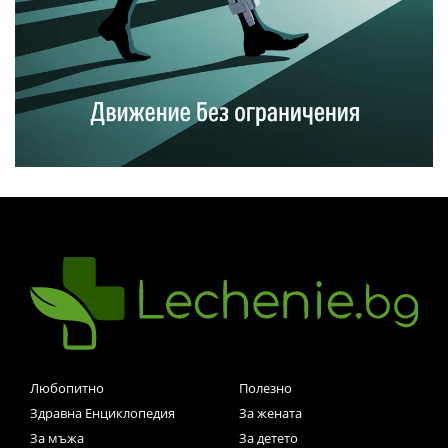
Любопитно
Полезно
Здравна Енциклопедия
За жената
За мъжа
За детето