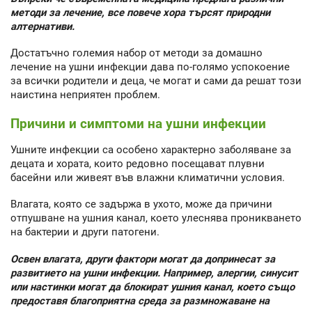
методи за лечение, все повече хора търсят природни
алтернативи.
Достатъчно големия набор от методи за домашно
лечение на ушни инфекции дава по-голямо успокоение
за всички родители и деца, че могат и сами да решат този
наистина неприятен проблем.
Причини и симптоми на ушни инфекции
Ушните инфекции са особено характерно заболяване за
децата и хората, които редовно посещават плувни
басейни или живеят във влажни климатични условия.
Влагата, която се задържа в ухото, може да причини
отпушване на ушния канал, което улеснява проникването
на бактерии и други патогени.
Освен влагата, други фактори могат да допринесат за
развитието на ушни инфекции. Например, алергии, синусит
или настинки могат да блокират ушния канал, което също
предоставя благоприятна среда за размножаване на