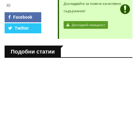
Докладвайте за повече качествено
30
съдържание!
Facebook
Докладвай нередност
Twitter
Подобни статии
ЗДРАВНА ЕНЦИКЛОПЕДИЯ