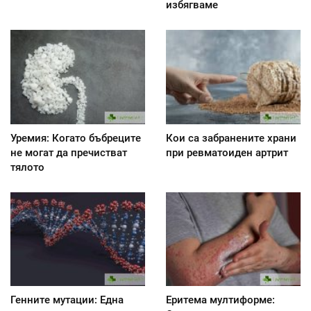
избягваме
Уремия: Когато бъбреците
Кои са забранените храни
не могат да пречистват
при ревматоиден артрит
тялото
Генните мутации: Една
Еритема мултиформе: