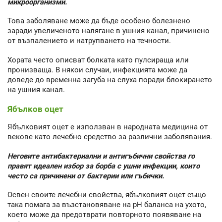
микроорганизми.
Това заболяване може да бъде особено болезнено
заради увеличеното налягане в ушния канал, причинено
от възпалението и натрупването на течности.
Хората често описват болката като пулсираща или
пронизваща. В някои случаи, инфекцията може да
доведе до временна загуба на слуха поради блокирането
на ушния канал.
Ябълков оцет
Ябълковият оцет е използван в народната медицина от
векове като лечебно средство за различни заболявания.
Неговите антибактериални и антигъбични свойства го
правят идеален избор за борба с ушни инфекции, които
често са причинени от бактерии или гъбички.
Освен своите лечебни свойства, ябълковият оцет също
така помага за възстановяване на pH баланса на ухото,
което може да предотврати повторното появяване на