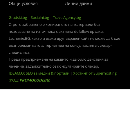
Общи условия
Лични данни
Gradski.bg
|
Socialni.bg
|
TravelAgency.bg
Строго забранено е копирането на материали без
позоваване на източника с активна dofollow връзка.
Lechenie.BG, както и всеки друг здравен сайт не може да бъде
възприеман като алтернатива на консултацията с лекар-
специалист.
Преди предприемане на каквито и да било действия за
лечение, задължително се консултирайте с лекар.
IDEAMAX SEO за медии & портали
|
Хостинг от Superhosting
(КОД:
PROMOCODEBG
)