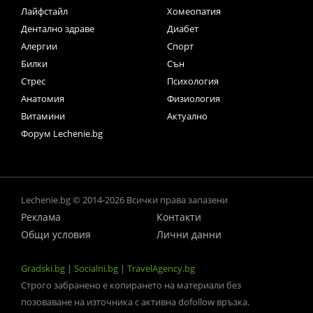
Лайфстайл
Хомеопатия
Дентално здраве
Диабет
Алергии
Спорт
Билки
Сън
Стрес
Психология
Анатомия
Физиология
Витамини
Актуално
Форум Lechenie.bg
Lechenie.bg © 2014-2026 Всички права запазени
Реклама
Контакти
Общи условия
Лични данни
Gradski.bg
|
Socialni.bg
|
TravelAgency.bg
Строго забранено е копирането на материали без
позоваване на източника с активна dofollow връзка.