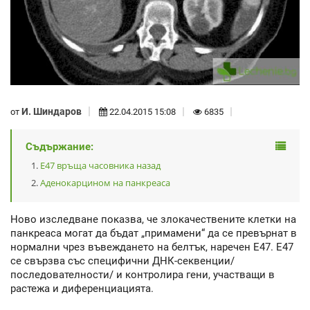
И. Шиндаров
от
22.04.2015 15:08
6835
Съдържание:
Е47 връща часовника назад
Аденокарцином на панкреаса
Ново изследване показва, че злокачествените клетки на
панкреаса могат да бъдат „примамени“ да се превърнат в
нормални чрез въвеждането на белтък, наречен Е47. Е47
се свързва със специфични ДНК-секвенции/
последователности/ и контролира гени, участващи в
растежа и диференциацията.