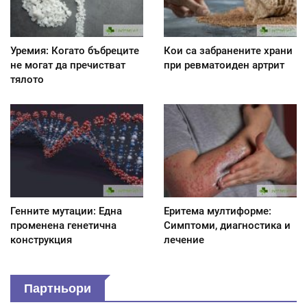
Уремия: Когато бъбреците
Кои са забранените храни
не могат да пречистват
при ревматоиден артрит
тялото
Генните мутации: Една
Еритема мултиформе:
променена генетична
Симптоми, диагностика и
конструкция
лечение
Партньори