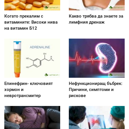
Когато прекалим с
Какво трябва да знаете за
витамините: Високи нива
лимфния дренаж
на витамин Б12
Епинефрин- ключовият
Нефункциониращ бъбрек:
хормон и
Причини, симптоми и
невротрансмитер
рискове