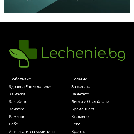
Любопитно
Полезно
Здравна Енциклопедия
За жената
За мъжа
За детето
За бебето
Диети и Отслабване
Зачатие
Бременност
Раждане
Кърмене
Бебе
Секс
Алтернативна медицина
Красота