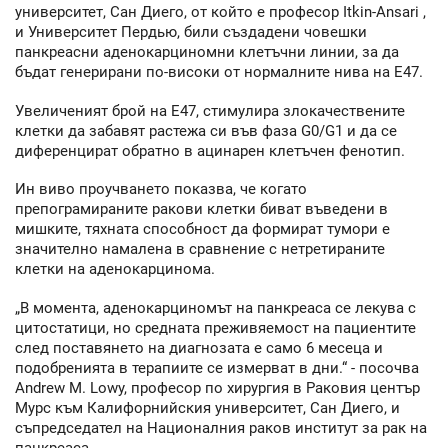
университет, Сан Диего, от който е професор Itkin-Ansari ,
и Университет Пердью, били създадени човешки
панкреасни аденокарциномни клетъчни линии, за да
бъдат генерирани по-високи от нормалните нива на Е47.
Увеличеният брой на Е47, стимулира злокачествените
клетки да забавят растежа си във фаза G0/G1 и да се
диференцират обратно в ацинарен клетъчен фенотип.
Ин виво проучването показва, че когато
препограмираните ракови клетки биват въведени в
мишките, тяхната способност да формират тумори е
значително намалена в сравнение с нетретираните
клетки на аденокарцинома.
„В момента, аденокарциномът на панкреаса се лекува с
цитостатици, но средната преживяемост на пациентите
след поставянето на диагнозата е само 6 месеца и
подобренията в терапиите се измерват в дни.“ - посочва
Andrew M. Lowy, професор по хирургия в Раковия център
Мурс към Калифорнийския университет, Сан Диего, и
съпредседател на Националния раков институт за рак на
панкреаса.