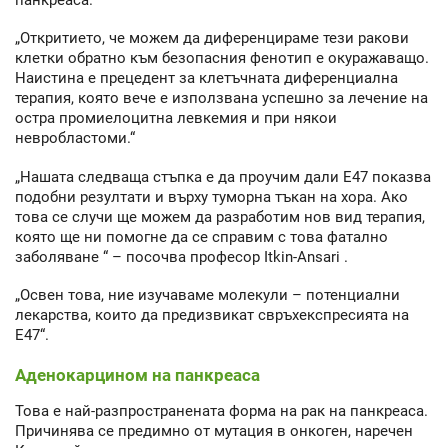
„Откритието, че можем да диференцираме тези ракови
клетки обратно към безопасния фенотип е окуражаващо.
Наистина е прецедент за клетъчната диференциална
терапия, която вече е използвана успешно за лечение на
остра промиелоцитна левкемия и при някои
невробластоми.“
„Нашата следваща стъпка е да проучим дали Е47 показва
подобни резултати и върху туморна тъкан на хора. Ако
това се случи ще можем да разработим нов вид терапия,
която ще ни помогне да се справим с това фатално
заболяване “ – посочва професор Itkin-Ansari .
„Освен това, ние изучаваме молекули – потенциални
лекарства, които да предизвикат свръхекспресията на
Е47“.
Аденокарцином на панкреаса
Това е най-разпространената форма на рак на панкреаса.
Причинява се предимно от мутация в онкоген, наречен