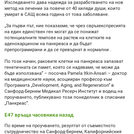
Изследването дава надежда за разработването на нов
метод на лечение за повече от 40 хиляди души, които
умират в САЩ всяка година от това заболяване.
„За първи път, ние показахме, че чрез свръхекспресията
на един единствен ген могат да се понижат
потенциалните темпове на растеж на клетките на
аденокарцином на панкреаса и да бъдат
препрограмирани и да се превърнат в нормални .
По този начин, раковите клетки на панкреаса запазват
генетичната си памет, която се надяваме, че може да
бъде използвана“ – посочва Pamela Itkin-Ansari – доктор
на медицинските науки, асоцииран професор към
Програмата „Development, Aging, and Regeneration“ в
Санфорд-Бернем Медикал Ресерч Институт и водещ на
проучването, публикувано този понеделник в списание
„Панкреас“.
Е47 връща часовника назад
По време на проучването, резултат от съвместното
сътрудничество на Санфорд-Бернем, Калифорнийския