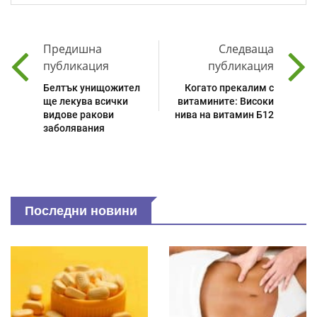
Предишна
Следваща
публикация
публикация
Белтък унищожител
Когато прекалим с
ще лекува всички
витамините: Високи
видове ракови
нива на витамин Б12
заболявания
Последни новини