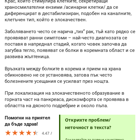
Крас, който стимулира клетките, секретиращи
храносмилателни ензими /асинарни клетки/ да се
диференцират в дестабилизиран, подобен на каналните,
клетъчен тип, който е злокачествен.
Заболяването често се нарича „тих“ рак, тъй като рядко се
проявяват ранни симптоми – най-често диагнозата се
поставя в напреднал стадий, когато човек започва да
загубва тегло, появяват се болки в коремната област и се
развива жълтеница.
Връзката между болките в корема и прием на храна
обикновено не се установява, затова пък често
болезнените усещания се усилват през нощта.
При локализация на злокачественото образувание в
горната част на панкреаса, дискомфорта се проявява в
областта на дясното подребрие и около пъпа.
Помогни на приятел
Открихте проблем/
да бъде здрав!
неточност в текста?
★★★★★
★★★★★
★★★★★
4.47
Докладвайте за повече качествено