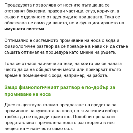
Процедурата позволява от носните пътища да се
отстранят бактерии, прахови частици, слуз, корички, а
също и отделяното от аденоидите при децата. Така се
облекчава не само дишането, но и функционирането на
имунната система
.
Оптимално е системното промиване на носа с вода и
физиологичен разтвор да се превърне в навик и да стане
същата оптимална процедура като миене на ръцете.
Това се отнася най-вече за тези, на които им се налага
често да са на обществени места или прекарват дълго
време в помещения с хора, например, на работа.
Защо физиологичният разтвор е по-добър за
промиване на носа
Днес съществува голямо предлагане на средства за
промиване на кухината на носа, но към техния избор
трябва да се подходи грамотно. Подобни препарати
представляват пречистена вода с разтворени в нея
вещества – най-често само сол.