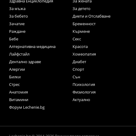
Здравна Енциклопедия
За жената
За мъжа
За детето
За бебето
Диети и Отслабване
Зачатие
Бременност
Раждане
Кърмене
Бебе
Секс
Алтернативна медицина
Красота
Лайфстайл
Хомеопатия
Дентално здраве
Диабет
Алергии
Спорт
Билки
Сън
Стрес
Психология
Анатомия
Физиология
Витамини
Актуално
Форум Lechenie.bg