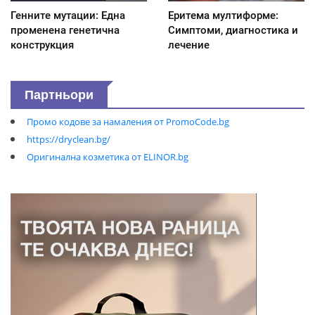
Генните мутации: Една
Еритема мултиформе:
променена генетична
Симптоми, диагностика и
конструкция
лечение
Партньори
Промо кодове за намаления от PromoCode.bg
https://dryclean.bg/
Оригинална козметика от ELINOR.bg