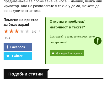
предназначен за промиване на носа – чайник, лейка или
иригатор. Ако не разполагате с такъв у дома, можете да
си закупите от аптека.
Помогни на приятел
Открихте проблем/
да бъде здрав!
неточност в текста?
★★★★★
★★★★★
★★★★★
3.01
Докладвайте за повече качествено
103
съдържание!
Facebook
Докладвай нередност
Twitter
Подобни статии
ПОЛЕЗНО