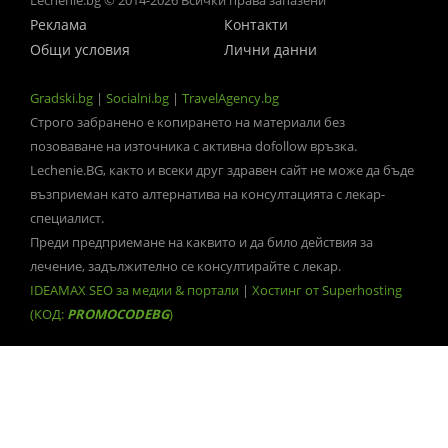
Lechenie.bg © 2014-2026 Всички права запазени
Реклама
Контакти
Общи условия
Лични данни
Gradski.bg
|
Socialni.bg
|
TravelAgency.bg
Строго забранено е копирането на материали без
позоваване на източника с активна dofollow връзка.
Lechenie.BG, както и всеки друг здравен сайт не може да бъде
възприеман като алтернатива на консултацията с лекар-
специалист.
Преди предприемане на каквито и да било действия за
лечение, задължително се консултирайте с лекар.
IDEAMAX SEO за медии & портали
|
Хостинг от Superhosting
(КОД:
PROMOCODEBG
)