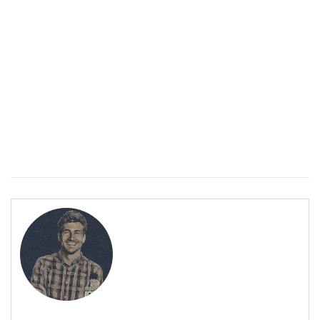
ПОЛЕЗНО
Спастичен колит: Как да разберем, че го имаме