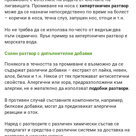
лигавицата. Промиване на носа с
хипертоничен разтвор
може да се назначи непосредствено по време на болест
– корички в носа, течна слуз, запушен нос, отоци и т.н.
Но не трябва да се използва по-често от веднъж-два
пъти седмично. Ярък пример за хипертоничен разтвор е
морската вода.
Солен разтвор с допълнителни добавки
Понякога в течността за промиване е възможно да се
съдържат различни добавки – екстракт от лайка, невен,
алое, билки и т.н. Някои от тях притежават антисептични
свойства. Алергични или хора, предразположени към
алергии, не е желателно да използват
подобни разтвори
.
В противен случай съставните компоненти, например,
билкови добавки, могат да предизвикат алергични
реакции и оток.
Наред с разтворите с различен химически състав се
предлагат и средства с различни системи за доставка на