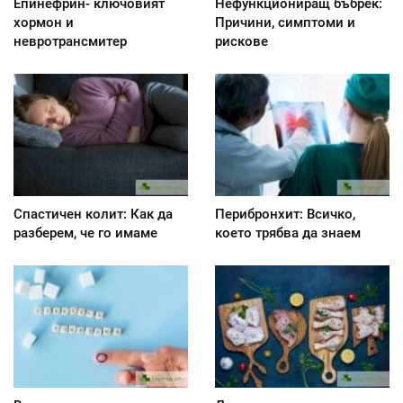
Епинефрин- ключовият
Нефункциониращ бъбрек:
хормон и
Причини, симптоми и
невротрансмитер
рискове
Спастичен колит: Как да
Перибронхит: Всичко,
разберем, че го имаме
което трябва да знаем