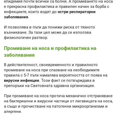
епидемия почти всички са болни. А промиването на носа
е прекрасна профилактика и правилен начин за борба с
инфекциите, които водят до
остри респираторни
заболявания
.
И позволява в пъти да понижи риска от тяхното
възникване. За тази цел може да се използва
физиологичен разтвор.
Промиване на носа и профилактика на
заболявания
В действителност, своевременното и правилното
промиване на носа при спазване на необходимите
правила с 5-7 пъти намалява вероятността от поява на
вирусни инфекции
. Този факт се потвърждава в
препоръки на Световната здравна организация.
При промиване на носа протича механично отстраняване
на бактериални и вирусни частици от лигавицата на носа,
а също и прочистване на патогенни микроорганизми и
алергени.