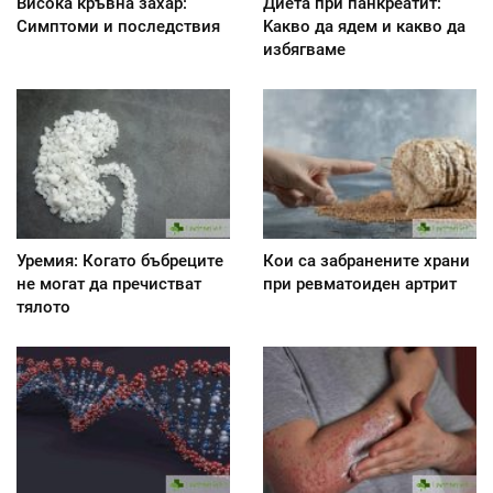
Висока кръвна захар:
Диета при панкреатит:
Симптоми и последствия
Kакво да ядем и какво да
избягваме
Уремия: Когато бъбреците
Кои са забранените храни
не могат да пречистват
при ревматоиден артрит
тялото