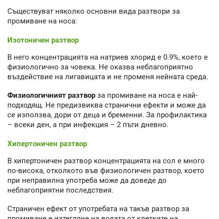
Съществуват няколко основни вида разтвори за
промиване на носа:
Изотоничен разтвор
В него концентрацията на натриев хлорид е 0.9%, което е
физиологично за човека. Не оказва неблагоприятно
въздействие на лигавицата и не променя нейната среда.
Физиологичният разтвор
за промиване на носа е най-
подходящ. Не предизвиква странични ефекти и може да
се използва, дори от деца и бременни. За профилактика
– всеки ден, а при инфекция – 2 пъти дневно.
Хипертоничен разтвор
В хипертоничен разтвор концентрацията на сол е много
по-висока, отколкото във физиологичен разтвор, което
при неправилна употреба може да доведе до
неблагоприятни последствия.
Страничен ефект от употребата на такъв разтвор за
промиване е изтегляне на водата от клетките на