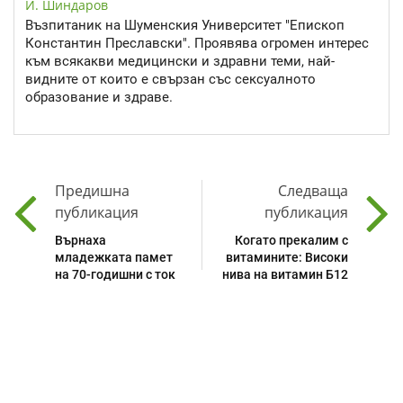
И. Шиндаров
Възпитаник на Шуменския Университет "Епископ
Константин Преславски". Проявява огромен интерес
към всякакви медицински и здравни теми, най-
видните от които е свързан със сексуалното
образование и здраве.
Предишна
Следваща
публикация
публикация
Върнаха
Когато прекалим с
младежката памет
витамините: Високи
на 70-годишни с ток
нива на витамин Б12