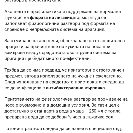
разтвора в носната кухина.
Ако целта е профилактика и поддържане на нормална
функция на
флората на лигавицата
, могат да се
използват физиологични разтвори под формата на
спрейове с непрекъсната система на иригация.
За отмиване на алергени, облекчаване на възпалителен
процес и за прочистване на кухината на носа при
замърсен въздух средствата със струйна система за
иригация ще бъдат много по-ефективни.
Трябва да се има предвид, че иригаторът е строго личен
предмет, затова използването на чужд е нежелателно.
След използване на средството приставката следва да
се дезинфекцира с
антибактериална кърпичка
.
Приготвянето на физиологичен разтвор за промиване на
носа е възможно и в домашни условия. За тази цел е
достатъчно в стандартна водна чаша – 250 мл с топла
преварена вода да се добави ½ чаена лъжичка сол.
Готовият разтвор следва да се налее в специален съд,