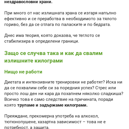
нездравословни храни.
При много от нас излишната храна се изгаря напълно
ефективно и се преработва в необходимото за тялото
гориво, без да се отлага по паласките и по бедрата.
Днес има теория, която доказва, че теглото се
стабилизира в определени граници.
Защо се случва така и как да свалим
излишните килограми
Нищо не работи
Диетата и интензивните тренировки не работят? Иска ни
да се похвалим себе си за поредния успех? Стрес или
просто лош ден ни кара да похапнем няколко сладкиша?
Всичко това е само следствие на причината, поради
която
трупаме и задържаме килограми.
Преяждане, прекомерна употреба на алкохол,
тютюнопушене, хазартна зависимост – това не е
потребност, а защита.