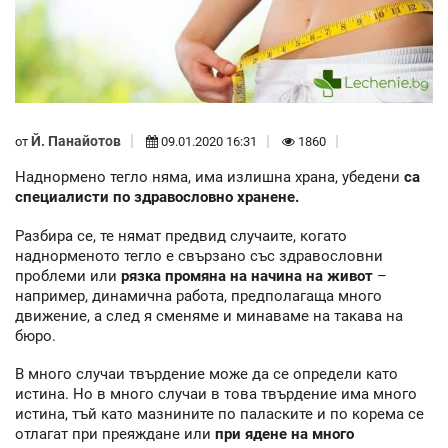
Й. Панайотов
от
09.01.2020 16:31
1860
Наднормено тегло няма, има излишна храна, убедени
са
специалисти по здравословно хранене.
Разбира се, те нямат предвид случаите, когато
наднорменото тегло е свързано със здравословни
проблеми или
рязка промяна на начина на живот
–
например, динамична работа, предполагаща много
движение, а след я сменяме и минаваме на такава на
бюро.
В много случаи твърдение може да се определи като
истина. Но в много случаи в това твърдение има много
истина, тъй като мазнините по паласките и по корема се
отлагат при преяждане или
при ядене на много