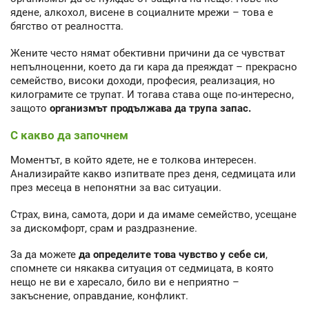
ядене, алкохол, висене в социалните мрежи – това е
бягство от реалността.
Жените често нямат обективни причини да се чувстват
непълноценни, което да ги кара да преяждат – прекрасно
семейство, високи доходи, професия, реализация, но
килограмите се трупат. И тогава става още по-интересно,
защото
организмът продължава да трупа запас.
С какво да започнем
Моментът, в който ядете, не е толкова интересен.
Анализирайте какво изпитвате през деня, седмицата или
през месеца в непонятни за вас ситуации.
Страх, вина, самота, дори и да имаме семейство, усещане
за дискомфорт, срам и раздразнение.
За да можете
да определите това чувство у себе си
,
спомнете си някаква ситуация от седмицата, в която
нещо не ви е харесало, било ви е неприятно –
закъснение, оправдание, конфликт.