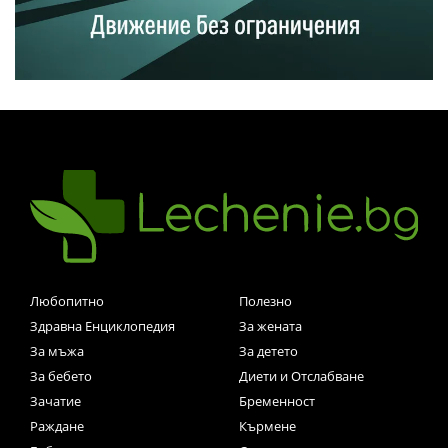
Любопитно
Полезно
Здравна Енциклопедия
За жената
За мъжа
За детето
За бебето
Диети и Отслабване
Зачатие
Бременност
Раждане
Кърмене