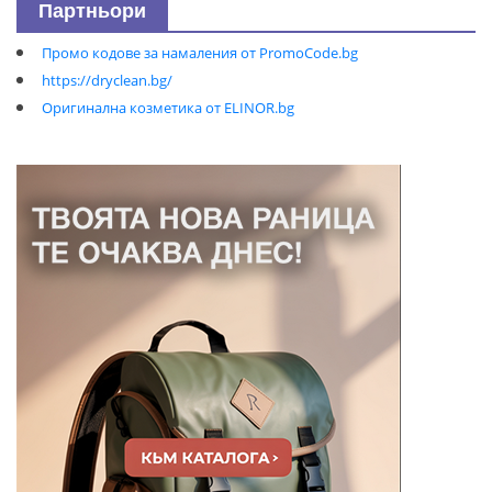
Партньори
Промо кодове за намаления от PromoCode.bg
https://dryclean.bg/
Оригинална козметика от ELINOR.bg