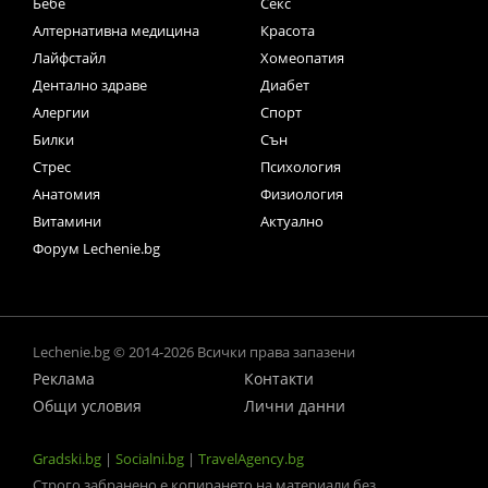
Бебе
Секс
Алтернативна медицина
Красота
Лайфстайл
Хомеопатия
Дентално здраве
Диабет
Алергии
Спорт
Билки
Сън
Стрес
Психология
Анатомия
Физиология
Витамини
Актуално
Форум Lechenie.bg
Lechenie.bg © 2014-2026 Всички права запазени
Реклама
Контакти
Общи условия
Лични данни
Gradski.bg
|
Socialni.bg
|
TravelAgency.bg
Строго забранено е копирането на материали без