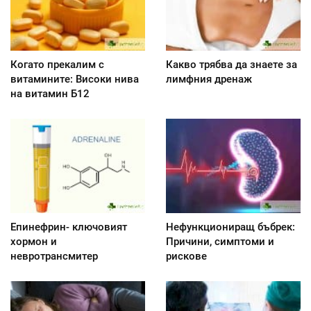
Когато прекалим с
Какво трябва да знаете за
витамините: Високи нива
лимфния дренаж
на витамин Б12
Епинефрин- ключовият
Нефункциониращ бъбрек:
хормон и
Причини, симптоми и
невротрансмитер
рискове