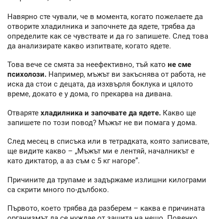
Навярно сте чували, че в момента, когато пожелаете да
отворите хладилника и започнете да ядете, трябва да
определите как се чувствате и да го запишете. След това
да анализирате какво изпитвате, когато ядете.
Това вече се смята за неефективно, тъй като
не сме
психолози.
Например, мъжът ви закъснява от работа, не
иска да стои с децата, да изхвърля боклука и цялото
време, докато е у дома, го прекарва на дивана.
Отваряте
хладилника и започвате да ядете.
Какво ще
запишете по този повод? Мъжът не ви помага у дома.
След месец в списъка или в тетрадката, която записвате,
ще видите какво – „Мъжът ми е лентяй, началникът е
като диктатор, а аз съм с 5 кг нагоре”.
Причините да трупаме и задържаме излишни килограми
са скрити много по-дълбоко.
Първото, което трябва да разберем – каква е причината
организмът да се нуждае от защита на нещо. Повечко