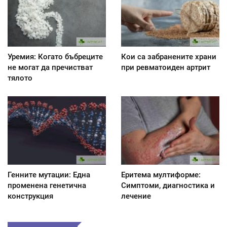
Уремия: Когато бъбреците
Кои са забранените храни
не могат да пречистват
при ревматоиден артрит
тялото
Генните мутации: Една
Еритема мултиформе:
променена генетична
Симптоми, диагностика и
конструкция
лечение