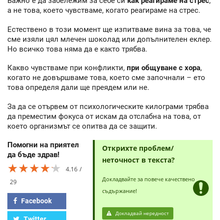
Важно е да забележим за себе си
как реагираме на стрес
,
а не това, което чувстваме, когато реагираме на стрес.
Естествено в този момент ще изпитваме вина за това, че
сме изяли цял млечен шоколад или допълнителен еклер.
Но всичко това няма да е както трябва.
Какво чувстваме при конфликти,
при общуване с хора
,
когато не довършваме това, което сме започнали – ето
това определя дали ще преядем или не.
За да се отървем от психологическите килограми трябва
да преместим фокуса от искам да отслабна на това, от
което организмът се опитва да се защити.
Помогни на приятел
Открихте проблем/
да бъде здрав!
неточност в текста?
★★★★★
★★★★★
★★★★★
4.16
Докладвайте за повече качествено
29
съдържание!
Facebook
Докладвай нередност
Twitter