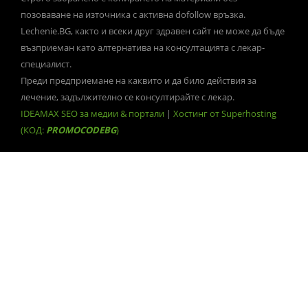
позоваване на източника с активна dofollow връзка.
Lechenie.BG, както и всеки друг здравен сайт не може да бъде
възприеман като алтернатива на консултацията с лекар-
специалист.
Преди предприемане на каквито и да било действия за
лечение, задължително се консултирайте с лекар.
IDEAMAX SEO за медии & портали
|
Хостинг от Superhosting
(КОД:
PROMOCODEBG
)