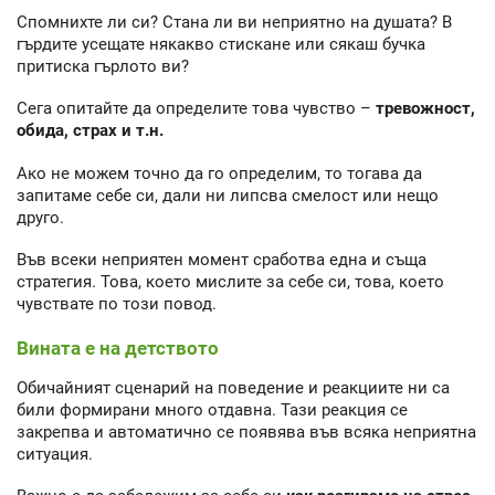
Спомнихте ли си? Стана ли ви неприятно на душата? В
гърдите усещате някакво стискане или сякаш бучка
притиска гърлото ви?
Сега опитайте да определите това чувство –
тревожност,
обида, страх и т.н.
Ако не можем точно да го определим, то тогава да
запитаме себе си, дали ни липсва смелост или нещо
друго.
Във всеки неприятен момент сработва една и съща
стратегия. Това, което мислите за себе си, това, което
чувствате по този повод.
Вината е на детството
Обичайният сценарий на поведение и реакциите ни са
били формирани много отдавна. Тази реакция се
закрепва и автоматично се появява във всяка неприятна
ситуация.