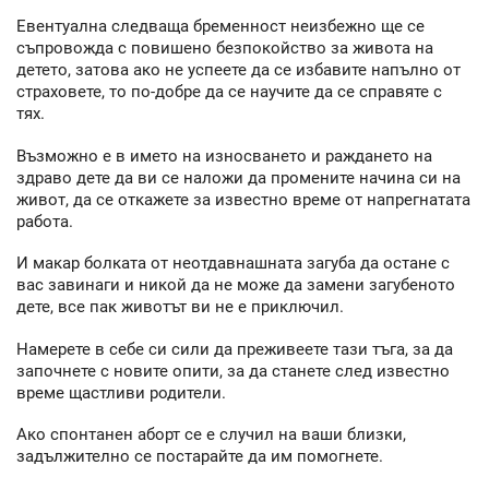
Евентуална следваща бременност неизбежно ще се
съпровожда с повишено безпокойство за живота на
детето, затова ако не успеете да се избавите напълно от
страховете, то по-добре да се научите да се справяте с
тях.
Възможно е в името на износването и раждането на
здраво дете да ви се наложи да промените начина си на
живот, да се откажете за известно време от напрегнатата
работа.
И макар болката от неотдавнашната загуба да остане с
вас завинаги и никой да не може да замени загубеното
дете, все пак животът ви не е приключил.
Намерете в себе си сили да преживеете тази тъга, за да
започнете с новите опити, за да станете след известно
време щастливи родители.
Ако спонтанен аборт се е случил на ваши близки,
задължително се постарайте да им помогнете.