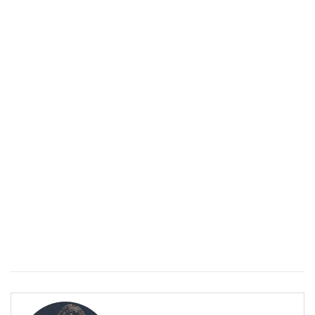
Спастичен колит: Как да разберем, че го имаме
ПОЛЕЗНО
Спастичен колит: Как да разберем, че го имаме