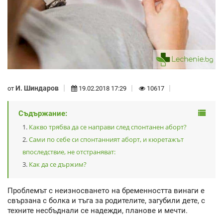
И. Шиндаров
от
19.02.2018 17:29
10617
Съдържание:
Какво трябва да се направи след спонтанен аборт?
Сами по себе си спонтанният аборт, и кюретажът
впоследствие, не отстраняват:
Как да се държим?
Проблемът с неизносването на бременността винаги е
свързана с болка и тъга за родителите, загубили дете, с
техните несбъднали се надежди, планове и мечти.