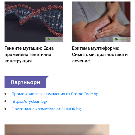
Генните мутации: Една
Еритема мултиформе:
променена генетична
Симптоми, диагностика и
конструкция
лечение
Партньори
Промо кодове за намаления от PromoCode.bg
https://dryclean.bg/
Оригинална козметика от ELINOR.bg