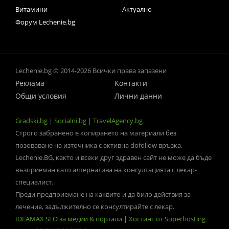
Витамини
Актуално
Форум Lechenie.bg
Lechenie.bg © 2014-2026 Всички права запазени
Реклама
Контакти
Общи условия
Лични данни
Gradski.bg
|
Socialni.bg
|
TravelAgency.bg
Строго забранено е копирането на материали без
позоваване на източника с активна dofollow връзка.
Lechenie.BG, както и всеки друг здравен сайт не може да бъде
възприеман като алтернатива на консултацията с лекар-
специалист.
Преди предприемане на каквито и да било действия за
лечение, задължително се консултирайте с лекар.
IDEAMAX SEO за медии & портали
|
Хостинг от Superhosting