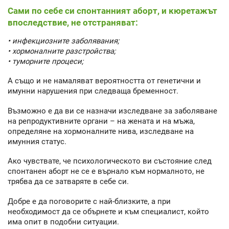
Сами по себе си спонтанният аборт, и кюретажът
впоследствие, не отстраняват:
• инфекциозните заболявания;
• хормоналните разстройства;
• туморните процеси;
А също и не намаляват вероятността от генетични и
имунни нарушения при следваща бременност.
Възможно е да ви се назначи изследване за заболяване
на репродуктивните органи – на жената и на мъжа,
определяне на хормоналните нива, изследване на
имунния статус.
Ако чувствате, че психологическото ви състояние след
спонтанен аборт не се е върнало към нормалното, не
трябва да се затваряте в себе си.
Добре е да поговорите с най-близките, а при
необходимост да се обърнете и към специалист, който
има опит в подобни ситуации.