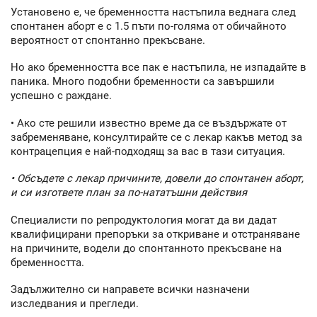
Установено е, че бременността настъпила веднага след
спонтанен аборт е с 1.5 пъти по-голяма от обичайното
вероятност от спонтанно прекъсване.
Но ако бременността все пак е настъпила, не изпадайте в
паника. Много подобни бременности са завършили
успешно с раждане.
• Ако сте решили известно време да се въздържате от
забременяване, консултирайте се с лекар какъв метод за
контрацепция е най-подходящ за вас в тази ситуация.
• Обсъдете с лекар причините, довели до спонтанен аборт,
и си изгответе план за по-нататъшни действия
Специалисти по репродуктология могат да ви дадат
квалифицирани препоръки за откриване и отстраняване
на причините, водели до спонтанното прекъсване на
бременността.
Задължително си направете всички назначени
изследвания и прегледи.