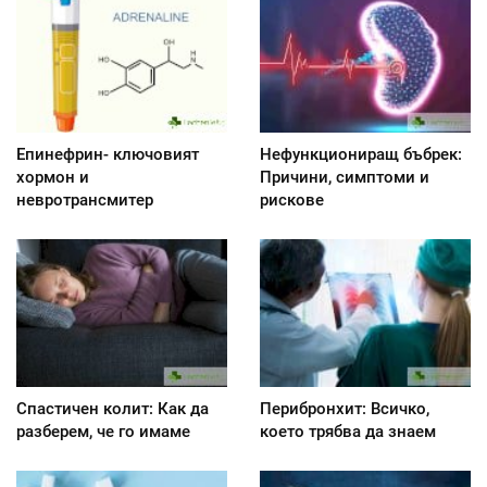
Епинефрин- ключовият
Нефункциониращ бъбрек:
хормон и
Причини, симптоми и
невротрансмитер
рискове
Спастичен колит: Как да
Перибронхит: Всичко,
разберем, че го имаме
което трябва да знаем