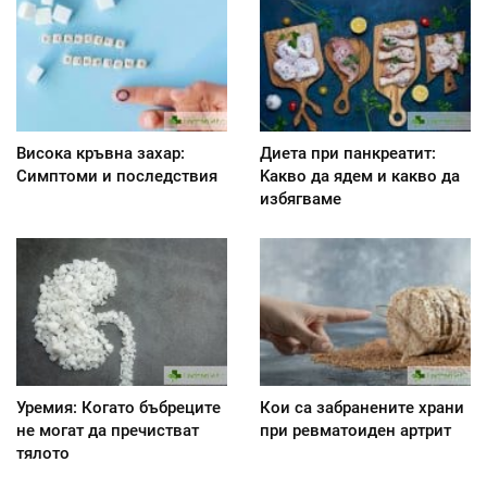
Висока кръвна захар:
Диета при панкреатит:
Симптоми и последствия
Kакво да ядем и какво да
избягваме
Уремия: Когато бъбреците
Кои са забранените храни
не могат да пречистват
при ревматоиден артрит
тялото