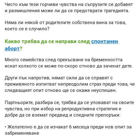
Често към тези горчиви чувства на съпрузите се добавят
и размишления може ли да се предотврати трагедията.
Няма ли някой от родителите собствена вина за това,
което се е случило?
Какво трябва да се направи след
спонтанен
аборт
?
Много семейства след прекъсване на бременността
искат колкото се може по-скоро отново да заченат дете.
Други пък напротив, нямат сили да се справят с
преживяното изпитват непреодолим страх преди това, че
следващият опит отново ще се окаже неуспешен.
Партньорите, разбира се, трябва да се уповават на своите
чувства, но при избор на репродуктивна стратегия е
добре да се вземат предвид и следните препоръки:
• Желателно е да се изчакат 6 месеца преди нов опит за
забременяване