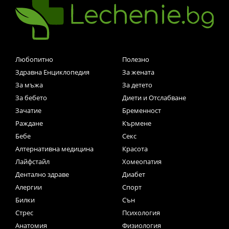
Любопитно
Полезно
Здравна Енциклопедия
За жената
За мъжа
За детето
За бебето
Диети и Отслабване
Зачатие
Бременност
Раждане
Кърмене
Бебе
Секс
Алтернативна медицина
Красота
Лайфстайл
Хомеопатия
Дентално здраве
Диабет
Алергии
Спорт
Билки
Сън
Стрес
Психология
Анатомия
Физиология