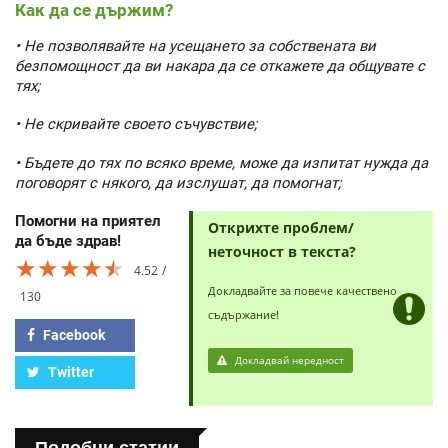
Как да се държим?
• Не позволявайте на усещането за собствената ви
безпомощност да ви накара да се откажете да общувате с
тях;
• Не скривайте своето съчувствие;
• Бъдете до тях по всяко време, може да изпитат нужда да
поговорят с някого, да изслушат, да помогнат;
Помогни на приятел
Открихте проблем/
да бъде здрав!
неточност в текста?
★★★★★
★★★★★
★★★★★
4.52
Докладвайте за повече качествено
130
съдържание!
Facebook
Докладвай нередност
Twitter