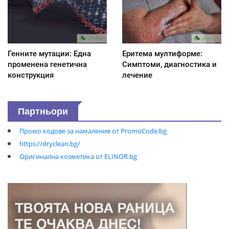
Генните мутации: Една
Еритема мултиформе:
променена генетична
Симптоми, диагностика и
конструкция
лечение
Партньори
Промо кодове за намаления от PromoCode.bg
https://dryclean.bg/
Оригинална козметика от ELINOR.bg