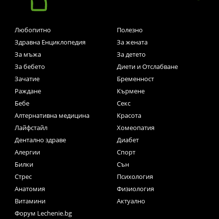
Любопитно
Полезно
Здравна Енциклопедия
За жената
За мъжа
За детето
За бебето
Диети и Отслабване
Зачатие
Бременност
Раждане
Кърмене
Бебе
Секс
Алтернативна медицина
Красота
Лайфстайл
Хомеопатия
Дентално здраве
Диабет
Алергии
Спорт
Билки
Сън
Стрес
Психология
Анатомия
Физиология
Витамини
Актуално
Форум Lechenie.bg