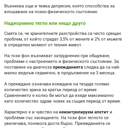
Възниква още и тежка депресия, която способства за
влошаване на психо-физическото състояние.
Наднормено тегло или нещо друго
Смята се, че хранителните разстройства са често срещан
проблем, от който страдат 3,5% от жените и 2% от мъжете
в определен момент от техния живот.
На този фон възникват затруднения при общуване,
проблеми с настроението и физическото състояние. За
поставяне на диагноза
преяжданията
следва да са най-
малко веднъж седмично, в продължение на 3 месеца.
А преяждане означава изяждане на твърде голямо
количество храна за кратък период от време.
Сравнението е колко би могъл да изяде максимално
като количество здрав човек за същия период от време.
Характерно е и чувство на
неконтролируем апетит
и
проблеми със засищането. На този фон теглото се
увеличава, понякога доста бързо. Преяжданията се