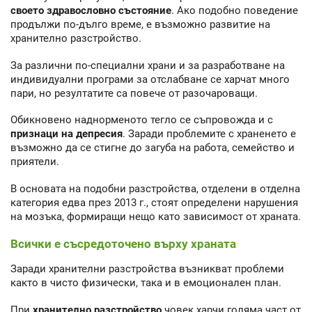
своето здравословно състояние
. Ако подобно поведение
продължи по-дълго време, е възможно развитие на
хранително разстройство.
За различни по-специални храни и за разработване на
индивидуални програми за отслабване се харчат много
пари, но резултатите са повече от разочароващи.
Обикновено наднорменото тегло се съпровожда и с
признаци на депресия
. Заради проблемите с храненето е
възможно да се стигне до загуба на работа, семейство и
приятели.
В основата на подобни разстройства, отделени в отделна
категория едва през 2013 г., стоят определени нарушения
на мозъка, формиращи нещо като зависимост от храната.
Всички е съсредоточено върху храната
Заради хранителни разстройства възникват проблеми
както в чисто физически, така и в емоционален план.
При
хранително разстройство
човек харчи голяма част от