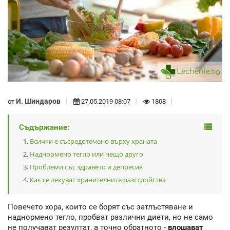
И. Шиндаров
от
27.05.2019 08:07
1808
Съдържание:
Всички е съсредоточено върху храната
Наднормено тегло или нещо друго
Проблеми със здравето и депресия
Как се лекуват хранителните разстройства
Повечето хора, които се борят със затлъстяване и
наднормено тегло, пробват различни диети, но не само
не получават резултат, а точно обратното -
влошават