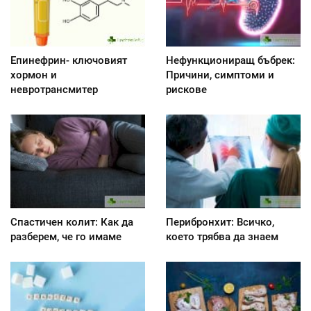
Епинефрин- ключовият
Нефункциониращ бъбрек:
хормон и
Причини, симптоми и
невротрансмитер
рискове
Спастичен колит: Как да
Перибронхит: Всичко,
разберем, че го имаме
което трябва да знаем