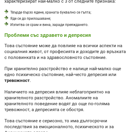
характеризират най-малко с 3 от следните признака:
Твърде бързо ядене, храната буквално се гълта;
Яде се до прилошаване;
Изпитва се срам и вина, заради преяждането.
Проблеми със здравето и депресия
Това състояние може да повлияе на всички аспекти на
социалния живот, от професията и доходите до връзката
с половинката и на здравословното състояние.
При хранително разстройство е налице най-малко още
едно психическо състояние, най-често депресия или
тревожност
.
Наличието на депресия влияе неблагоприятно на
хранителното разстройство. Аномалиите на
хранителното поведение водят до още по-голяма
тревожност, а депресията се обостря.
Това състояние е сериозно, то има дългосрочни
последствия за емоционалното, психическото и за