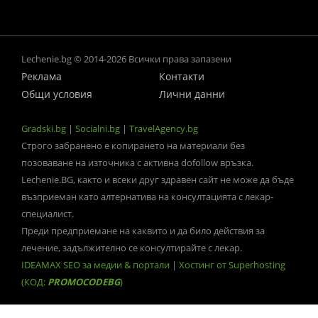
Lechenie.bg © 2014-2026 Всички права запазени
Реклама
Контакти
Общи условия
Лични данни
Gradski.bg
|
Socialni.bg
|
TravelAgency.bg
Строго забранено е копирането на материали без
позоваване на източника с активна dofollow връзка.
Lechenie.BG, както и всеки друг здравен сайт не може да бъде
възприеман като алтернатива на консултацията с лекар-
специалист.
Преди предприемане на каквито и да било действия за
лечение, задължително се консултирайте с лекар.
IDEAMAX SEO за медии & портали
|
Хостинг от Superhosting
(КОД:
PROMOCODEBG
)