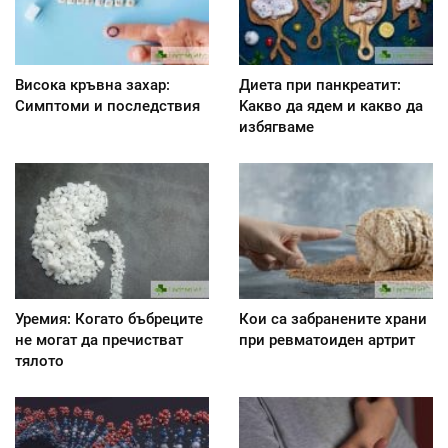
Висока кръвна захар:
Диета при панкреатит:
Симптоми и последствия
Kакво да ядем и какво да
избягваме
Уремия: Когато бъбреците
Кои са забранените храни
не могат да пречистват
при ревматоиден артрит
тялото