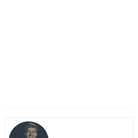
Епинефрин- ключовият хормон и невротрансмитер
ЗДРАВНА ЕНЦИКЛОПЕДИЯ
Епинефрин- ключовият хормон и невротрансмитер