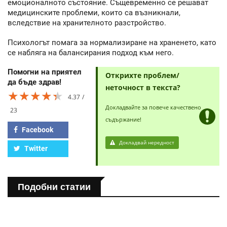
емоционалното състояние. Същевременно се решават
медицинските проблеми, които са възникнали,
вследствие на хранителното разстройство.
Психологът помага за нормализиране на храненето, като
се набляга на балансирания подход към него.
Помогни на приятел
Открихте проблем/
да бъде здрав!
неточност в текста?
★★★★★
★★★★★
★★★★★
4.37
Докладвайте за повече качествено
23
съдържание!
Facebook
Докладвай нередност
Twitter
Подобни статии
ЗДРАВНА ЕНЦИКЛОПЕДИЯ