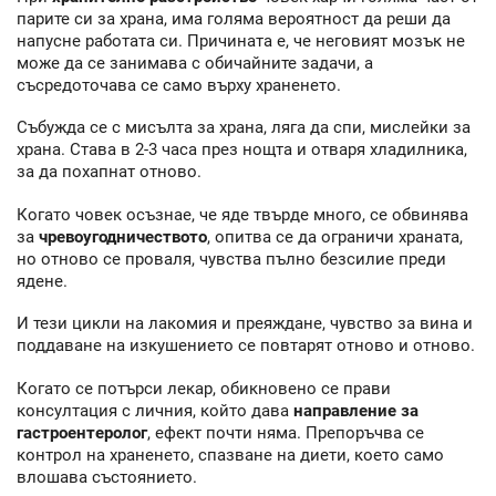
парите си за храна, има голяма вероятност да реши да
напусне работата си. Причината е, че неговият мозък не
може да се занимава с обичайните задачи, а
съсредоточава се само върху храненето.
Събужда се с мисълта за храна, ляга да спи, мислейки за
храна. Става в 2-3 часа през нощта и отваря хладилника,
за да похапнат отново.
Когато човек осъзнае, че яде твърде много, се обвинява
за
чревоугодничеството
, опитва се да ограничи храната,
но отново се проваля, чувства пълно безсилие преди
ядене.
И тези цикли на лакомия и преяждане, чувство за вина и
поддаване на изкушението се повтарят отново и отново.
Когато се потърси лекар, обикновено се прави
консултация с личния, който дава
направление за
гастроентеролог
, ефект почти няма. Препоръчва се
контрол на храненето, спазване на диети, което само
влошава състоянието.