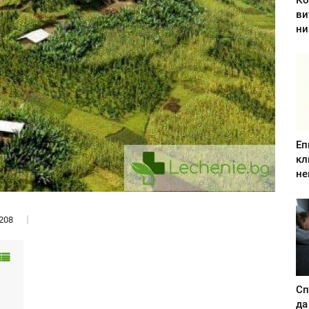
Ко
ви
ни
Еп
кл
не
208
Сп
да