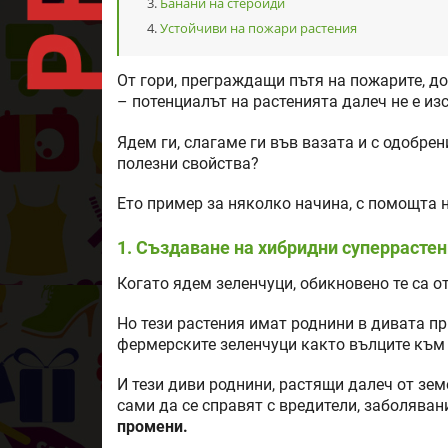
Банани на стероиди
Устойчиви на пожари растения
От гори, преграждащи пътя на пожарите, д
– потенциалът на растенията далеч не е из
Ядем ги, слагаме ги във вазата и с одобре
полезни свойства?
Ето пример за няколко начина, с помощта 
1. Създаване на хибридни суперрасте
Когато ядем зеленчуци, обикновено те са о
Но тези растения имат роднини в дивата п
фермерските зеленчуци както вълците към 
И тези диви роднини, растящи далеч от зем
сами да се справят с вредители, заболяван
промени.