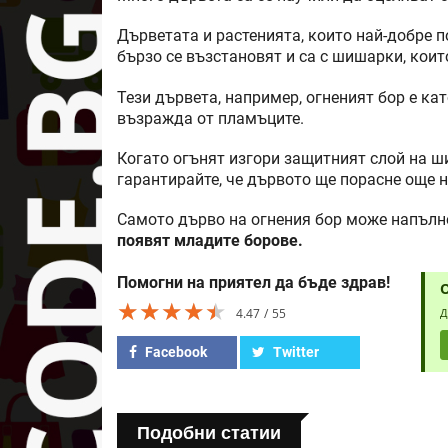
Дърветата и растенията, които най-добре п
бързо се възстановят и са с шишарки, коит
Тези дървета, например, огненият бор е кат
възражда от пламъците.
Когато огънят изгори защитният слой на ш
гарантирайте, че дървото ще порасне още 
Самото дърво на огнения бор може напълно
появят младите борове.
Помогни на приятел да бъде здрав!
★★★★★
★★★★★
★★★★★
4.47
55
Д
Facebook
Twitter
Подобни статии