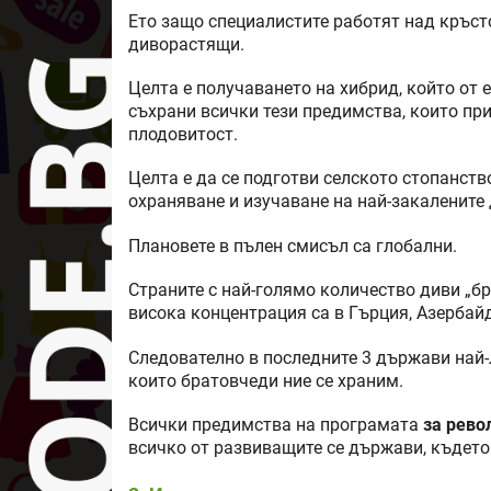
Ето защо специалистите работят над кръст
диворастящи.
Целта е получаването на хибрид, който от 
съхрани всички тези предимства, които пр
плодовитост.
Целта е да се подготви селското стопанств
охраняване и изучаване на най-закалените
Плановете в пълен смисъл са глобални.
Страните с най-голямо количество диви „бр
висока концентрация са в Гърция, Азербай
Следователно в последните 3 държави най-
които братовчеди ние се храним.
Всички предимства на програмата
за рево
всичко от развиващите се държави, където