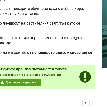
онасят пожарите обикновено са с дебела кора,
о имат нужда от огън.
о Фениксът на растителния свят, тъй като се
ишарката, тя изхвърля семената във въздуха,
някъде.
 да изгори, но
от пепелището съвсем скоро ще се
Открихте проблем/неточност в текста?
окладвайте за повече качествено съдържание!
Докладвай нередност