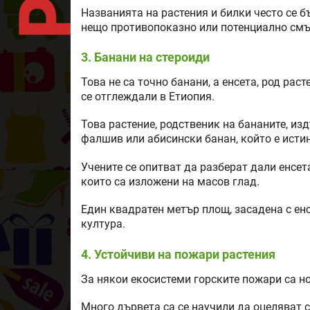
Названията на растения и билки често се б
нещо противопоказно или потенциално смъ
3. Банани на стероиди
Това не са точно банани, а енсета, род рас
се отглеждали в Етиопия.
Това растение, родственик на бананите, изд
фалшив или абисински банан, който е исти
Учените се опитват да разберат дали енсета
които са изложени на масов глад.
Един квадратен метър площ, засадена с енс
култура.
4. Устойчиви на пожари растения
За някои екосистеми горските пожари са н
Много дървета са се научили да оцеляват с