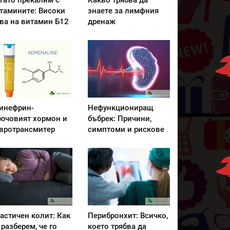
гато прекалим с
Какво трябва да
тамините: Високи
знаете за лимфния
ва на витамин Б12
дренаж
инефрин-
Нефункциониращ
ючовият хормон и
бъбрек: Причини,
вротрансмитер
симптоми и рискове
астичен колит: Как
Перибронхит: Всичко,
 разберем, че го
което трябва да