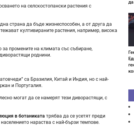
да
осването на селскостопански растения с
една страна да бъде жизнеспособен, а от друга да
итежават култивираните растения, например, висока
о за промените на климата със събиране,
Ге
 диворастящи роднини.
Ед
ге
ко
атовчеди“ са Бразилия, Китай и Индия, но с най-
джан и Португалия.
лесно могат да се намерят тези диворастящи, с
люция в ботаниката
трябва да се усетят преди
 населението нараства с най-бързи темпове.