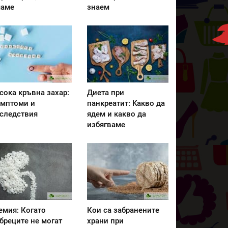
аме
знаем
сока кръвна захар:
Диета при
мптоми и
панкреатит: Kакво да
следствия
ядем и какво да
избягваме
емия: Когато
Кои са забранените
бреците не могат
храни при