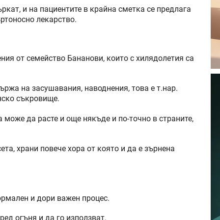
ъркат, и на пациентите в крайна сметка се предлага
ртоносно лекарство.
тения от семейство Бананови, които с хилядолетия са
ържа на засушавания, наводнения, това е т.нар.
нско съкровище.
 може да расте и още някъде и по-точно в страните,
ета, храни повече хора от която и да е зърнена
ормален и дори важен процес.
ред огъня и да го използват.