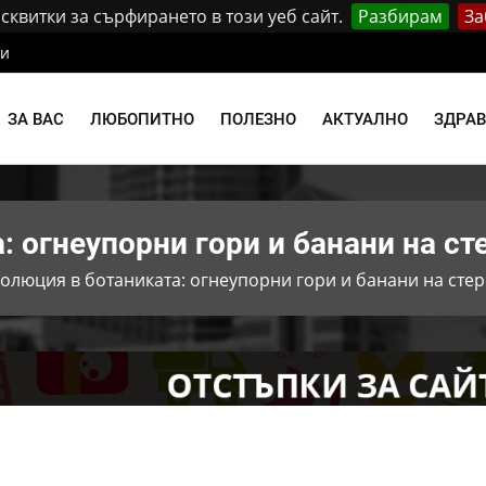
квитки за сърфирането в този уеб сайт.
Разбирам
За
ти
ЗА ВАС
ЛЮБОПИТНО
ПОЛЕЗНО
АКТУАЛНО
ЗДРА
: огнеупорни гори и банани на ст
олюция в ботаниката: огнеупорни гори и банани на сте