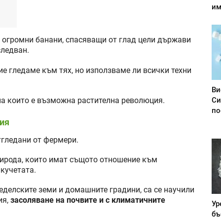
им
о огромни банани, спасяващи от глад цели държави
следван.
ние гледаме към тях, но използваме ли всички техни
Ви
Си
на които е възможна растителна революция.
по
ния
тгледани от фермери.
рирода, които имат същото отношение към
кучетата.
еделските земи и домашните градини, са се научили
ия,
засоляване на почвите и с климатичните
Ур
бъ