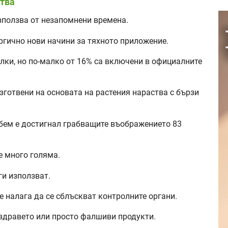
ства
зползва от незапомнени времена.
ргично нови начини за тяхното приложение.
илки, но по-малко от 16% са включени в официалните
зготвени на основата на растения нараства с бързи
обем е достигнал грабващите въображението 83
е много голяма.
ги използват.
е налага да се сблъскват контролните органи.
 здравето или просто фалшиви продукти.