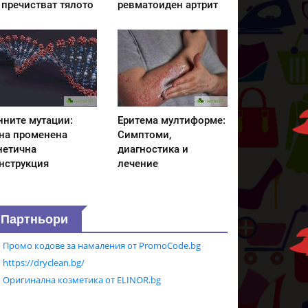
 пречистват тялото
ревматоиден артрит
нните мутации:
Еритема мултиформе:
на променена
Симптоми,
нетична
диагностика и
нструкция
лечение
Партньори
Промо кодове за намаления от PromoCode.bg
https://dryclean.bg/
Оригинална козметика от ELINOR.bg