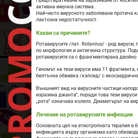
Предотвратяване на заразяване от носител
активна имунна система.
Най-често вирусното заболяване протича кл
лактозна недостатъчност.
Какви са причините?
Ротавирусите /лат. Rotavirus/ - род вируси
по морфология и антигенна структура. Подо
ротавирусите са с франгментирана двойно
Геномът на тези вируси има 11 фрагмента, 
белтъчна обвивка /капсид/ с икосаедрична
Външният вид на вирусните частици наподо
изразена джанта“, поради това тези вируси
„рота“ означава колело. Диаметърът на вир
Лечение на ротавирусните инфекции
Основната цел на етиотропната терапия е б
инфекцията върху организма като обезводн