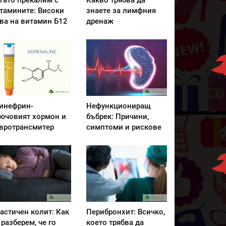
гато прекалим с
Какво трябва да
тамините: Високи
знаете за лимфния
ва на витамин Б12
дренаж
инефрин-
Нефункциониращ
ючовият хормон и
бъбрек: Причини,
вротрансмитер
симптоми и рискове
астичен колит: Как
Перибронхит: Всичко,
 разберем, че го
което трябва да