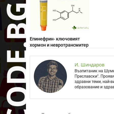
Епинефрин- ключовият
хормон и невротрансмитер
И. Шиндаров
Възпитаник на Шуме
Преславски". Прояв
здравни теми, най-в
образование и здрав