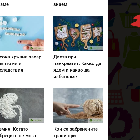
аме
знаем
сока кръвна захар:
Диета при
мптоми и
панкреатит: Kакво да
следствия
ядем и какво да
избягваме
емия: Когато
Кои са забранените
бреците не могат
храни при