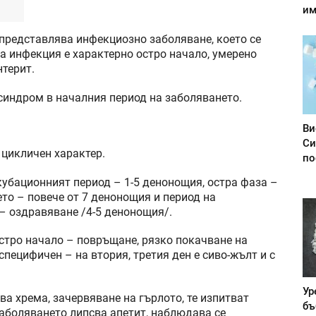
им
 представлява инфекциозно заболяване, което се
на инфекция е характерно остро начало, умерено
нтерит.
 синдром в началния период на заболяването.
Ви
Си
 цикличен характер.
по
убационният период – 1-5 денонощия, остра фаза –
ето – повече от 7 денонощия и период на
 – оздравяване /4-5 денонощия/.
стро начало – повръщане, рязко покачване на
специфичен – на втория, третия ден е сиво-жълт и с
Ур
ва хрема, зачервяване на гърлото, те изпитват
бъ
заболяването липсва апетит, наблюдава се