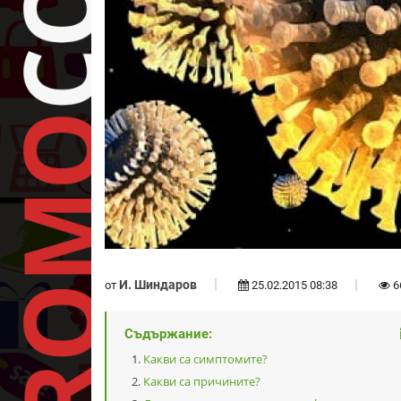
И. Шиндаров
от
25.02.2015 08:38
6
Съдържание:
Какви са симптомите?
Какви са причините?