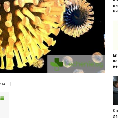
Ко
ви
ни
Еп
кл
не
614
Сп
да