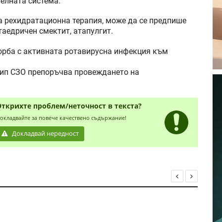
елната система.
а рехидратационна терапия, може да се предпише
таедричен смектит, атапулгит.
орба с активната ротавирусна инфекция към
рип СЗО препоръчва провеждането на
Открихте проблем/неточност в текста?
окладвайте за повече качествено съдържание!
Докладвай нередност