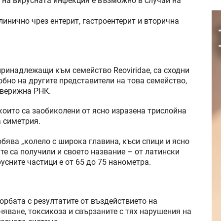
 на вирусната инфекция е възможно в случай на
инично чрез ентерит, гастроентерит и вторична
, принадлежащи към семейство Reoviridae, са сходни
бно на другите представители на това семейство,
 верижна РНК.
които са заобиколени от ясно изразена трислойна
 симетрия.
бява „колело с широка главина, къси спици и ясно
 те са получили и своето название – от латински
усните частици е от 65 до 75 нанометра.
орбата с резултатите от въздействието на
яване, токсикоза и свързаните с тях нарушения на