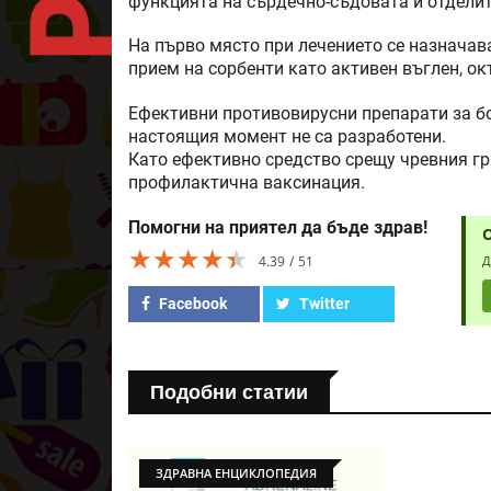
функцията на сърдечно-съдовата и отделит
На първо място при лечението се назначав
прием на сорбенти като активен въглен, ок
Ефективни противовирусни препарати за б
настоящия момент не са разработени.
Като ефективно средство срещу чревния г
профилактична ваксинация.
Помогни на приятел да бъде здрав!
★★★★★
★★★★★
★★★★★
4.39
51
Д
Facebook
Twitter
Подобни статии
ЗДРАВНА ЕНЦИКЛОПЕДИЯ