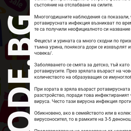
състояние на отслабване на силите.
Многогодишните наблюдения са показали, 
ротавирусната инфекция възникват по врем
те са получили неофициалното си название 
Фецесът и урината са много сходни по приз
тъмна урина, понякога дори се изхвърлят и
човека/.
Заболяването се смята за детско, тъй като
ротавирусите. През зрялата възраст на чов
количеството на образуващия се имуноглобу
При хората в зряла възраст ротавирусната
разстройство, поради това инфектираният ч
вируса. Често тази вирусна инфекция прот
Обикновено, ако в семейството или в колек
вирусоносител, то в рамките на 3-5 деноно