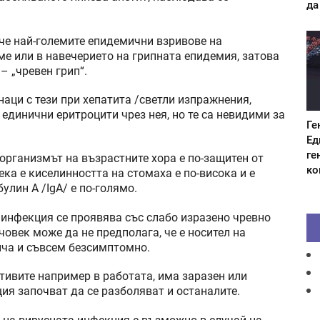
да
че най-големите епидемични взривове на
е или в навечерието на грипната епидемия, затова
– „чревен грип“.
наци с тези при хепатита /светли изпражнения,
 единични еритроцити чрез нея, но те са невидими за
Ге
Ед
ге
 организмът на възрастните хора е по-защитен от
ко
ека е киселинността на стомаха е по-висока и е
лин А /IgA/ е по-голямо.
 инфекция се проявява със слабо изразено чревно
овек може да не предполага, че е носител на
ича и съвсем безсимптомно.
тивите например в работата, има заразен или
щия започват да се разболяват и останалите.