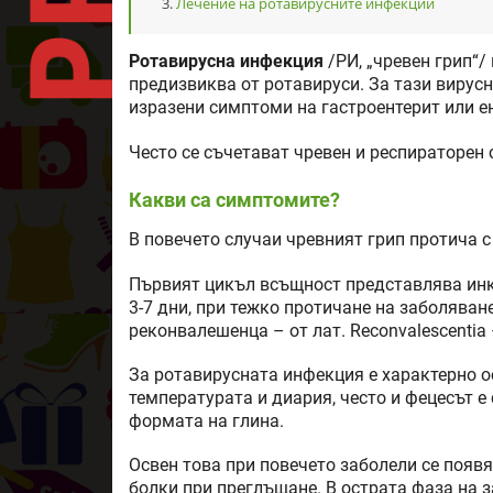
Лечение на ротавирусните инфекции
Ротавирусна инфекция
/РИ, „чревен грип“/
предизвиква от ротавируси. За тази вирус
изразени симптоми на гастроентерит или е
Често се съчетават чревен и респираторен
Какви са симптомите?
В повечето случаи чревният грип протича с
Първият цикъл всъщност представлява инк
3-7 дни, при тежко протичане на заболяван
реконвалешенца – от лат. Reconvalescentia
За ротавирусната инфекция е характерно о
температурата и диария, често и фецесът е 
формата на глина.
Освен това при повечето заболели се появя
болки при преглъщане. В острата фаза на 