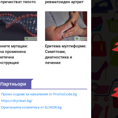
 пречистват тялото
ревматоиден артрит
нните мутации:
Еритема мултиформе:
на променена
Симптоми,
нетична
диагностика и
нструкция
лечение
Партньори
Промо кодове за намаления от PromoCode.bg
https://dryclean.bg/
Оригинална козметика от ELINOR.bg