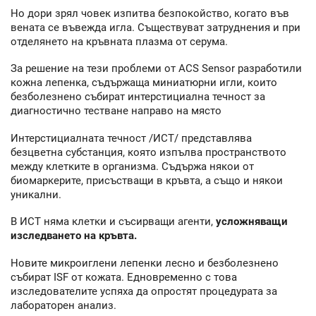
Но дори зрял човек изпитва безпокойство, когато във
вената се въвежда игла. Съществуват затруднения и при
отделянето на кръвната плазма от серума.
За решение на тези проблеми от ACS Sensor разработили
кожна лепенка, съдържаща миниатюрни игли, които
безболезнено събират интерстициална течност за
диагностично тестване направо на място
Интерстициалната течност /ИСТ/ представлява
безцветна субстанция, която изпълва пространството
между клетките в организма. Съдържа някои от
биомаркерите, присъстващи в кръвта, а също и някои
уникални.
В ИСТ няма клетки и съсирващи агенти,
усложняващи
изследването на кръвта.
Новите микроиглени лепенки лесно и безболезнено
събират ISF от кожата. Едновременно с това
изследователите успяха да опростят процедурата за
лабораторен анализ.