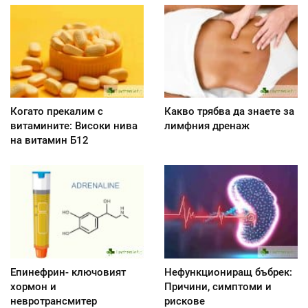
Когато прекалим с
Какво трябва да знаете за
витамините: Високи нива
лимфния дренаж
на витамин Б12
Епинефрин- ключовият
Нефункциониращ бъбрек:
хормон и
Причини, симптоми и
невротрансмитер
рискове