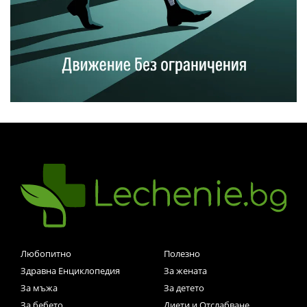
Любопитно
Полезно
Здравна Енциклопедия
За жената
За мъжа
За детето
За бебето
Диети и Отслабване