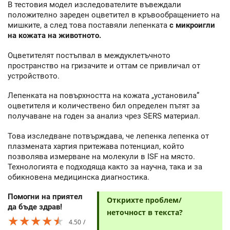
В тестовия модел изследователите въвеждали
положително зареден оцветител в кръвообращението на
мишките, а след това поставяли лепенката
с микроигли
на кожата на животното.
Оцветителят постъпвал в междуклетъчното
пространство на гризачите и оттам се привличал от
устройството.
Лепенката на повърхността на кожата „установила”
оцветителя и количествено бил определен пътят за
получаване на годен за анализ чрез SERS материал.
Това изследване потвърждава, че лепенка лепенка от
плазмената хартия притежава потенциал, който
позволява измерване на молекули в ISF на място.
Технологията е подходяща както за научна, така и за
обикновена медицинска диагностика.
Помогни на приятел
Открихте проблем/
да бъде здрав!
неточност в текста?
★★★★★
★★★★★
★★★★★
4.50