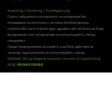
Gradski.bg
|
Socialni.bg
|
TravelAgency.bg
Строго забранено е копирането на материали без
позоваване на източника с активна dofollow връзка.
Lechenie.BG, както и всеки друг здравен сайт не може да бъде
възприеман като алтернатива на консултацията с лекар-
специалист.
Преди предприемане на каквито и да било действия за
лечение, задължително се консултирайте с лекар.
IDEAMAX SEO за медии & портали
|
Хостинг от Superhosting
(КОД:
PROMOCODEBG
)