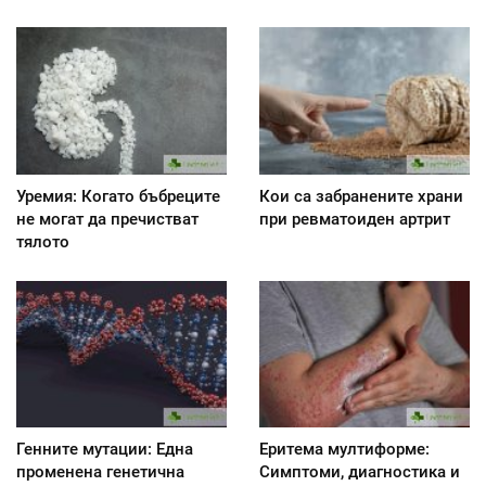
Уремия: Когато бъбреците
Кои са забранените храни
не могат да пречистват
при ревматоиден артрит
тялото
Генните мутации: Една
Еритема мултиформе:
променена генетична
Симптоми, диагностика и