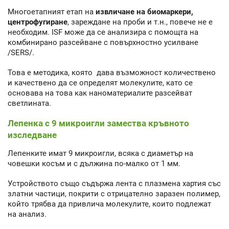
Многоетапният етап на
извличане на биомаркери,
центрофугиране
, зареждане на проби и т.н., повече не е
необходим. ISF може да се анализира с помощта на
комбинирано разсейване с повърхностно усилване
/SERS/.
Това е методика, която дава възможност количествено
и качествено да се определят молекулите, като се
основава на това как наноматериалите разсейват
светлината.
Лепенка с 9 микроигли замества кръвното
изследване
Лепенките имат 9 микроигли, всяка с диаметър на
човешки косъм и с дължина по-малко от 1 мм.
Устройството също съдържа лента с плазмена хартия със
златни частици, покрити с отрицателно заразен полимер,
който трябва да привлича молекулите, които подлежат
на анализ.