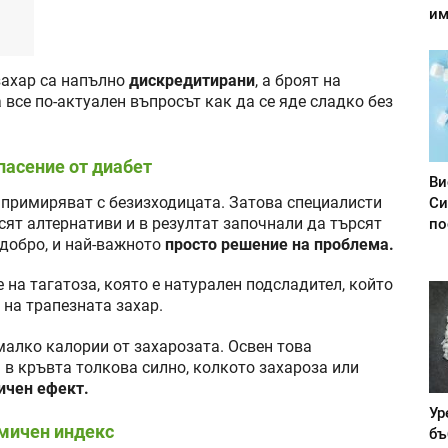
им
захар са напълно
дискредитирани
, а броят на
 все по-актуален въпросът как да се яде сладко без
пасение от диабет
Ви
е примиряват с безизходицата. Затова специалисти
Си
сят алтернативи и в резултат започнали да търсят
по
добро, и най-важното
просто решение на проблема.
на тагатоза, която е натурален подсладител, който
 на трапезната захар.
алко калории от захарозата. Освен това
 в кръвта толкова силно, колкото захароза или
ичен ефект.
Ур
емичен индекс
бъ