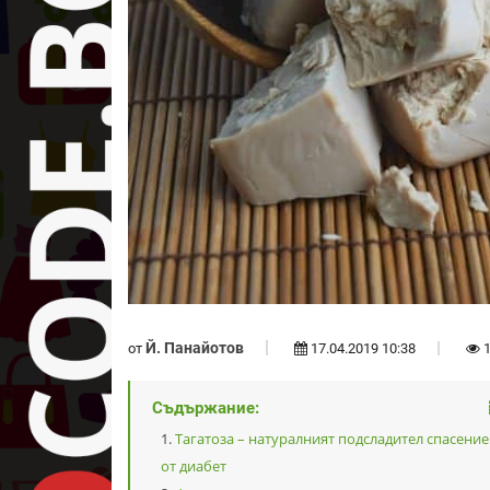
Й. Панайотов
от
17.04.2019 10:38
1
Съдържание:
Тагатоза – натуралният подсладител спасение
от диабет