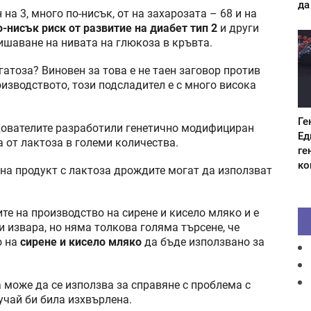
да
на 3, много по-нисък, от на захарозата – 68 и на
о-нисък риск от развитие на диабет тип 2
и други
ишаване на нивата на глюкоза в кръвта.
гатоза? Виновен за това е не таен заговор против
изводството, този подсладител е с много висока
Ге
едователите разработили генетично модифициран
Ед
 от лактоза в големи количества.
ге
ко
 на продукт с лактоза дрождите могат да използват
те на производство на сирене и кисело мляко и е
и извара, но няма толкова голяма търсене, че
о на
сирене и кисело мляко
да бъде използвано за
 може да се използва за справяне с проблема с
учай би била изхвърлена.