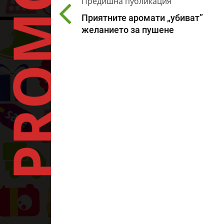
Предишна публикация
Приятните аромати „убиват”
желанието за пушене