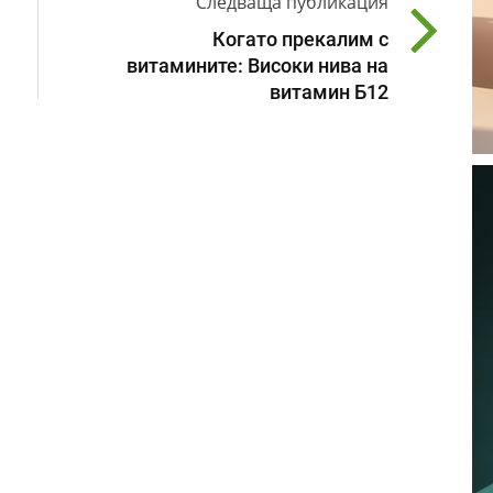
Следваща публикация
Когато прекалим с
витамините: Високи нива на
витамин Б12