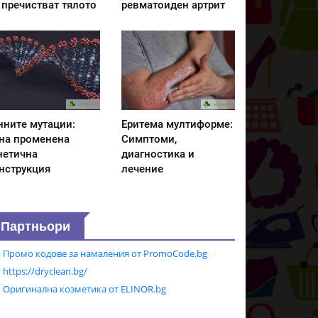
 пречистват тялото
ревматоиден артрит
нните мутации:
Еритема мултиформе:
на променена
Симптоми,
нетична
диагностика и
нструкция
лечение
Партньори
Промо кодове за намаления от PromoCode.bg
https://dryclean.bg/
Оригинална козметика от ELINOR.bg