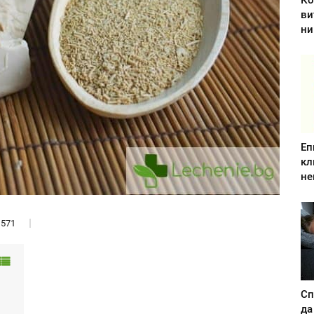
Ко
ви
ни
Еп
кл
не
571
Сп
да