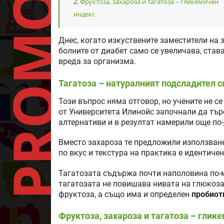
Фруктоза, захароза и тагатоза – гликемичен
индекс
Днес, когато изкуствените заместители на 
болните от диабет само се увеличава, става
вреда за организма.
Тагатоза – натуралният подсладител с
Този въпрос няма отговор, но учените не с
от Университета Илинойс започнали да тър
алтернативи и в резултат намерили още по-
Вместо захароза те предложили използване 
по вкус и текстура на практика е идентичен
Тагатозата съдържа почти наполовина по-м
тагатозата не повишава нивата на глюкоза
фруктоза, а също има и определен
пробиот
Фруктоза, захароза и тагатоза – глик