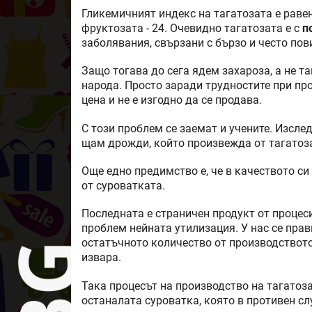
Гликемичният индекс на тагатозата е равен 
фруктозата - 24. Очевидно тагатозата е с
п
заболявания, свързани с бързо и често пов
Защо тогава до сега ядем захароза, а не та
народа. Просто заради трудностите при про
цена и не е изгодно да се продава.
С този проблем се заемат и учените. Изсл
щам дрожди, който произвежда от тагатоза
Още едно предимство е, че в качеството си
от суроватката.
Последната е страничен продукт от процеси
проблем нейната утилизация. У нас се прав
остатъчното количество от производствот
извара.
Така процесът на производство на тагатоза
останалата суроватка, която в противен сл