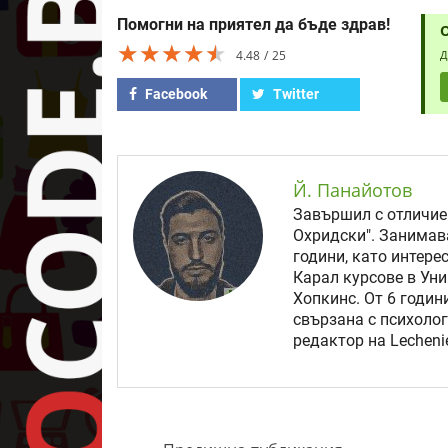
Помогни на приятел да бъде здрав!
★★★★★
★★★★★
★★★★★
4.48
25
Д
Facebook
Twitter
Й. Панайотов
Завършил с отличие
Охридски". Занимав
години, като интере
Карал курсове в Уни
Хопкинс. От 6 годи
свързана с психолог
редактор на Lechenie