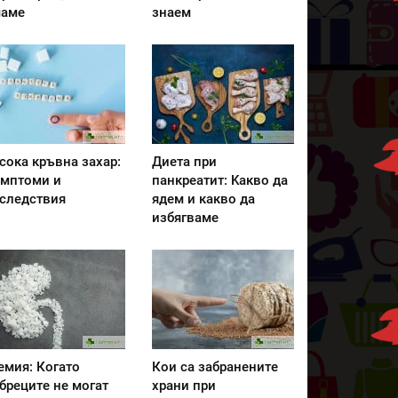
аме
знаем
сока кръвна захар:
Диета при
мптоми и
панкреатит: Kакво да
следствия
ядем и какво да
избягваме
емия: Когато
Кои са забранените
бреците не могат
храни при