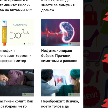
гато прекалим с
Какво трябва да
тамините: Високи
знаете за лимфния
ва на витамин Б12
дренаж
инефрин-
Нефункциониращ
ючовият хормон и
бъбрек: Причини,
вротрансмитер
симптоми и рискове
астичен колит: Как
Перибронхит: Всичко,
 разберем, че го
което трябва да