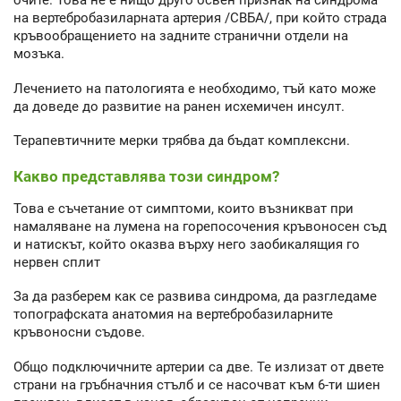
очите. Това не е нищо друго освен признак на синдрома
на вертебробазиларната артерия /СВБА/, при който страда
кръвообращението на задните странични отдели на
мозъка.
Лечението на патологията е необходимо, тъй като може
да доведе до развитие на ранен исхемичен инсулт.
Терапевтичните мерки трябва да бъдат комплексни.
Какво представлява този синдром?
Това е съчетание от симптоми, които възникват при
намаляване на лумена на горепосочения кръвоносен съд
и натискът, който оказва върху него заобикалящия го
нервен сплит
За да разберем как се развива синдрома, да разгледаме
топографската анатомия на вертебробазиларните
кръвоносни съдове.
Общо подключичните артерии са две. Те излизат от двете
страни на гръбначния стълб и се насочват към 6-ти шиен