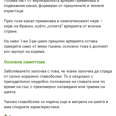
Голяма част от вертебралната артерия преминава в
подвижния канал, формиран от прешлените и техните
израстъци.
През този канал преминава и симпатиковият нерв –
нерв на Франко, който „оплита“ артерията от всички
страни.
На ниво 1-ви 2-ри шиен прешлен артерията остава
прикрита само от меки тъкани, основно това е долният
кос мускул на корема.
Основни симптоми
Заболяването започва с това, че човек започва да страда
от силно изразено главоболие. То е свързано с
принудително неудобно положение на главата или по
време на сън, с прекомерно охлаждане или травма на
шията.
Такова главоболие се нарича още и мигрена на шията и
има следните характеристики: