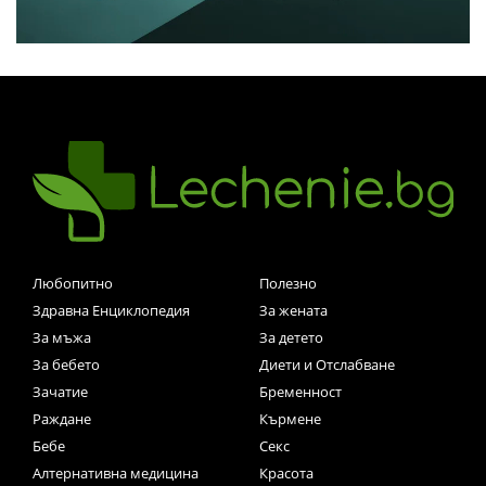
Любопитно
Полезно
Здравна Енциклопедия
За жената
За мъжа
За детето
За бебето
Диети и Отслабване
Зачатие
Бременност
Раждане
Кърмене
Бебе
Секс
Алтернативна медицина
Красота