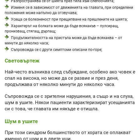
Разпространява се от шията през тила към слепоочията;
Изменя се в зависимост от движенията на главата, при определени
положения може напълно да отзвучава;
Усеща се болезненост при прещипване на прешлените на шията;
Характерът на болката може да бъде всякакъв – пулсиращ,
пронизващ, стягащ, дърпащ;
Продължителността на пристъпа може да бъде всякаква – от
минути до няколко часа;
Съпровожда се с други симптоми описани по-горе;
Световъртеж
Най-често възниква след събуждане, особено ако човек е
спал на висока, но може да се развие и през деня,
продължава от няколко минути до няколко часа.
Съпровожда се с зрителни нарушения, а също и на слуха,
шум в ушите. Някои пациенти характеризират усещанията
си с това, че главата им някъде е отишла.
Шум в ушите
При този синдром болшинството от хората се оплакват
именно от шум и в двете уши.