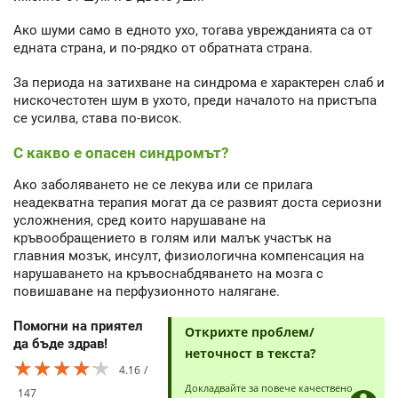
Ако шуми само в едното ухо, тогава уврежданията са от
едната страна, и по-рядко от обратната страна.
За периода на затихване на синдрома е характерен слаб и
нискочестотен шум в ухото, преди началото на пристъпа
се усилва, става по-висок.
С какво е опасен синдромът?
Ако заболяването не се лекува или се прилага
неадекватна терапия могат да се развият доста сериозни
усложнения, сред които нарушаване на
кръвообращението в голям или малък участък на
главния мозък, инсулт, физиологична компенсация на
нарушаването на кръвоснабдяването на мозга с
повишаване на перфузионното налягане.
Помогни на приятел
Открихте проблем/
да бъде здрав!
неточност в текста?
★★★★★
★★★★★
★★★★★
4.16
Докладвайте за повече качествено
147