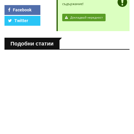
съдържание!
Facebook
Докладвай нередност
Twitter
Подобни статии
ПОЛЕЗНО
Спастичен колит: Как да разберем, че го имаме