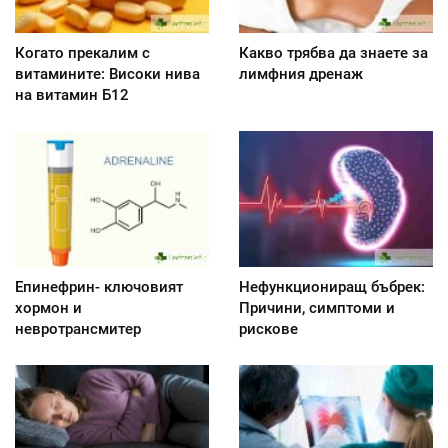
Когато прекалим с
Какво трябва да знаете за
витамините: Високи нива
лимфния дренаж
на витамин Б12
Епинефрин- ключовият
Нефункциониращ бъбрек:
хормон и
Причини, симптоми и
невротрансмитер
рискове