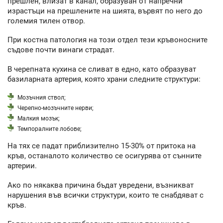
прешлен, влизат в канал, образуван от напречни
израстъци на прешлените на шията, вървят по него до
големия тилен отвор.
При костна патология на този отдел тези кръвоносните
съдове почти винаги страдат.
В черепната кухина се сливат в едно, като образуват
базиларната артерия, която храни следните структури:
Мозъчния ствол;
Черепно-мозъчните нерви;
Малкия мозък;
Темпоралните лобове;
На тях се падат приблизително 15-30% от притока на
кръв, останалото количество се осигурява от сънните
артерии.
Ако по някаква причина бъдат увредени, възникват
нарушения във всички структури, които те снабдяват с
кръв.