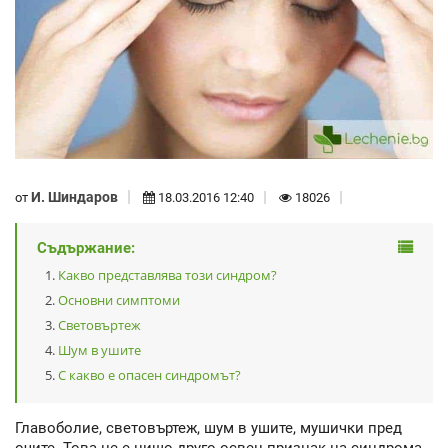
И. Шиндаров
от
18.03.2016 12:40
18026
Съдържание:
Какво представлява този синдром?
Основни симптоми
Световъртеж
Шум в ушите
С какво е опасен синдромът?
Главоболие, световъртеж, шум в ушите, мушички пред