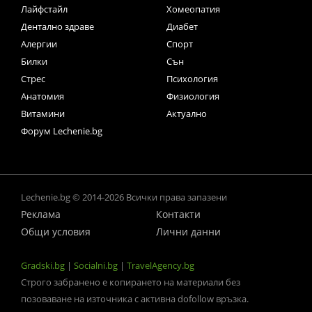
Лайфстайл
Хомеопатия
Дентално здраве
Диабет
Алергии
Спорт
Билки
Сън
Стрес
Психология
Анатомия
Физиология
Витамини
Актуално
Форум Lechenie.bg
Lechenie.bg © 2014-2026 Всички права запазени
Реклама
Контакти
Общи условия
Лични данни
Gradski.bg
|
Socialni.bg
|
TravelAgency.bg
Строго забранено е копирането на материали без
позоваване на източника с активна dofollow връзка.