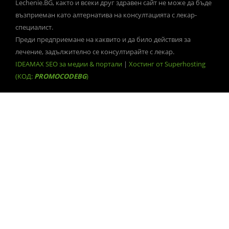
Lechenie.BG, както и всеки друг здравен сайт не може да бъде
възприеман като алтернатива на консултацията с лекар-
специалист.
Преди предприемане на каквито и да било действия за
лечение, задължително се консултирайте с лекар.
IDEAMAX SEO за медии & портали
|
Хостинг от Superhosting
(КОД:
PROMOCODEBG
)