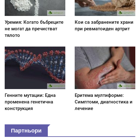
Уремия: Когато бъбреците
Кои са забранените храни
не могат да пречистват
при ревматоиден артрит
тялото
Генните мутации: Една
Еритема мултиформе:
променена генетична
Симптоми, диагностика и
конструкция
лечение
Партньори