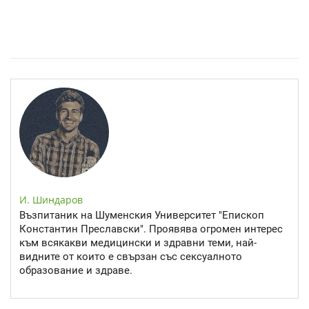
Спастичен колит: Как да разберем, че го имаме
И. Шиндаров
Възпитаник на Шуменския Университет "Епископ
Константин Преславски". Проявява огромен интерес
към всякакви медицински и здравни теми, най-
видните от които е свързан със сексуалното
образование и здраве.