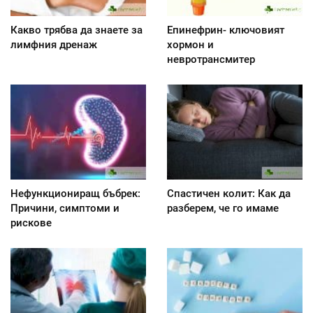
Какво трябва да знаете за
Епинефрин- ключовият
лимфния дренаж
хормон и
невротрансмитер
Нефункциониращ бъбрек:
Спастичен колит: Как да
Причини, симптоми и
разберем, че го имаме
рискове