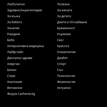
Любопитно
Полезно
Здравна Енциклопедия
За жената
За мъжа
За детето
За бебето
Диети и Отслабване
Зачатие
Бременност
Раждане
Кърмене
Бебе
Секс
Алтернативна медицина
Красота
Лайфстайл
Хомеопатия
Дентално здраве
Диабет
Алергии
Спорт
Билки
Сън
Стрес
Психология
Анатомия
Физиология
Витамини
Актуално
Форум Lechenie.bg