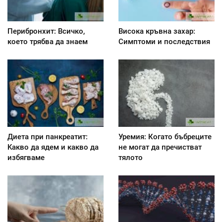
Перибронхит: Всичко,
Висока кръвна захар:
което трябва да знаем
Симптоми и последствия
Диета при панкреатит:
Уремия: Когато бъбреците
Kакво да ядем и какво да
не могат да пречистват
избягваме
тялото