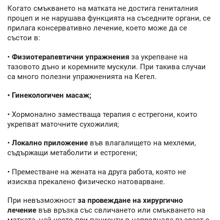
Когато смъкването на матката не достига гениталния
процеп и не нарушава функцията на съседните органи, се
прилага консервативно лечение, което може да се
състои в:
•
Физиотерапевтични упражнения
за укрепване на
тазовото дъно и коремните мускули. При такива случаи
са много полезни упражненията на Кегел.
• Гинекологичен масаж;
• Хормонално заместваща терапия с естрегони, които
укрепват маточните сухожилия;
•
Локално приложение
във влагалището на мехлеми,
съдържащи метаболити и естрогени;
• Преместване на жената на друга работа, която не
изисква прекалено физическо натоварване.
При невъзможност
за провеждане на хирургично
лечение
във връзка със свличането или смъкването на