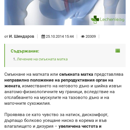
И. Шиндаров
от
25.10.2014 15:44
20309
Съдържание:
Лечение на смъкната матка
Смъкнане на матката или
смъкната матка
представлява
неправилно положение на репродуктивния орган на
жената
, изместването на неговото дъно и шийка извън
анатомо-физиологичните му граници, вследствие на
отслабването на мускулите на тазовото дъно и на
маточните сухожилия.
Проявява се като чувство за натиск, дискомфорт,
дърпащо болково усещане ниско в корема и във
влагалището и дизурия –
увеличена честота и