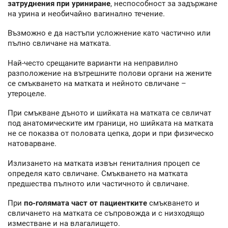
затруднения при уриниране
, неспособност за задържане
на урина и необичайно вагинално течение.
Възможно е да настъпи усложнение като частично или
пълно свличане на матката.
Най-често срещаните варианти на неправилно
разположение на вътрешните полови органи на жените
се смъкването на матката и нейното свличане –
утероцеле.
При смъкване дъното и шийката на матката се свличат
под анатомическите им граници, но шийката на матката
не се показва от половата цепка, дори и при физическо
натоварване.
Излизането на матката извън гениталния процеп се
определя като свличане. Смъкването на матката
предшества пълното или частичното ѝ свличане.
При
по-голямата част от пациентките
смъкването и
свличането на матката се съпровожда и с низходящо
изместване и на влагалището.