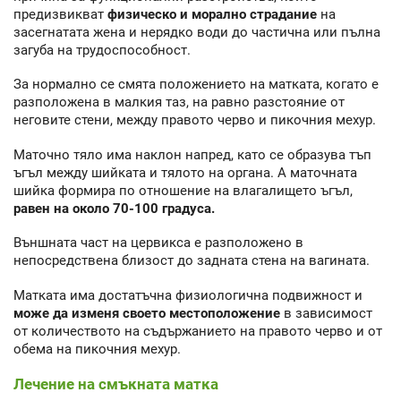
предизвикват
физическо и морално страдание
на
засегнатата жена и нерядко води до частична или пълна
загуба на трудоспособност.
За нормално се смята положението на матката, когато е
разположена в малкия таз, на равно разстояние от
неговите стени, между правото черво и пикочния мехур.
Маточно тяло има наклон напред, като се образува тъп
ъгъл между шийката и тялото на органа. А маточната
шийка формира по отношение на влагалището ъгъл,
равен на около 70-100 градуса.
Външната част на цервикса е разположено в
непосредствена близост до задната стена на вагината.
Матката има достатъчна физиологична подвижност и
може да изменя своето местоположение
в зависимост
от количеството на съдържанието на правото черво и от
обема на пикочния мехур.
Лечение на смъкната матка