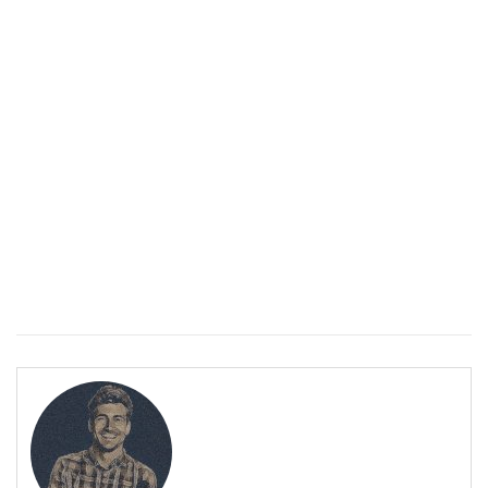
Епинефрин- ключовият хормон и невротрансмитер
ЗДРАВНА ЕНЦИКЛОПЕДИЯ
Епинефрин- ключовият хормон и невротрансмитер