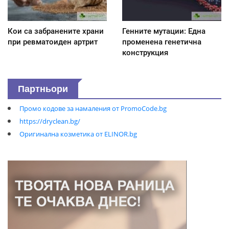
Кои са забранените храни
Генните мутации: Една
при ревматоиден артрит
променена генетична
конструкция
Партньори
Промо кодове за намаления от PromoCode.bg
https://dryclean.bg/
Оригинална козметика от ELINOR.bg