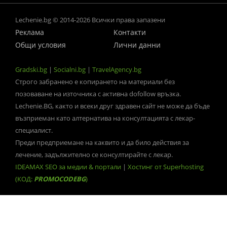
Lechenie.bg © 2014-2026 Всички права запазени
Реклама
Контакти
Общи условия
Лични данни
Gradski.bg
|
Socialni.bg
|
TravelAgency.bg
Строго забранено е копирането на материали без
позоваване на източника с активна dofollow връзка.
Lechenie.BG, както и всеки друг здравен сайт не може да бъде
възприеман като алтернатива на консултацията с лекар-
специалист.
Преди предприемане на каквито и да било действия за
лечение, задължително се консултирайте с лекар.
IDEAMAX SEO за медии & портали
|
Хостинг от Superhosting
(КОД:
PROMOCODEBG
)