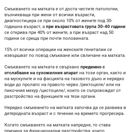
Смъкването на матката е от доста честите патологии,
възникваща при жени от всички възрасти,
диагностицира се при около 10% от жените под 30-
годишна възраст, а
при възрастовата група 30-40 години
се открива при 40% от жените, а при възраст над 50
години се среща при почти половината.
15% от всички операции на женските гениталии се
извършват по повод смъкване или свличане на матката.
Смъкването на матката е свързано
предимно с
отслабване на сухожилния апарат
на този орган, както и
на мускулите и на фасцията на тазовото дъно и нерядко
води до пролапс на правото черво /ректоцеле/ или на
пикочния мехур /цистоцеле/, които се съпровождат от
разстройство на функциите на тези органи.
Нерядко смъкването на матката започва да се развива в
детеродната възраст и с течение на времето прогресира.
Когато смъкването на матката напредне, то става
причина за функционални разстройства, които