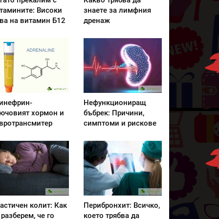
гато прекалим с
Какво трябва да
тамините: Високи
знаете за лимфния
ва на витамин Б12
дренаж
инефрин-
Нефункциониращ
ючовият хормон и
бъбрек: Причини,
вротрансмитер
симптоми и рискове
астичен колит: Как
Перибронхит: Всичко,
 разберем, че го
което трябва да