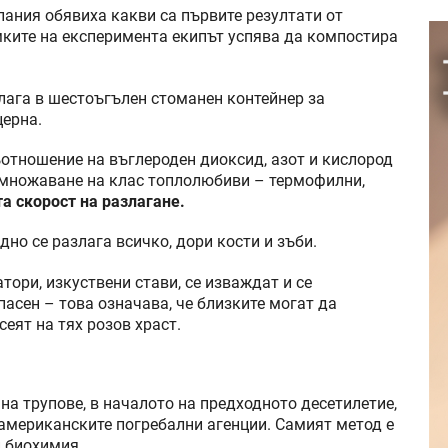
пания обявиха какви са първите резултати от
мките на експеримента екипът успява да компостира
олага в шестоъгълен стоманен контейнер за
церна.
ъотношение на въглероден диоксид, азот и кислород
змножаване на клас топлолюбиви – термофилни,
а скорост на разлагане.
но се разлага всичко, дори кости и зъби.
ори, изкуствени стави, се изваждат и се
асен – това означава, че близките могат да
еят на тях розов храст.
на трупове, в началото на предходното десетилетие,
 американските погребални агенции. Самият метод е
и биохимия.