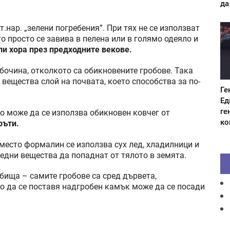
да
.нар. „зелени погребения”. При тях не се използват
о просто се завива в пелена или в голямо одеяло и
ли хора през предходните векове.
бочина, отколкото са обикновените гробове. Така
 вещества слой на почвата, което способства за по-
Ге
Ед
ге
о може да се използва обикновен ковчег от
ко
ръти.
вместо формалин се използва сух лед, хладилници и
редни вещества да попаднат от тялото в земята.
бища – самите гробове са сред дървета,
то да се поставя надгробен камък може да се посади