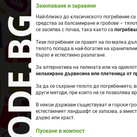
Закопаване и заравяне
Най-близко до класическото погребение са т
средства за балсамиране и гробове – тялот
се засипва с почва, така както са
погребва
Тези погребения се правят на по-малка дъл
тялото попада в най-богатия на хранителни
бързо и естествено разлагане.
За алтернатива на пелената или на одеялот
нелакирана дървесина или плетеница от п
За да се съхрани тялото до погребението, 
други методи, при които не се позволява в
В някои държави съществуват и горски гро
естественият ландшафт се запазва, а вмес
дърво или храст.
Пускане в компост