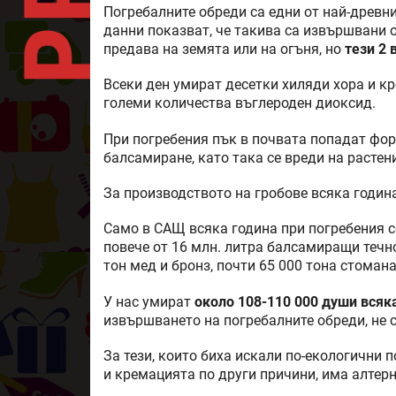
Погребалните обреди са едни от най-древни
данни показват, че такива са извършвани 
предава на земята или на огъня, но
тези 2 
Всеки ден умират десетки хиляди хора и к
големи количества въглероден диоксид.
При погребения пък в почвата попадат фор
балсамиране, като така се вреди на растен
За производството на гробове всяка годин
Само в САЩ всяка година при погребения с
повече от 16 млн. литра балсамиращи течн
тон мед и бронз, почти 65 000 тона стомана
У нас умират
около 108-110 000 души всяк
извършването на погребалните обреди, не 
За тези, които биха искали по-екологични 
и кремацията по други причини, има алтер