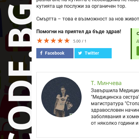
кутията ще послужи за органичен тор.
Смъртта – това е възможност за нов живот
Помогни на приятел да бъде здрав!
★★★★★
★★★★★
★★★★★
5.00
1
Д
Facebook
Twitter
Т. Минчева
Завършила Медицинс
"Медицинска сестра"
магистратура "Стопа
здравословен начин
заболявания и хоме
от няколко години и