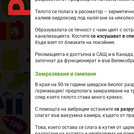
Тялото се полага в ресоматор – херметичн
калиев хидроксид под налягане за няколко
Образувалата се течност с чаен цвят с ост
канализацията. Костите
се изсушават в сп
бъде взет от близките на покойния.
Ресомацията е достъпна в САЩ и в Канада,
започнат да функционират и във Великобр
Замразяване и смилане
В края на 90-те години шведски биолог ра
/криомация/ предполага замразяване на тр
след което тялото става много крехко.
С помощта на вибрации останките
се разр
слагат във вакуумна камера, където от пра
Това, което остава се слага в кутия от цар
разлагане на кутията е необходима не повеч