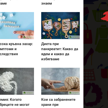
аме
знаем
сока кръвна захар:
Диета при
мптоми и
панкреатит: Kакво да
следствия
ядем и какво да
избягваме
емия: Когато
Кои са забранените
бреците не могат
храни при