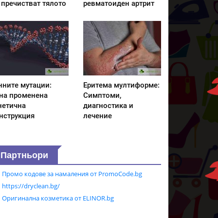
 пречистват тялото
ревматоиден артрит
нните мутации:
Еритема мултиформе:
на променена
Симптоми,
нетична
диагностика и
нструкция
лечение
Партньори
Промо кодове за намаления от PromoCode.bg
https://dryclean.bg/
Оригинална козметика от ELINOR.bg