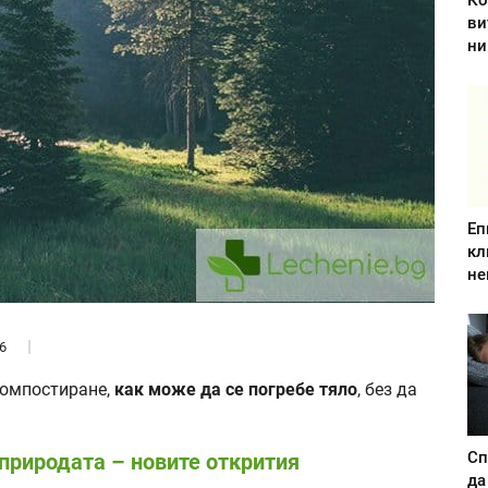
Ко
ви
ни
Еп
кл
не
6
 компостиране,
как може да се погребе тяло
, без да
Сп
 природата – новите открития
да