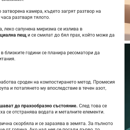
о затворена камера, където загрят разтвор на
 часа разтваря тялото.
ра, леко сапунена миризма се излива в
ециална пещ
и се смилат до бял прах, който може да
 в близките години се планира ресоматори да
итания.
зработва сроден на компостирането метод. Промесия
упа и потапянето му впоследствие в течен азот,
ушават до прахообразно състояние.
След това се
ха се отстранява водата и металните елементи.
евична скорбяла и се заразява в земята. За пълното
е от година. Ако над нея се посади дърво, то