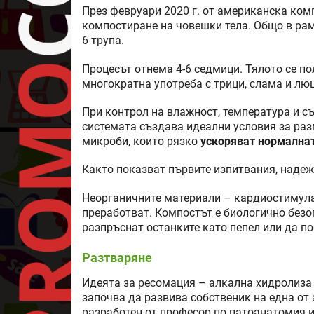
През февруари 2020 г. от американска ком
компостиране на човешки тела. Общо в ра
6 трупа.
Процесът отнема 4-6 седмици. Тялото се п
многократна употреба с трици, слама и лю
При контрол на влажност, температура и с
системата създава идеални условия за ра
микроби, които рязко
ускоряват нормалнат
Както показват първите изпитвания, надежд
Неорганичните материали – кардиостимулат
преработват. Компостът е биологично безоп
разпръснат останките като пепел или да пос
Разтваряне
Идеята за ресомация – алкална хидролиза 
започва да развива собственик на една от
разработен от професор по патоанатомия 