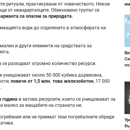
те ритуали, практикувани от човечеството. Някои
им
още от неандерталците. Обикновено трупът се
варианта са опасни за природата.
ремацията води до отделянето в атмосферата на
малин и други елементи на средствата за
ията.
Ви
Си
а се разходват огромно количество ресурси.
по
е унищожават около 50 000 кубика дървесина,
ости,
повече от 1,5 млн. това железобетон
, 17 000
.
а година
и затова ресурсите, които се унищожават за
са малко за мащабите на страната ни.
погребения или не приемат тези погребалните обреди
Ур
натива.
бъ