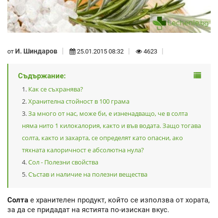
И. Шиндаров
от
25.01.2015 08:32
4623
Съдържание:
Как се съхранява?
Хранителна стойност в 100 грама
За много от нас, може би, е изненадващо, че в солта
няма нито 1 килокалория, както и във водата. Защо тогава
солта, както и захарта, се определят като опасни, ако
тяхната калоричност е абсолютна нула?
Сол - Полезни свойства
Състав и наличие на полезни вещества
Солта
е хранителен продукт, който се използва от хората,
за да се придадат на ястията по-изискан вкус.