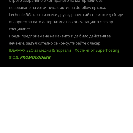
Строго забранено е копирането на материали без
позоваване на източника с активна dofollow връзка.
Lechenie.BG, както и всеки друг здравен сайт не може да бъде
възприеман като алтернатива на консултацията с лекар-
специалист.
Преди предприемане на каквито и да било действия за
лечение, задължително се консултирайте с лекар.
IDEAMAX SEO за медии & портали
|
Хостинг от Superhosting
(КОД:
PROMOCODEBG
)