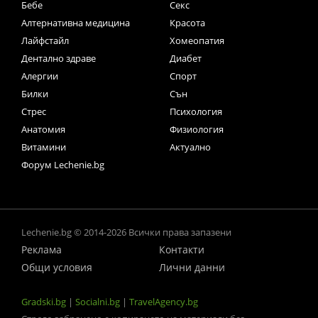
Бебе
Секс
Алтернативна медицина
Красота
Лайфстайл
Хомеопатия
Дентално здраве
Диабет
Алергии
Спорт
Билки
Сън
Стрес
Психология
Анатомия
Физиология
Витамини
Актуално
Форум Lechenie.bg
Lechenie.bg © 2014-2026 Всички права запазени
Реклама
Контакти
Общи условия
Лични данни
Gradski.bg
|
Socialni.bg
|
TravelAgency.bg