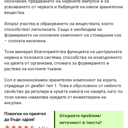
окончания, предаването на нервните импулси и за
усвояването от червата и бъбреците на някои хранителни
вещества.
Хлорът участва в образуването на веществата, които
способстват липолизата. Също е необходим за
формирането на основния компонент на стомашния сок
– солната киселина.
Този минерал благоприятства функцията на централната
нервна и половата система, способства за изхвърлянето
на уреята от организма, спомага за формирането и
растежа на костните тъкани.
Сол е жизненоважен хранителен компонент за хората,
страдащи от диабет тип 1. Това е обусловено от нейното
свойство да регулира в кръвта нивата на захарта, като по
този начин намалява нуждите от инжектиране на
инсулин.
Помогни на приятел
Открихте проблем/
да бъде здрав!
неточност в текста?
★★★★★
★★★★★
★★★★★
4.47