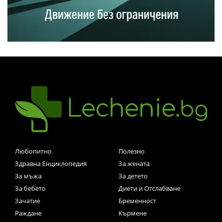
Любопитно
Полезно
Здравна Енциклопедия
За жената
За мъжа
За детето
За бебето
Диети и Отслабване
Зачатие
Бременност
Раждане
Кърмене