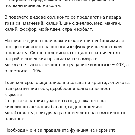
полезни минерални соли.
В повечето видове сол, които се предлагат на пазара
това са: магнезий, калций, цинк, желязо, мед, манган,
калий, фосфор, мобилден, сяра и кобалт.
Натрият е един от най-важните катиони необходими за
осъществяването на основните функции на човешкия
организъм. Около половината от цялото количество
натрий в човешкия организъм се намира в
междуклетъчната течност, в хрущялите и костите – 40%, а
в клетките – 10%.
Този минерал също влиза в състава на кръвта, жлъчката,
панкреатичният сок, цереброспиналната течност,
кърмата.
Също така натрият участва в поддържането на
киселинно-алкалния баланс, водно-солевият
метаболизъм, осигурява равновесието на осмотичното
налягане.
Необходим е и за правилната функция на нервните