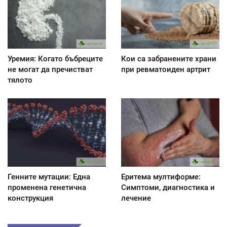
Уремия: Когато бъбреците
Кои са забранените храни
не могат да пречистват
при ревматоиден артрит
тялото
Генните мутации: Една
Еритема мултиформе:
променена генетична
Симптоми, диагностика и
конструкция
лечение