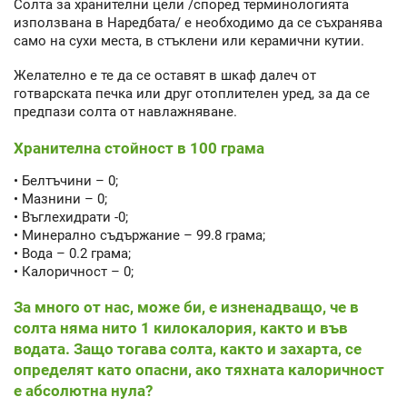
Солта за хранителни цели /според терминологията
използвана в Наредбата/ е необходимо да се съхранява
само на сухи места, в стъклени или керамични кутии.
Желателно е те да се оставят в шкаф далеч от
готварската печка или друг отоплителен уред, за да се
предпази солта от навлажняване.
Хранителна стойност в 100 грама
• Белтъчини – 0;
• Мазнини – 0;
• Въглехидрати -0;
• Минерално съдържание – 99.8 грама;
• Вода – 0.2 грама;
• Калоричност – 0;
За много от нас, може би, е изненадващо, че в
солта няма нито 1 килокалория, както и във
водата. Защо тогава солта, както и захарта, се
определят като опасни, ако тяхната калоричност
е абсолютна нула?