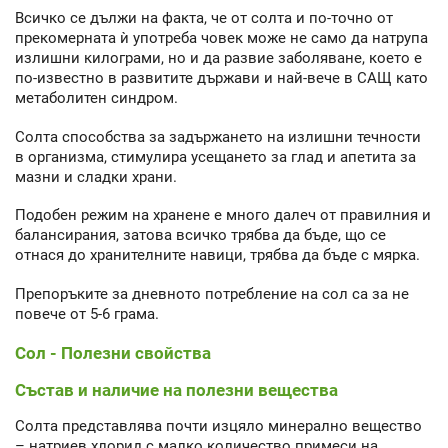
Всичко се дължи на факта, че от солта и по-точно от
прекомерната ѝ употреба човек може не само да натрупа
излишни килограми, но и да развие заболяване, което е
по-известно в развитите държави и най-вече в САЩ като
метаболитен синдром.
Солта способства за задържането на излишни течности
в организма, стимулира усещането за глад и апетита за
мазни и сладки храни.
Подобен режим на хранене е много далеч от правилния и
балансирания, затова всичко трябва да бъде, що се
отнася до хранителните навици, трябва да бъде с мярка.
Препоръките за дневното потребление на сол са за не
повече от 5-6 грама.
Сол - Полезни свойства
Състав и наличие на полезни вещества
Солта представлява почти изцяло минерално вещество
– натриев хлорид с малко количество примеси на