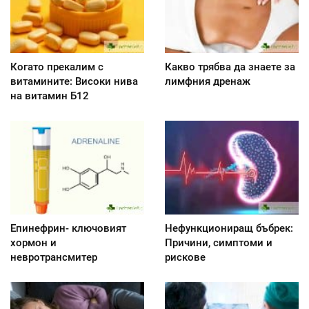
Когато прекалим с
Какво трябва да знаете за
витамините: Високи нива
лимфния дренаж
на витамин Б12
Епинефрин- ключовият
Нефункциониращ бъбрек:
хормон и
Причини, симптоми и
невротрансмитер
рискове