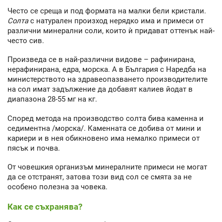
Често се среща и под формата на малки бели кристали.
Солта
с натурален произход нерядко има и примеси от
различни минерални соли, които ѝ придават оттенък най-
често сив.
Произведа се в най-различни видове – рафинирана,
нерафинирана, едра, морска. А в България с Наредба на
министерството на здравеопазването производителите
на сол имат задължение да добавят калиев йодат в
диапазона 28-55 мг на кг.
Според метода на производство солта бива каменна и
седиментна /морска/. Каменната се добива от мини и
кариери и в нея обикновено има немалко примеси от
пясък и почва.
От човешкия организъм минералните примеси не могат
да се отстранят, затова този вид сол се смята за не
особено полезна за човека.
Как се съхранява?