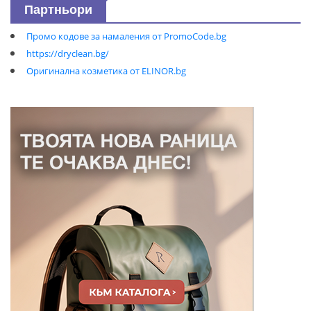
Партньори
Промо кодове за намаления от PromoCode.bg
https://dryclean.bg/
Оригинална козметика от ELINOR.bg