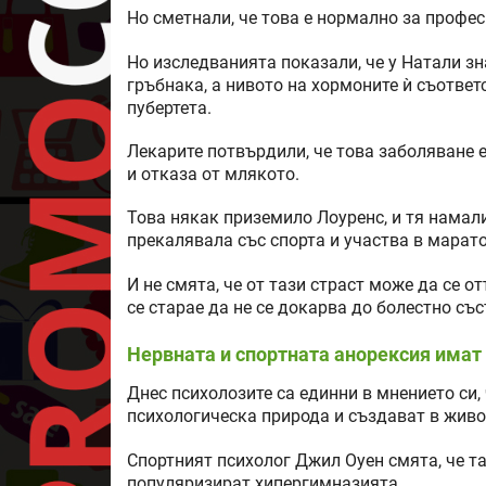
Но сметнали, че това е нормално за профес
Но изследванията показали, че у Натали зн
гръбнака, а нивото на хормоните ѝ съответ
пубертета.
Лекарите потвърдили, че това заболяване 
и отказа от млякото.
Това някак приземило Лоуренс, и тя намали
прекалявала със спорта и участва в марато
И не смята, че от тази страст може да се о
се старае да не се докарва до болестно със
Нервната и спортната анорексия имат
Днес психолозите са единни в мнението си,
психологическа природа и създават в живо
Спортният психолог Джил Оуен смята, че т
популяризират хипергимназията.