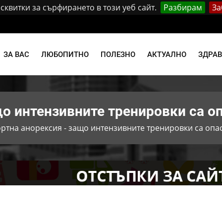
квитки за сърфирането в този уеб сайт.
Разбирам
За
и
ЗА ВАС
ЛЮБОПИТНО
ПОЛЕЗНО
АКТУАЛНО
ЗДРА
що интензивните тренировки са о
ртна анорексия - защо интензивните тренировки са опа