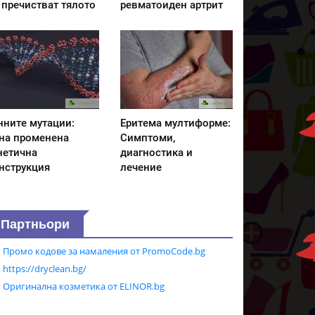
 пречистват тялото
ревматоиден артрит
нните мутации:
Еритема мултиформе:
на променена
Симптоми,
нетична
диагностика и
нструкция
лечение
Партньори
Промо кодове за намаления от PromoCode.bg
https://dryclean.bg/
Оригинална козметика от ELINOR.bg