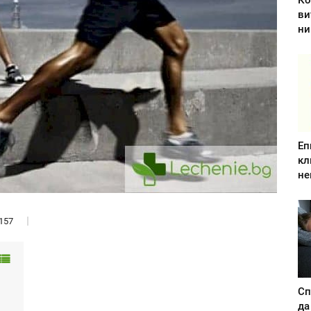
Ко
ви
ни
Еп
кл
не
157
Сп
да