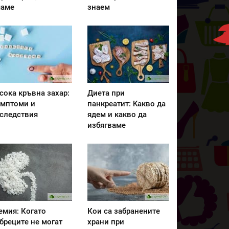
аме
знаем
сока кръвна захар:
Диета при
мптоми и
панкреатит: Kакво да
следствия
ядем и какво да
избягваме
емия: Когато
Кои са забранените
бреците не могат
храни при