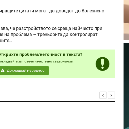
иращите цитати могат да доведат до болезнено
ва, че разстройството се среща най-често при
ие на проблема – треньорите да контролират
иците…
Открихте проблем/неточност в текста?
окладвайте за повече качествено съдържание!
Докладвай нередност