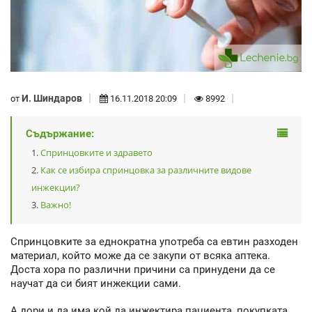
И. Шиндаров
от
16.11.2018 20:09
8992
Съдържание:
Спринцовките и здравето
Как се избира спринцовка за различните видове
инжекции?
Важно!
Спринцовките за еднократна употреба са евтин разходен
материал, който може да се закупи от всяка аптека.
Доста хора по различни причини са принудени да се
научат да си бият инжекции сами.
А дори и да има кой да инжектира пациента, покупката