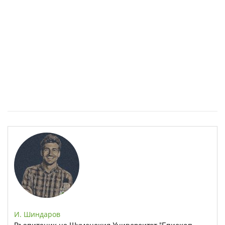
Спастичен колит: Как да разберем, че го имаме
И. Шиндаров