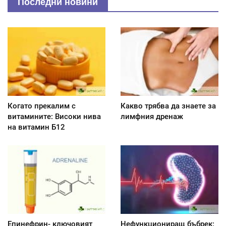
Последни новини
Когато прекалим с
Какво трябва да знаете за
витамините: Високи нива
лимфния дренаж
на витамин Б12
Епинефрин- ключовият
Нефункциониращ бъбрек: