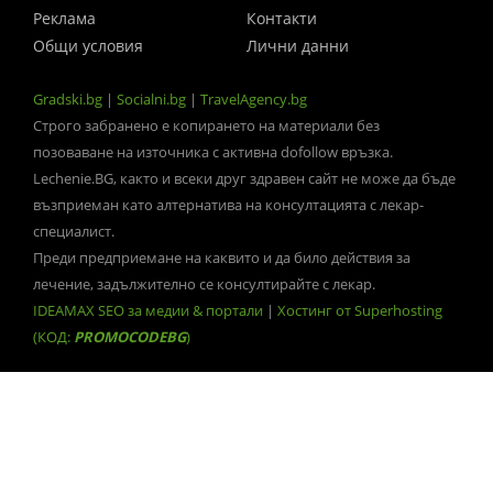
Реклама
Контакти
Общи условия
Лични данни
Gradski.bg
|
Socialni.bg
|
TravelAgency.bg
Строго забранено е копирането на материали без
позоваване на източника с активна dofollow връзка.
Lechenie.BG, както и всеки друг здравен сайт не може да бъде
възприеман като алтернатива на консултацията с лекар-
специалист.
Преди предприемане на каквито и да било действия за
лечение, задължително се консултирайте с лекар.
IDEAMAX SEO за медии & портали
|
Хостинг от Superhosting
(КОД:
PROMOCODEBG
)