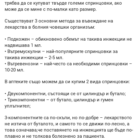
трябва да се купуват твърде големи спринцовки, ако
може да се мине с по-малки като размер.
Съществуват 3 основни метода за въвеждане на
лекарства в болния човешки организъм:
• Подкожен – обикновено обемът на такива инжекции не
надвишава 1 мл.
• Вътремускулни – най-популярните спринцовки за
такива инжекции – 2-5 мл.
• Вътревенозни – най-често са необходими спринцовки –
10-20 мл.
В аптеките също можем да си купим 2 вида спринцовки:
• Двукомпонентни, състоящи се от цилиндър и бутало;
• Трикомпонентни – от бутало, цилиндър и гумен
уплътнител;
3-компонентните са по-скъпи, но по-добре – лекарството
не изтича от буталото, и самото то се движи по-лесно, а
това означава,че поставянето на инжекцията ще бъде по-
плавно и не толкова болезнено за пациента.