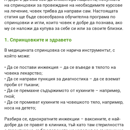
на спринцовки за провеждане на необходимите курсове
на лечение, човек трябва да направи сам. Настоящата
статия ще бъде своеобразна обучителна програма по
спринцовки и игли, които човек е добре да познава, ако
му се наложи да купува за себе си или за своите близки.
1. Спринцовките и здравето
В медицината спринцовка се нарича инструментът, с
който може:
• Да се постави инжекция – да се въведе в тялото на
човека лекарство;
• Да се направи пункция за диагностика – да се вземат
проби от тъкани;
• Да се премахне съдържимото от кухините – например,
гной;
• Да се промиват кухините на човешкото тяло, например,
носа на детето;
Разбира се, еднократните инжекции – ваксините, е най-
добре да се правят в клиника, тъй като там стерилността