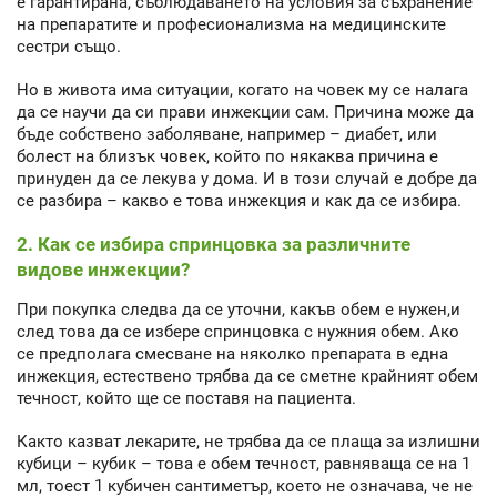
е гарантирана, съблюдаването на условия за съхранение
на препаратите и професионализма на медицинските
сестри също.
Но в живота има ситуации, когато на човек му се налага
да се научи да си прави инжекции сам. Причина може да
бъде собствено заболяване, например – диабет, или
болест на близък човек, който по някаква причина е
принуден да се лекува у дома. И в този случай е добре да
се разбира – какво е това инжекция и как да се избира.
2. Как се избира спринцовка за различните
видове инжекции?
При покупка следва да се уточни, какъв обем е нужен,и
след това да се избере спринцовка с нужния обем. Ако
се предполага смесване на няколко препарата в една
инжекция, естествено трябва да се сметне крайният обем
течност, който ще се поставя на пациента.
Както казват лекарите, не трябва да се плаща за излишни
кубици – кубик – това е обем течност, равняваща се на 1
мл, тоест 1 кубичен сантиметър, което не означава, че не