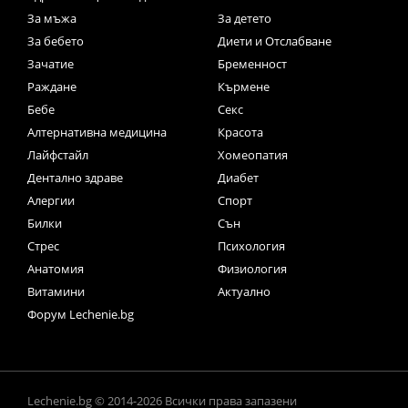
За мъжа
За детето
За бебето
Диети и Отслабване
Зачатие
Бременност
Раждане
Кърмене
Бебе
Секс
Алтернативна медицина
Красота
Лайфстайл
Хомеопатия
Дентално здраве
Диабет
Алергии
Спорт
Билки
Сън
Стрес
Психология
Анатомия
Физиология
Витамини
Актуално
Форум Lechenie.bg
Lechenie.bg © 2014-2026 Всички права запазени