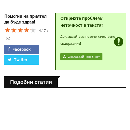
Помогни на приятел
Открихте проблем/
да бъде здрав!
неточност в текста?
★★★★★
★★★★★
★★★★★
4.17
Докладвайте за повече качествено
62
съдържание!
Facebook
Докладвай нередност
Twitter
Подобни статии
ПОЛЕЗНО