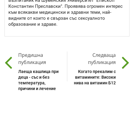
Възпитаник на Шуменския Университет "Епископ
Константин Преславски". Проявява огромен интерес
към всякакви медицински и здравни теми, най-
видните от които е свързан със сексуалното
образование и здраве.
Предишна
Следваща
публикация
публикация
Лаеща кашлица при
Когато прекалим с
деца - със и без
витамините: Високи
температура,
нива на витамин Б12
причини и лечение