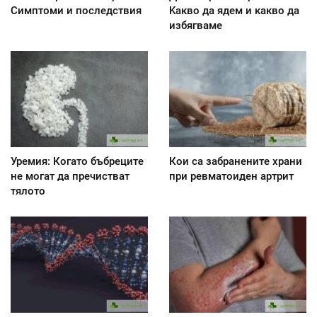
Симптоми и последствия
Kакво да ядем и какво да
избягваме
Уремия: Когато бъбреците
Кои са забранените храни
не могат да пречистват
при ревматоиден артрит
тялото