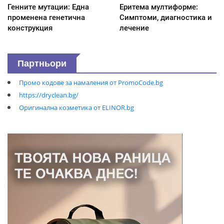
Генните мутации: Една
Еритема мултиформе:
променена генетична
Симптоми, диагностика и
конструкция
лечение
Партньори
Промо кодове за намаления от PromoCode.bg
https://dryclean.bg/
Оригинална козметика от ELINOR.bg