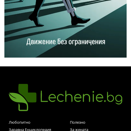
Любопитно
Полезно
Здравна Енциклопедия
За жената