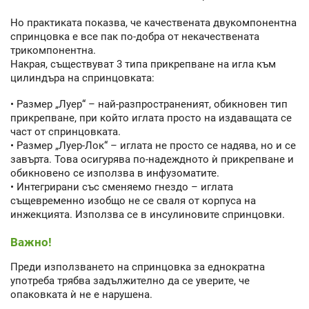
Но практиката показва, че качествената двукомпонентна
спринцовка е все пак по-добра от некачествената
трикомпонентна.
Накрая, съществуват 3 типа прикрепване на игла към
цилиндъра на спринцовката:
• Размер „Луер“ – най-разпространеният, обикновен тип
прикрепване, при който иглата просто на издаващата се
част от спринцовката.
• Размер „Луер-Лок“ – иглата не просто се надява, но и се
завърта. Това осигурява по-надеждното ѝ прикрепване и
обикновено се използва в инфузоматите.
• Интегрирани със сменяемо гнездо – иглата
същевременно изобщо не се сваля от корпуса на
инжекцията. Използва се в инсулиновите спринцовки.
Важно!
Преди използването на спринцовка за еднократна
употреба трябва задължително да се уверите, че
опаковката ѝ не е нарушена.