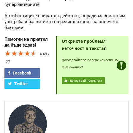
супербактериите.
Антибиотиците спират да действат, поради масовата им
употреба и развитието на резистентност на повечето
бактерии.
Помогни на приятел
Открихте проблем/
да бъде здрав!
неточност в текста?
★★★★★
★★★★★
★★★★★
4.48
Докладвайте за повече качествено
27
съдържание!
Facebook
Докладвай нередност
Twitter