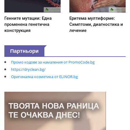
Генните мутации: Една
Еритема мултиформе:
променена генетична
Симптоми, диагностика и
конструкция
лечение
Партньори
Промо кодове за намаления от PromoCode.bg
https://dryclean.bg/
Оригинална козметика от ELINOR.bg