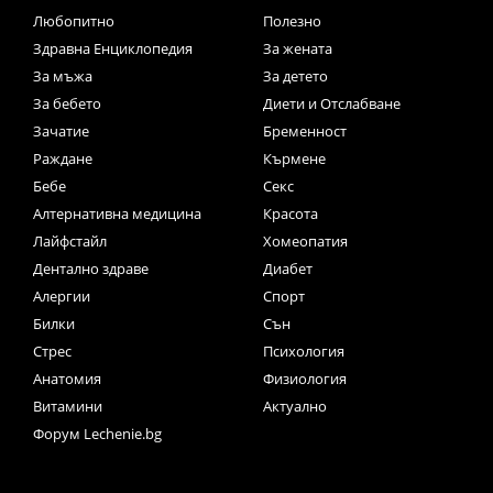
Любопитно
Полезно
Здравна Енциклопедия
За жената
За мъжа
За детето
За бебето
Диети и Отслабване
Зачатие
Бременност
Раждане
Кърмене
Бебе
Секс
Алтернативна медицина
Красота
Лайфстайл
Хомеопатия
Дентално здраве
Диабет
Алергии
Спорт
Билки
Сън
Стрес
Психология
Анатомия
Физиология
Витамини
Актуално
Форум Lechenie.bg