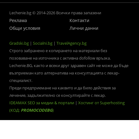
Lechenie.bg © 2014-2026 Всички права запазени
Реклама
Контакти
Общи условия
Лични данни
Gradski.bg
|
Socialni.bg
|
TravelAgency.bg
Строго забранено е копирането на материали без
позоваване на източника с активна dofollow връзка.
Lechenie.BG, както и всеки друг здравен сайт не може да бъде
възприеман като алтернатива на консултацията с лекар-
специалист.
Преди предприемане на каквито и да било действия за
лечение, задължително се консултирайте с лекар.
IDEAMAX SEO за медии & портали
|
Хостинг от Superhosting
(КОД:
PROMOCODEBG
)