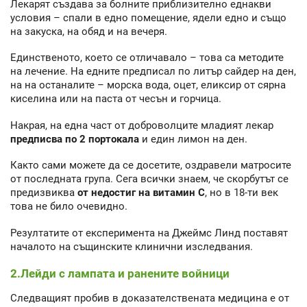
Лекарят създава за болните приблизително еднакви
условия – спали в едно помещение, ядели едно и също
на закуска, на обяд и на вечеря.
Единственото, което се отличавало – това са методите
на лечение. На едните предписал по литър сайдер на ден,
на на останалите – морска вода, оцет, еликсир от сярна
киселина или на паста от чесън и горчица.
Накрая, на една част от доброволците младият лекар
предписва по 2 портокала
и един лимон на ден.
Както сами можете да се досетите, оздравели матросите
от последната група. Сега всички знаем, че скорбутът се
предизвиква
от недостиг на витамин С
, но в 18-ти век
това не било очевидно.
Резултатите от експеримента на Джеймс Линд поставят
началото на същинските клинични изследвания.
2.Лейди с лампата и ранените войници
Следващият пробив в доказателствената медицина е от