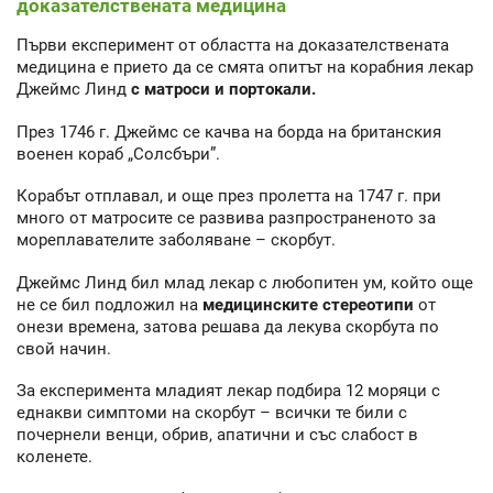
доказателствената медицина
Първи експеримент от областта на доказателствената
медицина е прието да се смята опитът на корабния лекар
Джеймс Линд
с матроси и портокали.
През 1746 г. Джеймс се качва на борда на британския
военен кораб „Солсбъри”.
Корабът отплавал, и още през пролетта на 1747 г. при
много от матросите се развива разпространеното за
мореплавателите заболяване – скорбут.
Джеймс Линд бил млад лекар с любопитен ум, който още
не се бил подложил на
медицинските стереотипи
от
онези времена, затова решава да лекува скорбута по
свой начин.
За експеримента младият лекар подбира 12 моряци с
еднакви симптоми на скорбут – всички те били с
почернели венци, обрив, апатични и със слабост в
коленете.