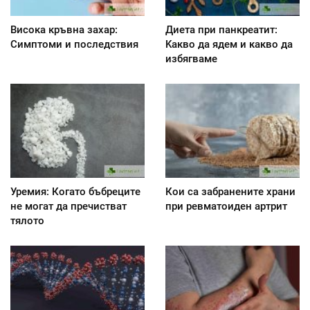
Висока кръвна захар:
Диета при панкреатит:
Симптоми и последствия
Kакво да ядем и какво да
избягваме
Уремия: Когато бъбреците
Кои са забранените храни
не могат да пречистват
при ревматоиден артрит
тялото