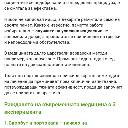
пациентите се подобрявали от определена процедура, тя
се смятала за ефективна.
Никой не записвал нищо, а лекарите разчитали само на
своята памет. Както е известно, паметта работи
избирателно –
случаите на успешно изцеление
се
запомняли добре, а провалите се приписвали на грешки
и непреодолими обстоятелства.
В медицината дълго царствали варварски методи –
например, кръвопускане. Промените идват едва след
появата на доказателствената медицина.
Този нов подход изисквал всички лекарства и методите
на лечение да преминават през клинични изпитвания,
потвърждаващи тяхната ефективност, преди да започнат
да се прилагат на практика.
Раждането на съвременната медицина с 3
експеримента
1.Скорбут и портокали – начало на