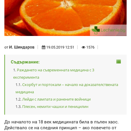
И. Шиндаров
от
19.05.2019 12:51
1576
Съдържание:
Раждането на съвременната медицина с 3
експеримента
Скорбут и портокали – начало на доказателствената
медицина
Лейди с лампата и ранените войници
Плесен, немити чашки и пеницилин
До началото на 18 век медицината била в пълен хаос.
Действало се на следния принцип – ако повечето от