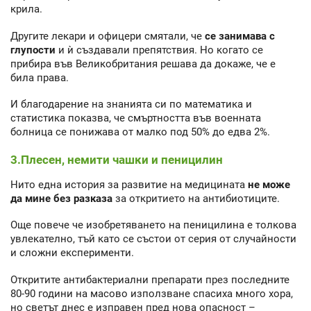
крила.
Другите лекари и офицери смятали, че
се занимава с
глупости
и ѝ създавали препятствия. Но когато се
прибира във Великобритания решава да докаже, че е
била права.
И благодарение на знанията си по математика и
статистика показва, че смъртността във военната
болница се понижава от малко под 50% до едва 2%.
3.Плесен, немити чашки и пеницилин
Нито една история за развитие на медицината
не може
да мине без разказа
за откритието на антибиотиците.
Още повече че изобретяването на пеницилина е толкова
увлекателно, тъй като се състои от серия от случайности
и сложни експерименти.
Откритите антибактериални препарати през последните
80-90 години на масово използване спасиха много хора,
но светът днес е изправен пред нова опасност –