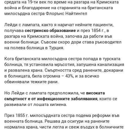
средата на 19-ти век по време на разгара на Кримската
война и благодарение на старанията на британската
милосърдна сестра Флорънс Найтингел
Лейди с лампата, както я наричат нейните пациенти,
получава
сестринско образование
и през 1854 г., в
разгара на Кримската война, започва да работи във
военни болници. Съвсем скоро дори става ръководител
на полева болница в Турция.
Кога британската милосърдна сестра попада в турската
болница, тя установила мръсотия, запушена канализация
и развалена храна. Смъртността сред ранените, докарани
в болницата, била огромна – 43%, и за всичко
обвинявали тежките рани.
Но Лейди с лампата предположила, че
високата
смъртност е от инфекциозните заболявания
, които се
развивали от лошата хигиена.
През 1855 г. милосърдната сестра подема реформи във
военната болница. Решава да осигури на ранените
нормална храна, чисти легла и свеж въздух в болничните