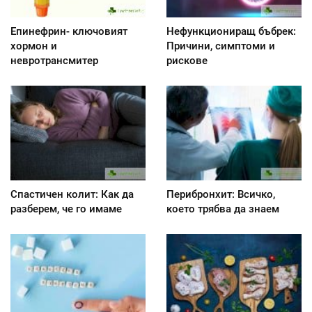
Епинефрин- ключовият
Нефункциониращ бъбрек:
хормон и
Причини, симптоми и
невротрансмитер
рискове
Спастичен колит: Как да
Перибронхит: Всичко,
разберем, че го имаме
което трябва да знаем