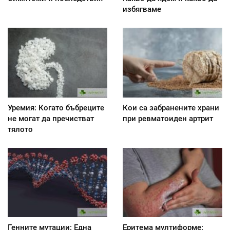
избягваме
Уремия: Когато бъбреците
Кои са забранените храни
не могат да пречистват
при ревматоиден артрит
тялото
Генните мутации: Една
Еритема мултиформе: