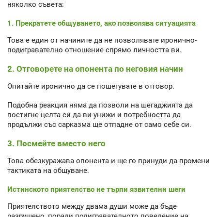
няколко съвета:
1. Прекратете общуването, ако позволява ситуацията
Това е един от начините да не позволявате иронично-
подигравателно отношение спрямо личността ви.
2. Отговорете на опонента по неговия начин
Опитайте иронично да се пошегувате в отговор.
Подобна реакция няма да позволи на шегаджията да
постигне целта си да ви унижи и потребността да
продължи със сарказма ще отпадне от само себе си.
3. Посмейте вместо него
Това обезкуражава опонента и ще го принуди да промени
тактиката на общуване.
Истинското приятелство не търпи язвителни шеги
Приятелството между двама души може да бъде
разрушено, поради подигравателното поведение на