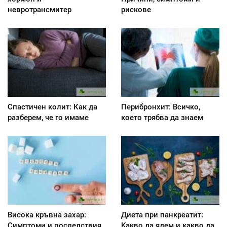
невротрансмитер
рискове
Спастичен колит: Как да
Перибронхит: Всичко,
разберем, че го имаме
което трябва да знаем
Висока кръвна захар:
Диета при панкреатит:
Симптоми и последствия
Kакво да ядем и какво да