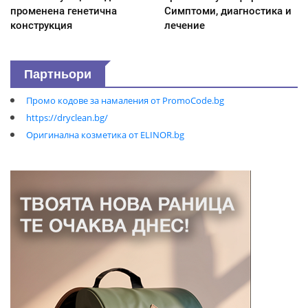
променена генетична
Симптоми, диагностика и
конструкция
лечение
Партньори
Промо кодове за намаления от PromoCode.bg
https://dryclean.bg/
Оригинална козметика от ELINOR.bg