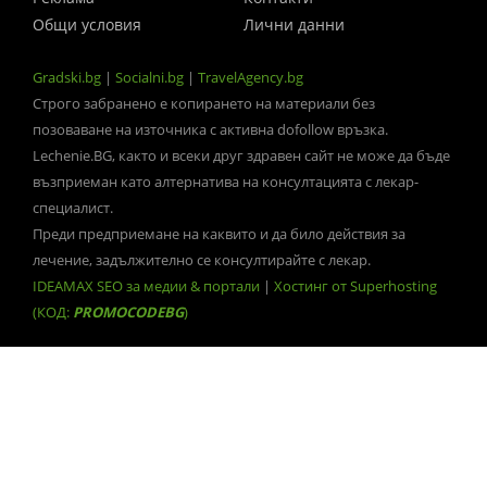
Общи условия
Лични данни
Gradski.bg
|
Socialni.bg
|
TravelAgency.bg
Строго забранено е копирането на материали без
позоваване на източника с активна dofollow връзка.
Lechenie.BG, както и всеки друг здравен сайт не може да бъде
възприеман като алтернатива на консултацията с лекар-
специалист.
Преди предприемане на каквито и да било действия за
лечение, задължително се консултирайте с лекар.
IDEAMAX SEO за медии & портали
|
Хостинг от Superhosting
(КОД:
PROMOCODEBG
)