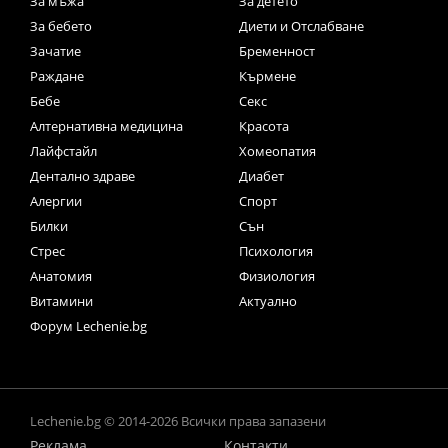
За мъжа
За детето
За бебето
Диети и Отслабване
Зачатие
Бременност
Раждане
Кърмене
Бебе
Секс
Алтернативна медицина
Красота
Лайфстайл
Хомеопатия
Дентално здраве
Диабет
Алергии
Спорт
Билки
Сън
Стрес
Психология
Анатомия
Физиология
Витамини
Актуално
Форум Lechenie.bg
Lechenie.bg © 2014-2026 Всички права запазени
Реклама
Контакти