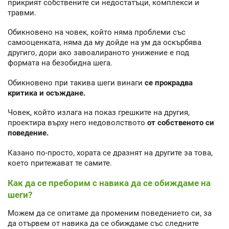
прикрият собствените си недостатъци, комплекси и
травми.
Обикновено на човек, който няма проблеми със
самооценката, няма да му дойде на ум да оскърбява
другиго, дори ако завоалираното унижение е под
формата на безобидна шега.
Обикновено при такива шеги винаги
се прокрадва
критика и осъждане.
Човек, който излага на показ грешките на другия,
проектира върху него недоволството
от собственото си
поведение.
Казано по-просто, хората се дразнят на другите за това,
което притежават те самите.
Как да се преборим с навика да се обиждаме на
шеги?
Можем да се опитаме да променим поведението си, за
да отървем от навика да се обиждаме със следните