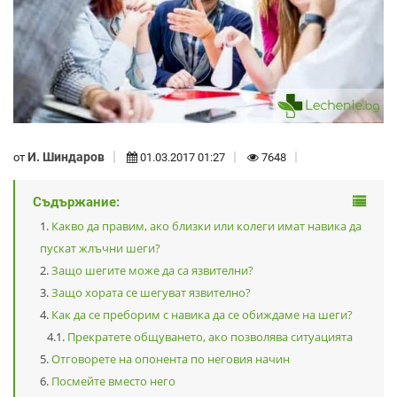
И. Шиндаров
от
01.03.2017 01:27
7648
Съдържание:
Какво да правим, ако близки или колеги имат навика да
пускат жлъчни шеги?
Защо шегите може да са язвителни?
Защо хората се шегуват язвително?
Как да се преборим с навика да се обиждаме на шеги?
Прекратете общуването, ако позволява ситуацията
Отговорете на опонента по неговия начин
Посмейте вместо него