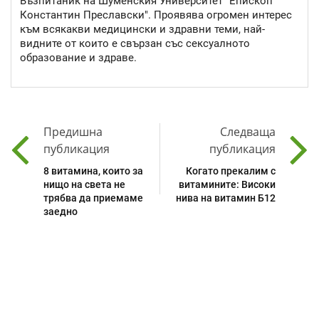
Възпитаник на Шуменския Университет "Епископ
Константин Преславски". Проявява огромен интерес
към всякакви медицински и здравни теми, най-
видните от които е свързан със сексуалното
образование и здраве.
Предишна
Следваща
публикация
публикация
8 витамина, които за
Когато прекалим с
нищо на света не
витамините: Високи
трябва да приемаме
нива на витамин Б12
заедно