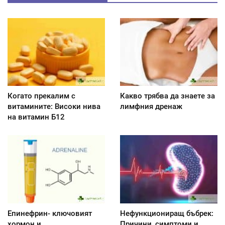
Когато прекалим с
Какво трябва да знаете за
витамините: Високи нива
лимфния дренаж
на витамин Б12
Епинефрин- ключовият
Нефункциониращ бъбрек:
хормон и
Причини, симптоми и