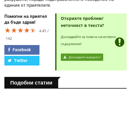
единия от приятелите.
Помогни на приятел
Открихте проблем/
да бъде здрав!
неточност в текста?
★★★★★
★★★★★
★★★★★
4.45
Докладвайте за повече качествено
142
съдържание!
Facebook
Докладвай нередност
Twitter
Подобни статии
ПОЛЕЗНО