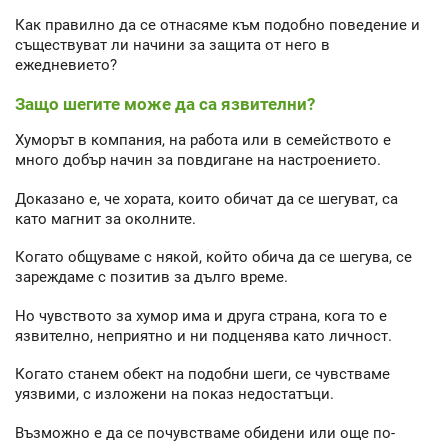
Как правилно да се отнасяме към подобно поведение и
съществуват ли начини за защита от него в
ежедневието?
Защо шегите може да са язвителни?
Хуморът в компания, на работа или в семейството е
много добър начин за повдигане на настроението.
Доказано е, че хората, които обичат да се шегуват, са
като магнит за околните.
Когато общуваме с някой, който обича да се шегува, се
зареждаме с позитив за дълго време.
Но чувството за хумор има и друга страна, кога то е
язвително, неприятно и ни подценява като личност.
Когато станем обект на подобни шеги, се чувстваме
уязвими, с изложени на показ недостатъци.
Възможно е да се почувстваме обидени или още по-