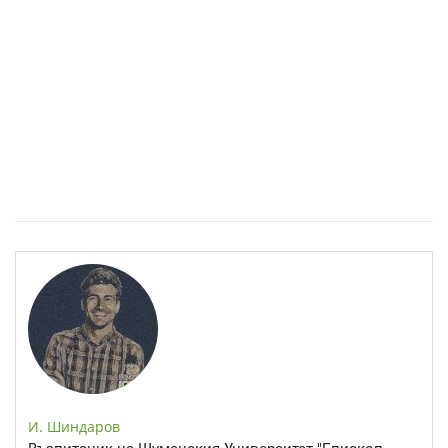
Спастичен колит: Как да разберем, че го имаме
И. Шиндаров