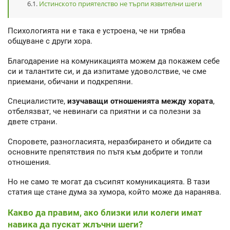
Истинското приятелство не търпи язвителни шеги
Психологията ни е така е устроена, че ни трябва
общуване с други хора.
Благодарение на комуникацията можем да покажем себе
си и талантите си, и да изпитаме удоволствие, че сме
приемани, обичани и подкрепяни.
Специалистите,
изучаващи отношенията между хората
,
отбелязват, че невинаги са приятни и са полезни за
двете страни.
Споровете, разногласията, неразбирането и обидите са
основните препятствия по пътя към добрите и топли
отношения.
Но не само те могат да съсипят комуникацията. В тази
статия ще стане дума за хумора, който може да наранява.
Какво да правим, ако близки или колеги имат
навика да пускат жлъчни шеги?