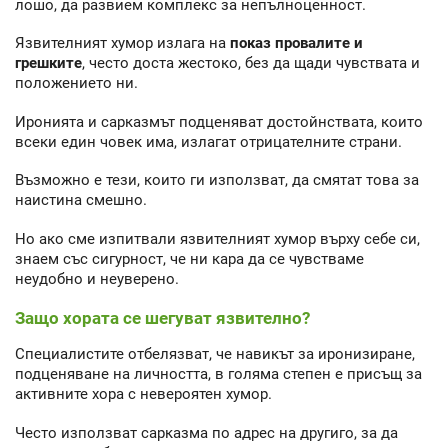
лошо, да развием комплекс за непълноценност.
Язвителният хумор излага на
показ провалите и
грешките
, често доста жестоко, без да щади чувствата и
положението ни.
Иронията и сарказмът подценяват достойнствата, които
всеки един човек има, излагат отрицателните страни.
Възможно е тези, които ги използват, да смятат това за
наистина смешно.
Но ако сме изпитвали язвителният хумор върху себе си,
знаем със сигурност, че ни кара да се чувстваме
неудобно и неуверено.
Защо хората се шегуват язвително?
Специалистите отбелязват, че навикът за иронизиране,
подценяване на личността, в голяма степен е присъщ за
активните хора с невероятен хумор.
Често използват сарказма по адрес на другиго, за да