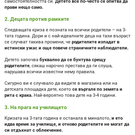
самостоятелността си.
Детето все по-често се опитва да
прави нещо само.
2. Децата против рамките
Следващата криза е позната на всички родители – на 3-
тата година. Дори и с най-идеалните деца на тази възраст
се случват такива промени, че
родителите изпадат в
истински ужас и още повече страничните наблюдатели.
Детето започва
буквално да се бунтува срещу
родителите
, сякаш нарочно престава да ги слуша,
нарушава всички известни нему правила.
Сигурно ви е случвало да видите в магазина или на
детската площадка дете, което
се въргаля по земята и
рита с крака.
Най-вероятно това дете на 3-4 години.
3. На прага на училището
Кризата на 3-тата година е останала в миналото,
и ето
идва време за училище, и отново родителите не могат да
си отдъхнат с облекчение.