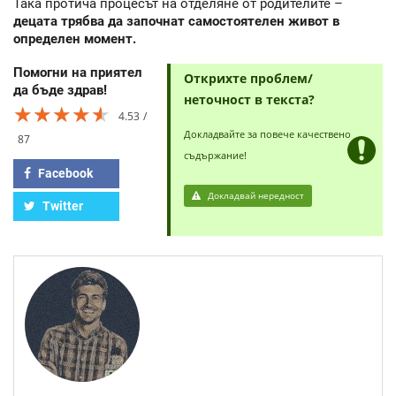
Така протича процесът на отделяне от родителите –
децата трябва да започнат самостоятелен живот в
определен момент.
Помогни на приятел
Открихте проблем/
да бъде здрав!
неточност в текста?
★★★★★
★★★★★
★★★★★
4.53
Докладвайте за повече качествено
87
съдържание!
Facebook
Докладвай нередност
Twitter