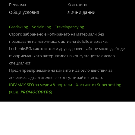
Реклама
Контакти
Общи условия
Лични данни
Gradski.bg
|
Socialni.bg
|
TravelAgency.bg
Строго забранено е копирането на материали без
позоваване на източника с активна dofollow връзка.
Lechenie.BG, както и всеки друг здравен сайт не може да бъде
възприеман като алтернатива на консултацията с лекар-
специалист.
Преди предприемане на каквито и да било действия за
лечение, задължително се консултирайте с лекар.
IDEAMAX SEO за медии & портали
|
Хостинг от Superhosting
(КОД:
PROMOCODEBG
)