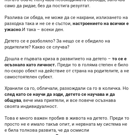
само да ридае, без да постига резултат.
Разлива си обяда, не може да се нахрани, излизането на
разходка така и не се е състои,
настроението на всички е
ужасно
.И така – всеки ден.
Детето се е разболяло? За нещо се е обидило на
родителите? Какво се случва?
Дошла е първата криза в развитието на детето –
то се е
осъзнало като личност.
Преди то в голяма степен е било
по-скоро обект на действие от страна на родителите, а не
самостоятелен субект.
Хранили са го, обличали, разхождали са го в количка. Но
след като се научи да ходи, детето се научава и да
общува
, вече има приятели, и все повече осъзнава
своята индивидуалност.
Това е много важен пробив в живота на детето. Преди то
просто не е имало такъв опит, и нервната му система не
е била толкова развита, че да осмисли