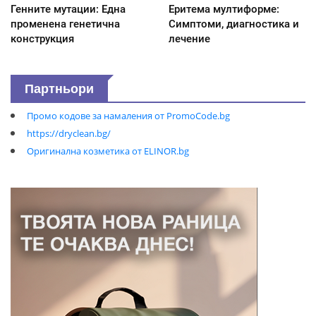
Генните мутации: Една
Еритема мултиформе:
променена генетична
Симптоми, диагностика и
конструкция
лечение
Партньори
Промо кодове за намаления от PromoCode.bg
https://dryclean.bg/
Оригинална козметика от ELINOR.bg