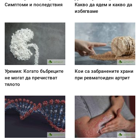
Симптоми и последствия
Kакво да ядем и какво да
избягваме
Уремия: Когато бъбреците
Кои са забранените храни
не могат да пречистват
при ревматоиден артрит
тялото