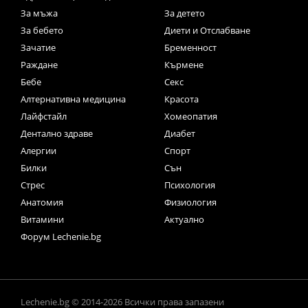
За мъжа
За детето
За бебето
Диети и Отслабване
Зачатие
Бременност
Раждане
Кърмене
Бебе
Секс
Алтернативна медицина
Красота
Лайфстайл
Хомеопатия
Дентално здраве
Диабет
Алергии
Спорт
Билки
Сън
Стрес
Психология
Анатомия
Физиология
Витамини
Актуално
Форум Lechenie.bg
Lechenie.bg © 2014-2026 Всички права запазени