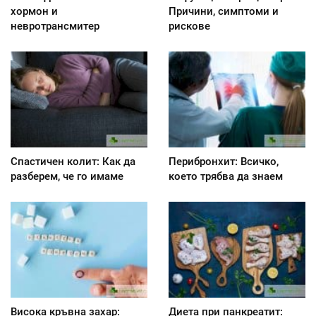
хормон и
Причини, симптоми и
невротрансмитер
рискове
Спастичен колит: Как да
Перибронхит: Всичко,
разберем, че го имаме
което трябва да знаем
Висока кръвна захар:
Диета при панкреатит: