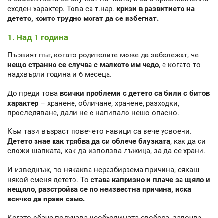
сходен характер. Това са т.нар.
кризи в развитието на
детето, които трудно могат да се избегнат.
1. Над 1 година
Първият път, когато родителите може да забележат, че
нещо странно се случва с малкото им чедо
, е когато то
надхвърли година и 6 месеца.
До преди това
всички проблеми с детето са били с битов
характер
– хранене, обличане, хранене, разходки,
проследяване, дали не е напипало нещо опасно.
Към тази възраст повечето навици са вече усвоени.
Детето знае как трябва да си облече блузката
, как да си
сложи шапката, как да използва лъжица, за да се храни.
И изведнъж, по някаква неразбираема причина, сякаш
някой сменя детето. То
става капризно и плаче за щяло и
нещяло, разстройва се по неизвестна причина, иска
всичко да прави само.
Когато обаче получава необходимата свобода, започва