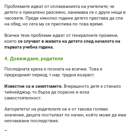
Проблемите идват от оплакванията на учителите, че
детето е прекалено разсеяно, занимава се с други неща в
часовете. Преди няколко години детето престава да спи
на обяд, но сега му се приспива по това време.
Всички тези проблеми идват от генералните промени,
които
се случват в живота на детето след началото на
първата учебна година.
4. Довиждане, родители
Последната криза е позната на всички. Това е
предходният период, т.нар. трудна възраст.
Известни са и симптомите.
Вчерашното дете е станало
тийнейджър, то бърза да порасне и иска
самостоятелност.
Авторитетът на родителите не е от такова голямо
значение, децата постъпват по начин, който може да има
неочаквани последствия.