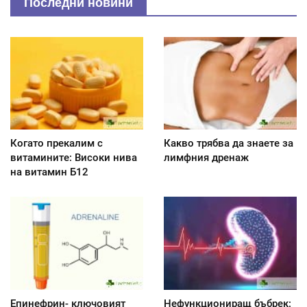
Последни новини
Когато прекалим с
Какво трябва да знаете за
витамините: Високи нива
лимфния дренаж
на витамин Б12
Епинефрин- ключовият
Нефункциониращ бъбрек: