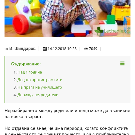
И. Шиндаров
от
14.12.2018 10:28
7049
Съдържание:
Над 1 година
Децата против рамките
На прага на училището
Довиждане, родители
Неразбирането между родители и деца може да възникне
на всяка възраст.
Но отдавна се знае, че има периоди, когато конфликтите
в семейството се случват по-често, и са с приблизително